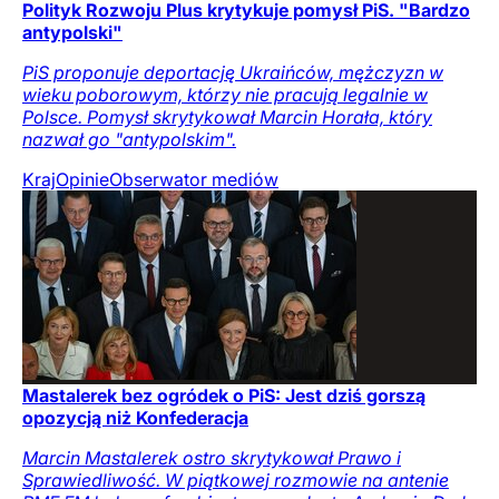
Polityk Rozwoju Plus krytykuje pomysł PiS. "Bardzo
antypolski"
PiS proponuje deportację Ukraińców, mężczyzn w
wieku poborowym, którzy nie pracują legalnie w
Polsce. Pomysł skrytykował Marcin Horała, który
nazwał go "antypolskim".
Kraj
Opinie
Obserwator mediów
Mastalerek bez ogródek o PiS: Jest dziś gorszą
opozycją niż Konfederacja
Marcin Mastalerek ostro skrytykował Prawo i
Sprawiedliwość. W piątkowej rozmowie na antenie