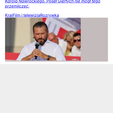
Karola Nawrockiego. Poseł Giertych nie mógł tego
przemilczeć.
Kraj
Film i telewizja
Rozrywka