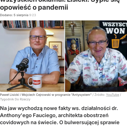
opowieść o pandemii
Dodano:
5
sierpnia
9:23
Paweł Lisicki i Wojciech Cejrowski w programie "Antysystem"
/ Źródło:
YouTube
/
Tygodnik Do Rzeczy
Na jaw wychodzą nowe fakty ws. działalności dr.
Anthony'ego Fauciego, architekta obostrzeń
covidowych na świecie. O bulwersującej sprawie