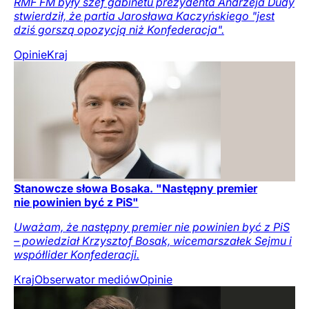
RMF FM były szef gabinetu prezydenta Andrzeja Dudy
stwierdził, że partia Jarosława Kaczyńskiego "jest
dziś gorszą opozycją niż Konfederacja".
Opinie
Kraj
Stanowcze słowa Bosaka. "Następny premier
nie powinien być z PiS"
Uważam, że następny premier nie powinien być z PiS
– powiedział Krzysztof Bosak, wicemarszałek Sejmu i
współlider Konfederacji.
Kraj
Obserwator mediów
Opinie