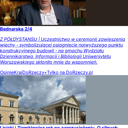
Bednarska 2/4
Z PÓŁDYSTANSU | Uczestnictwo w ceremonii zawieszenia
wiechy - symbolizującej osiągnięcie najwyższego punktu
konstrukcyjnego budowli - na gmachu Wydziału
Dziennikarstwa, Informacji i Bibliologii Uniwersytetu
Warszawskiego skłoniło mnie do wspomnień.
Opinie
Kraj
DoRzeczy+
Tylko na DoRzeczy.pl
Lisicki i Ziemkiewicz rok po zaprzysiężeniu. O silnych