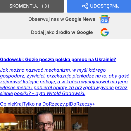
SKOMENTUJ
UDOSTĘPNIJ
3
Obserwuj nas
w
Google News
Dodaj jako
źródło w Google
Gadowski: Gdzie poszła polska pomoc na Ukrainie?
Jak można nazwać mechanizm, w myśl którego
gospodarz, żywiciel, przekazuje pieniądze na to, aby gość
zajmował kolejne pokoje, a w końcu wynajmował mu jego
własne meble i pobierał opłaty za przygotowywane przez
siebie posiłki? – pyta Witold Gadowski.
Opinie
Kraj
Tylko na DoRzeczy.pl
DoRzeczy+