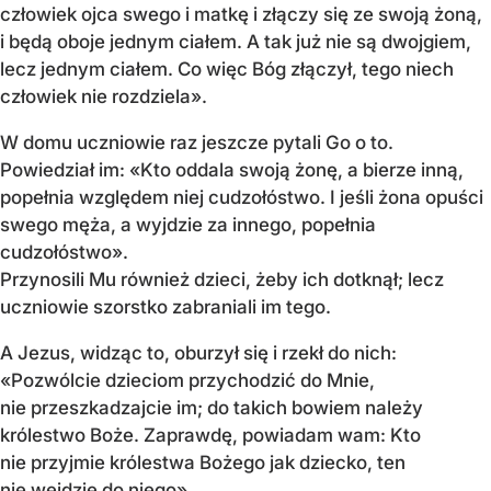
człowiek ojca swego i matkę i złączy się ze swoją żoną,
i będą oboje jednym ciałem. A tak już nie są dwojgiem,
lecz jednym ciałem. Co więc Bóg złączył, tego niech
człowiek nie rozdziela».
W domu uczniowie raz jeszcze pytali Go o to.
Powiedział im: «Kto oddala swoją żonę, a bierze inną,
popełnia względem niej cudzołóstwo. I jeśli żona opuści
swego męża, a wyjdzie za innego, popełnia
cudzołóstwo».
Przynosili Mu również dzieci, żeby ich dotknął; lecz
uczniowie szorstko zabraniali im tego.
A Jezus, widząc to, oburzył się i rzekł do nich:
«Pozwólcie dzieciom przychodzić do Mnie,
nie przeszkadzajcie im; do takich bowiem należy
królestwo Boże. Zaprawdę, powiadam wam: Kto
nie przyjmie królestwa Bożego jak dziecko, ten
nie wejdzie do niego».