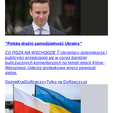
"Polskę drażni samodzielność Ukrainy"
CO PISZĄ NA WSCHODZIE || Ukraińscy dziennikarze i
publicyści prześcigają się w coraz bardziej
buńczucznych komentarzach na temat relacji Kijów-
Warszawa. Uderza groteskowa wręcz pewność
siebie.
Opinie
Kraj
DoRzeczy+
Tylko na DoRzeczy.pl