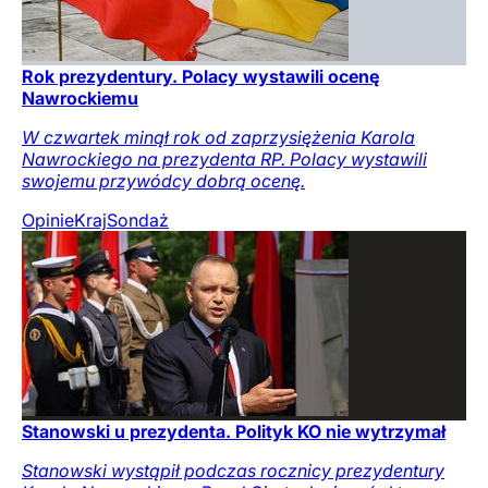
Rok prezydentury. Polacy wystawili ocenę
Nawrockiemu
W czwartek minął rok od zaprzysiężenia Karola
Nawrockiego na prezydenta RP. Polacy wystawili
swojemu przywódcy dobrą ocenę.
Opinie
Kraj
Sondaż
Stanowski u prezydenta. Polityk KO nie wytrzymał
Stanowski wystąpił podczas rocznicy prezydentury