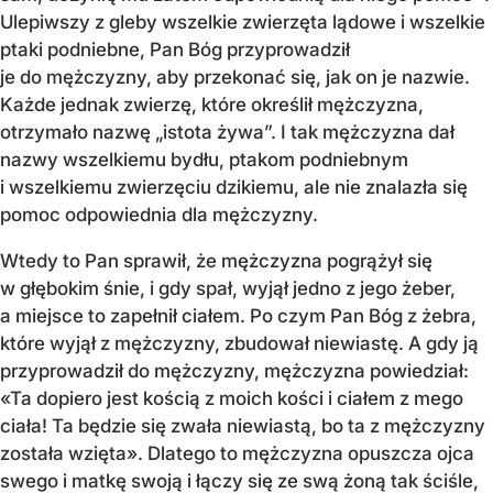
Ulepiwszy z gleby wszelkie zwierzęta lądowe i wszelkie
ptaki podniebne, Pan Bóg przyprowadził
je do mężczyzny, aby przekonać się, jak on je nazwie.
Każde jednak zwierzę, które określił mężczyzna,
otrzymało nazwę „istota żywa”. I tak mężczyzna dał
nazwy wszelkiemu bydłu, ptakom podniebnym
i wszelkiemu zwierzęciu dzikiemu, ale nie znalazła się
pomoc odpowiednia dla mężczyzny.
Wtedy to Pan sprawił, że mężczyzna pogrążył się
w głębokim śnie, i gdy spał, wyjął jedno z jego żeber,
a miejsce to zapełnił ciałem. Po czym Pan Bóg z żebra,
które wyjął z mężczyzny, zbudował niewiastę. A gdy ją
przyprowadził do mężczyzny, mężczyzna powiedział:
«Ta dopiero jest kością z moich kości i ciałem z mego
ciała! Ta będzie się zwała niewiastą, bo ta z mężczyzny
została wzięta». Dlatego to mężczyzna opuszcza ojca
swego i matkę swoją i łączy się ze swą żoną tak ściśle,