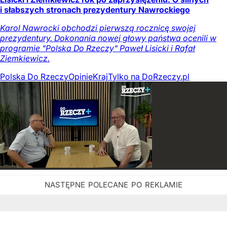
i słabszych stronach prezydentury Nawrockiego
Karol Nawrocki obchodzi pierwszą rocznicę swojej
prezydentury. Dokonania nowej głowy państwa ocenili w
programie "Polska Do Rzeczy" Paweł Lisicki i Rafał
Ziemkiewicz.
Polska Do Rzeczy
Opinie
Kraj
Tylko na DoRzeczy.pl