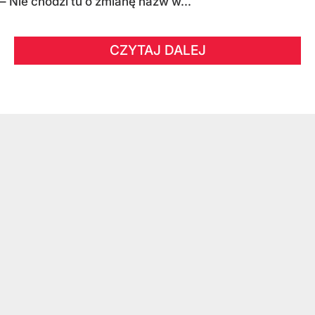
– Nie chodzi tu o zmianę nazw w...
CZYTAJ DALEJ