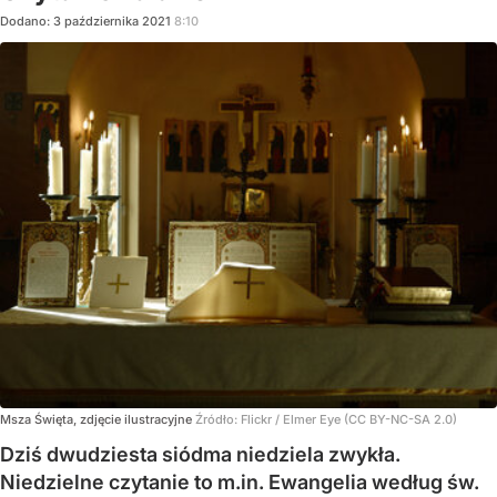
Dodano:
3
października
2021
8:10
Msza Święta, zdjęcie ilustracyjne
Źródło:
Flickr
/
Elmer Eye (CC BY-NC-SA 2.0)
Dziś dwudziesta siódma niedziela zwykła.
Niedzielne czytanie to m.in. Ewangelia według św.