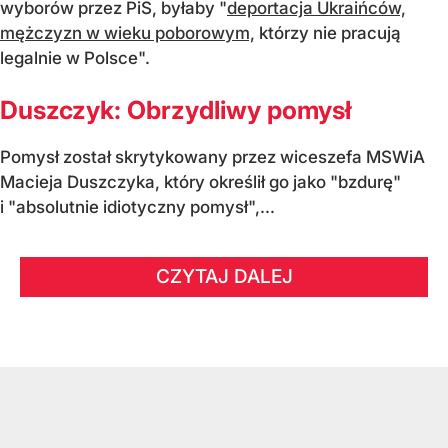
wyborów przez PiS, byłaby "
deportacja Ukraińców,
mężczyzn w wieku poborowym,
którzy nie pracują
legalnie w Polsce".
Duszczyk: Obrzydliwy pomysł
Pomysł został skrytykowany przez wiceszefa MSWiA
Macieja Duszczyka, który określił go jako "bzdurę"
i "absolutnie idiotyczny pomysł",...
CZYTAJ DALEJ