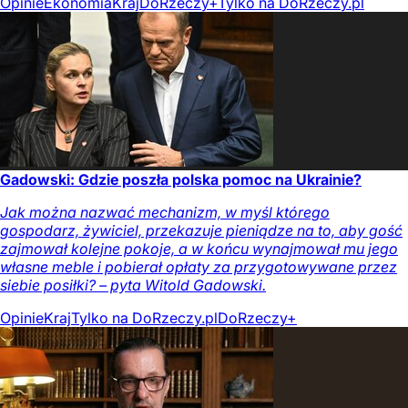
Opinie
Ekonomia
Kraj
DoRzeczy+
Tylko na DoRzeczy.pl
Gadowski: Gdzie poszła polska pomoc na Ukrainie?
Jak można nazwać mechanizm, w myśl którego
gospodarz, żywiciel, przekazuje pieniądze na to, aby gość
zajmował kolejne pokoje, a w końcu wynajmował mu jego
własne meble i pobierał opłaty za przygotowywane przez
siebie posiłki? – pyta Witold Gadowski.
Opinie
Kraj
Tylko na DoRzeczy.pl
DoRzeczy+