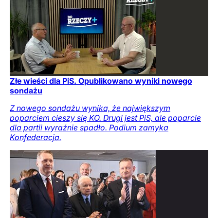
Złe wieści dla PiS. Opublikowano wyniki nowego
sondażu
Z nowego sondażu wynika, że największym
poparciem cieszy się KO. Drugi jest PiS, ale poparcie
dla partii wyraźnie spadło. Podium zamyka
Konfederacja.