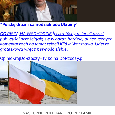
"Polskę drażni samodzielność Ukrainy"
CO PISZĄ NA WSCHODZIE || Ukraińscy dziennikarze i
publicyści prześcigają się w coraz bardziej buńczucznych
komentarzach na temat relacji Kijów-Warszawa. Uderza
groteskowa wręcz pewność siebie.
Opinie
Kraj
DoRzeczy+
Tylko na DoRzeczy.pl