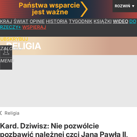
ROZWIŃ
▼
KRAJ
ŚWIAT
OPINIE
HISTORIA
TYGODNIK
KSIĄŻKI
WIDEO
DO
RZECZY+
WSPIERAJ
SUBSKRYBUJ
RELIGIA
ZALOGUJ
MENU
Religia
Kard. Dziwisz: Nie pozwólcie
pozbawić należnej czci Jana Pawła II,