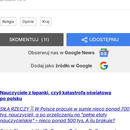
Religia
Opinie
Kraj
SKOMENTUJ
UDOSTĘPNIJ
11
Obserwuj nas
w
Google News
Dodaj jako
źródło w Google
Nauczyciele z łapanki, czyli katastrofa oświatowa
po polsku
SIŁĄ RZECZY || W Polsce pracuje w sumie nieco ponad 700
tys. nauczycieli, a po przeliczeniu na "pełne etaty
nauczycielskie" – nieco ponad 500 tys. A ilu brakuje?