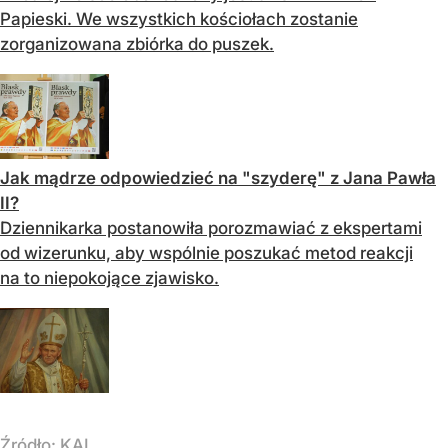
Papieski. We wszystkich kościołach zostanie
zorganizowana zbiórka do puszek.
Jak mądrze odpowiedzieć na "szyderę" z Jana Pawła
II?
Dziennikarka postanowiła porozmawiać z ekspertami
od wizerunku, aby wspólnie poszukać metod reakcji
na to niepokojące zjawisko.
Źródło:
KAI