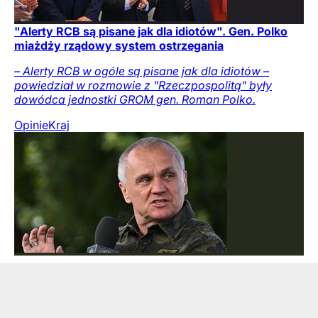
"Alerty RCB są pisane jak dla idiotów". Gen. Polko
miażdży rządowy system ostrzegania
– Alerty RCB w ogóle są pisane jak dla idiotów –
powiedział w rozmowie z "Rzeczpospolitą" były
dowódca jednostki GROM gen. Roman Polko.
Opinie
Kraj