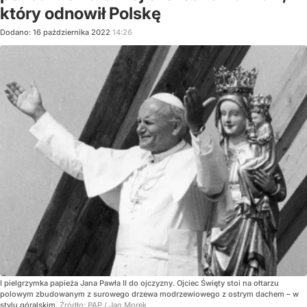
który odnowił Polskę
Dodano:
16
października
2022
14:26
I pielgrzymka papieża Jana Pawła II do ojczyzny. Ojciec Święty stoi na ołtarzu
polowym zbudowanym z surowego drzewa modrzewiowego z ostrym dachem – w
stylu góralskim.
Źródło:
PAP
/
Jan Morek