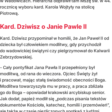
w Wadowicach. Hierarcha odprawił tam Mszę św. w 44.
rocznicę wyboru kard. Karola Wojtyły na stolicę
Piotrową.
Kard. Dziwisz o Janie Pawle II
Kard. Dziwisz przypominał w homilii, że Jan Paweł II od
dziecka był człowiekiem modlitwy, gdy przychodził
do wadowickiej świątyni czy pielgrzymował do Kalwarii
Zebrzydowskiej.
- Cały pontyfikat Jana Pawła II przepełniony był
modlitwą, od rana do wieczora. Ojciec Święty żył
i pracował, mając stałą świadomość obecności Boga.
Modlitwa towarzyszyła mu w pracy, a praca zbliżała
go do Boga – opowiadał krakowski arcybiskup senior.
Jak dodał, papież modlił się „podczas pisania tekstów
dokumentów Kościoła, katechez, homilii i przemówień”,
ale także w czasie niezliczonych spotkań z ludźmi