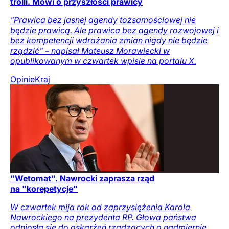
trolli. Mówi o przyszłości prawicy
"Prawica bez jasnej agendy tożsamościowej nie
będzie prawicą. Ale prawica bez agendy rozwojowej i
bez kompetencji wdrażania zmian nigdy nie będzie
rządzić" – napisał Mateusz Morawiecki w
opublikowanym w czwartek wpisie na portalu X.
Opinie
Kraj
"Wetomat". Nawrocki zaprasza rząd
na "korepetycje"
W czwartek mija rok od zaprzysiężenia Karola
Nawrockiego na prezydenta RP. Głowa państwa
odniosła się do oskarżeń rządzących o nadmiernie