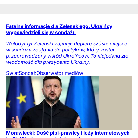
Fatalne informacje dla Zełenskiego. Ukraińcy
wypowiedzieli się w sondażu
Wołodymyr Zełenski zajmuje dopiero szóste miejsce
w sondażu zaufania do polityków, który został
przeprowadzony wśród Ukraińców. To niejedyna zła
wiadomość dla prezydenta Ukrainy.
Świat
Sondaż
Obserwator mediów
Morawiecki: Dość pipi-prawicy i loży internetowych