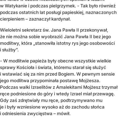
w Watykanie i podczas pielgrzymek. - Tak było również
podczas ostatnich lat posługi papieskiej, naznaczonych
cierpieniem – zaznaczył kardynał.
Wieloletni sekretarz św. Jana Pawła II przekonywał,
że nie można sobie wyobrazić Jana Pawła II bez jego
modlitwy, która „stanowiła istotny rys jego osobowości
i służby”.
- W modlitwie papieża były obecne wszystkie wielkie
sprawy Kościoła i świata, któremu starał się służyć
i wstawiać się za nim przed Bogiem. W pewnym sensie
jego modlitwa przypominała postawę Mojżesza.
Podczas walki Izraelitów z Amalekitami Mojżesz trzymał
ręce podniesione do góry i wtedy Izrael miał przewagę.
Gdy zaś zdrętwiały mu ręce, podtrzymywano mu
je i były wzniesione wysoko aż do zachodu słońca
i odniesienia zwycięstwa – mówił.