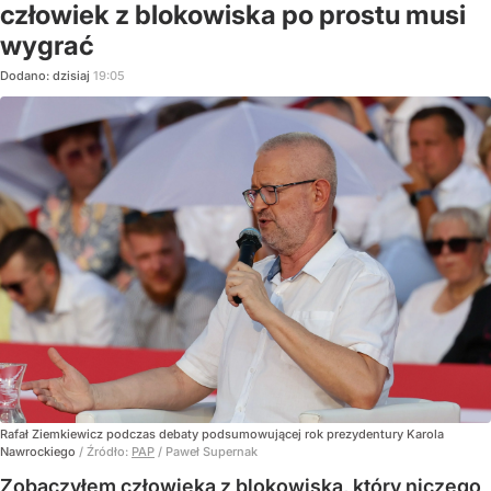
człowiek z blokowiska po prostu musi
wygrać
Dodano:
dzisiaj
19:05
Rafał Ziemkiewicz podczas debaty podsumowującej rok prezydentury Karola
Nawrockiego
/ Źródło:
PAP
/
Paweł Supernak
Zobaczyłem człowieka z blokowiska, który niczego