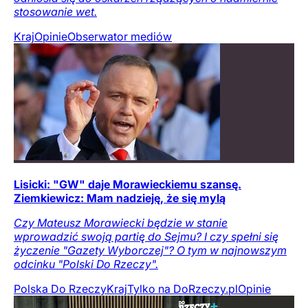
stosowanie wet.
Kraj
Opinie
Obserwator mediów
Lisicki: "GW" daje Morawieckiemu szansę.
Ziemkiewicz: Mam nadzieję, że się mylą
Czy Mateusz Morawiecki będzie w stanie
wprowadzić swoją partię do Sejmu? I czy spełni się
życzenie "Gazety Wyborczej"? O tym w najnowszym
odcinku "Polski Do Rzeczy".
Polska Do Rzeczy
Kraj
Tylko na DoRzeczy.pl
Opinie