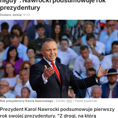
nigdy". Nawrocki podsumowuje rok
prezydentury
Dodano:
dzisiaj
19:33
Rok prezydentury Karola Nawrockiego
/ Źródło:
PAP
/
Paweł Supernak
Prezydent Karol Nawrocki podsumowuje pierwszy
rok swojej prezydentury. "Z drogi, na którą