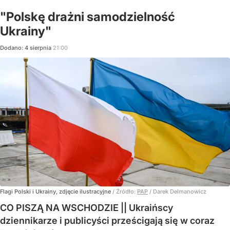
"Polskę drażni samodzielność
Ukrainy"
Dodano:
4
sierpnia
21:00
Flagi Polski i Ukrainy, zdjęcie ilustracyjne
/ Źródło:
PAP
/
Darek Delmanowicz
CO PISZĄ NA WSCHODZIE || Ukraińscy
dziennikarze i publicyści prześcigają się w coraz