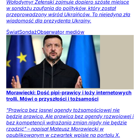
Wołodymyr Zełenski zajmuje dopiero szóste miejsce
w sondażu zaufania do polityków, który został
przeprowadzony wśród Ukraińców. To niejedyna zła
wiadomość dla prezydenta Ukrainy.
Świat
Sondaż
Obserwator mediów
Morawiecki: Dość pipi-prawicy i loży internetowych
trolli. Mówi o przyszłości i tożsamości
"Prawica bez jasnej agendy tożsamościowej nie
będzie prawicą. Ale prawica bez agendy rozwojowej i
bez kompetencji wdrażania zmian nigdy nie będzie
rządzić" – napisał Mateusz Morawiecki w
opublikowanym w czwartek wpisie na portalu X.