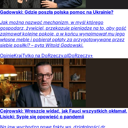
Gadowski: Gdzie poszła polska pomoc na Ukrainie?
Jak można nazwać mechanizm, w myśl którego
gospodarz, żywiciel, przekazuje pieniądze na to, aby gość
zajmował kolejne pokoje, a w końcu wynajmował mu jego
własne meble i pobierał opłaty za przygotowywane przez
siebie posiłki? – pyta Witold Gadowski.
Opinie
Kraj
Tylko na DoRzeczy.pl
DoRzeczy+
Cejrowski: Wreszcie widać, jak Fauci wszystkich okłamał.
Lisicki: Sypie się opowieść o pandemii
Na jaw wychodzą nowe fakty ws. działalności dr.