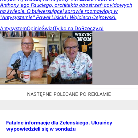
Anthony'ego Fauciego, architekta obostrzeń covidowych
na świecie. O bulwersującej sprawie rozmawiają w
"Antysystemie" Paweł Lisicki i Wojciech Cejrowski.
Antysystem
Opinie
Świat
Tylko na DoRzeczy.pl
Fatalne informacje dla Zełenskiego. Ukraińcy
wypowiedzieli się w sondażu