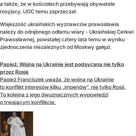
a także, że w kościołach przebywają obywatele
rosyjscy. UOC temu zaprzeczał.
Większość ukraińskich wyznawców prawosławia
należy do odrębnego odłamu wiary - Ukraińskiej Cerkwi
Prawosławnej, powstałej cztery lata temu w wyniku
zjednoczenia niezależnych od Moskwy gałęzi.
Papież: Wojna na Ukrainie jest podsycana nie tylko
przez Rosję
Papież Franciszek uważa, że ​​wojna na Ukrainie
to konflikt interesów kilku „imperiów”, nie tylko Rosji.
To kolejna z jego dwuznacznych wypowiedzi
o trwającym konflikcie.