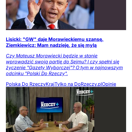
Lisicki: "GW" daje Morawieckiemu szansę.
Ziemkiewicz: Mam nadzieję, że się mylą
Czy Mateusz Morawiecki będzie w stanie
wprowadzić swoją partię do Sejmu? I czy spełni się
życzenie "Gazety Wyborczej"? O tym w najnowszym
odcinku "Polski Do Rzeczy".
Polska Do Rzeczy
Kraj
Tylko na DoRzeczy.pl
Opinie