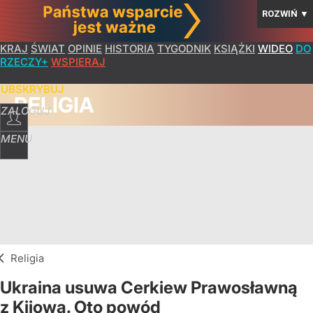
ROZWIŃ
▼
KRAJ
ŚWIAT
OPINIE
HISTORIA
TYGODNIK
KSIĄŻKI
WIDEO
DO
RZECZY+
WSPIERAJ
SUBSKRYBUJ
RELIGIA
ZALOGUJ
MENU
Religia
Ukraina usuwa Cerkiew Prawosławną
z Kijowa. Oto powód