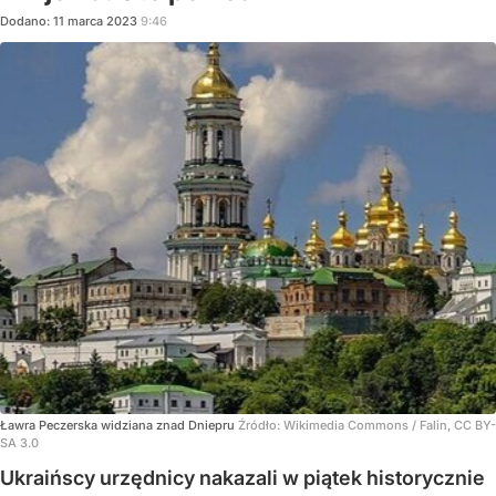
Dodano:
11
marca
2023
9:46
Ławra Peczerska widziana znad Dniepru
Źródło:
Wikimedia Commons
/
Falin, CC BY-
SA 3.0
Ukraińscy urzędnicy nakazali w piątek historycznie