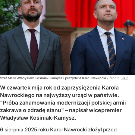
Szef MON Władysław Kosiniak-Kamysz i prezydent Karol Nawrocki
/ Źródło:
PAP
W czwartek mija rok od zaprzysiężenia Karola
Nawrockiego na najwyższy urząd w państwie.
"Próba zahamowania modernizacji polskiej armii
zakrawa o zdradę stanu" – napisał wicepremier
Władysław Kosiniak-Kamysz.
6 sierpnia 2025 roku Karol Nawrocki złożył przed