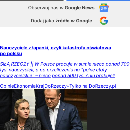
Obserwuj nas
w
Google News
Dodaj jako
źródło w Google
Nauczyciele z łapanki, czyli katastrofa oświatowa
po polsku
SIŁĄ RZECZY || W Polsce pracuje w sumie nieco ponad 700
tys. nauczycieli, a po przeliczeniu na "pełne etaty
nauczycielskie" – nieco ponad 500 tys. A ilu brakuje?
Opinie
Ekonomia
Kraj
DoRzeczy+
Tylko na DoRzeczy.pl