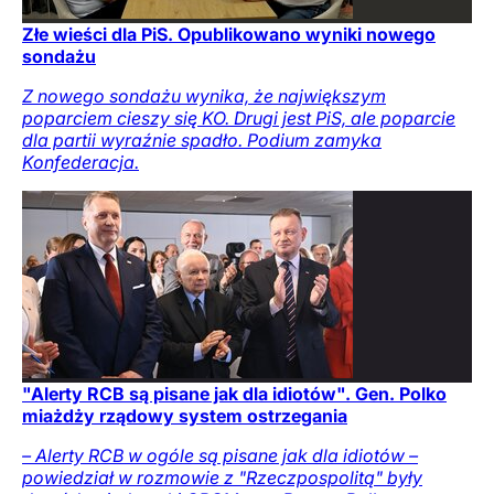
Złe wieści dla PiS. Opublikowano wyniki nowego
sondażu
Z nowego sondażu wynika, że największym
poparciem cieszy się KO. Drugi jest PiS, ale poparcie
dla partii wyraźnie spadło. Podium zamyka
Konfederacja.
"Alerty RCB są pisane jak dla idiotów". Gen. Polko
miażdży rządowy system ostrzegania
– Alerty RCB w ogóle są pisane jak dla idiotów –
powiedział w rozmowie z "Rzeczpospolitą" były