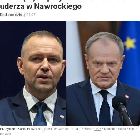
uderza w Nawrockiego
Dodano:
dzisiaj
21:07
Prezydent Karol Nawrocki, premier Donald Tusk
/ Źródło:
PAP
/
Marcin Obara / Piotr
Nowak