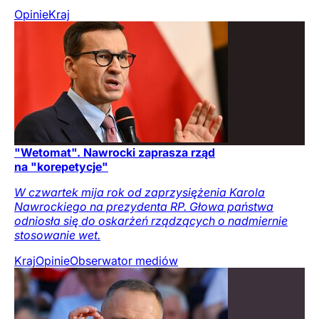
Opinie
Kraj
"Wetomat". Nawrocki zaprasza rząd
na "korepetycje"
W czwartek mija rok od zaprzysiężenia Karola
Nawrockiego na prezydenta RP. Głowa państwa
odniosła się do oskarżeń rządzących o nadmiernie
stosowanie wet.
Kraj
Opinie
Obserwator mediów