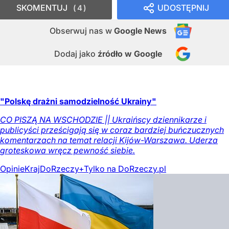
SKOMENTUJ
UDOSTĘPNIJ
4
Obserwuj nas
w
Google News
Dodaj jako
źródło w Google
"Polskę drażni samodzielność Ukrainy"
CO PISZĄ NA WSCHODZIE || Ukraińscy dziennikarze i
publicyści prześcigają się w coraz bardziej buńczucznych
komentarzach na temat relacji Kijów-Warszawa. Uderza
groteskowa wręcz pewność siebie.
Opinie
Kraj
DoRzeczy+
Tylko na DoRzeczy.pl