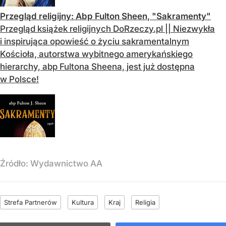
Przegląd religijny: Abp Fulton Sheen, "Sakramenty"
Przegląd książek religijnych DoRzeczy.pl || Niezwykła
i inspirująca opowieść o życiu sakramentalnym
Kościoła, autorstwa wybitnego amerykańskiego
hierarchy, abp Fultona Sheena, jest już dostępna
w Polsce!
Źródło:
Wydawnictwo AA
Strefa Partnerów
Kultura
Kraj
Religia