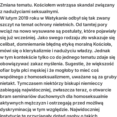
Zmiana tematu. Kościołem wstrząsa skandal związany
z nadużyciami seksualnymi.
W lutym 2019 roku w Watykanie odbył się tak zwany
szczyt na temat ochrony nieletnich. Od tamtej pory
wciąż na nowo wysuwane są postulaty, które pojawiały
się już wcześniej. Jako swego rodzaju zło wskazuje się
celibat, domniemanie błędną etykę moralną Kościoła,
mówi się o klerykalizmie i nadużyciu władzy. Jednak
w tym kontekście tylko co do jednego tematu zdaje się
obowiązywać zakaz myślenia.
Sugestie, że większość
ofiar była płci męskiej i że mogłoby to mieć coś
wspólnego z homoseksualizmem, uważane są za gruby
nietakt. Tymczasem niektórzy biskupi niemieccy
zabiegają najwidoczniej, zwłaszcza teraz, o otwarcie
bram seminariów duchownych dla homoseksualnie
aktywnych mężczyzn i ostrzegają przed możliwą
dyskryminacją w tym względzie. Najwidoczniej
instytucje te przyciągały dotąd osoby o takich