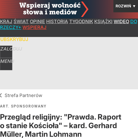
ROZWIŃ
▼
KRAJ
ŚWIAT
OPINIE
HISTORIA
TYGODNIK
KSIĄŻKI
WIDEO
DO
RZECZY+
WSPIERAJ
SUBSKRYBUJ
ZALOGUJ
MENU
Strefa Partnerów
ART. SPONSOROWANY
Przegląd religijny: "Prawda. Raport
o stanie Kościoła" – kard. Gerhard
Müller, Martin Lohmann