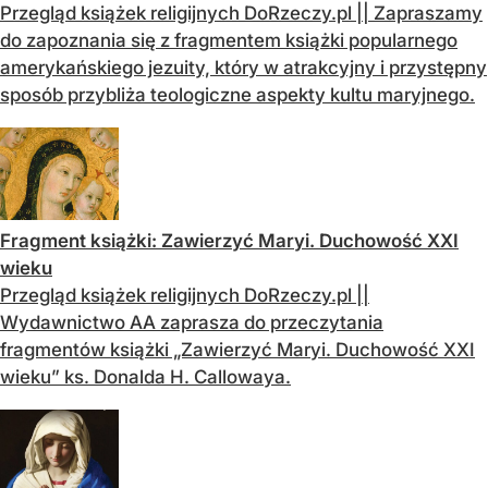
Przegląd książek religijnych DoRzeczy.pl || Zapraszamy
do zapoznania się z fragmentem książki popularnego
amerykańskiego jezuity, który w atrakcyjny i przystępny
sposób przybliża teologiczne aspekty kultu maryjnego.
Fragment książki: Zawierzyć Maryi. Duchowość XXI
wieku
Przegląd książek religijnych DoRzeczy.pl ||
Wydawnictwo AA zaprasza do przeczytania
fragmentów książki „Zawierzyć Maryi. Duchowość XXI
wieku” ks. Donalda H. Callowaya.