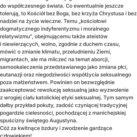
do współczesnego świata. Co ewentualnie jeszcze
tolerują, to Kościół bez Boga, bez krzyża Chrystusa i bez
nadziei na życie wieczne. Temu „kościołowi
dogmatycznego indyferentyzmu i moralnego
relatywizmu”, obejmującemu także ateistów
i niewierzących, wolno, zgodnie z duchem czasu,
mówić o zmianie klimatu, przeludnieniu Ziemi,
migrantach, ale ma milczeć na temat aborcji,
samookaleczenia przedstawianego jako zmiana płci,
eutanazji oraz niegodziwości współżycia seksualnego
poza małżeństwem. Powinien on bezwzględnie
zaakceptować rewolucję seksualną jako wyzwolenie
z wrogiej ciału katolickiej etyki seksualnej. Tym samym
dałby przykład pokuty, zadość czyniącej tradycyjnej
pogardzie cielesności, pochodzącej z manichejskiej
spuścizny świętego Augustyna.
Cóż za kwitnące bzdury i zwodzenie gardzące
człowiekiem!