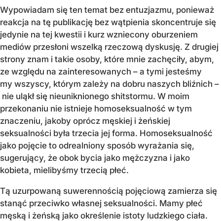
Wypowiadam się ten temat bez entuzjazmu, ponieważ
reakcja na tę publikację bez wątpienia skoncentruje się
jedynie na tej kwestii i kurz wzniecony oburzeniem
mediów przesłoni wszelką rzeczową dyskusję. Z drugiej
strony znam i takie osoby, które mnie zachęciły, abym,
ze względu na zainteresowanych – a tymi jesteśmy
my wszyscy, którym zależy na dobru naszych bliźnich –
nie uląkł się nieuniknionego shitstormu. W moim
przekonaniu nie istnieje homoseksualność w tym
znaczeniu, jakoby oprócz męskiej i żeńskiej
seksualności była trzecia jej forma. Homoseksualność
jako pojęcie to odrealniony sposób wyrażania się,
sugerujący, że obok bycia jako mężczyzna i jako
kobieta, mielibyśmy trzecią płeć.
Tą uzurpowaną suwerennością pojęciową zamierza się
stanąć przeciwko własnej seksualności. Mamy płeć
męską i żeńską jako określenie istoty ludzkiego ciała.