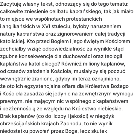
Zacytuję własny tekst, odnoszący się do tego tematu:
całkowite zniesienie celibatu kapłańskiego, tak jak miało
to miejsce we wspólnotach protestanckich
i anglikańskich w XVI stuleciu, byłoby naruszeniem
natury kapłaństwa oraz zignorowaniem całej tradycji
katolickiej. Kto przed Bogiem i jego świętym Kościołem
zechciałby wziąć odpowiedzialność za wynikłe stąd
zgubne konsekwencje dla duchowości oraz teologii
kapłaństwa katolickiego? Również miliony kapłanów,
od czasów założenia Kościoła, musiałyby się poczuć
wewnętrznie zranione, gdyby im teraz oznajmiono,
że oto ich egzystencjalna ofiara dla Królestwa Bożego
i Kościoła zasadza się jedynie na zewnętrznym wymogu
prawnym, nie mającym nic wspólnego z kapłaństwem
i bezżennością ze względu na Królestwo niebieskie.
Brak kapłanów (co do liczby i jakości) w niegdyś
chrześcijańskich krajach Zachodu, to nie wynik
niedostatku powołań przez Boga, lecz skutek