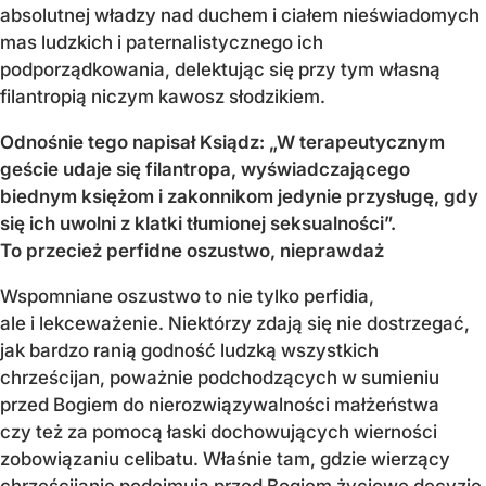
absolutnej władzy nad duchem i ciałem nieświadomych
mas ludzkich i paternalistycznego ich
podporządkowania, delektując się przy tym własną
filantropią niczym kawosz słodzikiem.
Odnośnie tego napisał Ksiądz: „W terapeutycznym
geście udaje się filantropa, wyświadczającego
biednym księżom i zakonnikom jedynie przysługę, gdy
się ich uwolni z klatki tłumionej seksualności”.
To przecież perfidne oszustwo, nieprawdaż
Wspomniane oszustwo to nie tylko perfidia,
ale i lekceważenie. Niektórzy zdają się nie dostrzegać,
jak bardzo ranią godność ludzką wszystkich
chrześcijan, poważnie podchodzących w sumieniu
przed Bogiem do nierozwiązywalności małżeństwa
czy też za pomocą łaski dochowujących wierności
zobowiązaniu celibatu. Właśnie tam, gdzie wierzący
chrześcijanie podejmują przed Bogiem życiowe decyzje