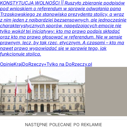
KONSTYTUCJA WOLNOŚCI || Ruszyło zbieranie podpisów
pod wnioskiem o referendum w sprawie odwołania pana
Trzaskowskiego ze stanowiska prezydenta stolicy, a wraz
z nim jeden z najbardziej bezsensownych, ale jednocześnie
charakterystycznych sporów, napędzających emocje nie
tylko wokół tej inicjatywy: kto ma prawo podpis składać
oraz kto ma prawo głosować w referendum. Nie w sensie
prawnym, lecz, by tak rzec, etycznym. A czasami – kto ma
nawet prawo wypowiadać się w sprawie tego, jak
funkcjonuje stolica.
Opinie
Kraj
DoRzeczy+
Tylko na DoRzeczy.pl