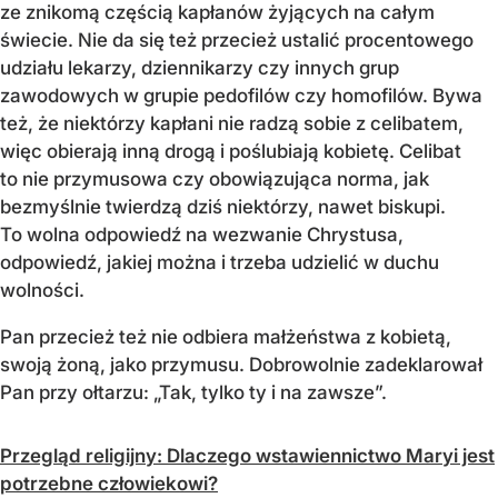
ze znikomą częścią kapłanów żyjących na całym
świecie. Nie da się też przecież ustalić procentowego
udziału lekarzy, dziennikarzy czy innych grup
zawodowych w grupie pedofilów czy homofilów. Bywa
też, że niektórzy kapłani nie radzą sobie z celibatem,
więc obierają inną drogą i poślubiają kobietę. Celibat
to nie przymusowa czy obowiązująca norma, jak
bezmyślnie twierdzą dziś niektórzy, nawet biskupi.
To wolna odpowiedź na wezwanie Chrystusa,
odpowiedź, jakiej można i trzeba udzielić w duchu
wolności.
Pan przecież też nie odbiera małżeństwa z kobietą,
swoją żoną, jako przymusu. Dobrowolnie zadeklarował
Pan przy ołtarzu: „Tak, tylko ty i na zawsze”.
Przegląd religijny: Dlaczego wstawiennictwo Maryi jest
potrzebne człowiekowi?