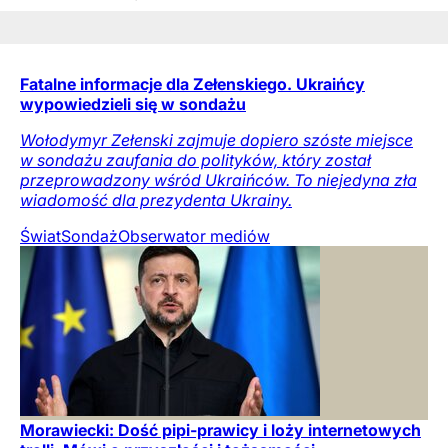
Fatalne informacje dla Zełenskiego. Ukraińcy
wypowiedzieli się w sondażu
Wołodymyr Zełenski zajmuje dopiero szóste miejsce
w sondażu zaufania do polityków, który został
przeprowadzony wśród Ukraińców. To niejedyna zła
wiadomość dla prezydenta Ukrainy.
Świat
Sondaż
Obserwator mediów
Morawiecki: Dość pipi-prawicy i loży internetowych