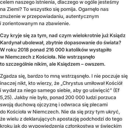
celem naszego istnienia, dlaczego w ogóle jesteśmy
na Ziemi? To wszystko się pomija. Ogarnęło nas
znużenie w przepowiadaniu, autentycznym
i zorientowanym na zbawienie.
Czy kryje się za tym, nad czym wielokrotnie już Ksiądz
Kardynał ubolewał, zbytnie dopasowanie do świata?
W roku 2018 ponad 216 000 katolików wystąpiło
w Niemczech z Kościoła. Nie wstrząsnęło
to szczególnie nikim, ale Księdzem – owszem.
Zgadza się, bardzo to mną wstrząsnęło. I nie poczuje się
inaczej nikt, kto wierzy, że „Chrystus umiłował Kościół
i wydał za niego samego siebie, aby go uświęcić” (Ef
5,25). Jakby nie było, ponad 200 000 ludzi porzuca
swoją duchową ojczyznę i odwraca się plecami
do Kościoła w Niemczech. Nie da się przy tym ukryć,
że wielu z deklarujących apostazję podchodzi do tego
kroku jak do wypowiedzenia członkostwa w świeckim