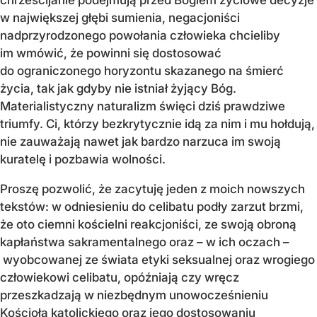
w największej głębi sumienia, negacjoniści
nadprzyrodzonego powołania człowieka chcieliby
im wmówić, że powinni się dostosować
do ograniczonego horyzontu skazanego na śmierć
życia, tak jak gdyby nie istniał żyjący Bóg.
Materialistyczny naturalizm święci dziś prawdziwe
triumfy. Ci, którzy bezkrytycznie idą za nim i mu hołdują,
nie zauważają nawet jak bardzo narzuca im swoją
kuratelę i pozbawia wolności.
Proszę pozwolić, że zacytuję jeden z moich nowszych
tekstów: w odniesieniu do celibatu podły zarzut brzmi,
że oto ciemni kościelni reakcjoniści, ze swoją obroną
kapłaństwa sakramentalnego oraz – w ich oczach –
wyobcowanej ze świata etyki seksualnej oraz wrogiego
człowiekowi celibatu, opóźniają czy wręcz
przeszkadzają w niezbędnym unowocześnieniu
Kościoła katolickiego oraz jego dostosowaniu