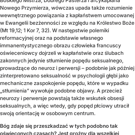
Boskiego Mistrza, Dobrego Pasterza i arcykapłana
Nowego Przymierza, wówczas upada także rozumienie
wewnętrznego powiązania z kapłaństwem umocowanej
w Ewangelii bezżenności ze względu na Królestwo Boże
(Mt 19,12; 1 Kor 7, 32). W następstwie polemiki
reformacyjnej oraz na podstawie własnego
immanentystycznego obrazu człowieka francuscy
oświeceniowcy dojrzeli w kapłaństwie oraz ślubach
zakonnych jedynie stłumienie popędu seksualnego,
prowadzące do neuroz i perwersji – podobnie jak później
zinterpretowano seksualność w psychologii głębi jako
mechaniczne zaspokojenie popędu, które w wypadku
„stłumienia” wywołuje podobne objawy. A przecież
neurozy i perwersje powstają także wskutek obsesji
seksualnych, a więc wtedy, gdy popęd płciowy utracił
swoją orientację w osobowym centrum.
Bóg zdaje się przeszkadzać w tych podobno tak
oświeconych czasach? Jest groźny dla wszelkiej