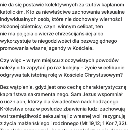
nie da się postawić kolektywnych zarzutów kapłanom
katolickim. Kto za niewłaściwe zachowania seksualne
indywidualnych osób, które nie dochowały wierności
złożonej obietnicy, czyni winnym celibat, ten
nie ma pojęcia o wierze chrześcijańskiej albo
wykorzystuje te niegodziwości dla bezwzględnego
promowania własnej agendy w Kościele.
Czy więc – w tym miejscu z oczywistych powodów
należy o to zapytać po raz kolejny – życie w celibacie
odgrywa tak istotną rolę w Kościele Chrystusowym?
Bez wątpienia, gdyż jest ono cechą charakterystyczną
kapłaństwa sakramentalnego. Sam Jezus wspomniał
o uczniach, którzy dla świadectwa nadchodzącego
Królestwa oraz w posłudze zbawienia ludzi zachowują
wstrzemięźliwość seksualną i z własnej woli rezygnują
z życia małżeńskiego i rodzinnego (Mt 19,12; 1 Kor 7,32).