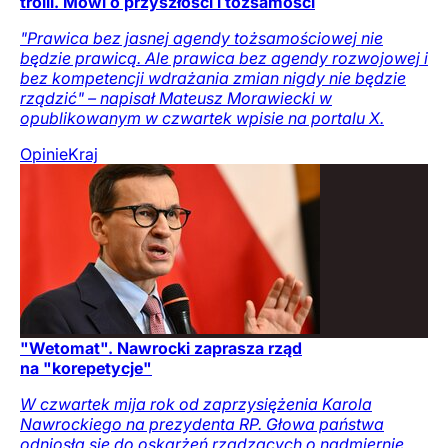
trolli. Mówi o przyszłości i tożsamości
"Prawica bez jasnej agendy tożsamościowej nie
będzie prawicą. Ale prawica bez agendy rozwojowej i
bez kompetencji wdrażania zmian nigdy nie będzie
rządzić" – napisał Mateusz Morawiecki w
opublikowanym w czwartek wpisie na portalu X.
Opinie
Kraj
"Wetomat". Nawrocki zaprasza rząd
na "korepetycje"
W czwartek mija rok od zaprzysiężenia Karola
Nawrockiego na prezydenta RP. Głowa państwa
odniosła się do oskarżeń rządzących o nadmiernie