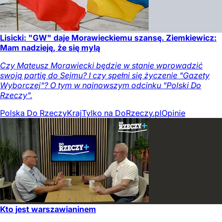
Lisicki: "GW" daje Morawieckiemu szansę. Ziemkiewicz:
Mam nadzieję, że się mylą
Czy Mateusz Morawiecki będzie w stanie wprowadzić
swoją partię do Sejmu? I czy spełni się życzenie "Gazety
Wyborczej"? O tym w najnowszym odcinku "Polski Do
Rzeczy".
Polska Do Rzeczy
Kraj
Tylko na DoRzeczy.pl
Opinie
Kto jest warszawianinem