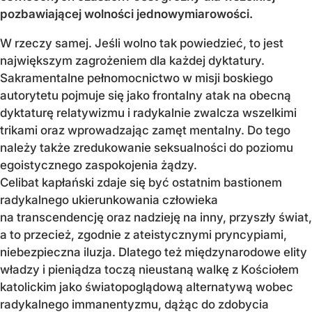
pozbawiającej wolności jednowymiarowości.
W rzeczy samej. Jeśli wolno tak powiedzieć, to jest
największym zagrożeniem dla każdej dyktatury.
Sakramentalne pełnomocnictwo w misji boskiego
autorytetu pojmuje się jako frontalny atak na obecną
dyktaturę relatywizmu i radykalnie zwalcza wszelkimi
trikami oraz wprowadzając zamęt mentalny. Do tego
należy także zredukowanie seksualności do poziomu
egoistycznego zaspokojenia żądzy.
Celibat kapłański zdaje się być ostatnim bastionem
radykalnego ukierunkowania człowieka
na transcendencję oraz nadzieję na inny, przyszły świat,
a to przecież, zgodnie z ateistycznymi pryncypiami,
niebezpieczna iluzja. Dlatego też międzynarodowe elity
władzy i pieniądza toczą nieustaną walkę z Kościołem
katolickim jako światopoglądową alternatywą wobec
radykalnego immanentyzmu, dążąc do zdobycia