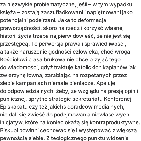
za niezwykle problematyczne, jeśli – w tym wypadku
księża – zostają zaszufladkowani i napiętnowani jako
potencjalni podejrzani. Jaka to deformacja
praworządności, skoro na rzecz i korzyść własnej
historii życia trzeba najpierw dowieść, że nie jest się
przestępcą. To perwersja prawa i sprawiedliwości,
a także naruszenie godności człowieka, choć wroga
Kościołowi prasa brukowa nie chce przyjąć tego
do wiadomości, gdyż traktuje katolickich kapłanów jak
zwierzynę łowną, zarabiając na rozpętanych przez
siebie kampaniach niemałe pieniądze. Apeluję
do odpowiedzialnych, żeby, ze względu na presję opinii
publicznej, sprytne strategie sekretariatu Konferencji
Episkopatu czy też jakichś doradców medialnych,
nie dali się zwieść do podejmowania niewłaściwych
inicjatyw, które na koniec okażą się kontraproduktywne.
Biskupi powinni cechować się i występować z większą
pewnością siebie. Z teologicznego punktu widzenia