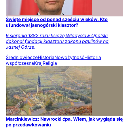
Święte miejsce od ponad sześciu wieków. Kto
ufundował jasnogórski klasztor?
9 sierpnia 1382 roku książę Władysław Opolski
dokonał fundacji klasztoru zakonu paulinów na
Jasnej Górze.
Średniowiecze
Historia
Nowożytność
Historia
współczesna
Kraj
Religia
Marcinkiewicz: Nawrocki ćpa. Wiem, jak wygląda się
po przedawkowaniu