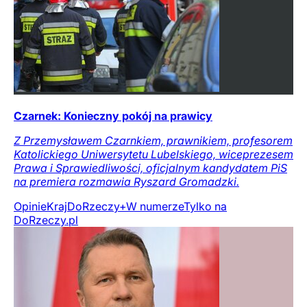
Czarnek: Konieczny pokój na prawicy
Z Przemysławem Czarnkiem, prawnikiem, profesorem
Katolickiego Uniwersytetu Lubelskiego, wiceprezesem
Prawa i Sprawiedliwości, oficjalnym kandydatem PiS
na premiera rozmawia Ryszard Gromadzki.
Opinie
Kraj
DoRzeczy+
W numerze
Tylko na
DoRzeczy.pl