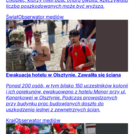
liczba poszkodowanych może być wyższa.
Świat
Obserwator mediów
Ewakuacja hotelu w Olsztynie. Zawaliła się ściana
Ponad 200 osób, w tym blisko 150 uczestników kolonii
i ich opiekunów, ewakuowano z hotelu Manor przy ul.
Kanarkowej w Olsztynie. Podczas prowadzonych
przy budynku prac budowlanych doszło do
uszkodzenia jednej z zewnętrznych ścian.
Kraj
Obserwator mediów