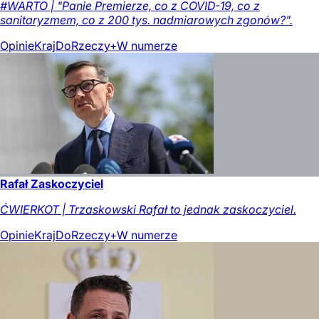
#WARTO | "Panie Premierze, co z COVID-19, co z
sanitaryzmem, co z 200 tys. nadmiarowych zgonów?".
Opinie
Kraj
DoRzeczy+
W numerze
Rafał Zaskoczyciel
ĆWIERKOT | Trzaskowski Rafał to jednak zaskoczyciel.
Opinie
Kraj
DoRzeczy+
W numerze