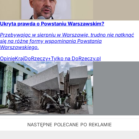
Ukryta prawda o Powstaniu Warszawskim?
Przebywając w sierpniu w Warszawie, trudno nie natknąć
się na różne formy wspominania Powstania
Warszawskiego.
Opinie
Kraj
DoRzeczy+
Tylko na DoRzeczy.pl