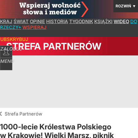
ROZWIŃ
▼
KRAJ
ŚWIAT
OPINIE
HISTORIA
TYGODNIK
KSIĄŻKI
WIDEO
DO
RZECZY+
WSPIERAJ
SUBSKRYBUJ
STREFA PARTNERÓW
ZALOGUJ
MENU
Strefa Partnerów
1000-lecie Królestwa Polskiego
w Krakowie! Wielki Marsz, piknik