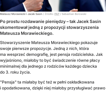
Mateusz Morawiecki i Jacek Sasin
/ Źródło:
PAP
/
Sebastian Borowski
Po prostu rozdawanie pieniędzy – tak Jacek Sasin
skomentował jedną z propozycji stowarzyszenia
Mateusza Morawieckiego.
Stowarzyszenie Mateusza Morawieckiego pokazuje
swoje pierwsze propozycje. Jedną z nich, która
ma wesprzeć demografię, jest pensja rodzicielska. Jak
wyjaśniono, miałoby to być świadczenie równe płacy
minimalnej dla jednego z rodziców każdego dziecka
do 3. roku życia.
"Pensja" ta miałaby być też w pełni oskładkowana
i opodatkowana, dzięki niej miałoby przysługiwać prawo
do ubezpieczenia w NFZ. Wsparcie byłoby wypłacane
zamiast świadczenia 800 plus. Według byłego premiera
ma to stanowić realną pomoc w czasie, w którym