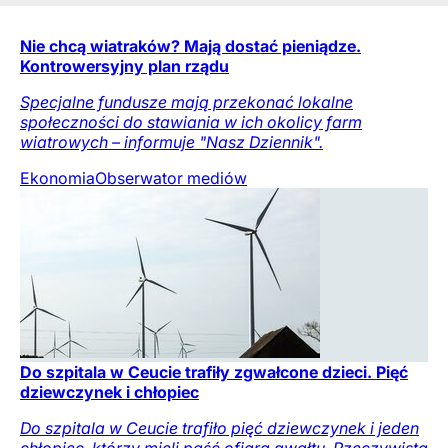
Nie chcą wiatraków? Mają dostać pieniądze.
Kontrowersyjny plan rządu
Specjalne fundusze mają przekonać lokalne
społeczności do stawiania w ich okolicy farm
wiatrowych – informuje "Nasz Dziennik".
Ekonomia
Obserwator mediów
Do szpitala w Ceucie trafiły zgwałcone dzieci. Pięć
dziewczynek i chłopiec
Do szpitala w Ceucie trafiło pięć dziewczynek i jeden
chłopiec, którzy mieli paść ofiarą gwałtu. Rzeczywista