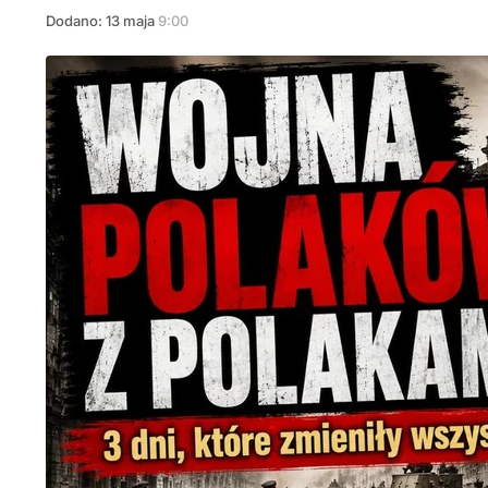
Dodano:
13
maja
9:00