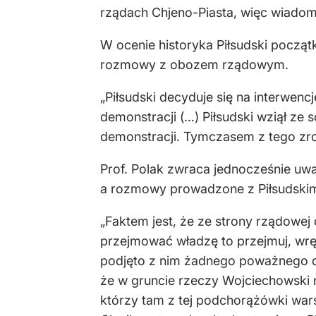
rządach Chjeno-Piasta, więc wiadomo 
W ocenie historyka Piłsudski począt
rozmowy z obozem rządowym.
„Piłsudski decyduje się na interwen
demonstracji (…) Piłsudski wziął ze 
demonstracji. Tymczasem z tego zrobi
Prof. Polak zwraca jednocześnie uw
a rozmowy prowadzone z Piłsudskim 
„Faktem jest, że ze strony rządowej
przejmować władzę to przejmuj, wręc
podjęto z nim żadnego poważnego d
że w gruncie rzeczy Wojciechowski n
którzy tam z tej podchorążówki wars