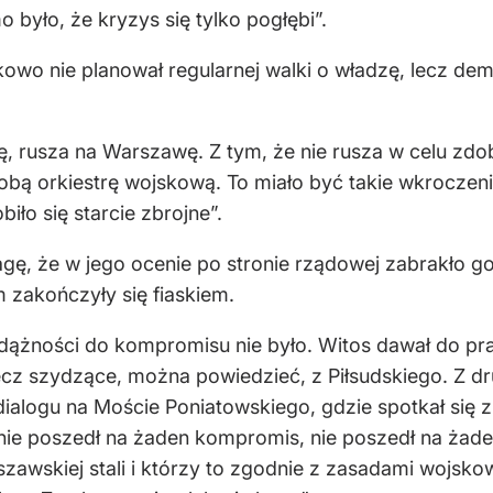
było, że kryzys się tylko pogłębi”.
kowo nie planował regularnej walki o władzę, lecz dem
cję, rusza na Warszawę. Z tym, że nie rusza w celu zd
sobą orkiestrę wojskową. To miało być takie wkroczenie
ło się starcie zbrojne”.
agę, że w jego ocenie po stronie rządowej zabrakło 
zakończyły się fiaskiem.
 dążności do kompromisu nie było. Witos dawał do pr
z szydzące, można powiedzieć, z Piłsudskiego. Z drugi
ialogu na Moście Poniatowskiego, gdzie spotkał się
ie poszedł na żaden kompromis, nie poszedł na żaden
zawskiej stali i którzy to zgodnie z zasadami wojsko