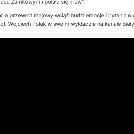
lacu Zamkowym i polała się krew”.
ór o przewrót majowy wciąż budzi emocje i pytania o 
of. Wojciech Polak w swoim wykładzie na kanale Biały