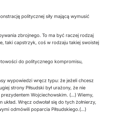
onstrację politycznej siły mającą wymusić
obywania zbrojnego. To ma być raczej rodzaj
, taki capstrzyk, coś w rodzaju takiej swoistej
gotowości do politycznego kompromisu,
asy wypowiedzi wręcz typu: że jeżeli chcesz
ej strony Piłsudski był urażony, że nie
 z prezydentem Wojciechowskim. (…) Wiemy,
 układ. Wręcz odwołał się do tych żołnierzy,
wymi odmówili poparcia Piłsudskiego.(…)