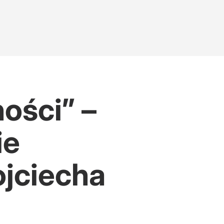
ości” –
ie
jciecha