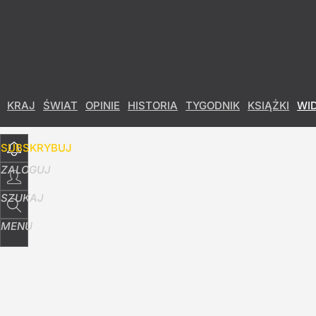
Udostępnij
0
Skomentuj
KRAJ
ŚWIAT
OPINIE
HISTORIA
TYGODNIK
KSIĄŻKI
WI
SUBSKRYBUJ
ZALOGUJ
SZUKAJ
MENU