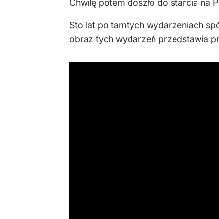
Chwilę potem doszło do starcia na P
Sto lat po tamtych wydarzeniach sp
obraz tych wydarzeń przedstawia pr