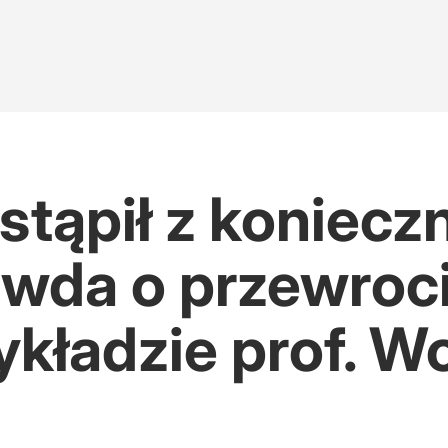
tąpił z konieczn
wda o przewroc
ładzie prof. Wo