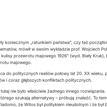
yły koniecznym „ratunkiem państwa”, czy też początki
ematów, mówił w swoim wykładzie prof. Wojciech Polak
kulisy przewrotu majowego 1926” (wyd. Biały Kruk), b
wrotu majowego.
aca do politycznych realiów połowy lat 20. XX wieku
ów i coraz głębszych konfliktach politycznych.
 tutaj nie było właściwie żadnego innego rozwiązania.
którego szukają alternatywy – próbują znaleźć. To t
Wiadomo, że Witos był politykiem nieudolnym i że był 