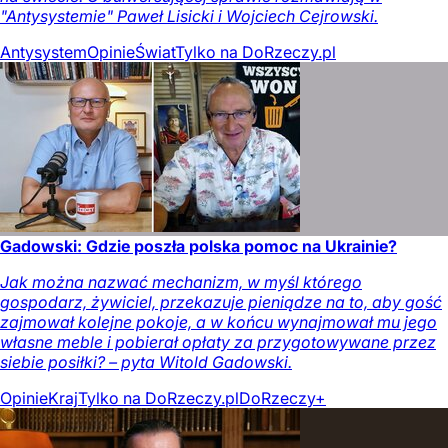
"Antysystemie" Paweł Lisicki i Wojciech Cejrowski.
Antysystem
Opinie
Świat
Tylko na DoRzeczy.pl
Gadowski: Gdzie poszła polska pomoc na Ukrainie?
Jak można nazwać mechanizm, w myśl którego
gospodarz, żywiciel, przekazuje pieniądze na to, aby gość
zajmował kolejne pokoje, a w końcu wynajmował mu jego
własne meble i pobierał opłaty za przygotowywane przez
siebie posiłki? – pyta Witold Gadowski.
Opinie
Kraj
Tylko na DoRzeczy.pl
DoRzeczy+