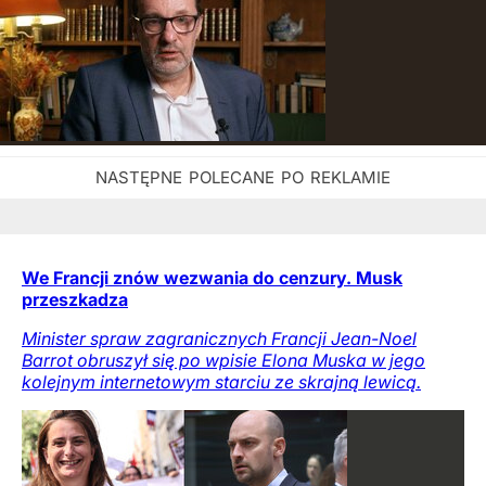
We Francji znów wezwania do cenzury. Musk
przeszkadza
Minister spraw zagranicznych Francji Jean-Noel
Barrot obruszył się po wpisie Elona Muska w jego
kolejnym internetowym starciu ze skrajną lewicą.