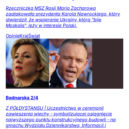
Rzeczniczka MSZ Rosji Maria Zacharowa
zaatakowała prezydenta Karola Nawrockiego, który
stwierdził, że wspieranie Ukrainy, która "bije
Moskala", leży w interesie Polski.
Opinie
Kraj
Świat
Bednarska 2/4
Z PÓŁDYSTANSU | Uczestnictwo w ceremonii
zawieszenia wiechy - symbolizującej osiągnięcie
najwyższego punktu konstrukcyjnego budowli - na
gmachu Wydziału Dziennikarstwa, Informacji i