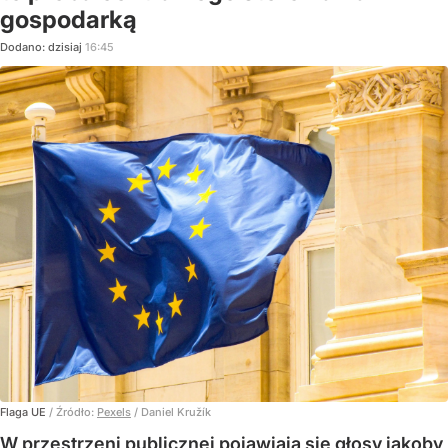
gospodarką
Dodano:
dzisiaj
16:45
Flaga UE
/ Źródło:
Pexels
/
Daniel Kružík
W przestrzeni publicznej pojawiają się głosy jakoby