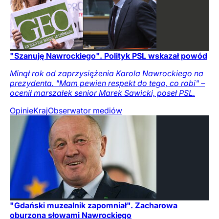
"Szanuję Nawrockiego". Polityk PSL wskazał powód
Minął rok od zaprzysiężenia Karola Nawrockiego na
prezydenta. "Mam pewien respekt do tego, co robi" –
ocenił marszałek senior Marek Sawicki, poseł PSL.
Opinie
Kraj
Obserwator mediów
"Gdański muzealnik zapomniał". Zacharowa
oburzona słowami Nawrockiego