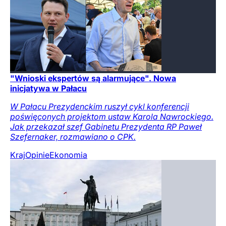
"Wnioski ekspertów są alarmujące". Nowa
inicjatywa w Pałacu
W Pałacu Prezydenckim ruszył cykl konferencji
poświęconych projektom ustaw Karola Nawrockiego.
Jak przekazał szef Gabinetu Prezydenta RP Paweł
Szefernaker, rozmawiano o CPK.
Kraj
Opinie
Ekonomia