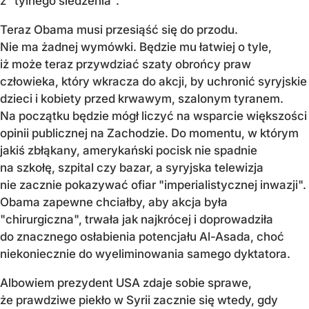
z "tylnego siedzenia".
Teraz Obama musi przesiąść się do przodu.
Nie ma żadnej wymówki. Będzie mu łatwiej o tyle,
iż może teraz przywdziać szaty obrońcy praw
człowieka, który wkracza do akcji, by uchronić syryjskie
dzieci i kobiety przed krwawym, szalonym tyranem.
Na początku będzie mógł liczyć na wsparcie większości
opinii publicznej na Zachodzie. Do momentu, w którym
jakiś zbłąkany, amerykański pocisk nie spadnie
na szkołę, szpital czy bazar, a syryjska telewizja
nie zacznie pokazywać ofiar "imperialistycznej inwazji".
Obama zapewne chciałby, aby akcja była
"chirurgiczna", trwała jak najkrócej i doprowadziła
do znacznego osłabienia potencjału Al-Asada, choć
niekoniecznie do wyeliminowania samego dyktatora.
Albowiem prezydent USA zdaje sobie sprawe,
że prawdziwe piekło w Syrii zacznie się wtedy, gdy