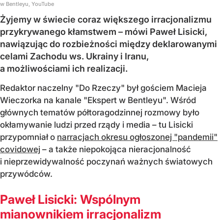
w Bentleyu, YouTube
Żyjemy w świecie coraz większego irracjonalizmu
przykrywanego kłamstwem – mówi Paweł Lisicki,
nawiązując do rozbieżności między deklarowanymi
celami Zachodu ws. Ukrainy i Iranu,
a możliwościami ich realizacji.
Redaktor naczelny "Do Rzeczy" był gościem Macieja
Wieczorka na kanale "Ekspert w Bentleyu". Wśród
głównych tematów półtoragodzinnej rozmowy było
okłamywanie ludzi przed rządy i media – tu Lisicki
przypomniał o
narracjach okresu ogłoszonej "pandemii"
covidowej
– a także niepokojąca nieracjonalność
i nieprzewidywalność poczynań ważnych światowych
przywódców.
Paweł Lisicki: Wspólnym
mianownikiem irracjonalizm