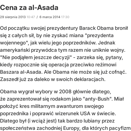
Cena za al-Asada
29
sierpnia
2013
10:47
/
6
marca
2014
17:30
Od początku swojej prezydentury Barack Obama bronił
się z całych sił, by nie zyskać miana "prezydenta
wojennego", jak wielu jego poprzedników. Jednak
amerykański przywódca tym razem nie uniknie wojny.
"Nie podjąłem jeszcze decyzji" - zarzeka się, pytany,
kiedy rozpocznie się operacja przeciwko reżimowi
Baszara al-Asada. Ale Obama nie może się już cofnąć.
Zaszedł już za daleko w swoich deklaracjach.
Obama wygrał wybory w 2008 głównie dlatego,
że zaprezentował się rodakom jako "anty-Bush". Miał
położyć kres militarnym awanturom swojego
poprzednika i poprawić wizerunek USA w świecie.
Dlatego był (i wciąż jest) tak bardzo lubiany przez
społeczeństwa zachodniej Europy, dla których pacyfizm