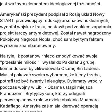
jest ważnym elementem ideologicznej tożsamości.
Amerykański prezydent podpisał z Rosją układ Nowy
START, przewidujący redukcję arsenałów nuklearnych,
wycofał wojska z Iraku, postawił pod znakiem zapytania
projekt tarczy antyrakietowej. Został nawet nagrodzony
Pokojową Nagroda Nobla, choć sam był tym faktem
wyraźnie zaambarasowany.
Na tyle, iż postanowił nieco zmodyfikować swoje
"przesłanie miłości" i wysłał do Pakistanu grupę
komandosów, by zlikwidowała Osamę Bin Ladena.
Musiał pokazać swoim wyborcom, że kiedy trzeba,
potrafi też być twardy i nieugięty. Dylematy wróciły
podczas wojny w Libii - Obama ustąpił miejsca
Francuzom i Brytyjczykom, którzy odegrali
pierwszoplanowe role w dziele obalania Muamara
Kadafiego, Ameryka zaś miała kierować operacją