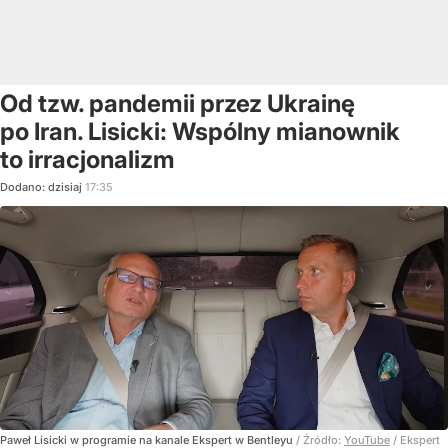
Od tzw. pandemii przez Ukrainę
po Iran. Lisicki: Wspólny mianownik
to irracjonalizm
Dodano:
dzisiaj
17:35
Paweł Lisicki w programie na kanale Ekspert w Bentleyu
/ Źródło:
YouTube
/
Ekspert