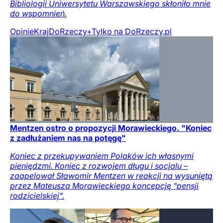
Bibliologii Uniwersytetu Warszawskiego skłoniło mnie
do wspomnień.
Opinie
Kraj
DoRzeczy+
Tylko na DoRzeczy.pl
Mentzen ostro o propozycji Morawieckiego. "Koniec
z zadłużaniem nas na potęgę"
Koniec z przekupywaniem Polaków ich własnymi
pieniędzmi. Koniec z rozwojem długu i socjalu –
zaapelował Sławomir Mentzen w reakcji na wysuniętą
przez Mateusza Morawieckiego koncepcję "pensji
rodzicielskiej".