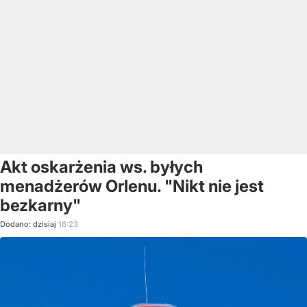
Akt oskarżenia ws. byłych
menadżerów Orlenu. "Nikt nie jest
bezkarny"
Dodano:
dzisiaj
16:23