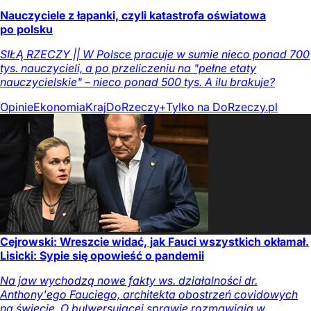
Nauczyciele z łapanki, czyli katastrofa oświatowa
po polsku
SIŁĄ RZECZY || W Polsce pracuje w sumie nieco ponad 700
tys. nauczycieli, a po przeliczeniu na "pełne etaty
nauczycielskie" – nieco ponad 500 tys. A ilu brakuje?
Opinie
Ekonomia
Kraj
DoRzeczy+
Tylko na DoRzeczy.pl
Cejrowski: Wreszcie widać, jak Fauci wszystkich okłamał.
Lisicki: Sypie się opowieść o pandemii
Na jaw wychodzą nowe fakty ws. działalności dr.
Anthony'ego Fauciego, architekta obostrzeń covidowych
na świecie. O bulwersującej sprawie rozmawiają w