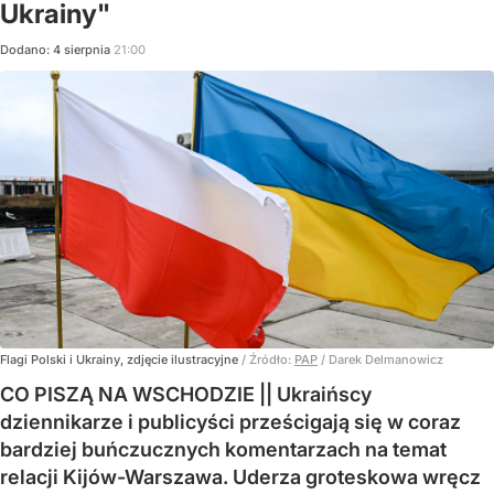
Ukrainy"
Dodano:
4
sierpnia
21:00
Flagi Polski i Ukrainy, zdjęcie ilustracyjne
/ Źródło:
PAP
/
Darek Delmanowicz
CO PISZĄ NA WSCHODZIE || Ukraińscy
dziennikarze i publicyści prześcigają się w coraz
bardziej buńczucznych komentarzach na temat
relacji Kijów-Warszawa. Uderza groteskowa wręcz