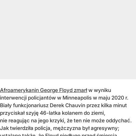
Afroamerykanin George Floyd zmarł
w wyniku
interwencji policjantów w Minneapolis w maju 2020 r.
Biały funkcjonariusz Derek Chauvin przez kilka minut
przyciskał szyję 46-latka kolanem do ziemi,
nie reagując na jego krzyki, że ten nie może oddychać.
Jak twierdziła policja, mężczyzna był agresywny;
ustalano także, że Floyd niedługo przed śmiercią