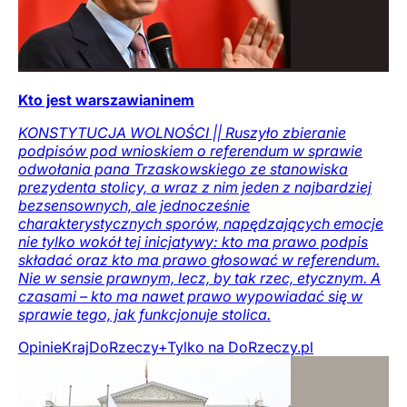
Kto jest warszawianinem
KONSTYTUCJA WOLNOŚCI || Ruszyło zbieranie
podpisów pod wnioskiem o referendum w sprawie
odwołania pana Trzaskowskiego ze stanowiska
prezydenta stolicy, a wraz z nim jeden z najbardziej
bezsensownych, ale jednocześnie
charakterystycznych sporów, napędzających emocje
nie tylko wokół tej inicjatywy: kto ma prawo podpis
składać oraz kto ma prawo głosować w referendum.
Nie w sensie prawnym, lecz, by tak rzec, etycznym. A
czasami – kto ma nawet prawo wypowiadać się w
sprawie tego, jak funkcjonuje stolica.
Opinie
Kraj
DoRzeczy+
Tylko na DoRzeczy.pl