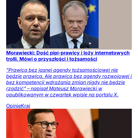
Morawiecki: Dość pipi-prawicy i loży internetowych
trolli. Mówi o przyszłości i tożsamości
"Prawica bez jasnej agendy tożsamościowej nie
będzie prawicą. Ale prawica bez agendy rozwojowej i
bez kompetencji wdrażania zmian nigdy nie będzie
rządzić" – napisał Mateusz Morawiecki w
opublikowanym w czwartek wpisie na portalu X.
Opinie
Kraj