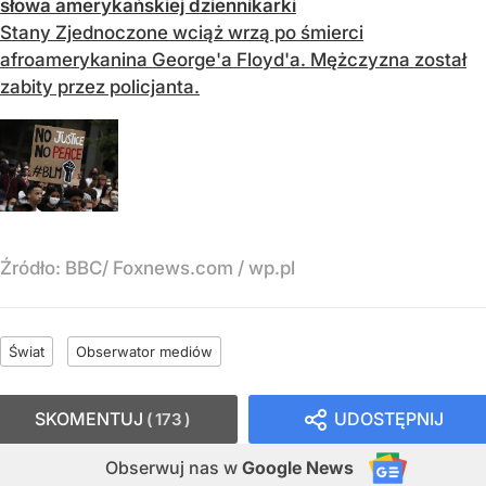
słowa amerykańskiej dziennikarki
Stany Zjednoczone wciąż wrzą po śmierci
afroamerykanina George'a Floyd'a. Mężczyzna został
zabity przez policjanta.
Źródło:
BBC/ Foxnews.com / wp.pl
Świat
Obserwator mediów
SKOMENTUJ
UDOSTĘPNIJ
173
Obserwuj nas
w
Google News