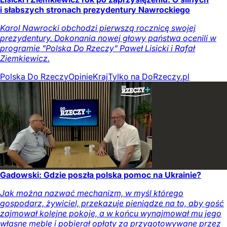
i słabszych stronach prezydentury Nawrockiego
Karol Nawrocki obchodzi pierwszą rocznicę swojej
prezydentury. Dokonania nowej głowy państwa ocenili w
programie "Polska Do Rzeczy" Paweł Lisicki i Rafał
Ziemkiewicz.
Polska Do Rzeczy
Opinie
Kraj
Tylko na DoRzeczy.pl
Gadowski: Gdzie poszła polska pomoc na Ukrainie?
Jak można nazwać mechanizm, w myśl którego
gospodarz, żywiciel, przekazuje pieniądze na to, aby gość
zajmował kolejne pokoje, a w końcu wynajmował mu jego
własne meble i pobierał opłaty za przygotowywane przez