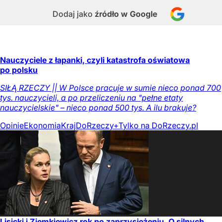
Dodaj jako
źródło w Google
Nauczyciele z łapanki, czyli katastrofa oświatowa
po polsku
SIŁĄ RZECZY || W Polsce pracuje w sumie nieco ponad 700
tys. nauczycieli, a po przeliczeniu na "pełne etaty
nauczycielskie" – nieco ponad 500 tys. A ilu brakuje?
Opinie
Ekonomia
Kraj
DoRzeczy+
Tylko na DoRzeczy.pl
Lisicki i Ziemkiewicz rok po zaprzysiężeniu. O silnych