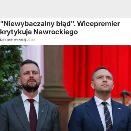
"Niewybaczalny błąd". Wicepremier
krytykuje Nawrockiego
Dodano:
wczoraj
21:55