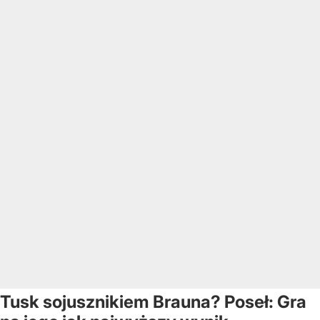
Tusk sojusznikiem Brauna? Poseł: Gra