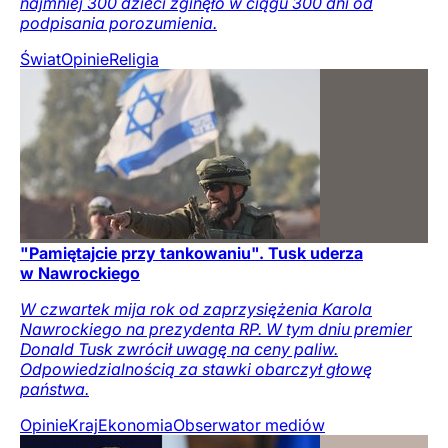
najmniej 300 dzieci zginęło w ciągu 300 dni od
podpisania porozumienia.
Świat
Opinie
Religia
"Pamiętajcie przy tankowaniu". Tusk uderza
w Nawrockiego
W czwartek mija rok od zaprzysiężenia Karola
Nawrockiego na prezydenta RP. W tym dniu premier
Donald Tusk zwrócił uwagę na ceny paliw.
Odpowiedzialnością za stawki obarczył głowę
państwa.
Opinie
Kraj
Ekonomia
Obserwator mediów