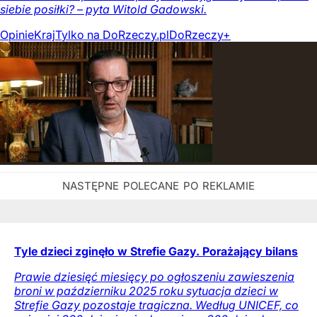
siebie posiłki? – pyta Witold Gadowski.
Opinie
Kraj
Tylko na DoRzeczy.pl
DoRzeczy+
Tyle dzieci zginęło w Strefie Gazy. Porażający bilans
Prawie dziesięć miesięcy po ogłoszeniu zawieszenia
broni w październiku 2025 roku sytuacja dzieci w
Strefie Gazy pozostaje tragiczna. Według UNICEF, co