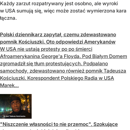
Każdy zarzut rozpatrywany jest osobno, ale wyroki
w USA sumują się, więc może zostać wymierzona kara
łączna.
Polski dziennikarz zapytał, czemu zdewastowano
pomnik Kościuszki. Oto odpowiedzi Amerykanów
W USA nie ustają protesty po po śmierci
Afroamerykanina George'a Floyda. Pod Białym Domem
zgromadził się tłum protestujących. Podpalano
samochody, zdewastowano również pomnik Tadeusza
Kościuszki. Korespondent Polskiego Radia w USA
Marek...
"Niszczenie własności to nie przemoc". Szokujące