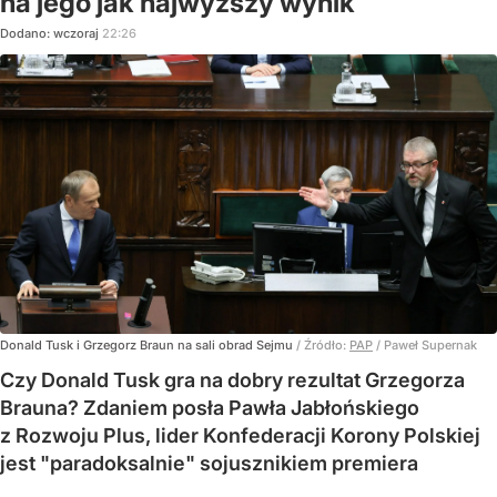
na jego jak najwyższy wynik
Dodano:
wczoraj
22:26
Donald Tusk i Grzegorz Braun na sali obrad Sejmu
/ Źródło:
PAP
/
Paweł Supernak
Czy Donald Tusk gra na dobry rezultat Grzegorza
Brauna? Zdaniem posła Pawła Jabłońskiego
z Rozwoju Plus, lider Konfederacji Korony Polskiej
jest "paradoksalnie" sojusznikiem premiera