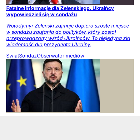
Fatalne informacje dla Zełenskiego. Ukraińcy
wypowiedzieli się w sondażu
Wołodymyr Zełenski zajmuje dopiero szóste miejsce
w sondażu zaufania do polityków, który został
przeprowadzony wśród Ukraińców. To niejedyna zła
wiadomość dla prezydenta Ukrainy.
Świat
Sondaż
Obserwator mediów