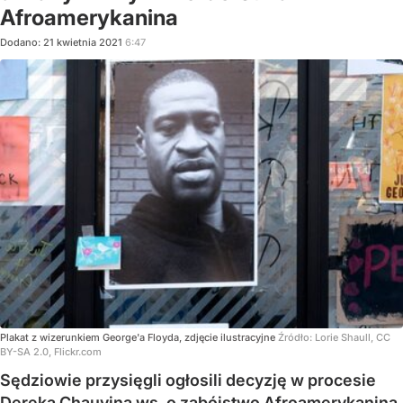
Afroamerykanina
Dodano:
21
kwietnia
2021
6:47
Plakat z wizerunkiem George'a Floyda, zdjęcie ilustracyjne
Źródło:
Lorie Shaull, CC
BY-SA 2.0, Flickr.com
Sędziowie przysięgli ogłosili decyzję w procesie
Dereka Chauvina ws. o zabójstwo Afroamerykanina