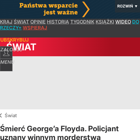
ROZWIŃ
▼
KRAJ
ŚWIAT
OPINIE
HISTORIA
TYGODNIK
KSIĄŻKI
WIDEO
DO
RZECZY+
WSPIERAJ
SUBSKRYBUJ
ŚWIAT
ZALOGUJ
MENU
Świat
Śmierć George’a Floyda. Policjant
uznany winnym morderstwa