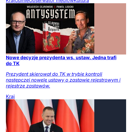
Kraj
Opinie
Obserwator mediów
Kultura
Nowe decyzje prezydenta ws. ustaw. Jedna trafi
do TK
Prezydent skierował do TK w trybie kontroli
następczej nowelę ustawy o zastawie rejestrowym i
rejestrze zastawów.
Kraj