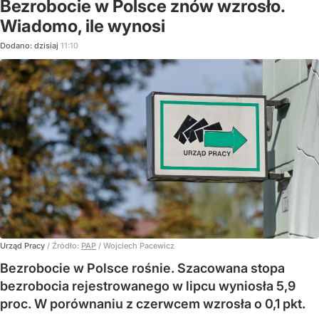
Bezrobocie w Polsce znów wzrosło.
Wiadomo, ile wynosi
Dodano:
dzisiaj
11:10
Urząd Pracy
/ Źródło:
PAP
/
Wojciech Pacewicz
Bezrobocie w Polsce rośnie. Szacowana stopa
bezrobocia rejestrowanego w lipcu wyniosła 5,9
proc. W porównaniu z czerwcem wzrosła o 0,1 pkt.