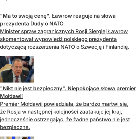
"Ma to swoją cenę". Ławrow reaguje na słowa
prezydenta Dudy o NATO
Minister spraw zagranicznych Rosji Siergiej Ławrow
skomentował wypowiedź polskiego prezydenta
dotyczącą rozszerzenia NATO o Szwecję i Finlandię.
"Nikt nie jest bezpieczny". Niepokojące słowa premier
Mołdawii
Premier Mołdawii powiedziała, że ​​bardzo martwi się,
że Rosja w następnej kolejności zaatakuje jej kraj,
jednocześnie ostrzegając, że żadne państwo nie jest
bezpieczne.