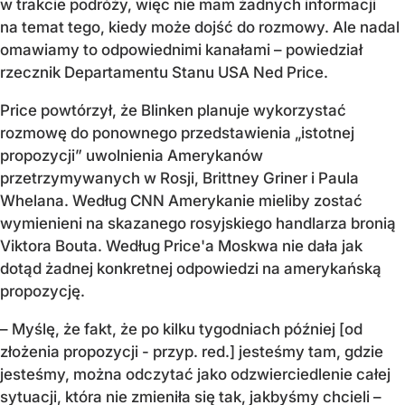
w trakcie podróży, więc nie mam żadnych informacji
na temat tego, kiedy może dojść do rozmowy. Ale nadal
omawiamy to odpowiednimi kanałami – powiedział
rzecznik Departamentu Stanu USA Ned Price.
Price powtórzył, że Blinken planuje wykorzystać
rozmowę do ponownego przedstawienia „istotnej
propozycji” uwolnienia Amerykanów
przetrzymywanych w Rosji, Brittney Griner i Paula
Whelana. Według CNN Amerykanie mieliby zostać
wymienieni na skazanego rosyjskiego handlarza bronią
Viktora Bouta. Według Price'a Moskwa nie dała jak
dotąd żadnej konkretnej odpowiedzi na amerykańską
propozycję.
– Myślę, że fakt, że po kilku tygodniach później [od
złożenia propozycji - przyp. red.] jesteśmy tam, gdzie
jesteśmy, można odczytać jako odzwierciedlenie całej
sytuacji, która nie zmieniła się tak, jakbyśmy chcieli –