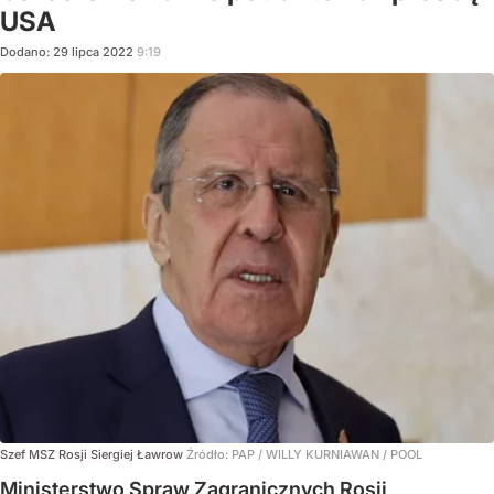
USA
Dodano:
29
lipca
2022
9:19
Szef MSZ Rosji Siergiej Ławrow
Źródło:
PAP
/
WILLY KURNIAWAN / POOL
Ministerstwo Spraw Zagranicznych Rosji