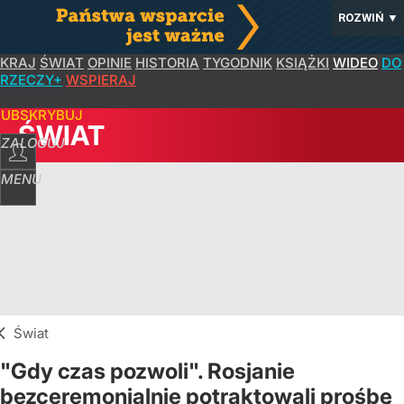
ROZWIŃ
▼
KRAJ
ŚWIAT
OPINIE
HISTORIA
TYGODNIK
KSIĄŻKI
WIDEO
DO
RZECZY+
WSPIERAJ
SUBSKRYBUJ
ŚWIAT
ZALOGUJ
MENU
Świat
"Gdy czas pozwoli". Rosjanie
bezceremonialnie potraktowali prośbę