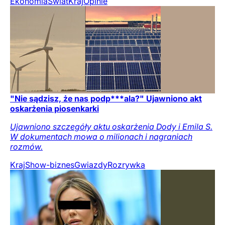
Ekonomia
Świat
Kraj
Opinie
"Nie sądzisz, że nas podp***ala?" Ujawniono akt
oskarżenia piosenkarki
Ujawniono szczegóły aktu oskarżenia Dody i Emila S.
W dokumentach mowa o milionach i nagraniach
rozmów.
Kraj
Show-biznes
Gwiazdy
Rozrywka