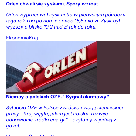
Orlen chwali się zyskami. Spory wzrost
Orlen wypracował zysk netto w pierwszym półroczu
tego roku na poziomie ponad 15,8 mld zł. Zysk był
wyższy o blisko 10,2 mld zł rok do roku.
Ekonomia
Kraj
Niemcy o polskich OZE. "Sygnał alarmowy"
Sytuacja OZE w Polsce zwróciła uwagę niemieckiej
prasy. "Kraj węgla, jakim jest Polska, rozwija
odnawialne źródła energii" – czytamy w jednej z
gazet.