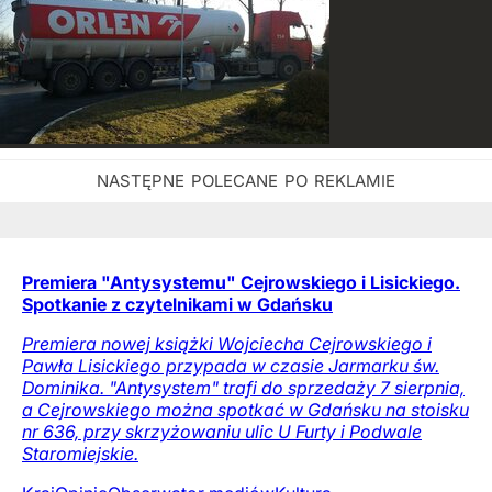
Premiera "Antysystemu" Cejrowskiego i Lisickiego.
Spotkanie z czytelnikami w Gdańsku
Premiera nowej książki Wojciecha Cejrowskiego i
Pawła Lisickiego przypada w czasie Jarmarku św.
Dominika. "Antysystem" trafi do sprzedaży 7 sierpnia,
a Cejrowskiego można spotkać w Gdańsku na stoisku
nr 636, przy skrzyżowaniu ulic U Furty i Podwale
Staromiejskie.