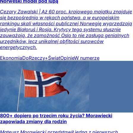
Norweski model pod lupą
Cezary Zawalski | Aż 60 proc. krajowego majątku znajduje
się bezpośrednio w rękach państwa, a w europejskim
rankingu skali własności publicznej Norwegię wyprzedzają
jedynie Białoruś i Rosja. Krytycy tego systemu słusznie
zauważają, że zamożność Oslo to nie zasługa genialnych
urzędników, lecz unikalnej obfitości surowców
energetycznych.
Ekonomia
DoRzeczy+
Świat
Opinie
W numerze
800+ dopiero po trzecim roku życia? Morawiecki
zapowiada zmiany dla rodzin
Mateusz Morawiecki przedstawił jedną z pierwszych