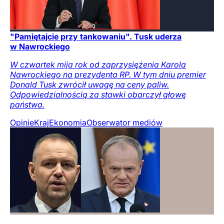
"Pamiętajcie przy tankowaniu". Tusk uderza
w Nawrockiego
W czwartek mija rok od zaprzysiężenia Karola
Nawrockiego na prezydenta RP. W tym dniu premier
Donald Tusk zwrócił uwagę na ceny paliw.
Odpowiedzialnością za stawki obarczył głowę
państwa.
Opinie
Kraj
Ekonomia
Obserwator mediów