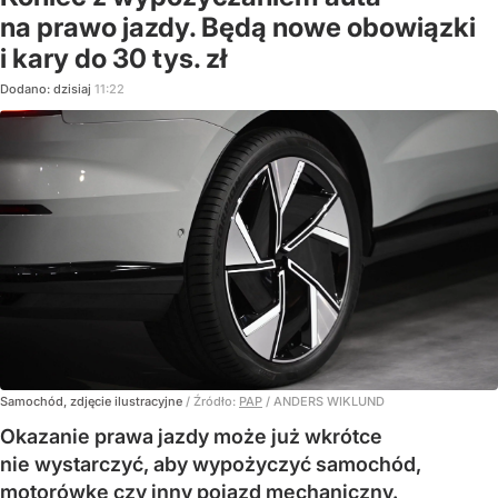
na prawo jazdy. Będą nowe obowiązki
i kary do 30 tys. zł
Dodano:
dzisiaj
11:22
Samochód, zdjęcie ilustracyjne
/ Źródło:
PAP
/
ANDERS WIKLUND
Okazanie prawa jazdy może już wkrótce
nie wystarczyć, aby wypożyczyć samochód,
motorówkę czy inny pojazd mechaniczny.