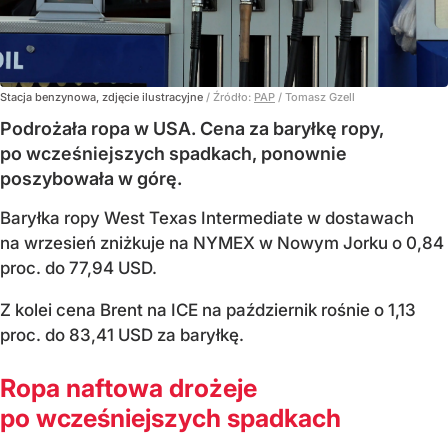
Stacja benzynowa, zdjęcie ilustracyjne
/ Źródło:
PAP
/
Tomasz Gzell
Podrożała ropa w USA. Cena za baryłkę ropy,
po wcześniejszych spadkach, ponownie
poszybowała w górę.
Baryłka ropy West Texas Intermediate w dostawach
na wrzesień zniżkuje na NYMEX w Nowym Jorku o 0,84
proc. do 77,94 USD.
Z kolei cena Brent na ICE na październik rośnie o 1,13
proc. do 83,41 USD za baryłkę.
Ropa naftowa drożeje
po wcześniejszych spadkach