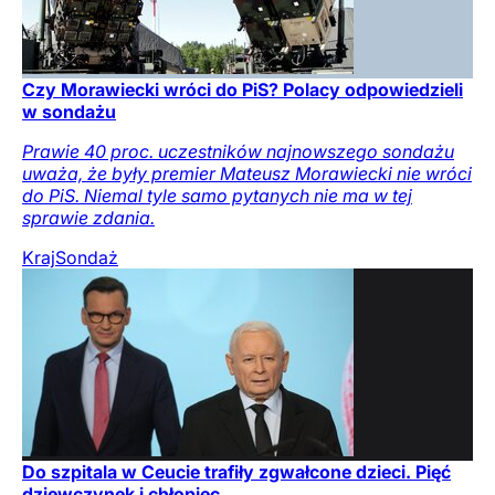
Czy Morawiecki wróci do PiS? Polacy odpowiedzieli
w sondażu
Prawie 40 proc. uczestników najnowszego sondażu
uważa, że były premier Mateusz Morawiecki nie wróci
do PiS. Niemal tyle samo pytanych nie ma w tej
sprawie zdania.
Kraj
Sondaż
Do szpitala w Ceucie trafiły zgwałcone dzieci. Pięć
dziewczynek i chłopiec