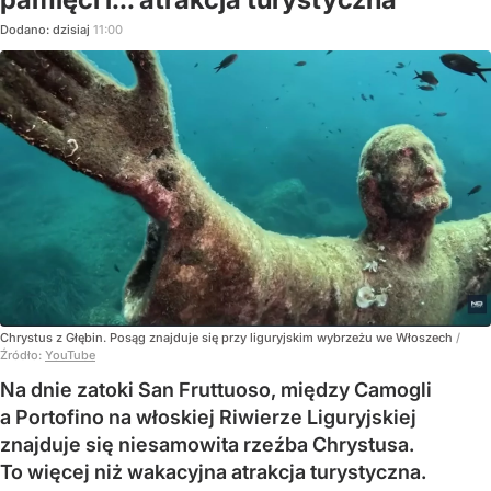
Dodano:
dzisiaj
11:00
Chrystus z Głębin. Posąg znajduje się przy liguryjskim wybrzeżu we Włoszech
/
Źródło:
YouTube
Na dnie zatoki San Fruttuoso, między Camogli
a Portofino na włoskiej Riwierze Liguryjskiej
znajduje się niesamowita rzeźba Chrystusa.
To więcej niż wakacyjna atrakcja turystyczna.