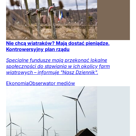
Nie chcą wiatraków? Mają dostać pieniądze.
Kontrowersyjny plan rządu
Specjalne fundusze mają przekonać lokalne
społeczności do stawiania w ich okolicy farm
wiatrowych – informuje "Nasz Dziennik".
Ekonomia
Obserwator mediów