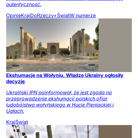
autentyczność.
Opinie
Kraj
DoRzeczy+
Świat
W numerze
Ekshumacje na Wołyniu. Władze Ukrainy ogłosiły
decyzję
Ukraiński IPN poinformował, że jest zgoda na
przeprowadzenie ekshumacji polskich ofiar
ludobójstwa wołyńskiego w Hucie Pieniackiej i
Ugłach.
Kraj
Świat