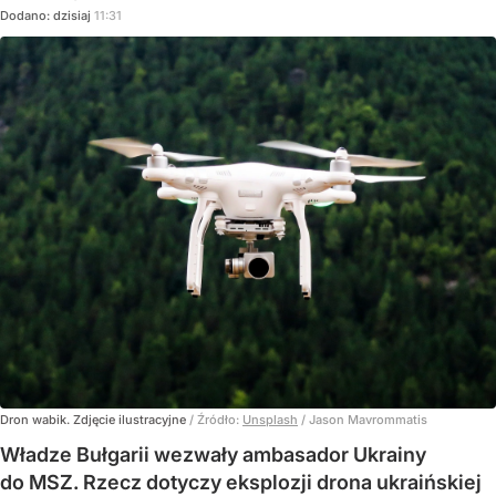
Dodano:
dzisiaj
11:31
Dron wabik. Zdjęcie ilustracyjne
/ Źródło:
Unsplash
/
Jason Mavrommatis
Władze Bułgarii wezwały ambasador Ukrainy
do MSZ. Rzecz dotyczy eksplozji drona ukraińskiej