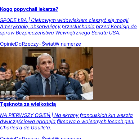
Kogo popychali lekarze?
SPODE ŁBA | Ciekawym widowiskiem cieszyć się mogli
Amerykanie, obserwujący przesłuchania przed Komisją do
spraw Bezpieczeństwa Wewnętrznego Senatu USA.
Opinie
DoRzeczy+
Świat
W numerze
Tęsknota za wielkością
NA PIERWSZY OGIEŃ | Na ekrany francuskich kin weszła
dwuczęściowa epopeja filmowa o wojennych losach gen.
Charles’a de Gaulle’a.
Opinie
DoRzeczy+
Świat
W numerze