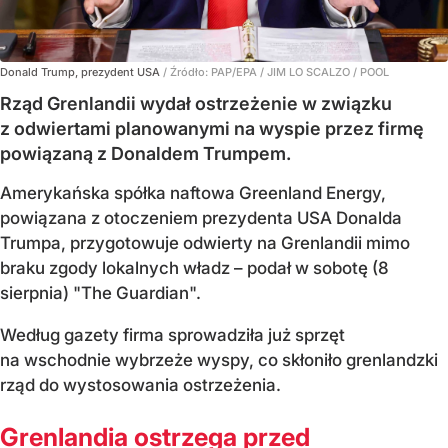
Donald Trump, prezydent USA
/ Źródło:
PAP/EPA
/
JIM LO SCALZO / POOL
Rząd Grenlandii wydał ostrzeżenie w związku
z odwiertami planowanymi na wyspie przez firmę
powiązaną z Donaldem Trumpem.
Amerykańska spółka naftowa Greenland Energy,
powiązana z otoczeniem prezydenta USA Donalda
Trumpa, przygotowuje odwierty na Grenlandii mimo
braku zgody lokalnych władz – podał w sobotę (8
sierpnia) "The Guardian".
Według gazety firma sprowadziła już sprzęt
na wschodnie wybrzeże wyspy, co skłoniło grenlandzki
rząd do wystosowania ostrzeżenia.
Grenlandia ostrzega przed