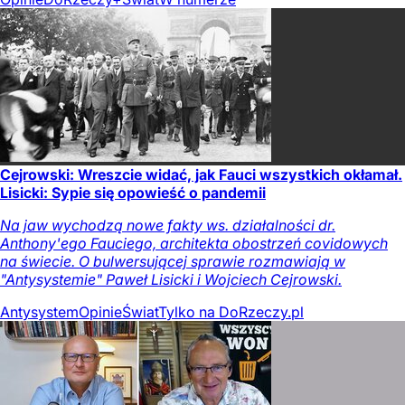
Cejrowski: Wreszcie widać, jak Fauci wszystkich okłamał.
Lisicki: Sypie się opowieść o pandemii
Na jaw wychodzą nowe fakty ws. działalności dr.
Anthony'ego Fauciego, architekta obostrzeń covidowych
na świecie. O bulwersującej sprawie rozmawiają w
"Antysystemie" Paweł Lisicki i Wojciech Cejrowski.
Antysystem
Opinie
Świat
Tylko na DoRzeczy.pl