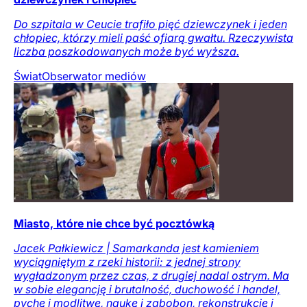
Do szpitala w Ceucie trafiło pięć dziewczynek i jeden
chłopiec, którzy mieli paść ofiarą gwałtu. Rzeczywista
liczba poszkodowanych może być wyższa.
Świat
Obserwator mediów
Miasto, które nie chce być pocztówką
Jacek Pałkiewicz | Samarkanda jest kamieniem
wyciągniętym z rzeki historii: z jednej strony
wygładzonym przez czas, z drugiej nadal ostrym. Ma
w sobie elegancję i brutalność, duchowość i handel,
pychę i modlitwę, naukę i zabobon, rekonstrukcję i