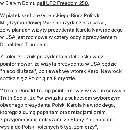
w Białym Domu
gali UFC Freedom 250.
W piątek szef prezydenckiego Biura Polityki
Międzynarodowej Marcin Przydacz przekazał,
że w planach wizyty prezydenta Karola Nawrockiego
w USA jest rozmowa w cztery oczy z prezydentem
Donaldem Trumpem.
Z kolei rzecznik prezydenta Rafał Leśkiewicz
poinformował, że wizyta prezydenta w USA będzie
"nieco dłuższa", ponieważ we wtorek Karol Nawrocki
spotka się z Polonią na Florydzie.
21 maja Donald Trump poinformował w swoim serwisie
Truth Social, że "w związku z sukcesem wyborczym
obecnego prezydenta Polski Karola Nawrockiego,
którego z dumą poparłem oraz relacjami z nim,
z przyjemnością ogłaszam, że
Stany Zjednoczone
wyślą do Polski kolejnych 5 tys. żołnierzy".