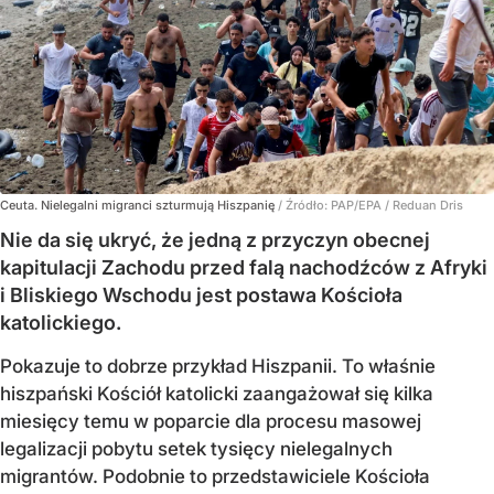
Ceuta. Nielegalni migranci szturmują Hiszpanię
/ Źródło:
PAP/EPA
/
Reduan Dris
Nie da się ukryć, że jedną z przyczyn obecnej
kapitulacji Zachodu przed falą nachodźców z Afryki
i Bliskiego Wschodu jest postawa Kościoła
katolickiego.
Pokazuje to dobrze przykład Hiszpanii. To właśnie
hiszpański Kościół katolicki zaangażował się kilka
miesięcy temu w poparcie dla procesu masowej
legalizacji pobytu setek tysięcy nielegalnych
migrantów. Podobnie to przedstawiciele Kościoła