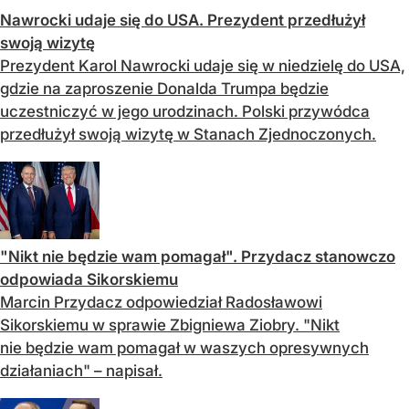
Nawrocki udaje się do USA. Prezydent przedłużył
swoją wizytę
Prezydent Karol Nawrocki udaje się w niedzielę do USA,
gdzie na zaproszenie Donalda Trumpa będzie
uczestniczyć w jego urodzinach. Polski przywódca
przedłużył swoją wizytę w Stanach Zjednoczonych.
"Nikt nie będzie wam pomagał". Przydacz stanowczo
odpowiada Sikorskiemu
Marcin Przydacz odpowiedział Radosławowi
Sikorskiemu w sprawie Zbigniewa Ziobry. "Nikt
nie będzie wam pomagał w waszych opresywnych
działaniach" – napisał.