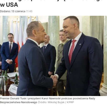
w USA
Dodano:
13
czerwca
11:46
Premier Donald Tusk i prezydent Karol Nawrocki podczas posiedzenia Rady
Bezpieczeństwa Narodowego
Źródło:
Mikołaj Bujak / KPRP