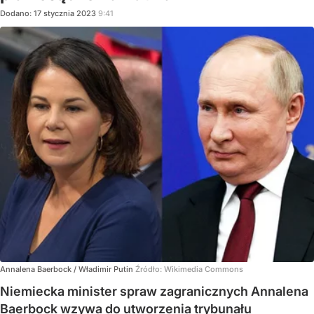
Dodano:
17
stycznia
2023
9:41
Annalena Baerbock / Władimir Putin
Źródło:
Wikimedia Commons
Niemiecka minister spraw zagranicznych Annalena
Baerbock wzywa do utworzenia trybunału