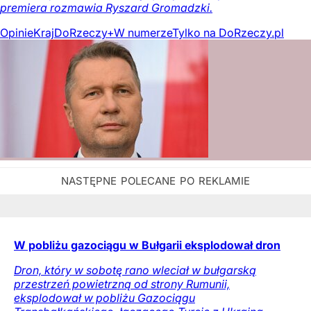
premiera rozmawia Ryszard Gromadzki.
Opinie
Kraj
DoRzeczy+
W numerze
Tylko na DoRzeczy.pl
W pobliżu gazociągu w Bułgarii eksplodował dron
Dron, który w sobotę rano wleciał w bułgarską
przestrzeń powietrzną od strony Rumunii,
eksplodował w pobliżu Gazociągu