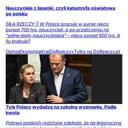
Nauczyciele z łapanki, czyli katastrofa oświatowa
po polsku
SIŁĄ RZECZY || W Polsce pracuje w sumie nieco
ponad 700 tys. nauczycieli, a po przeliczeniu na
"pełne etaty nauczycielskie" – nieco ponad 500 tys. A
ilu brakuje?
Opinie
Ekonomia
Kraj
DoRzeczy+
Tylko na DoRzeczy.pl
Tyle Polacy wydadzą na szkolną wyprawkę. Padła
kwota
Połowa polskich rodziców zakłada, że na tegoroczną