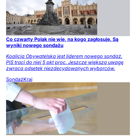
Co czwarty Polak nie wie, na kogo zagłosuje. Są
wyniki nowego sondażu
Koalicja Obywatelska jest liderem nowego sondaż.
PiS traci do niej 5 pkt proc. Jeszcze większą uwagę
zwraca odsetek niezdecydowanych wyborców.
Sondaż
Kraj