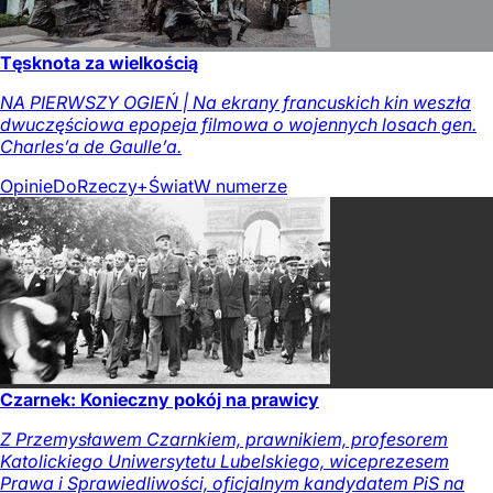
Tęsknota za wielkością
NA PIERWSZY OGIEŃ | Na ekrany francuskich kin weszła
dwuczęściowa epopeja filmowa o wojennych losach gen.
Charles’a de Gaulle’a.
Opinie
DoRzeczy+
Świat
W numerze
Czarnek: Konieczny pokój na prawicy
Z Przemysławem Czarnkiem, prawnikiem, profesorem
Katolickiego Uniwersytetu Lubelskiego, wiceprezesem
Prawa i Sprawiedliwości, oficjalnym kandydatem PiS na