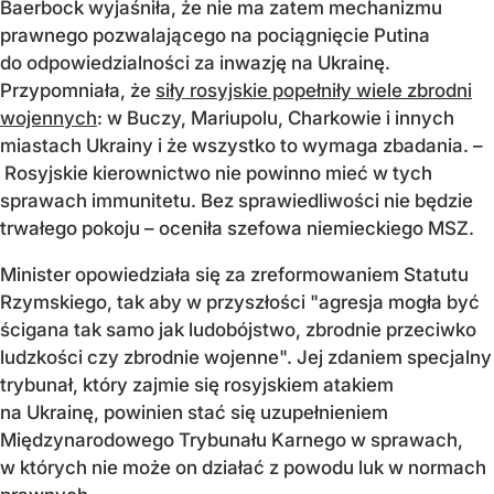
Baerbock wyjaśniła, że nie ma zatem mechanizmu
prawnego pozwalającego na pociągnięcie Putina
do odpowiedzialności za inwazję na Ukrainę.
Przypomniała, że
siły rosyjskie popełniły wiele zbrodni
wojennych
: w Buczy, Mariupolu, Charkowie i innych
miastach Ukrainy i że wszystko to wymaga zbadania. –
Rosyjskie kierownictwo nie powinno mieć w tych
sprawach immunitetu. Bez sprawiedliwości nie będzie
trwałego pokoju – oceniła szefowa niemieckiego MSZ.
Minister opowiedziała się za zreformowaniem Statutu
Rzymskiego, tak aby w przyszłości "agresja mogła być
ścigana tak samo jak ludobójstwo, zbrodnie przeciwko
ludzkości czy zbrodnie wojenne". Jej zdaniem specjalny
trybunał, który zajmie się rosyjskiem atakiem
na Ukrainę, powinien stać się uzupełnieniem
Międzynarodowego Trybunału Karnego w sprawach,
w których nie może on działać z powodu luk w normach