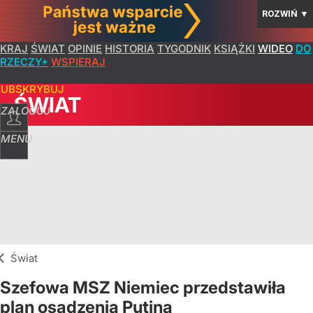
ROZWIŃ
▼
KRAJ
ŚWIAT
OPINIE
HISTORIA
TYGODNIK
KSIĄŻKI
WIDEO
DO
RZECZY+
WSPIERAJ
SUBSKRYBUJ
ŚWIAT
ZALOGUJ
MENU
Świat
Szefowa MSZ Niemiec przedstawiła
plan osądzenia Putina