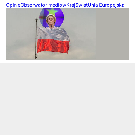
Opinie
Obserwator mediów
Kraj
Świat
Unia Europejska