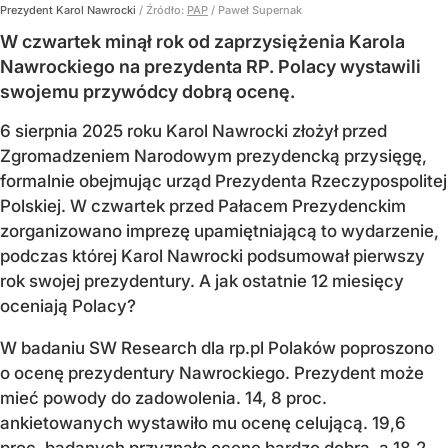
Prezydent Karol Nawrocki
/ Źródło:
PAP
/
Paweł Supernak
W czwartek minął rok od zaprzysiężenia Karola
Nawrockiego na prezydenta RP. Polacy wystawili
swojemu przywódcy dobrą ocenę.
6 sierpnia 2025 roku Karol Nawrocki złożył przed
Zgromadzeniem Narodowym prezydencką przysięgę,
formalnie obejmując urząd Prezydenta Rzeczypospolitej
Polskiej. W czwartek przed Pałacem Prezydenckim
zorganizowano imprezę upamiętniającą to wydarzenie,
podczas której Karol Nawrocki podsumował pierwszy
rok swojej prezydentury. A jak ostatnie 12 miesięcy
oceniają Polacy?
W badaniu SW Research dla rp.pl Polaków poproszono
o ocenę prezydentury Nawrockiego. Prezydent może
mieć powody do zadowolenia. 14, 8 proc.
ankietowanych wystawiło mu ocenę celującą. 19,6
proc. badanych przyznało ocenę bardzo dobrą, a 18,2