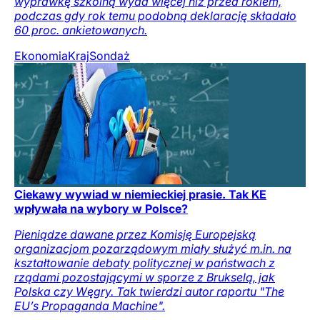
wyprawkę szkolną wyda więcej niż przed rokiem,
podczas gdy rok temu podobną deklarację składało
60 proc. ankietowanych.
Ekonomia
Kraj
Sondaż
Ciekawy wywiad w niemieckiej prasie. Tak KE
wpływała na wybory w Polsce?
Pieniądze dawane przez Komisję Europejską
organizacjom pozarządowym miały służyć m.in. na
kształtowanie debaty politycznej w państwach z
rządami pozostającymi w sporze z Brukselą, jak
Polska czy Węgry. Tak twierdzi autor raportu "The
EU’s Propaganda Machine".