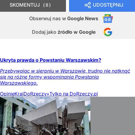
SKOMENTUJ
UDOSTĘPNIJ
8
Obserwuj nas
w
Google News
Dodaj jako
źródło w Google
Ukryta prawda o Powstaniu Warszawskim?
Przebywając w sierpniu w Warszawie, trudno nie natknąć
się na różne formy wspominania Powstania
Warszawskiego.
Opinie
Kraj
DoRzeczy+
Tylko na DoRzeczy.pl