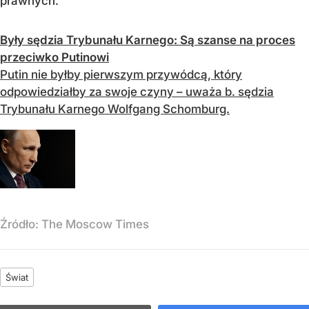
prawnych.
Były sędzia Trybunału Karnego: Są szanse na proces
przeciwko Putinowi
Putin nie byłby pierwszym przywódcą, który
odpowiedziałby za swoje czyny – uważa b. sędzia
Trybunału Karnego Wolfgang Schomburg.
Źródło:
The Moscow Times
Świat