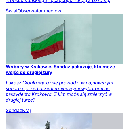
Transbałkańskiego, łączącego Turcję z Ukrainą.
Świat
Obserwator mediów
Wybory w Krakowie. Sondaż pokazuje, kto może
wejść do drugiej tury
Łukasz Gibała wyraźnie prowadzi w najnowszym
sondażu przed przedterminowymi wyborami na
prezydenta Krakowa. Z kim może się zmierzyć w
drugiej turze?
Sondaż
Kraj