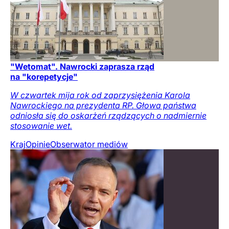
"Wetomat". Nawrocki zaprasza rząd
na "korepetycje"
W czwartek mija rok od zaprzysiężenia Karola
Nawrockiego na prezydenta RP. Głowa państwa
odniosła się do oskarżeń rządzących o nadmiernie
stosowanie wet.
Kraj
Opinie
Obserwator mediów