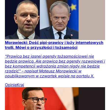
Morawiecki: Dość pipi-prawicy i loży internetowych
trolli. Mówi o przyszłości i tożsamości
"Prawica bez jasnej agendy tożsamościowej nie
będzie prawicą. Ale prawica bez agendy rozwojowej i
bez kompetencji wdrażania zmian nigdy nie będzie
rządzić" – napisał Mateusz Morawiecki w
opublikowanym w czwartek wpisie na portalu X.
Opinie
Kraj