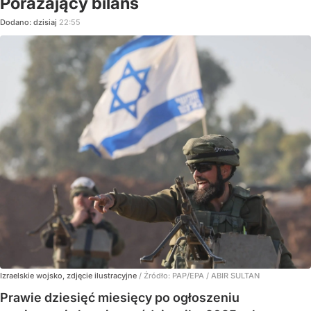
Porażający bilans
Dodano:
dzisiaj
22:55
Izraelskie wojsko, zdjęcie ilustracyjne
/ Źródło:
PAP/EPA
/
ABIR SULTAN
Prawie dziesięć miesięcy po ogłoszeniu