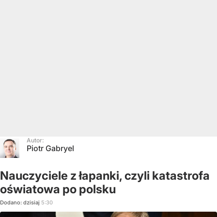
Autor:
Piotr Gabryel
Nauczyciele z łapanki, czyli katastrofa
oświatowa po polsku
Dodano:
dzisiaj
5:30