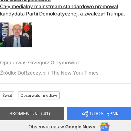
Cały medialny mainstream standardowo promował
kandydata Partii Demokratycznej, a zwalczał Trumpa.
Opracował:
Grzegorz Grzymowicz
Źródło:
DoRzeczy.pl
/
The New York Times
Świat
Obserwator mediów
SKOMENTUJ
UDOSTĘPNIJ
41
Obserwuj nas
w
Google News