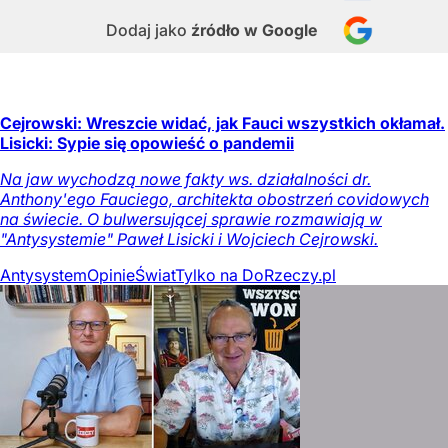
Dodaj jako
źródło w Google
Cejrowski: Wreszcie widać, jak Fauci wszystkich okłamał.
Lisicki: Sypie się opowieść o pandemii
Na jaw wychodzą nowe fakty ws. działalności dr.
Anthony'ego Fauciego, architekta obostrzeń covidowych
na świecie. O bulwersującej sprawie rozmawiają w
"Antysystemie" Paweł Lisicki i Wojciech Cejrowski.
Antysystem
Opinie
Świat
Tylko na DoRzeczy.pl