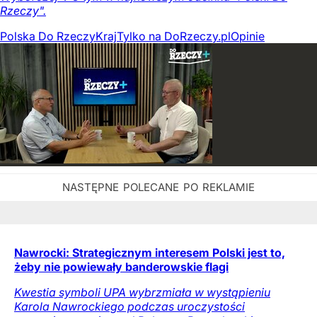
Rzeczy".
Polska Do Rzeczy
Kraj
Tylko na DoRzeczy.pl
Opinie
Nawrocki: Strategicznym interesem Polski jest to,
żeby nie powiewały banderowskie flagi
Kwestia symboli UPA wybrzmiała w wystąpieniu
Karola Nawrockiego podczas uroczystości