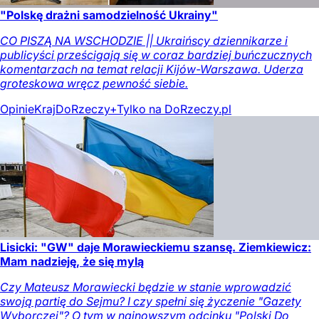
"Polskę drażni samodzielność Ukrainy"
CO PISZĄ NA WSCHODZIE || Ukraińscy dziennikarze i
publicyści prześcigają się w coraz bardziej buńczucznych
komentarzach na temat relacji Kijów-Warszawa. Uderza
groteskowa wręcz pewność siebie.
Opinie
Kraj
DoRzeczy+
Tylko na DoRzeczy.pl
Lisicki: "GW" daje Morawieckiemu szansę. Ziemkiewicz:
Mam nadzieję, że się mylą
Czy Mateusz Morawiecki będzie w stanie wprowadzić
swoją partię do Sejmu? I czy spełni się życzenie "Gazety
Wyborczej"? O tym w najnowszym odcinku "Polski Do