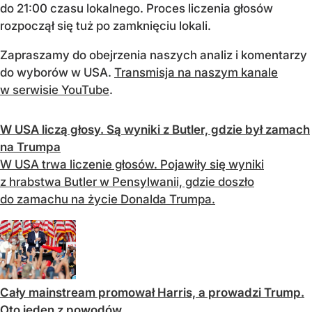
do 21:00 czasu lokalnego. Proces liczenia głosów
rozpoczął się tuż po zamknięciu lokali.
Zapraszamy do obejrzenia naszych analiz i komentarzy
do wyborów w USA.
Transmisja na naszym kanale
w serwisie YouTube
.
W USA liczą głosy. Są wyniki z Butler, gdzie był zamach
na Trumpa
W USA trwa liczenie głosów. Pojawiły się wyniki
z hrabstwa Butler w Pensylwanii, gdzie doszło
do zamachu na życie Donalda Trumpa.
Cały mainstream promował Harris, a prowadzi Trump.
Oto jeden z powodów