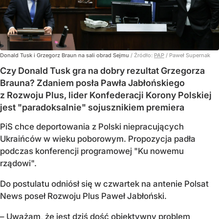
Donald Tusk i Grzegorz Braun na sali obrad Sejmu
/ Źródło:
PAP
/
Paweł Supernak
Czy Donald Tusk gra na dobry rezultat Grzegorza
Brauna? Zdaniem posła Pawła Jabłońskiego
z Rozwoju Plus, lider Konfederacji Korony Polskiej
jest "paradoksalnie" sojusznikiem premiera
PiS chce deportowania z Polski niepracujących
Ukraińców w wieku poborowym. Propozycja padła
podczas konferencji programowej "Ku nowemu
rządowi".
Do postulatu odniósł się w czwartek na antenie Polsat
News poseł Rozwoju Plus Paweł Jabłoński.
– Uważam, że jest dziś dość obiektywny problem