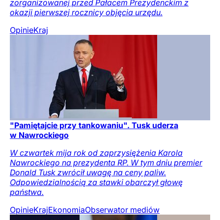
zorganizowanej przed Pałacem Prezydenckim z
okazji pierwszej rocznicy objęcia urzędu.
Opinie
Kraj
"Pamiętajcie przy tankowaniu". Tusk uderza
w Nawrockiego
W czwartek mija rok od zaprzysiężenia Karola
Nawrockiego na prezydenta RP. W tym dniu premier
Donald Tusk zwrócił uwagę na ceny paliw.
Odpowiedzialnością za stawki obarczył głowę
państwa.
Opinie
Kraj
Ekonomia
Obserwator mediów