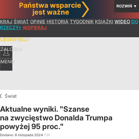
ROZWIŃ
▼
KRAJ
ŚWIAT
OPINIE
HISTORIA
TYGODNIK
KSIĄŻKI
WIDEO
DO
RZECZY+
WSPIERAJ
SUBSKRYBUJ
ZALOGUJ
MENU
Świat
Aktualne wyniki. "Szanse
na zwycięstwo Donalda Trumpa
powyżej 95 proc."
Dodano:
6
listopada
2024
7:31