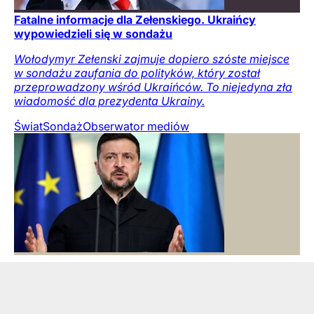
Fatalne informacje dla Zełenskiego. Ukraińcy
wypowiedzieli się w sondażu
Wołodymyr Zełenski zajmuje dopiero szóste miejsce
w sondażu zaufania do polityków, który został
przeprowadzony wśród Ukraińców. To niejedyna zła
wiadomość dla prezydenta Ukrainy.
Świat
Sondaż
Obserwator mediów