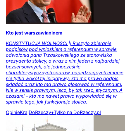
Kto jest warszawianinem
KONSTYTUCJA WOLNOŚCI || Ruszyło zbieranie
podpisów pod wnioskiem o referendum w sprawie
odwołania pana Trzaskowskiego ze stanowiska
prezydenta stolicy, a wraz z nim jeden z najbardziej
bezsensownych, ale jednocześnie
charakterystycznych sporów, napędzających emocje
nie tylko wokół tej inicjatywy: kto ma prawo podpis
składać oraz kto ma prawo głosować w referendum.
Nie w sensie prawnym, lecz, by tak rzec, etycznym. A
czasami – kto ma nawet prawo wypowiadać się w
sprawie tego, jak funkcjonuje stolica.
Opinie
Kraj
DoRzeczy+
Tylko na DoRzeczy.pl