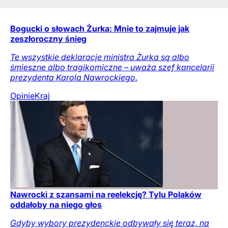
Bogucki o słowach Żurka: Mnie to zajmuje jak
zeszłoroczny śnieg
Te wszystkie deklaracje ministra Żurka są albo
śmieszne albo tragikomiczne – uważa szef kancelarii
prezydenta Karola Nawrockiego.
Opinie
Kraj
Nawrocki z szansami na reelekcję? Tylu Polaków
oddałoby na niego głos
Gdyby wybory prezydenckie odbywały się teraz, na