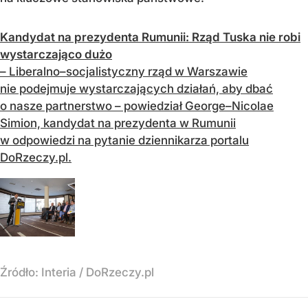
Kandydat na prezydenta Rumunii: Rząd Tuska nie robi
wystarczająco dużo
– Liberalno–socjalistyczny rząd w Warszawie
nie podejmuje wystarczających działań, aby dbać
o nasze partnerstwo – powiedział George–Nicolae
Simion, kandydat na prezydenta w Rumunii
w odpowiedzi na pytanie dziennikarza portalu
DoRzeczy.pl.
Źródło:
Interia / DoRzeczy.pl