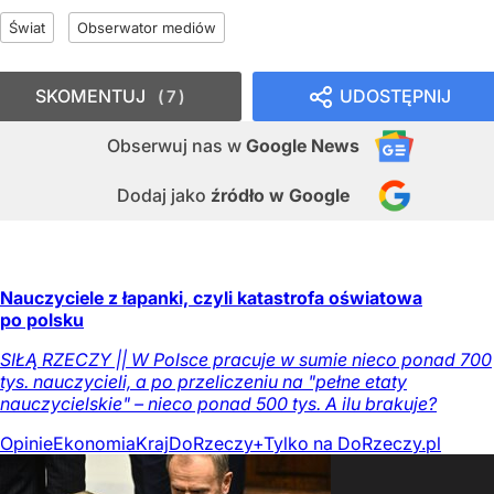
Świat
Obserwator mediów
SKOMENTUJ
UDOSTĘPNIJ
7
Obserwuj nas
w
Google News
Dodaj jako
źródło w Google
Nauczyciele z łapanki, czyli katastrofa oświatowa
po polsku
SIŁĄ RZECZY || W Polsce pracuje w sumie nieco ponad 700
tys. nauczycieli, a po przeliczeniu na "pełne etaty
nauczycielskie" – nieco ponad 500 tys. A ilu brakuje?
Opinie
Ekonomia
Kraj
DoRzeczy+
Tylko na DoRzeczy.pl