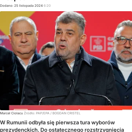
Dodano:
25
listopada
2024
6:20
Marcel Ciolacu
Źródło:
PAP/EPA
/
BOGDAN CRISTEL
W Rumunii odbyła się pierwsza tura wyborów
prezydenckich. Do ostatecznego rozstrzygnięcia