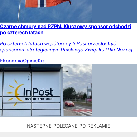
Czarne chmury nad PZPN. Kluczowy sponsor odchodzi
po czterech latach
Po czterech latach współpracy InPost przestał być
sponsorem strategicznym Polskiego Związku Piłki Nożnej.
Ekonomia
Opinie
Kraj