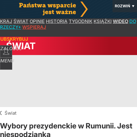
ROZWIŃ
▼
KRAJ
ŚWIAT
OPINIE
HISTORIA
TYGODNIK
KSIĄŻKI
WIDEO
DO
RZECZY+
WSPIERAJ
SUBSKRYBUJ
ŚWIAT
ZALOGUJ
MENU
Świat
Wybory prezydenckie w Rumunii. Jest
niespodzianka