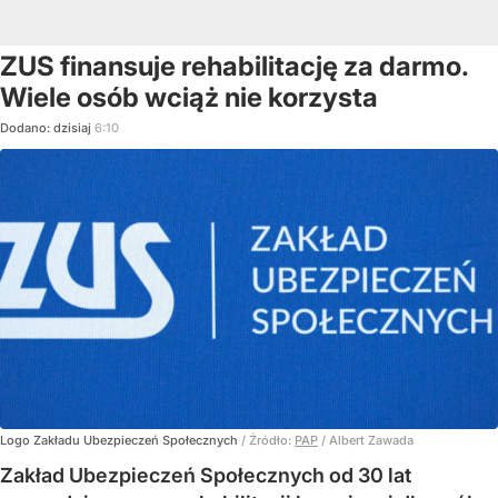
ZUS finansuje rehabilitację za darmo.
Wiele osób wciąż nie korzysta
Dodano:
dzisiaj
6:10
Logo Zakładu Ubezpieczeń Społecznych
/ Źródło:
PAP
/
Albert Zawada
Zakład Ubezpieczeń Społecznych od 30 lat