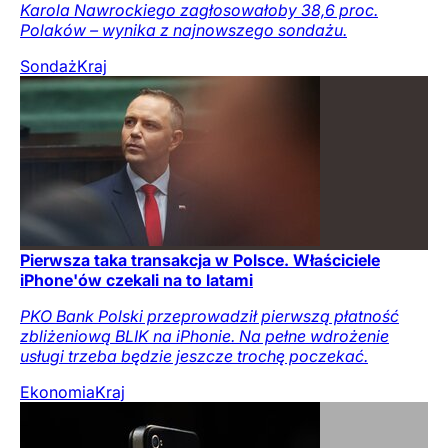
Karola Nawrockiego zagłosowałoby 38,6 proc.
Polaków – wynika z najnowszego sondażu.
Sondaż
Kraj
Pierwsza taka transakcja w Polsce. Właściciele
iPhone'ów czekali na to latami
PKO Bank Polski przeprowadził pierwszą płatność
zbliżeniową BLIK na iPhonie. Na pełne wdrożenie
usługi trzeba będzie jeszcze trochę poczekać.
Ekonomia
Kraj