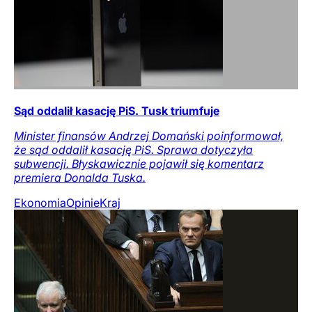
Sąd oddalił kasację PiS. Tusk triumfuje
Minister finansów Andrzej Domański poinformował,
że sąd oddalił kasację PiS. Sprawa dotyczyła
subwencji. Błyskawicznie pojawił się komentarz
premiera Donalda Tuska.
Ekonomia
Opinie
Kraj