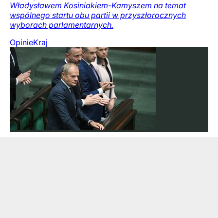
Władysławem Kosiniakiem-Kamyszem na temat
wspólnego startu obu partii w przyszłorocznych
wyborach parlamentarnych.
Opinie
Kraj