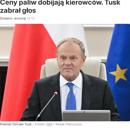
Ceny paliw dobijają kierowców. Tusk
zabrał głos
Dodano:
wczoraj
12:15
Premier Donald Tusk
/ Źródło:
PAP
/
Radek Pietruszka