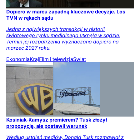
Dopiero w marcu zapadną kluczowe decyzje. Los
TVN w rękach sądu
Jedna z największych transakcji w historii
światowego rynku medialnego utknęła w sądzie.
Termin jej rozpatrzenia wyznaczono dopiero na
marzec 2027 roku.
Ekonomia
Kraj
Film i telewizja
Świat
Kosiniak-Kamysz premierem? Tusk złożył
propozycję, ale postawił warunek
Według ustaleń mediów, Donald Tusk rozmawiał z