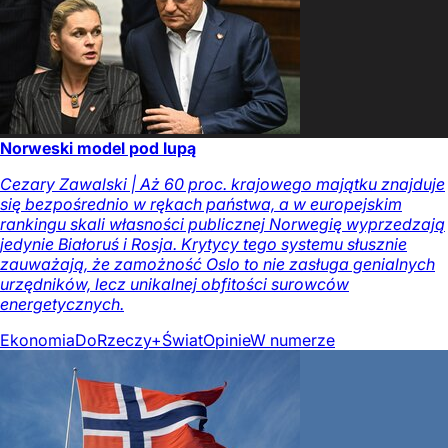
Norweski model pod lupą
Cezary Zawalski | Aż 60 proc. krajowego majątku znajduje
się bezpośrednio w rękach państwa, a w europejskim
rankingu skali własności publicznej Norwegię wyprzedzają
jedynie Białoruś i Rosja. Krytycy tego systemu słusznie
zauważają, że zamożność Oslo to nie zasługa genialnych
urzędników, lecz unikalnej obfitości surowców
energetycznych.
Ekonomia
DoRzeczy+
Świat
Opinie
W numerze