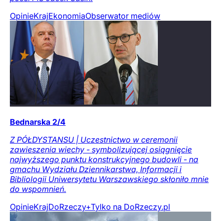
Opinie
Kraj
Ekonomia
Obserwator mediów
Bednarska 2/4
Z PÓŁDYSTANSU | Uczestnictwo w ceremonii
zawieszenia wiechy - symbolizującej osiągnięcie
najwyższego punktu konstrukcyjnego budowli - na
gmachu Wydziału Dziennikarstwa, Informacji i
Bibliologii Uniwersytetu Warszawskiego skłoniło mnie
do wspomnień.
Opinie
Kraj
DoRzeczy+
Tylko na DoRzeczy.pl