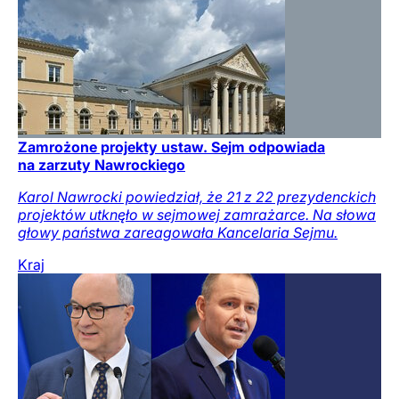
Zamrożone projekty ustaw. Sejm odpowiada
na zarzuty Nawrockiego
Karol Nawrocki powiedział, że 21 z 22 prezydenckich
projektów utknęło w sejmowej zamrażarce. Na słowa
głowy państwa zareagowała Kancelaria Sejmu.
Kraj