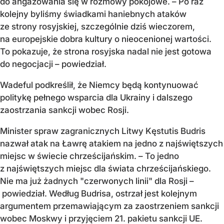
do angażowania się w rozmowy pokojowe. – Po raz
kolejny byliśmy świadkami haniebnych ataków
ze strony rosyjskiej, szczególnie dziś wieczorem,
na europejskie dobra kultury o nieocenionej wartości.
To pokazuje, że strona rosyjska nadal nie jest gotowa
do negocjacji – powiedział.
Wadeful podkreślił, że Niemcy będą kontynuować
politykę pełnego wsparcia dla Ukrainy i dalszego
zaostrzania sankcji wobec Rosji.
Minister spraw zagranicznych Litwy Kęstutis Budris
nazwał atak na Ławrę atakiem na jedno z najświętszych
miejsc w świecie chrześcijańskim. – To jedno
z najświętszych miejsc dla świata chrześcijańskiego.
Nie ma już żadnych "czerwonych linii" dla Rosji –
powiedział. Według Budrisa, ostrzał jest kolejnym
argumentem przemawiającym za zaostrzeniem sankcji
wobec Moskwy i przyjęciem 21. pakietu sankcji UE.