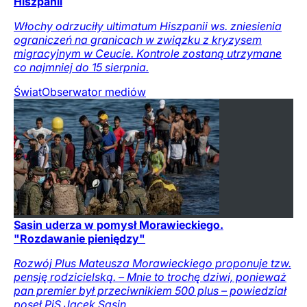
Hiszpanii
Włochy odrzuciły ultimatum Hiszpanii ws. zniesienia
ograniczeń na granicach w związku z kryzysem
migracyjnym w Ceucie. Kontrole zostaną utrzymane
co najmniej do 15 sierpnia.
Świat
Obserwator mediów
Sasin uderza w pomysł Morawieckiego.
"Rozdawanie pieniędzy"
Rozwój Plus Mateusza Morawieckiego proponuje tzw.
pensję rodzicielską. – Mnie to trochę dziwi, ponieważ
pan premier był przeciwnikiem 500 plus – powiedział
poseł PiS Jacek Sasin.