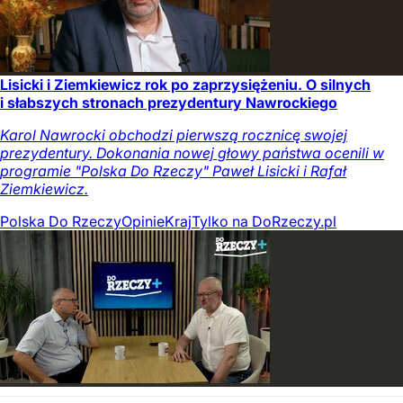
Lisicki i Ziemkiewicz rok po zaprzysiężeniu. O silnych
i słabszych stronach prezydentury Nawrockiego
Karol Nawrocki obchodzi pierwszą rocznicę swojej
prezydentury. Dokonania nowej głowy państwa ocenili w
programie "Polska Do Rzeczy" Paweł Lisicki i Rafał
Ziemkiewicz.
Polska Do Rzeczy
Opinie
Kraj
Tylko na DoRzeczy.pl