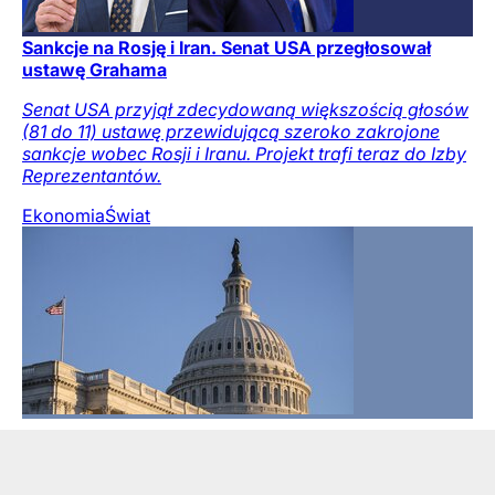
Sankcje na Rosję i Iran. Senat USA przegłosował
ustawę Grahama
Senat USA przyjął zdecydowaną większością głosów
(81 do 11) ustawę przewidującą szeroko zakrojone
sankcje wobec Rosji i Iranu. Projekt trafi teraz do Izby
Reprezentantów.
Ekonomia
Świat