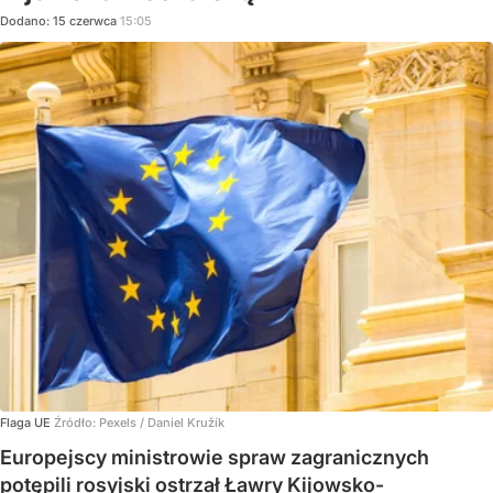
Dodano:
15
czerwca
15:05
Flaga UE
Źródło:
Pexels
/
Daniel Kružík
Europejscy ministrowie spraw zagranicznych
potępili rosyjski ostrzał Ławry Kijowsko-