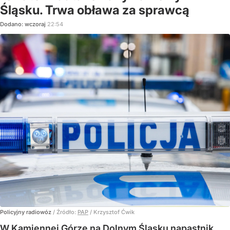
Śląsku. Trwa obława za sprawcą
Dodano:
wczoraj
22:54
Policyjny radiowóz
/ Źródło:
PAP
/
Krzysztof Ćwik
W Kamiennej Górze na Dolnym Śląsku napastnik