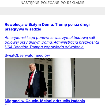
Rewolucja w Białym Domu. Trump po raz drugi
przegrywa w sądzie
Amerykański sąd ponownie wstrzymał budowę sali
balowej przy Białym Domu. Administracja prezydenta
USA Donalda Trumpa zapowiada odwołanie.
Świat
Obserwator mediów
Migranci w Ceucie. Meloni odrzuciła żądania