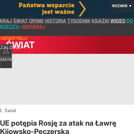
ROZWIŃ
▼
KRAJ
ŚWIAT
OPINIE
HISTORIA
TYGODNIK
KSIĄŻKI
WIDEO
DO
RZECZY+
WSPIERAJ
SUBSKRYBUJ
ŚWIAT
ZALOGUJ
MENU
Świat
UE potępia Rosję za atak na Ławrę
Kijowsko-Peczerską