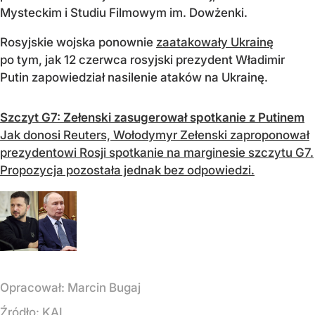
Mysteckim i Studiu Filmowym im. Dowżenki.
Rosyjskie wojska ponownie
zaatakowały Ukrainę
po tym, jak 12 czerwca rosyjski prezydent Władimir
Putin zapowiedział nasilenie ataków na Ukrainę.
Szczyt G7: Zełenski zasugerował spotkanie z Putinem
Jak donosi Reuters, Wołodymyr Zełenski zaproponował
prezydentowi Rosji spotkanie na marginesie szczytu G7.
Propozycja pozostała jednak bez odpowiedzi.
Opracował:
Marcin Bugaj
Źródło:
KAI