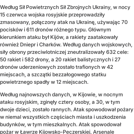
Według Sił Powietrznych Sił Zbrojnych Ukrainy, w nocy
15 czerwca wojska rosyjskie przeprowadziły
zmasowany, połączony atak na Ukrainę, używając 70
pocisków i 611 dronów różnego typu. Głównym
kierunkiem ataku był Kijów, a rakiety zaatakowały
również Dniepr i Charków. Według danych wojskowych,
siły obrony przeciwlotniczej zneutralizowały 632 cele:
50 rakiet i 582 drony, a 20 rakiet balistycznych i 27
dronów uderzeniowych zostało trafionych w 42
miejscach, a szczątki bezzałogowego statku
powietrznego spadły w 12 miejscach.
Według najnowszych danych, w Kijowie, w nocnym
ataku rosyjskim, zginęły cztery osoby, a 30, w tym
dwoje dzieci, zostało rannych. Atak spowodował pożary
w niemal wszystkich częściach miasta i uszkodzenia
budynków, w tym mieszkalnych. Atak spowodował
pożar w Ławrze Kijowsko-Peczerskiej, Arsenale