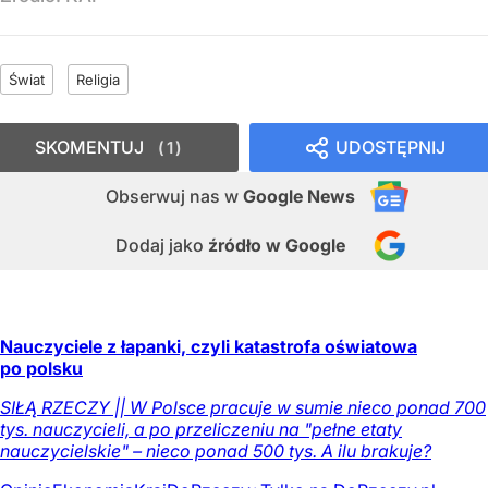
Świat
Religia
SKOMENTUJ
UDOSTĘPNIJ
1
Obserwuj nas
w
Google News
Dodaj jako
źródło w Google
Nauczyciele z łapanki, czyli katastrofa oświatowa
po polsku
SIŁĄ RZECZY || W Polsce pracuje w sumie nieco ponad 700
tys. nauczycieli, a po przeliczeniu na "pełne etaty
nauczycielskie" – nieco ponad 500 tys. A ilu brakuje?