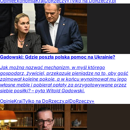
Opinie
Ekonomia
Kraj
DoRzeczy+
Tylko na DoRzeczy.pl
Gadowski: Gdzie poszła polska pomoc na Ukrainie?
Jak można nazwać mechanizm, w myśl którego
gospodarz, żywiciel, przekazuje pieniądze na to, aby gość
zajmował kolejne pokoje, a w końcu wynajmował mu jego
własne meble i pobierał opłaty za przygotowywane przez
siebie posiłki? – pyta Witold Gadowski.
Opinie
Kraj
Tylko na DoRzeczy.pl
DoRzeczy+