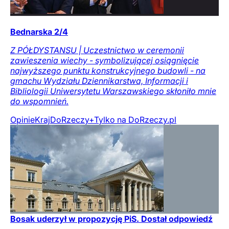
Bednarska 2/4
Z PÓŁDYSTANSU | Uczestnictwo w ceremonii
zawieszenia wiechy - symbolizującej osiągnięcie
najwyższego punktu konstrukcyjnego budowli - na
gmachu Wydziału Dziennikarstwa, Informacji i
Bibliologii Uniwersytetu Warszawskiego skłoniło mnie
do wspomnień.
Opinie
Kraj
DoRzeczy+
Tylko na DoRzeczy.pl
Bosak uderzył w propozycję PiS. Dostał odpowiedź