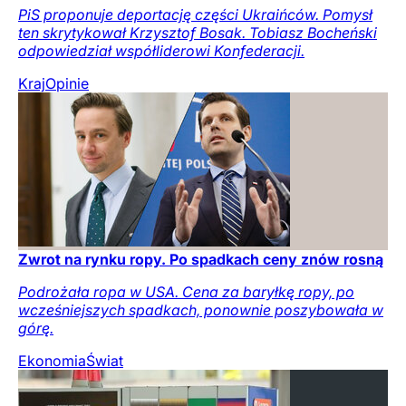
PiS proponuje deportację części Ukraińców. Pomysł
ten skrytykował Krzysztof Bosak. Tobiasz Bocheński
odpowiedział współliderowi Konfederacji.
Kraj
Opinie
Zwrot na rynku ropy. Po spadkach ceny znów rosną
Podrożała ropa w USA. Cena za baryłkę ropy, po
wcześniejszych spadkach, ponownie poszybowała w
górę.
Ekonomia
Świat