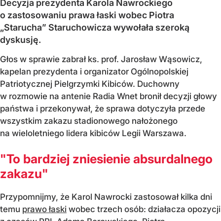
Decyzja prezydenta Karola Nawrockiego
o zastosowaniu prawa łaski wobec Piotra
„Starucha” Staruchowicza wywołała szeroką
dyskusję.
Głos w sprawie zabrał ks. prof. Jarosław Wąsowicz,
kapelan prezydenta i organizator Ogólnopolskiej
Patriotycznej Pielgrzymki Kibiców. Duchowny
w rozmowie na antenie Radia Wnet bronił decyzji głowy
państwa i przekonywał, że sprawa dotyczyła przede
wszystkim zakazu stadionowego nałożonego
na wieloletniego lidera kibiców Legii Warszawa.
"To bardziej zniesienie absurdalnego
zakazu"
Przypomnijmy, że Karol Nawrocki zastosował kilka dni
temu
prawo łaski
wobec trzech osób: działacza opozycji