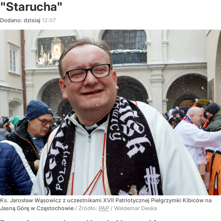
"Starucha"
Dodano:
dzisiaj
12:07
Ks. Jarosław Wąsowicz z uczestnikami XVII Patriotycznej Pielgrzymki Kibiców na
Jasną Górę w Częstochowie
/ Źródło:
PAP
/
Waldemar Deska