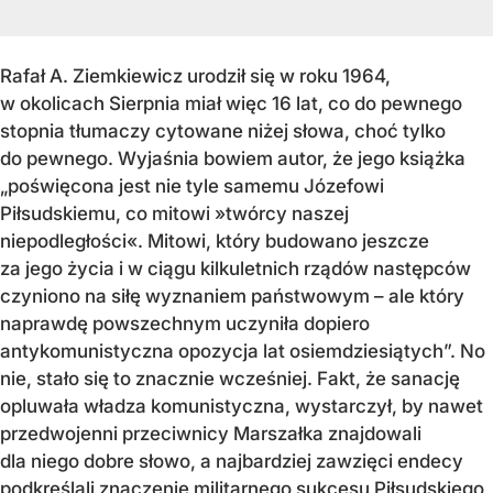
Rafał A. Ziemkiewicz urodził się w roku 1964,
w okolicach Sierpnia miał więc 16 lat, co do pewnego
stopnia tłumaczy cytowane niżej słowa, choć tylko
do pewnego. Wyjaśnia bowiem autor, że jego książka
„poświęcona jest nie tyle samemu Józefowi
Piłsudskiemu, co mitowi »twórcy naszej
niepodległości«. Mitowi, który budowano jeszcze
za jego życia i w ciągu kilkuletnich rządów następców
czyniono na siłę wyznaniem państwowym – ale który
naprawdę powszechnym uczyniła dopiero
antykomunistyczna opozycja lat osiemdziesiątych”. No
nie, stało się to znacznie wcześniej. Fakt, że sanację
opluwała władza komunistyczna, wystarczył, by nawet
przedwojenni przeciwnicy Marszałka znajdowali
dla niego dobre słowo, a najbardziej zawzięci endecy
podkreślali znaczenie militarnego sukcesu Piłsudskiego