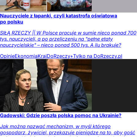
Nauczyciele z łapanki, czyli katastrofa oświatowa
po polsku
SIŁĄ RZECZY || W Polsce pracuje w sumie nieco ponad 700
tys. nauczycieli, a po przeliczeniu na "pełne etaty
nauczycielskie" – nieco ponad 500 tys. A ilu brakuje?
Opinie
Ekonomia
Kraj
DoRzeczy+
Tylko na DoRzeczy.pl
Gadowski: Gdzie poszła polska pomoc na Ukrainie?
Jak można nazwać mechanizm, w myśl którego
gospodarz, żywiciel, przekazuje pieniądze na to, aby gość