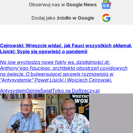
Obserwuj nas
w
Google News
Dodaj jako
źródło w Google
Cejrowski: Wreszcie widać, jak Fauci wszystkich okłamał.
Lisicki: Sypie się opowieść o pandemii
Na jaw wychodzą nowe fakty ws. działalności dr.
Anthony'ego Fauciego, architekta obostrzeń covidowych
na świecie. O bulwersującej sprawie rozmawiają w
"Antysystemie" Paweł Lisicki i Wojciech Cejrowski.
Antysystem
Opinie
Świat
Tylko na DoRzeczy.pl