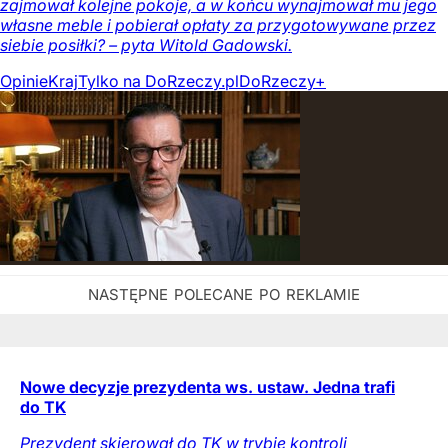
zajmował kolejne pokoje, a w końcu wynajmował mu jego
własne meble i pobierał opłaty za przygotowywane przez
siebie posiłki? – pyta Witold Gadowski.
Opinie
Kraj
Tylko na DoRzeczy.pl
DoRzeczy+
Nowe decyzje prezydenta ws. ustaw. Jedna trafi
do TK
Prezydent skierował do TK w trybie kontroli