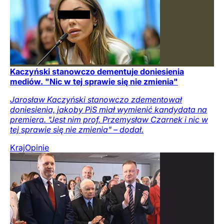
Kaczyński stanowczo dementuje doniesienia
mediów. "Nic w tej sprawie się nie zmienia"
Jarosław Kaczyński stanowczo zdementował
doniesienia, jakoby PiS miał wymienić kandydata na
premiera. "Jest nim prof. Przemysław Czarnek i nic w
tej sprawie się nie zmienia" – dodał.
Kraj
Opinie