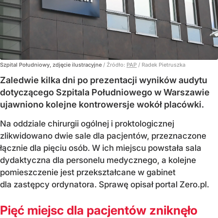
Szpital Południowy, zdjęcie ilustracyjne
/ Źródło:
PAP
/
Radek Pietruszka
Zaledwie kilka dni po prezentacji wyników audytu
dotyczącego Szpitala Południowego w Warszawie
ujawniono kolejne kontrowersje wokół placówki.
Na oddziale chirurgii ogólnej i proktologicznej
zlikwidowano dwie sale dla pacjentów, przeznaczone
łącznie dla pięciu osób. W ich miejscu powstała sala
dydaktyczna dla personelu medycznego, a kolejne
pomieszczenie jest przekształcane w gabinet
dla zastępcy ordynatora. Sprawę opisał portal Zero.pl.
Pięć miejsc dla pacjentów zniknęło