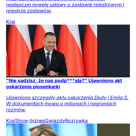
następczej nowelę ustawy o zastawie rejestrowym i
rejestrze zastawów.
Kraj
"Nie sądzisz, że nas podp***ala?" Ujawniono akt
oskarżenia piosenkarki
Ujawniono szczegóły aktu oskarżenia Dody i Emila S.
W dokumentach mowa o milionach i nagraniach
rozmów.
Kraj
Show-biznes
Gwiazdy
Rozrywka