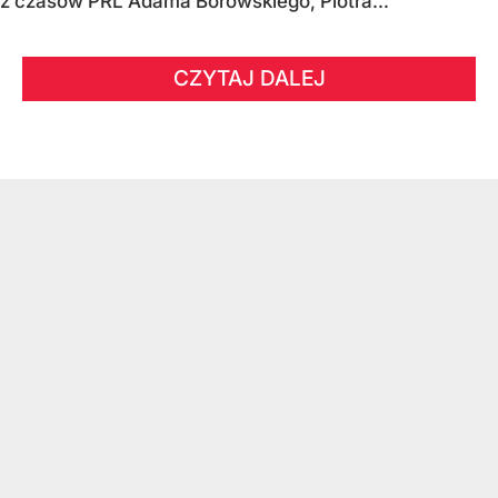
z czasów PRL Adama Borowskiego, Piotra...
CZYTAJ DALEJ