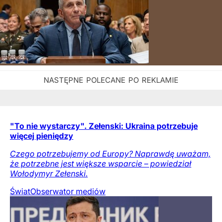
"To nie wystarczy". Zełenski: Ukraina potrzebuje
więcej pieniędzy
Czego potrzebujemy od Europy? Naprawdę uważam,
że potrzebne jest większe wsparcie – powiedział
Wołodymyr Zełenski.
Świat
Obserwator mediów