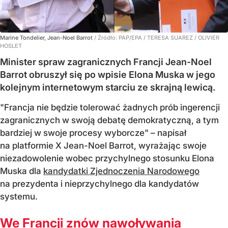
Marine Tondelier, Jean-Noel Barrot
/ Źródło:
PAP/EPA
/
TERESA SUAREZ / OLIVIER
HOSLET
Minister spraw zagranicznych Francji Jean-Noel
Barrot obruszył się po wpisie Elona Muska w jego
kolejnym internetowym starciu ze skrajną lewicą.
"Francja nie będzie tolerować żadnych prób ingerencji
zagranicznych w swoją debatę demokratyczną, a tym
bardziej w swoje procesy wyborcze" – napisał
na platformie X Jean-Noel Barrot, wyrażając swoje
niezadowolenie wobec przychylnego stosunku Elona
Muska dla
kandydatki Zjednoczenia Narodowego
na prezydenta i nieprzychylnego dla kandydatów
systemu.
We Francji znów nawoływania