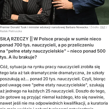
Premier Donald Tusk i minister edukacji narodowej Barbara Nowacka
/ Źródło:
PAP
/
Radek Pietruszka
SIŁĄ RZECZY || W Polsce pracuje w sumie nieco
ponad 700 tys. nauczycieli, a po przeliczeniu
na "pełne etaty nauczycielskie" – nieco ponad 500
tys. A ilu brakuje?
Cóż, sytuacja na rynku pracy nauczycieli zrobiła się
tego lata aż tak dramatycznie dramatyczna, że szkoły
poszukują aż… ponad 20 tys. nauczycieli. Czyli, biorąc
pod uwagę owe "pełne etaty nauczycielskie", szukają
aż jednego na każdych 25 nauczycieli. Doszło do tego,
że gotowe są przyjąć niemal każdego, kto się nawinie,
nawet jeśli nie ma odpowiednich kwalifikacji, a kuratoria