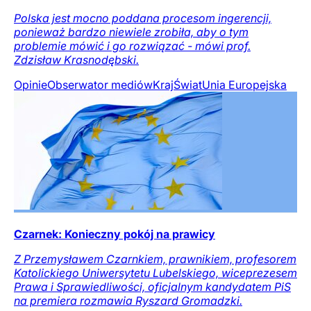
Polska jest mocno poddana procesom ingerencji,
ponieważ bardzo niewiele zrobiła, aby o tym
problemie mówić i go rozwiązać - mówi prof.
Zdzisław Krasnodębski.
Opinie
Obserwator mediów
Kraj
Świat
Unia Europejska
Czarnek: Konieczny pokój na prawicy
Z Przemysławem Czarnkiem, prawnikiem, profesorem
Katolickiego Uniwersytetu Lubelskiego, wiceprezesem
Prawa i Sprawiedliwości, oficjalnym kandydatem PiS
na premiera rozmawia Ryszard Gromadzki.