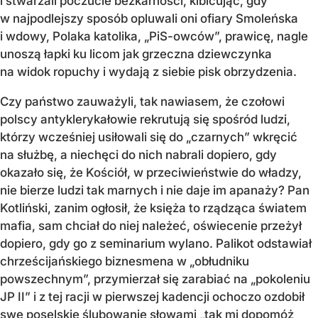
i stwarzali poczucie bezkarności, kibicując, gdy
w najpodlejszy sposób opluwali oni ofiary Smoleńska
i wdowy, Polaka katolika, „PiS-owców”, prawicę, nagle
unoszą łapki ku licom jak grzeczna dziewczynka
na widok ropuchy i wydają z siebie pisk obrzydzenia.
Czy państwo zauważyli, tak nawiasem, że czołowi
polscy antyklerykałowie rekrutują się spośród ludzi,
którzy wcześniej usiłowali się do „czarnych” wkręcić
na służbę, a niechęci do nich nabrali dopiero, gdy
okazało się, że Kościół, w przeciwieństwie do władzy,
nie bierze ludzi tak marnych i nie daje im apanaży? Pan
Kotliński, zanim ogłosił, że księża to rządząca światem
mafia, sam chciał do niej należeć, oświecenie przeżył
dopiero, gdy go z seminarium wylano. Palikot odstawiał
chrześcijańskiego biznesmena w „obłudniku
powszechnym”, przymierzał się zarabiać na „pokoleniu
JP II” i z tej racji w pierwszej kadencji ochoczo ozdobił
swe poselskie ślubowanie słowami „tak mi dopomóż