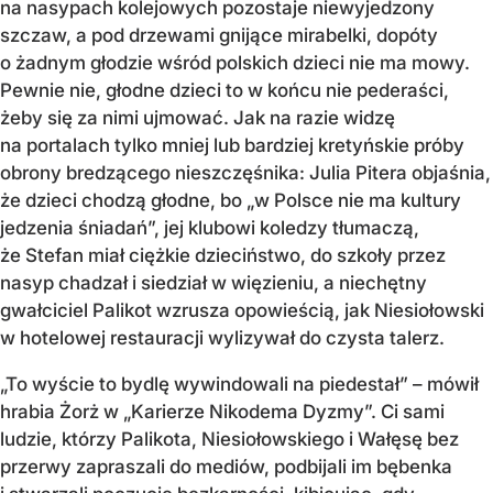
na nasypach kolejowych pozostaje niewyjedzony
szczaw, a pod drzewami gnijące mirabelki, dopóty
o żadnym głodzie wśród polskich dzieci nie ma mowy.
Pewnie nie, głodne dzieci to w końcu nie pederaści,
żeby się za nimi ujmować. Jak na razie widzę
na portalach tylko mniej lub bardziej kretyńskie próby
obrony bredzącego nieszczęśnika: Julia Pitera objaśnia,
że dzieci chodzą głodne, bo „w Polsce nie ma kultury
jedzenia śniadań”, jej klubowi koledzy tłumaczą,
że Stefan miał ciężkie dzieciństwo, do szkoły przez
nasyp chadzał i siedział w więzieniu, a niechętny
gwałciciel Palikot wzrusza opowieścią, jak Niesiołowski
w hotelowej restauracji wylizywał do czysta talerz.
„To wyście to bydlę wywindowali na piedestał” – mówił
hrabia Żorż w „Karierze Nikodema Dyzmy”. Ci sami
ludzie, którzy Palikota, Niesiołowskiego i Wałęsę bez
przerwy zapraszali do mediów, podbijali im bębenka