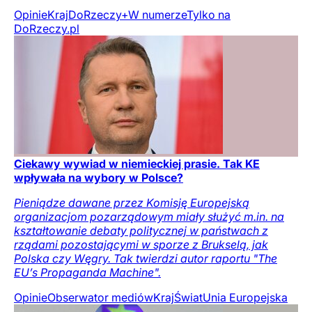
Opinie
Kraj
DoRzeczy+
W numerze
Tylko na
DoRzeczy.pl
Ciekawy wywiad w niemieckiej prasie. Tak KE
wpływała na wybory w Polsce?
Pieniądze dawane przez Komisję Europejską
organizacjom pozarządowym miały służyć m.in. na
kształtowanie debaty politycznej w państwach z
rządami pozostającymi w sporze z Brukselą, jak
Polska czy Węgry. Tak twierdzi autor raportu "The
EU’s Propaganda Machine".
Opinie
Obserwator mediów
Kraj
Świat
Unia Europejska