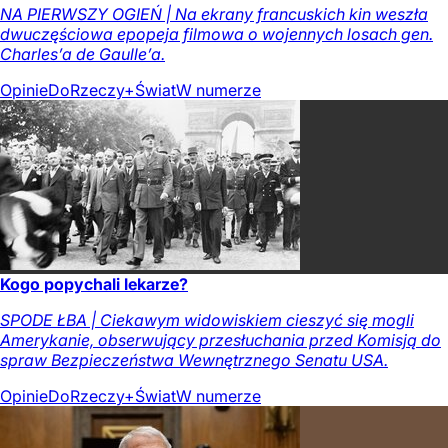
NA PIERWSZY OGIEŃ | Na ekrany francuskich kin weszła
dwuczęściowa epopeja filmowa o wojennych losach gen.
Charles’a de Gaulle’a.
Opinie
DoRzeczy+
Świat
W numerze
Kogo popychali lekarze?
SPODE ŁBA | Ciekawym widowiskiem cieszyć się mogli
Amerykanie, obserwujący przesłuchania przed Komisją do
spraw Bezpieczeństwa Wewnętrznego Senatu USA.
Opinie
DoRzeczy+
Świat
W numerze