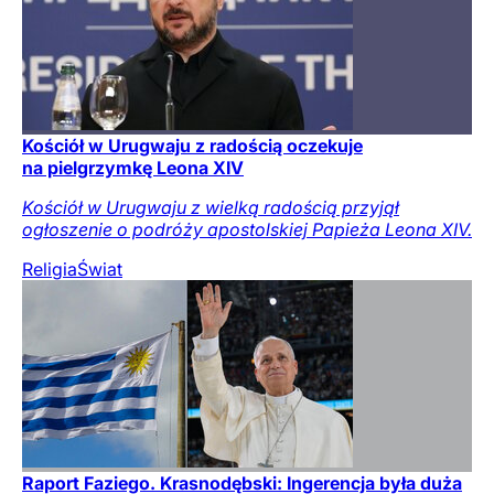
Kościół w Urugwaju z radością oczekuje
na pielgrzymkę Leona XIV
Kościół w Urugwaju z wielką radością przyjął
ogłoszenie o podróży apostolskiej Papieża Leona XIV.
Religia
Świat
Raport Faziego. Krasnodębski: Ingerencja była duża