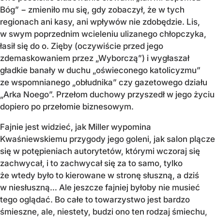
Bóg” − zmieniło mu się, gdy zobaczył, że w tych
regionach ani kasy, ani wpływów nie zdobędzie. Lis,
w swym poprzednim wcieleniu ulizanego chłopczyka,
łasił się do o. Zięby (oczywiście przed jego
zdemaskowaniem przez „Wyborczą”) i wygłaszał
gładkie banały w duchu „oświeconego katolicyzmu”
ze wspomnianego „obłudnika” czy gazetowego działu
„Arka Noego”. Przełom duchowy przyszedł w jego życiu
dopiero po przełomie biznesowym.
Fajnie jest widzieć, jak Miller wypomina
Kwaśniewskiemu przygody jego goleni, jak salon plącze
się w potępieniach autorytetów, którymi wczoraj się
zachwycał, i to zachwycał się za to samo, tylko
że wtedy było to kierowane w stronę słuszną, a dziś
w niesłuszną… Ale jeszcze fajniej byłoby nie musieć
tego oglądać. Bo całe to towarzystwo jest bardzo
śmieszne, ale, niestety, budzi ono ten rodzaj śmiechu,