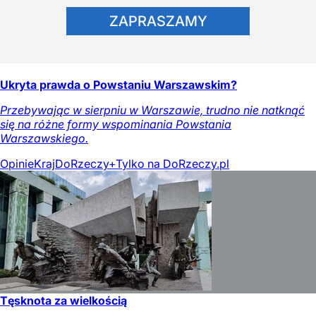
ZAPRASZAMY
Ukryta prawda o Powstaniu Warszawskim?
Przebywając w sierpniu w Warszawie, trudno nie natknąć
się na różne formy wspominania Powstania
Warszawskiego.
Opinie
Kraj
DoRzeczy+
Tylko na DoRzeczy.pl
Tęsknota za wielkością