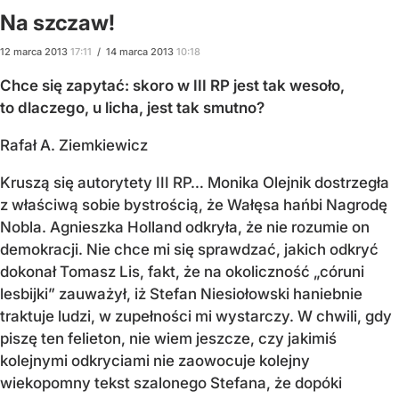
Na szczaw!
12
marca
2013
17:11
/
14
marca
2013
10:18
Chce się zapytać: skoro w III RP jest tak wesoło,
to dlaczego, u licha, jest tak smutno?
Rafał A. Ziemkiewicz
Kruszą się autorytety III RP… Monika Olejnik dostrzegła
z właściwą sobie bystrością, że Wałęsa hańbi Nagrodę
Nobla. Agnieszka Holland odkryła, że nie rozumie on
demokracji. Nie chce mi się sprawdzać, jakich odkryć
dokonał Tomasz Lis, fakt, że na okoliczność „córuni
lesbijki” zauważył, iż Stefan Niesiołowski haniebnie
traktuje ludzi, w zupełności mi wystarczy. W chwili, gdy
piszę ten felieton, nie wiem jeszcze, czy jakimiś
kolejnymi odkryciami nie zaowocuje kolejny
wiekopomny tekst szalonego Stefana, że dopóki