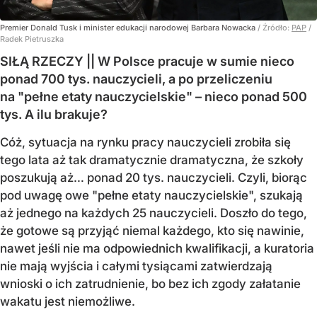
Premier Donald Tusk i minister edukacji narodowej Barbara Nowacka
/ Źródło:
PAP
/
Radek Pietruszka
SIŁĄ RZECZY || W Polsce pracuje w sumie nieco
ponad 700 tys. nauczycieli, a po przeliczeniu
na "pełne etaty nauczycielskie" – nieco ponad 500
tys. A ilu brakuje?
Cóż, sytuacja na rynku pracy nauczycieli zrobiła się
tego lata aż tak dramatycznie dramatyczna, że szkoły
poszukują aż… ponad 20 tys. nauczycieli. Czyli, biorąc
pod uwagę owe "pełne etaty nauczycielskie", szukają
aż jednego na każdych 25 nauczycieli. Doszło do tego,
że gotowe są przyjąć niemal każdego, kto się nawinie,
nawet jeśli nie ma odpowiednich kwalifikacji, a kuratoria
nie mają wyjścia i całymi tysiącami zatwierdzają
wnioski o ich zatrudnienie, bo bez ich zgody załatanie
wakatu jest niemożliwe.