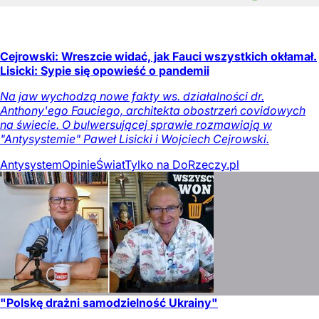
Cejrowski: Wreszcie widać, jak Fauci wszystkich okłamał.
Lisicki: Sypie się opowieść o pandemii
Na jaw wychodzą nowe fakty ws. działalności dr.
Anthony'ego Fauciego, architekta obostrzeń covidowych
na świecie. O bulwersującej sprawie rozmawiają w
"Antysystemie" Paweł Lisicki i Wojciech Cejrowski.
Antysystem
Opinie
Świat
Tylko na DoRzeczy.pl
"Polskę drażni samodzielność Ukrainy"