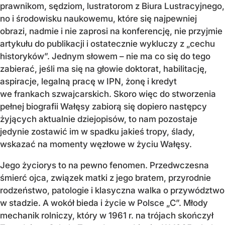
prawnikom, sędziom, lustratorom z Biura Lustracyjnego,
no i środowisku naukowemu, które się najpewniej
obrazi, nadmie i nie zaprosi na konferencję, nie przyjmie
artykułu do publikacji i ostatecznie wykluczy z „cechu
historyków”. Jednym słowem – nie ma co się do tego
zabierać, jeśli ma się na głowie doktorat, habilitację,
aspiracje, legalną pracę w IPN, żonę i kredyt
we frankach szwajcarskich. Skoro więc do stworzenia
pełnej biografii Wałęsy zabiorą się dopiero następcy
żyjących aktualnie dziejopisów, to nam pozostaje
jedynie zostawić im w spadku jakieś tropy, ślady,
wskazać na momenty węzłowe w życiu Wałęsy.
Jego życiorys to na pewno fenomen. Przedwczesna
śmierć ojca, związek matki z jego bratem, przyrodnie
rodzeństwo, patologie i klasyczna walka o przywództwo
w stadzie. A wokół bieda i życie w Polsce „C”. Młody
mechanik rolniczy, który w 1961 r. na trójach skończył