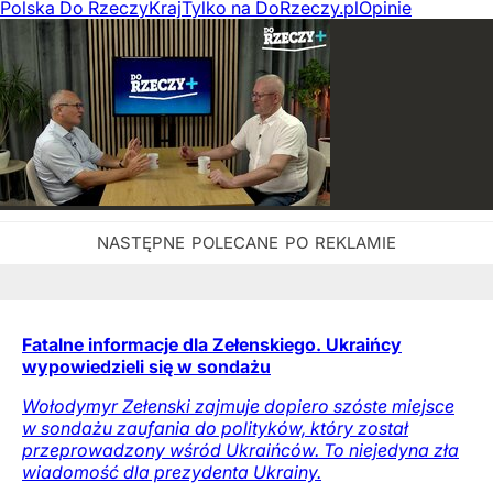
Polska Do Rzeczy
Kraj
Tylko na DoRzeczy.pl
Opinie
Fatalne informacje dla Zełenskiego. Ukraińcy
wypowiedzieli się w sondażu
Wołodymyr Zełenski zajmuje dopiero szóste miejsce
w sondażu zaufania do polityków, który został
przeprowadzony wśród Ukraińców. To niejedyna zła
wiadomość dla prezydenta Ukrainy.