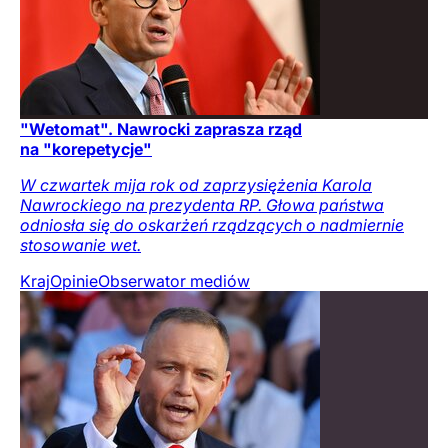
"Wetomat". Nawrocki zaprasza rząd
na "korepetycje"
W czwartek mija rok od zaprzysiężenia Karola
Nawrockiego na prezydenta RP. Głowa państwa
odniosła się do oskarżeń rządzących o nadmiernie
stosowanie wet.
Kraj
Opinie
Obserwator mediów