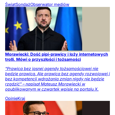
Świat
Sondaż
Obserwator mediów
Morawiecki: Dość pipi-prawicy i loży internetowych
trolli. Mówi o przyszłości i tożsamości
"Prawica bez jasnej agendy tożsamościowej nie
będzie prawicą. Ale prawica bez agendy rozwojowej i
bez kompetencji wdrażania zmian nigdy nie będzie
rządzić" – napisał Mateusz Morawiecki w
opublikowanym w czwartek wpisie na portalu X.
Opinie
Kraj