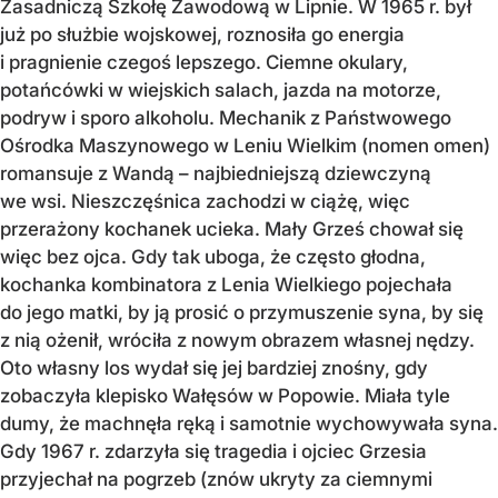
Zasadniczą Szkołę Zawodową w Lipnie. W 1965 r. był
już po służbie wojskowej, roznosiła go energia
i pragnienie czegoś lepszego. Ciemne okulary,
potańcówki w wiejskich salach, jazda na motorze,
podryw i sporo alkoholu. Mechanik z Państwowego
Ośrodka Maszynowego w Leniu Wielkim (nomen omen)
romansuje z Wandą – najbiedniejszą dziewczyną
we wsi. Nieszczęśnica zachodzi w ciążę, więc
przerażony kochanek ucieka. Mały Grześ chował się
więc bez ojca. Gdy tak uboga, że często głodna,
kochanka kombinatora z Lenia Wielkiego pojechała
do jego matki, by ją prosić o przymuszenie syna, by się
z nią ożenił, wróciła z nowym obrazem własnej nędzy.
Oto własny los wydał się jej bardziej znośny, gdy
zobaczyła klepisko Wałęsów w Popowie. Miała tyle
dumy, że machnęła ręką i samotnie wychowywała syna.
Gdy 1967 r. zdarzyła się tragedia i ojciec Grzesia
przyjechał na pogrzeb (znów ukryty za ciemnymi