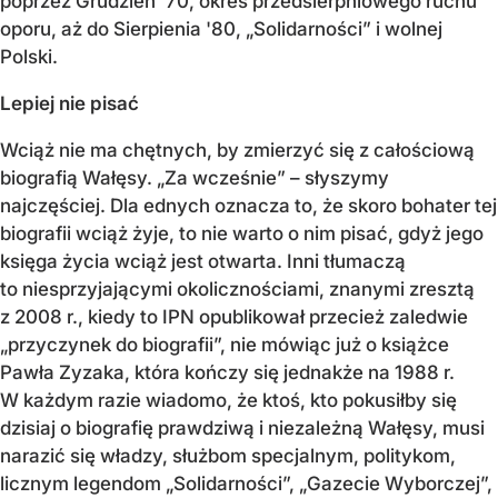
poprzez Grudzień '70, okres przedsierpniowego ruchu
oporu, aż do Sierpienia '80, „Solidarności” i wolnej
Polski.
Lepiej nie pisać
Wciąż nie ma chętnych, by zmierzyć się z całościową
biografią Wałęsy. „Za wcześnie” – słyszymy
najczęściej. Dla ednych oznacza to, że skoro bohater tej
biografii wciąż żyje, to nie warto o nim pisać, gdyż jego
księga życia wciąż jest otwarta. Inni tłumaczą
to niesprzyjającymi okolicznościami, znanymi zresztą
z 2008 r., kiedy to IPN opublikował przecież zaledwie
„przyczynek do biografii”, nie mówiąc już o książce
Pawła Zyzaka, która kończy się jednakże na 1988 r.
W każdym razie wiadomo, że ktoś, kto pokusiłby się
dzisiaj o biografię prawdziwą i niezależną Wałęsy, musi
narazić się władzy, służbom specjalnym, politykom,
licznym legendom „Solidarności”, „Gazecie Wyborczej”,