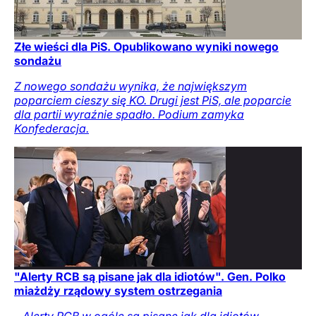
Złe wieści dla PiS. Opublikowano wyniki nowego
sondażu
Z nowego sondażu wynika, że największym
poparciem cieszy się KO. Drugi jest PiS, ale poparcie
dla partii wyraźnie spadło. Podium zamyka
Konfederacja.
"Alerty RCB są pisane jak dla idiotów". Gen. Polko
miażdży rządowy system ostrzegania