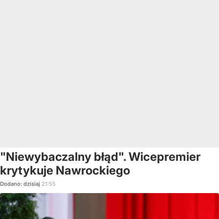
"Niewybaczalny błąd". Wicepremier
krytykuje Nawrockiego
Dodano:
dzisiaj
21:55