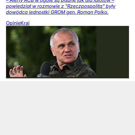
– Alerty RCB w ogóle są pisane jak dla idiotów –
powiedział w rozmowie z "Rzeczpospolitą" były
dowódca jednostki GROM gen. Roman Polko.
Opinie
Kraj