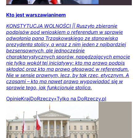
Kto jest warszawianinem
KONSTYTUCJA WOLNOŚCI || Ruszyło zbieranie
podpisów pod wnioskiem o referendum w sprawie
odwołania pana Trzaskowskiego ze stanowiska
prezydenta stolicy, a wraz z nim jeden z najbardziej
bezsensownych, ale jednocześnie
charakterystycznych sporów, napędzających emocje
nie tylko wokół tej inicjatywy: kto ma prawo podpis
składać oraz kto ma prawo głosować w referendum.
Nie w sensie prawnym, lecz, by tak rzec, etycznym. A
czasami – kto ma nawet prawo wypowiadać się w
sprawie tego, jak funkcjonuje stolica.
Opinie
Kraj
DoRzeczy+
Tylko na DoRzeczy.pl