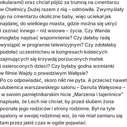
okularami) oraz chciał pójść za trumną na cmentarzu
w Chełmicy Dużej razem z nią – odmówiła. Zwymyślały
go na cmentarzu okoliczne baby, więc uciekał jak
najdalej, do wielkiego miasta, gdzie można się ukryć
i zaznać innego – niż wsiowe – życia. Czy Wanda
mogłaby napisać wspomnienia? Czy dałaby radę
wystąpić w programie telewizyjnym? Czy zdołałaby
podołać uczestnictwu w kongresach kobiecych
zajmujących się krzywdą porzuconych matek
i osieroconych dzieci? Czy byłaby godna wzmianki
w filmie Wajdy o prawdziwym Wałęsie?
Po co odpowiadać, skoro nikt nie pyta. A przecież nawet
ulubienica warszawskiego salonu – Danuta Wałęsowa –
w swoim pamiętnikarskim hicie „Marzenia i tajemnice”
napisała, że Lech nie chciał, by przed ślubem żona
poznała jego rodziców i strony rodzinne. Był na tyle
spalony w swojej rodzinnej wsi, że nie miał zamiaru się
tam przez jakiś czas w ogóle pojawiać.