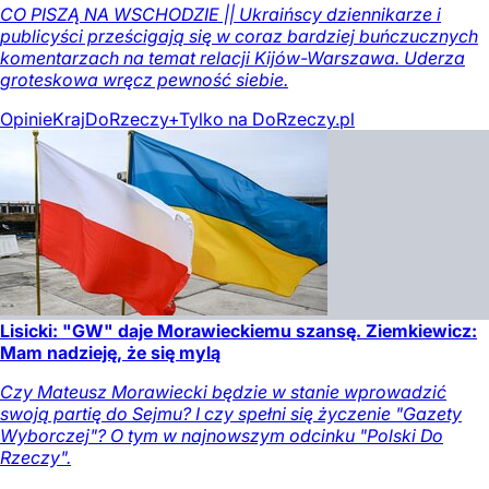
CO PISZĄ NA WSCHODZIE || Ukraińscy dziennikarze i
publicyści prześcigają się w coraz bardziej buńczucznych
komentarzach na temat relacji Kijów-Warszawa. Uderza
groteskowa wręcz pewność siebie.
Opinie
Kraj
DoRzeczy+
Tylko na DoRzeczy.pl
Lisicki: "GW" daje Morawieckiemu szansę. Ziemkiewicz:
Mam nadzieję, że się mylą
Czy Mateusz Morawiecki będzie w stanie wprowadzić
swoją partię do Sejmu? I czy spełni się życzenie "Gazety
Wyborczej"? O tym w najnowszym odcinku "Polski Do
Rzeczy".