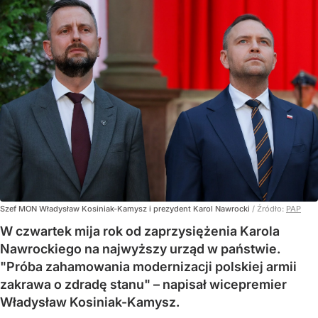
Szef MON Władysław Kosiniak-Kamysz i prezydent Karol Nawrocki
/ Źródło:
PAP
W czwartek mija rok od zaprzysiężenia Karola
Nawrockiego na najwyższy urząd w państwie.
"Próba zahamowania modernizacji polskiej armii
zakrawa o zdradę stanu" – napisał wicepremier
Władysław Kosiniak-Kamysz.