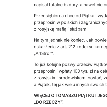
napisał totalne bzdury, a nawet ni
Przedsiębiorca chce od Piątka i wyda
przeprosin w polskich i zagraniczny
z rosyjską mafią i służbami.
Na tym jednak nie koniec. Jak powie
oskarżenia z art. 212 kodeksu karn
„Arbitror”.
To już kolejne pozwy przeciw Piątk
przeprosin i wpłaty 100 tys. zł na c
z rosyjskimi środowiskami postać, 
a Piątek, tej jak wielu innych swoich
WIĘCEJ O TOMASZU PIĄTKU I J
„DO RZECZY”.