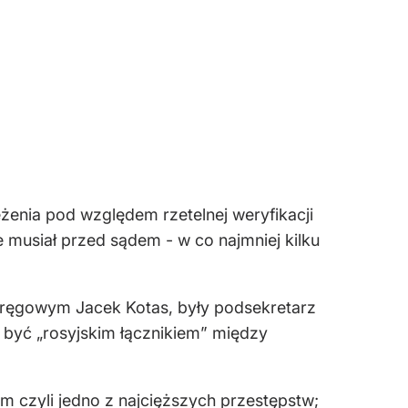
eżenia pod względem rzetelnej weryfikacji
e musiał przed sądem - w co najmniej kilku
kręgowym Jacek Kotas, były podsekretarz
ł być „rosyjskim łącznikiem” między
m czyli jedno z najcięższych przestępstw;