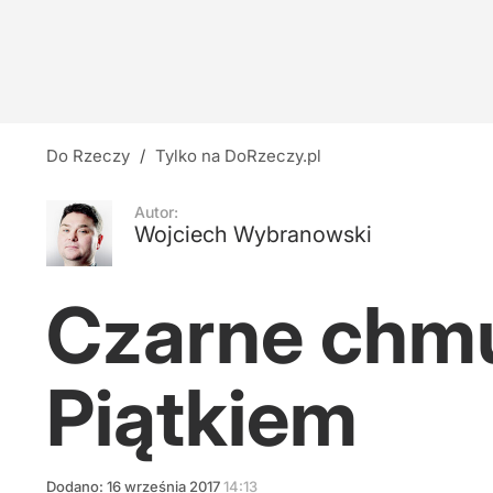
Do Rzeczy
/
Tylko na DoRzeczy.pl
Autor:
Wojciech Wybranowski
Czarne chm
Piątkiem
Dodano:
16
września
2017
14:13