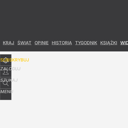
Udostępnij
107
Skomentuj
KRAJ
ŚWIAT
OPINIE
HISTORIA
TYGODNIK
KSIĄŻKI
WI
SUBSKRYBUJ
ZALOGUJ
SZUKAJ
MENU