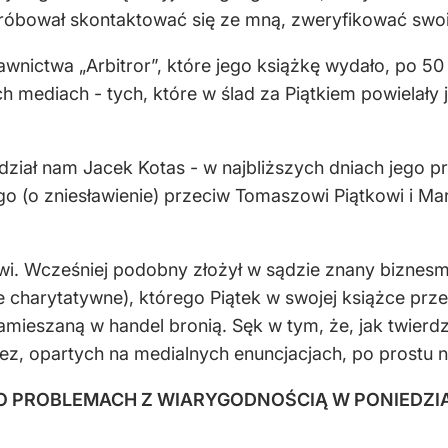
e próbował skontaktować się ze mną, zweryfikować swo
wnictwa „Arbitror”, które jego książkę wydało, po 50 
ch mediach - tych, które w ślad za Piątkiem powielały
dział nam Jacek Kotas - w najbliższych dniach jego p
ego (o zniesławienie) przeciw Tomaszowi Piątkowi i M
owi. Wcześniej podobny złożył w sądzie znany biznes
ele charytatywne), którego Piątek w swojej książce pr
zamieszaną w handel bronią. Sęk w tym, że, jak twier
 tez, opartych na medialnych enuncjacjach, po prostu n
EGO PROBLEMACH Z WIARYGODNOŚCIĄ W PONIED