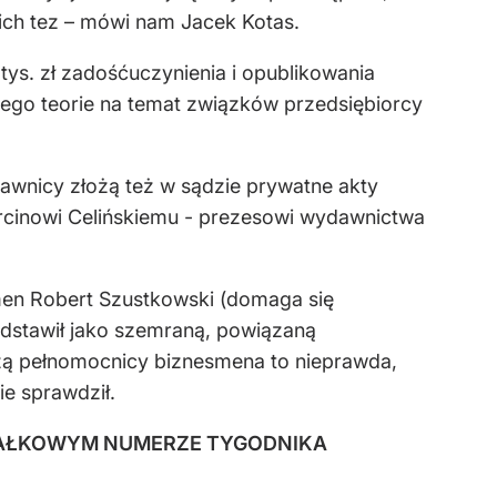
ich tez – mówi nam Jacek Kotas.
tys. zł zadośćuczynienia i opublikowania
 jego teorie na temat związków przedsiębiorcy
rawnicy złożą też w sądzie prywatne akty
arcinowi Celińskiemu - prezesowi wydawnictwa
men Robert Szustkowski (domaga się
zedstawił jako szemraną, powiązaną
dzą pełnomocnicy biznesmena to nieprawda,
ie sprawdził.
ZIAŁKOWYM NUMERZE TYGODNIKA