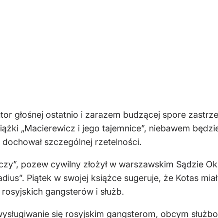
tor głośnej ostatnio i zarazem budzącej spore zastrz
iążki „Macierewicz i jego tajemnice”, niebawem będzi
 dochował szczególnej rzetelności.
eczy”, pozew cywilny złożył w warszawskim Sądzie O
dius”. Piątek w swojej książce sugeruje, że Kotas mia
rosyjskich gangsterów i służb.
wysługiwanie się rosyjskim gangsterom, obcym służbo