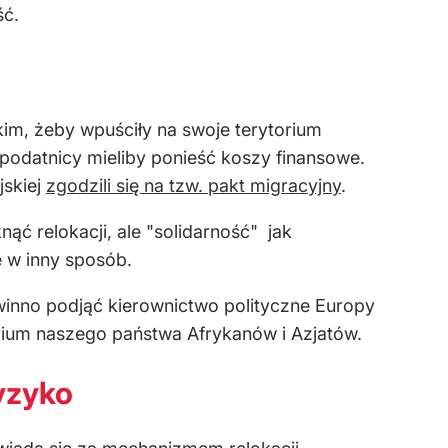
ść.
im, żeby wpuściły na swoje terytorium
, podatnicy mieliby ponieść koszy finansowe.
jskiej
zgodzili się na tzw. pakt migracyjny
.
relokacji, ale "solidarność" ­ jak
e w inny sposób.
winno podjąć kierownictwo polityczne Europy
ium naszego państwa Afrykanów i Azjatów.
yzyko