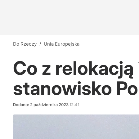
Do Rzeczy
/
Unia Europejska
Co z relokacją
stanowisko Pol
Dodano:
2
października
2023
12:41