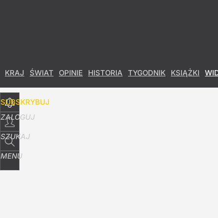
Udostępnij
24
Skomentuj
KRAJ
ŚWIAT
OPINIE
HISTORIA
TYGODNIK
KSIĄŻKI
WI
SUBSKRYBUJ
ZALOGUJ
SZUKAJ
MENU