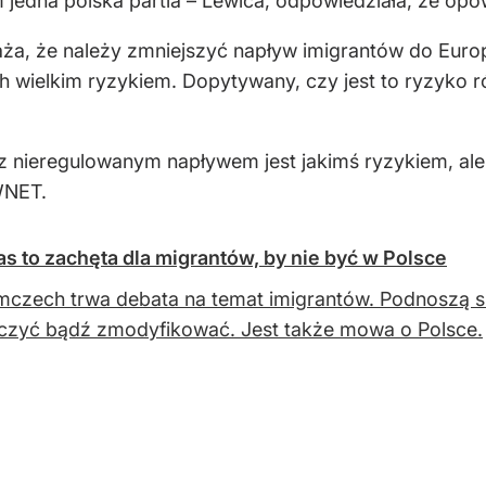
dna polska partia – Lewica, odpowiedziała, że opow
waża, że należy zmniejszyć napływ imigrantów do Eur
h wielkim ryzykiem. Dopytywany, czy jest to ryzyko r
z nieregulowanym napływem jest jakimś ryzykiem, ale 
WNET.
as to zachęta dla migrantów, by nie być w Polsce
czech trwa debata na temat imigrantów. Podnoszą się
czyć bądź zmodyfikować. Jest także mowa o Polsce.