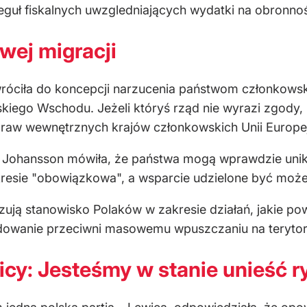
reguł fiskalnych uwzgledniających wydatki na obronno
wej migracji
róciła do koncepcji narzucenia państwom członkowsk
iskiego Wschodu. Jeżeli któryś rząd nie wyrazi zgody
raw wewnętrznych krajów członkowskich Unii Europe
ohansson mówiła, że państwa mogą wprawdzie uniknąć 
akresie "obowiązkowa", a wsparcie udzielone być moż
ują stanowisko Polaków w zakresie działań, jakie po
dowanie przeciwni masowemu wpuszczaniu na terytor
icy: Jesteśmy w stanie unieść r