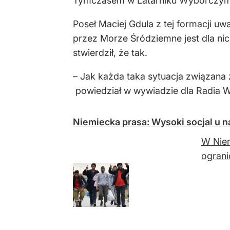
Tymczasem w Latarniku Wyborczym je
Poseł Maciej Gdula z tej formacji u
przez Morze Śródziemne jest dla nic
stwierdził, że tak.
– Jak każda taka sytuacja związana 
powiedział w wywiadzie dla Radia 
Niemiecka prasa: Wysoki socjal u n
W Niem
ograni