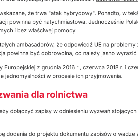
skazane, że trwa "atak hybrydowy". Ponadto, w tekści
acji powinna być natychmiastowa. Jednocześnie Pols
mych i bez właściwej pomocy.
tałych ambasadorów, że odpowiedź UE na problemy z
kacja powinna być dobrowolna, co należy jasno wyrazić
Europejskiej z grudnia 2016 r., czerwca 2018 r. i cz
bie jednomyślności w procesie ich przyjmowania.
wania dla rolnictwa
eży dołączyć zapisy w odniesieniu wyzwań stojących 
bę dodania do projektu dokumentu zapisów o wadze w