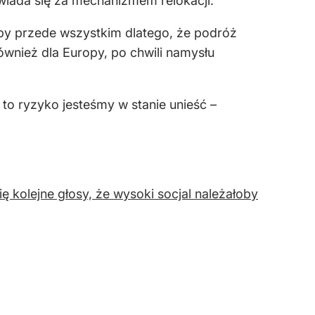
iada się za mechanizmem relokacji.
opy przede wszystkim dlatego, że podróż
ównież dla Europy, po chwili namysłu
to ryzyko jesteśmy w stanie unieść –
 kolejne głosy, że wysoki socjal należałoby