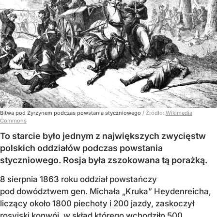
Bitwa pod Żyrzynem podczas powstania styczniowego
/ Źródło:
Wikimedia
Commons
To starcie było jednym z największych zwycięstw
polskich oddziałów podczas powstania
styczniowego. Rosja była zszokowana tą porażką.
8 sierpnia 1863 roku oddział powstańczy
pod dowództwem gen. Michała „Kruka” Heydenreicha,
liczący około 1800 piechoty i 200 jazdy, zaskoczył
rosyjski konwój, w skład którego wchodziło 500