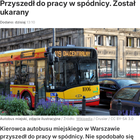
Przyszedł do pracy w spódnicy. Został
ukarany
Dodano:
dzisiaj
13:10
Autobus miejski, zdjęcie ilustracyjne
/ Źródło:
Wikipedia
/
Crusier / CC BY-SA 3.0
Kierowca autobusu miejskiego w Warszawie
przyszedł do pracy w spódnicy. Nie spodobało się