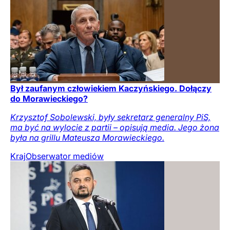
Był zaufanym człowiekiem Kaczyńskiego. Dołączy
do Morawieckiego?
Krzysztof Sobolewski, były sekretarz generalny PiS,
ma być na wylocie z partii – opisują media. Jego żona
była na grillu Mateusza Morawieckiego.
Kraj
Obserwator mediów