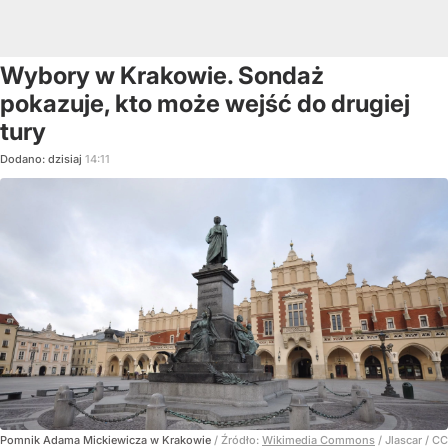
Wybory w Krakowie. Sondaż
pokazuje, kto może wejść do drugiej
tury
Dodano:
dzisiaj
14:11
Pomnik Adama Mickiewicza w Krakowie
/ Źródło:
Wikimedia Commons
/
Jlascar / CC