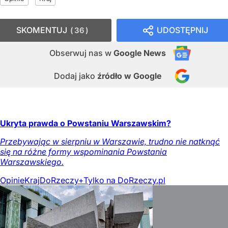
SKOMENTUJ
UDOSTĘPNIJ
36
Obserwuj nas
w
Google News
Dodaj jako
źródło w Google
Ukryta prawda o Powstaniu Warszawskim?
Przebywając w sierpniu w Warszawie, trudno nie natknąć
się na różne formy wspominania Powstania
Warszawskiego.
Opinie
Kraj
DoRzeczy+
Tylko na DoRzeczy.pl