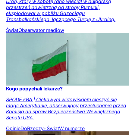
Dron, który w sobotę rano wleciał w bułgarską
przestrzeń powietrzną od strony Rumunii,
eksplodował w pobliżu Gazociągu
Transbałkańskiego, łączącego Turcję z Ukrainą.
Świat
Obserwator mediów
Kogo popychali lekarze?
SPODE ŁBA | Ciekawym widowiskiem cieszyć się
mogli Amerykanie, obserwujący przesłuchania przed
Komisją do spraw Bezpieczeństwa Wewnętrznego
Senatu USA.
Opinie
DoRzeczy+
Świat
W numerze