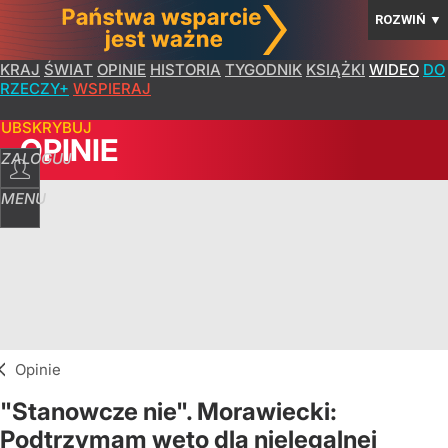
ROZWIŃ
▼
KRAJ
ŚWIAT
OPINIE
HISTORIA
TYGODNIK
KSIĄŻKI
WIDEO
DO
RZECZY+
WSPIERAJ
SUBSKRYBUJ
OPINIE
ZALOGUJ
MENU
Opinie
"Stanowcze nie". Morawiecki:
Podtrzymam weto dla nielegalnej