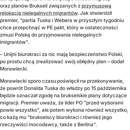
oraz planów Brukseli związanych z
przymusową
relokacją nielegalnych migrantów
. Jak stwierdził
premier, "partia Tuska i Webera w przyszłym tygodniu
chce przepchnąć w PE pakt, który w ostateczności
zmusi Polskę do przyjmowania nielegalnych
imigrantów".
– Unijni biurokraci za nic mają bezpieczeństwo Polski,
po prostu chcą zrealizować swój obłędny plan – dodał
Morawiecki.
Morawiecki sporo czasu poświęcił na przekonywanie,
że powrót Donalda Tuska do władzy po 15 października
będzie oznaczał zgodę na brukselskie plany dotyczące
migracji. Premier uważa, że lider PO "przed wyborami
powie wszystko", ale potem wykona również wszystko,
co każą mu "brukselscy biurokraci i również jego
rzeczywiści mocodawcy, także z Berlina".