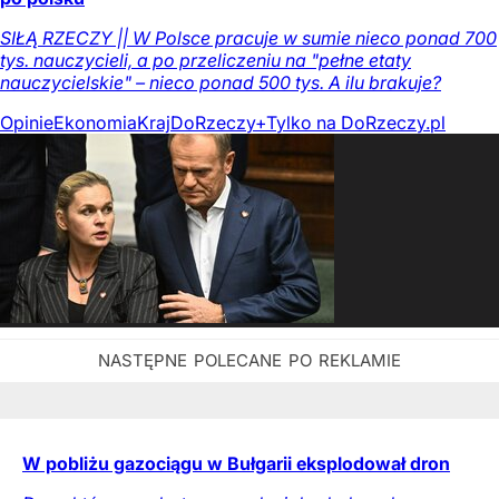
SIŁĄ RZECZY || W Polsce pracuje w sumie nieco ponad 700
tys. nauczycieli, a po przeliczeniu na "pełne etaty
nauczycielskie" – nieco ponad 500 tys. A ilu brakuje?
Opinie
Ekonomia
Kraj
DoRzeczy+
Tylko na DoRzeczy.pl
W pobliżu gazociągu w Bułgarii eksplodował dron