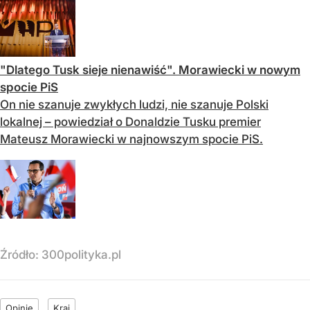
"Dlatego Tusk sieje nienawiść". Morawiecki w nowym
spocie PiS
On nie szanuje zwykłych ludzi, nie szanuje Polski
lokalnej – powiedział o Donaldzie Tusku premier
Mateusz Morawiecki w najnowszym spocie PiS.
Źródło:
300polityka.pl
Opinie
Kraj