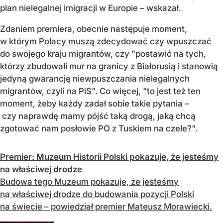
plan nielegalnej imigracji w Europie – wskazał.
Zdaniem premiera, obecnie następuje moment,
w którym
Polacy muszą zdecydować
czy wpuszczać
do swojego kraju migrantów, czy "postawić na tych,
którzy zbudowali mur na granicy z Białorusią i stanowią
jedyną gwarancję niewpuszczania nielegalnych
migrantów, czyli na PiS". Co więcej, "to jest też ten
moment, żeby każdy zadał sobie takie pytania –
czy naprawdę mamy pójść taką drogą, jaką chcą
zgotować nam posłowie PO z Tuskiem na czele?".
Premier: Muzeum Historii Polski pokazuje, że jesteśmy
na właściwej drodze
Budowa tego Muzeum pokazuje, że jesteśmy
na właściwej drodze do budowania pozycji Polski
na świecie – powiedział premier Mateusz Morawiecki.