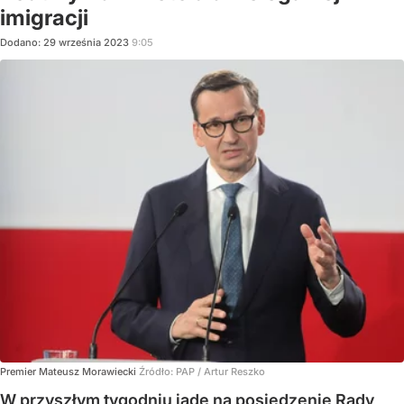
imigracji
Dodano:
29
września
2023
9:05
Premier Mateusz Morawiecki
Źródło:
PAP
/
Artur Reszko
W przyszłym tygodniu jadę na posiedzenie Rady