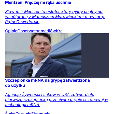
Mentzen: Prędzej mi ręka uschnie
Sławomir Mentzen to ostatni, który byłby chętny na
współpracę z Mateuszem Morawieckim - mówi prof.
Rafał Chwedoruk.
Opinie
Obserwator mediów
Kraj
Szczepionka mRNA na grypę zatwierdzona
do użytku
Agencja Żywności i Leków w USA zatwierdziła
pierwszą szczepionkę przeciwko grypie sezonowej w
technologii mRNA.
Świat
Zdrowie
Ekonomia