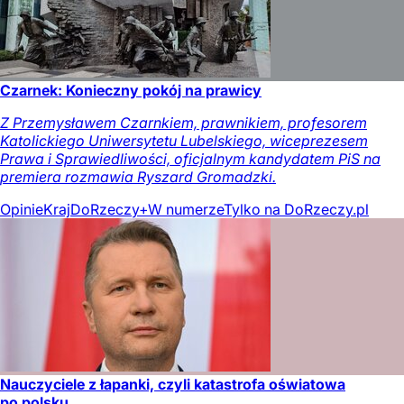
Czarnek: Konieczny pokój na prawicy
Z Przemysławem Czarnkiem, prawnikiem, profesorem
Katolickiego Uniwersytetu Lubelskiego, wiceprezesem
Prawa i Sprawiedliwości, oficjalnym kandydatem PiS na
premiera rozmawia Ryszard Gromadzki.
Opinie
Kraj
DoRzeczy+
W numerze
Tylko na DoRzeczy.pl
Nauczyciele z łapanki, czyli katastrofa oświatowa
po polsku