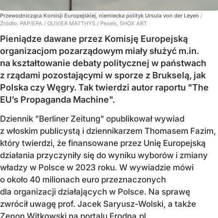
Przewodnicząca Komisji Europejskiej, niemiecka polityk Ursula von der Leyen
/
Źródło:
PAP/EPA
/
OLIVIER MATTHYS / Pexels, SHOX ART
Pieniądze dawane przez Komisję Europejską
organizacjom pozarządowym miały służyć m.in.
na kształtowanie debaty politycznej w państwach
z rządami pozostającymi w sporze z Brukselą, jak
Polska czy Węgry. Tak twierdzi autor raportu "The
EU’s Propaganda Machine".
Dziennik "Berliner Zeitung" opublikował wywiad
z włoskim publicystą i dziennikarzem Thomasem Fazim,
który twierdzi, że finansowane przez Unię Europejską
działania przyczyniły się do wyniku wyborów i zmiany
władzy w Polsce w 2023 roku. W wywiadzie mówi
o około 40 milionach euro przeznaczonych
dla organizacji działających w Polsce. Na sprawę
zwrócił uwagę prof. Jacek Saryusz-Wolski, a także
Zenon Witkowski na portalu Frodna.pl.