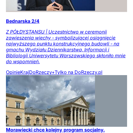
Bednarska 2/4
Z PÓŁDYSTANSU | Uczestnictwo w ceremonii
zawieszenia wiechy - symbolizującej osiągnięcie
najwyższego punktu konstrukcyjnego budowli - na
gmachu Wydziału Dziennikarstwa, Informacji i
Bibliologii Uniwersytetu Warszawskiego skłoniło mnie
do wspomnień.
Opinie
Kraj
DoRzeczy+
Tylko na DoRzeczy.pl
Morawiecki chce kolejny program socjalny.