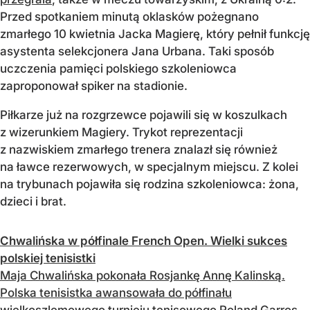
Przed spotkaniem minutą oklasków pożegnano
zmarłego 10 kwietnia Jacka Magierę, który pełnił funkcję
asystenta selekcjonera Jana Urbana. Taki sposób
uczczenia pamięci polskiego szkoleniowca
zaproponował spiker na stadionie.
Piłkarze już na rozgrzewce pojawili się w koszulkach
z wizerunkiem Magiery. Trykot reprezentacji
z nazwiskiem zmarłego trenera znalazł się również
na ławce rezerwowych, w specjalnym miejscu. Z kolei
na trybunach pojawiła się rodzina szkoleniowca: żona,
dzieci i brat.
Chwalińska w półfinale French Open. Wielki sukces
polskiej tenisistki
Maja Chwalińska pokonała Rosjankę Annę Kalinską.
Polska tenisistka awansowała do półfinału
wielkoszlemowego turnieju tenisowego Roland Garros.