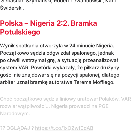
Sebastian Szymański, Robert Lewandowski, Karol
Świderski.
Polska – Nigeria 2:2. Bramka
Potulskiego
Wynik spotkania otworzyła w 24 minucie Nigeria.
Początkowo sędzia odgwizdał spalonego, jednak
po chwili wstrzymał grę, a sytuację przeanalizował
system VAR. Powtórki wykazały, że piłkarz drużyny
gości nie znajdował się na pozycji spalonej, dlatego
arbiter uznał bramkę autorstwa Terema Moffiego.
Choć początkowo sędzia liniowy uratował Polaków, VAR
rozwiał wątpliwości... Nigeria prowadzi na PGE
Narodowym.
?? OGLĄDAJ ?
https://t.co/1xQZwf0dAB