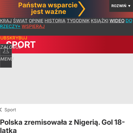
ROZWIŃ
▼
KRAJ
ŚWIAT
OPINIE
HISTORIA
TYGODNIK
KSIĄŻKI
WIDEO
DO
RZECZY+
WSPIERAJ
SUBSKRYBUJ
SPORT
ZALOGUJ
MENU
Sport
Polska zremisowała z Nigerią. Gol 18-
latka