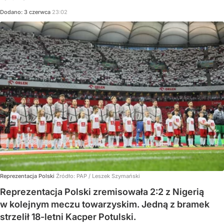
Dodano:
3
czerwca
23:02
Reprezentacja Polski
Źródło:
PAP
/
Leszek Szymański
Reprezentacja Polski zremisowała 2:2 z Nigerią
w kolejnym meczu towarzyskim. Jedną z bramek
strzelił 18-letni Kacper Potulski.