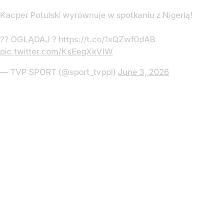
Kacper Potulski wyrównuje w spotkaniu z Nigerią!
?? OGLĄDAJ ?
https://t.co/1xQZwf0dAB
pic.twitter.com/KsEegXkVIW
— TVP SPORT (@sport_tvppl)
June 3, 2026