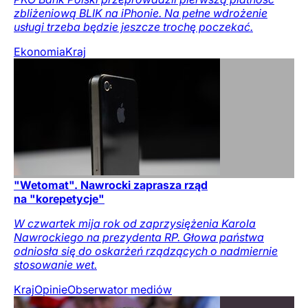
zbliżeniową BLIK na iPhonie. Na pełne wdrożenie
usługi trzeba będzie jeszcze trochę poczekać.
Ekonomia
Kraj
"Wetomat". Nawrocki zaprasza rząd
na "korepetycje"
W czwartek mija rok od zaprzysiężenia Karola
Nawrockiego na prezydenta RP. Głowa państwa
odniosła się do oskarżeń rządzących o nadmiernie
stosowanie wet.
Kraj
Opinie
Obserwator mediów