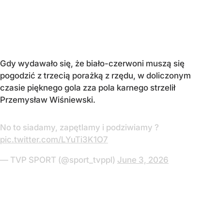
Gdy wydawało się, że biało-czerwoni muszą się
pogodzić z trzecią porażką z rzędu, w doliczonym
czasie pięknego gola zza pola karnego strzelił
Przemysław Wiśniewski.
No to siadamy, zapętlamy i podziwiamy ?
pic.twitter.com/LYuTi3K1O7
— TVP SPORT (@sport_tvppl)
June 3, 2026