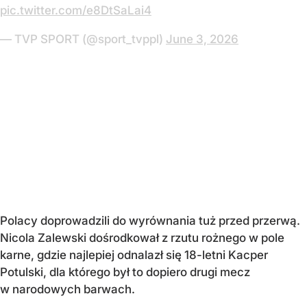
pic.twitter.com/e8DtSaLai4
— TVP SPORT (@sport_tvppl)
June 3, 2026
Polacy doprowadzili do wyrównania tuż przed przerwą.
Nicola Zalewski dośrodkował z rzutu rożnego w pole
karne, gdzie najlepiej odnalazł się 18-letni Kacper
Potulski, dla którego był to dopiero drugi mecz
w narodowych barwach.