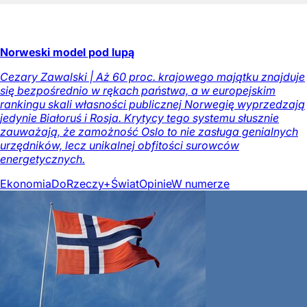
Norweski model pod lupą
Cezary Zawalski | Aż 60 proc. krajowego majątku znajduje
się bezpośrednio w rękach państwa, a w europejskim
rankingu skali własności publicznej Norwegię wyprzedzają
jedynie Białoruś i Rosja. Krytycy tego systemu słusznie
zauważają, że zamożność Oslo to nie zasługa genialnych
urzędników, lecz unikalnej obfitości surowców
energetycznych.
Ekonomia
DoRzeczy+
Świat
Opinie
W numerze