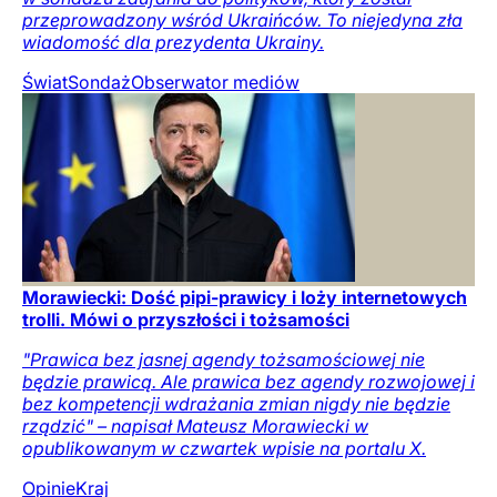
przeprowadzony wśród Ukraińców. To niejedyna zła
wiadomość dla prezydenta Ukrainy.
Świat
Sondaż
Obserwator mediów
Morawiecki: Dość pipi-prawicy i loży internetowych
trolli. Mówi o przyszłości i tożsamości
"Prawica bez jasnej agendy tożsamościowej nie
będzie prawicą. Ale prawica bez agendy rozwojowej i
bez kompetencji wdrażania zmian nigdy nie będzie
rządzić" – napisał Mateusz Morawiecki w
opublikowanym w czwartek wpisie na portalu X.
Opinie
Kraj