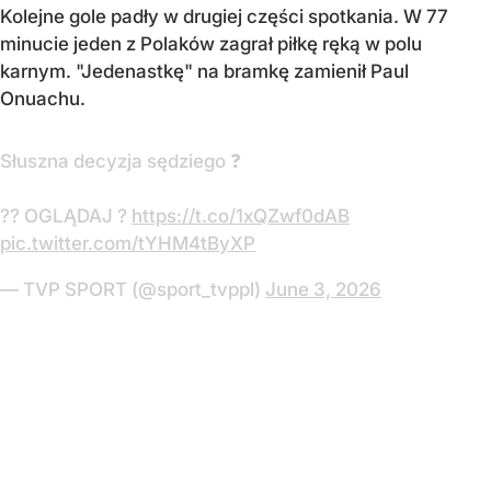
Kolejne gole padły w drugiej części spotkania. W 77
minucie jeden z Polaków zagrał piłkę ręką w polu
karnym. "Jedenastkę" na bramkę zamienił Paul
Onuachu.
Słuszna decyzja sędziego ❓
?? OGLĄDAJ ?
https://t.co/1xQZwf0dAB
pic.twitter.com/tYHM4tByXP
— TVP SPORT (@sport_tvppl)
June 3, 2026