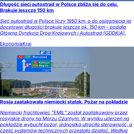
Długość sieci autostrad w Polsce zbliża się do celu.
Brakuje jeszcze 150 km
Sieć autostrad w Polsce liczy 1950 km, a do osiągnięcia jej
docelowej długości brakuje jeszcze ok. 150 km – podała
Główna Dyrekcja Dróg Krajowych i Autostrad (GDDKiA).
Ekonomia
Kraj
Rosja zaatakowała niemiecki statek. Pożar na pokładzie
Niemiecki frachtowiec "EMIL" został zaatakowany przez
rosyjskie drony na Morzu Czarnym. W wyniku uderzeń na
pokładzie wybuchł pożar, jednostka utraciła sterowność, a
część systemów technicznych przestała działać. Według