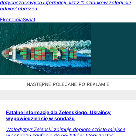
dotychczasowych informacji nikt z 11 członków załogi nie
odniósł obrażeń.
Ekonomia
Świat
Fatalne informacje dla Zełenskiego. Ukraińcy
wypowiedzieli się w sondażu
Wołodymyr Zełenski zajmuje dopiero szóste miejsce
w sondażu zaufania do polityków, który został