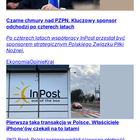
Czarne chmury nad PZPN. Kluczowy sponsor
odchodzi po czterech latach
Po czterech latach współpracy InPost przestał być
sponsorem strategicznym Polskiego Związku Piłki
Nożnej.
Ekonomia
Opinie
Kraj
Pierwsza taka transakcja w Polsce. Właściciele
iPhone'ów czekali na to latami
PKO Bank Polski przeprowadził pierwszą płatność