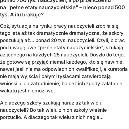
ponad 700 tys. nauczycieli, a po przeliczeniu
na "pełne etaty nauczycielskie" – nieco ponad 500
tys. A ilu brakuje?
Cóż, sytuacja na rynku pracy nauczycieli zrobiła się
tego lata aż tak dramatycznie dramatyczna, że szkoły
poszukują aż… ponad 20 tys. nauczycieli. Czyli, biorąc
pod uwagę owe "pełne etaty nauczycielskie", szukają
aż jednego na każdych 25 nauczycieli. Doszło do tego,
że gotowe są przyjąć niemal każdego, kto się nawinie,
nawet jeśli nie ma odpowiednich kwalifikacji, a kuratoria
nie mają wyjścia i całymi tysiącami zatwierdzają
wnioski o ich zatrudnienie, bo bez ich zgody załatanie
wakatu jest niemożliwe.
A dlaczego szkoły szukają naraz aż tak wielu
nauczycieli? Bo tak wielu z nich szkoły właśnie
porzuciło. A dlaczego tak wielu z nich nagle...