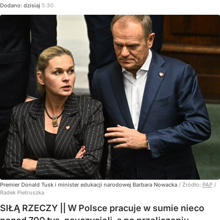
Dodano:
dzisiaj
5:30
Premier Donald Tusk i minister edukacji narodowej Barbara Nowacka
/ Źródło:
PAP
/
Radek Pietruszka
SIŁĄ RZECZY || W Polsce pracuje w sumie nieco