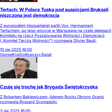
Tertsch: W Polsce Tuska pod auspicjami Brukseli
niszczona jest demokracja
Z europosłem hiszpańskiej partii Vox, Hermannem
Tertschem, po jego wizycie w Warszawie na czele delegacji
Komitetu na rzecz Poszanowania Wolności i Demokracji
(„Komitet Tarcza Wolności”) rozmawia Olivier Bault.
10
sie
2025
16:00
Opinie
Kraj
DoRzeczy+
Świat
Czuję się trochę jak Brygada Świętokrzyska
Z Robertem Bąkiewiczem, liderem Ruchu Obrony Granic
rozmawia Ryszard Gromadzki.
3
sie
2025
16:00