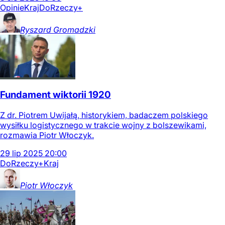
Opinie
Kraj
DoRzeczy+
Ryszard
Gromadzki
Fundament wiktorii 1920
Z dr. Piotrem Uwijałą, historykiem, badaczem polskiego
wysiłku logistycznego w trakcie wojny z bolszewikami,
rozmawia Piotr Włoczyk.
29
lip
2025
20:00
DoRzeczy+
Kraj
Piotr
Włoczyk