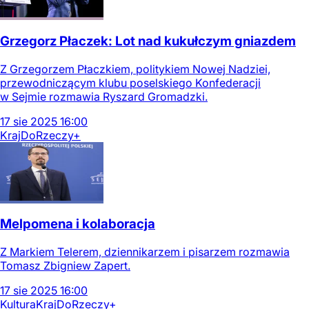
Grzegorz Płaczek: Lot nad kukułczym gniazdem
Z Grzegorzem Płaczkiem, politykiem Nowej Nadziei,
przewodniczącym klubu poselskiego Konfederacji
w Sejmie rozmawia Ryszard Gromadzki.
17
sie
2025
16:00
Kraj
DoRzeczy+
Melpomena i kolaboracja
Z Markiem Telerem, dziennikarzem i pisarzem rozmawia
Tomasz Zbigniew Zapert.
17
sie
2025
16:00
Kultura
Kraj
DoRzeczy+