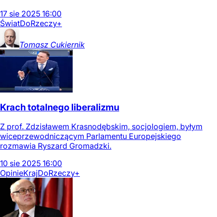
17
sie
2025
16:00
Świat
DoRzeczy+
Tomasz
Cukiernik
Krach totalnego liberalizmu
Z prof. Zdzisławem Krasnodębskim, socjologiem, byłym
wiceprzewodniczącym Parlamentu Europejskiego
rozmawia Ryszard Gromadzki.
10
sie
2025
16:00
Opinie
Kraj
DoRzeczy+