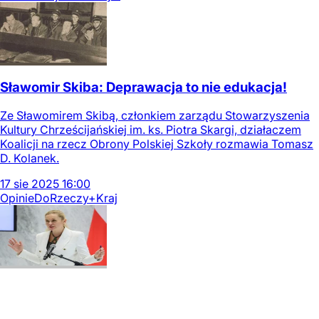
Sławomir Skiba: Deprawacja to nie edukacja!
Ze Sławomirem Skibą, członkiem zarządu Stowarzyszenia
Kultury Chrześcijańskiej im. ks. Piotra Skargi, działaczem
Koalicji na rzecz Obrony Polskiej Szkoły rozmawia Tomasz
D. Kolanek.
17
sie
2025
16:00
Opinie
DoRzeczy+
Kraj