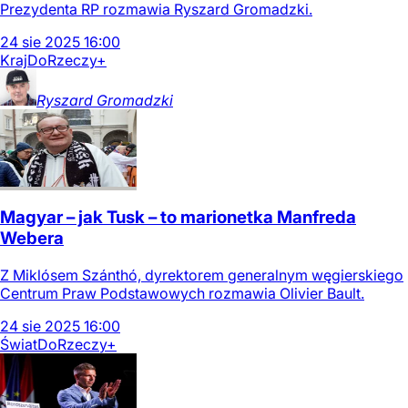
Prezydenta RP rozmawia Ryszard Gromadzki.
24
sie
2025
16:00
Kraj
DoRzeczy+
Ryszard
Gromadzki
Magyar – jak Tusk – to marionetka Manfreda
Webera
Z Miklósem Szánthó, dyrektorem generalnym węgierskiego
Centrum Praw Podstawowych rozmawia Olivier Bault.
24
sie
2025
16:00
Świat
DoRzeczy+