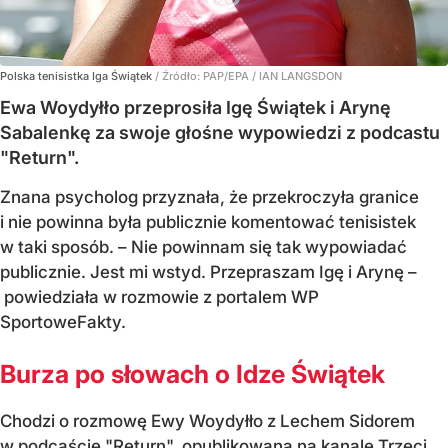
Polska tenisistka Iga Świątek
/ Źródło:
PAP/EPA
/
IAN LANGSDON
Ewa Woydyłło przeprosiła Igę Świątek i Arynę
Sabalenkę za swoje głośne wypowiedzi z podcastu
"Return".
Znana psycholog przyznała, że przekroczyła granice
i nie powinna była publicznie komentować tenisistek
w taki sposób. – Nie powinnam się tak wypowiadać
publicznie. Jest mi wstyd. Przepraszam Igę i Arynę –
powiedziała w rozmowie z portalem WP
SportoweFakty.
Burza po słowach o Idze Świątek
Chodzi o rozmowę Ewy Woydyłło z Lechem Sidorem
w podcaście "Return", opublikowana na kanale Trzeci