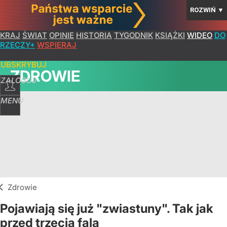
ROZWIŃ
▼
KRAJ
ŚWIAT
OPINIE
HISTORIA
TYGODNIK
KSIĄŻKI
WIDEO
DO
RZECZY+
WSPIERAJ
SUBSKRYBUJ
ZDROWIE
ZALOGUJ
MENU
Zdrowie
Pojawiają się już "zwiastuny". Tak jak
przed trzecią falą