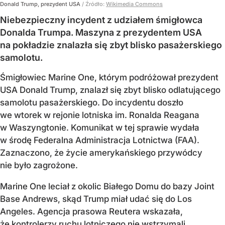
Donald Trump, prezydent USA
/ Źródło:
Wikimedia Commons
Niebezpieczny incydent z udziałem śmigłowca
Donalda Trumpa. Maszyna z prezydentem USA
na pokładzie znalazła się zbyt blisko pasażerskiego
samolotu.
Śmigłowiec Marine One, którym podróżował prezydent
USA Donald Trump, znalazł się zbyt blisko odlatującego
samolotu pasażerskiego. Do incydentu doszło
we wtorek w rejonie lotniska im. Ronalda Reagana
w Waszyngtonie. Komunikat w tej sprawie wydała
w środę Federalna Administracja Lotnictwa (FAA).
Zaznaczono, że życie amerykańskiego przywódcy
nie było zagrożone.
Marine One leciał z okolic Białego Domu do bazy Joint
Base Andrews, skąd Trump miał udać się do Los
Angeles. Agencja prasowa Reutera wskazała,
że kontrolerzy ruchu lotniczego nie wstrzymali