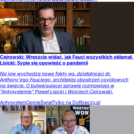
Cejrowski: Wreszcie widać, jak Fauci wszystkich okłamał.
Lisicki: Sypie się opowieść o pandemii
Na jaw wychodzą nowe fakty ws. działalności dr.
Anthony'ego Fauciego, architekta obostrzeń covidowych
na świecie. O bulwersującej sprawie rozmawiają w
"Antysystemie" Paweł Lisicki i Wojciech Cejrowski.
Antysystem
Opinie
Świat
Tylko na DoRzeczy.pl