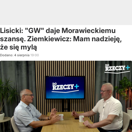
Lisicki: "GW" daje Morawieckiemu
szansę. Ziemkiewicz: Mam nadzieję,
że się mylą
Dodano:
4
sierpnia
19:00