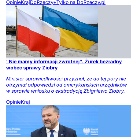
Opinie
Kraj
DoRzeczy+
Tylko na DoRzeczy.pl
"Nie mamy informacji zwrotnej". Żurek bezradny
wobec sprawy Ziobry
Minister sprawiedliwości przyznał, że do tej pory nie
otrzymał odpowiedzi od amerykańskich urzędników
w sprawie wniosku o ekstradycję Zbigniewa Ziobry.
Opinie
Kraj