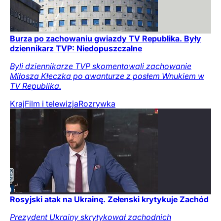
Burza po zachowaniu gwiazdy TV Republika. Były
dziennikarz TVP: Niedopuszczalne
Byli dziennikarze TVP skomentowali zachowanie
Miłosza Kłeczka po awanturze z posłem Wnukiem w
TV Republika.
Kraj
Film i telewizja
Rozrywka
Rosyjski atak na Ukrainę. Zełenski krytykuje Zachód
Prezydent Ukrainy skrytykował zachodnich