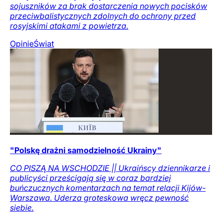
sojuszników za brak dostarczenia nowych pocisków
przeciwbalistycznych zdolnych do ochrony przed
rosyjskimi atakami z powietrza.
Opinie
Świat
"Polskę drażni samodzielność Ukrainy"
CO PISZĄ NA WSCHODZIE || Ukraińscy dziennikarze i
publicyści prześcigają się w coraz bardziej
buńczucznych komentarzach na temat relacji Kijów-
Warszawa. Uderza groteskowa wręcz pewność
siebie.