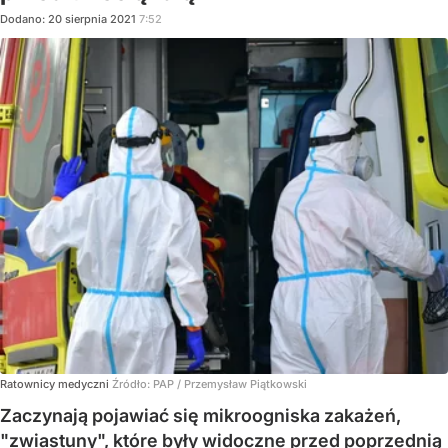
Dodano:
20
sierpnia
2021
7:52
Ratownicy medyczni
Źródło:
PAP
/
Przemysław Piątkowski
Zaczynają pojawiać się mikroogniska zakażeń,
"zwiastuny", które były widoczne przed poprzednią