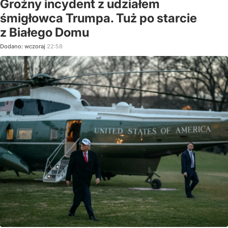
Groźny incydent z udziałem
śmigłowca Trumpa. Tuż po starcie
z Białego Domu
Dodano:
wczoraj
22:58