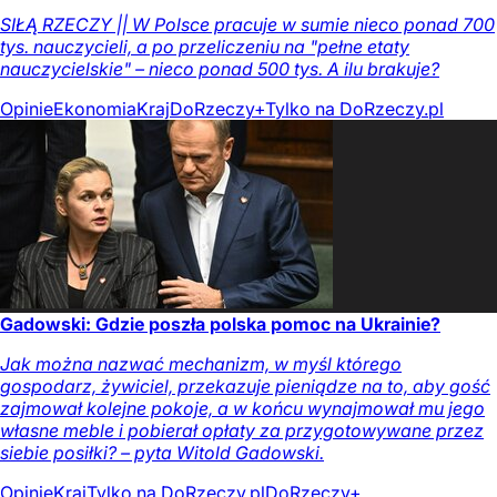
SIŁĄ RZECZY || W Polsce pracuje w sumie nieco ponad 700
tys. nauczycieli, a po przeliczeniu na "pełne etaty
nauczycielskie" – nieco ponad 500 tys. A ilu brakuje?
Opinie
Ekonomia
Kraj
DoRzeczy+
Tylko na DoRzeczy.pl
Gadowski: Gdzie poszła polska pomoc na Ukrainie?
Jak można nazwać mechanizm, w myśl którego
gospodarz, żywiciel, przekazuje pieniądze na to, aby gość
zajmował kolejne pokoje, a w końcu wynajmował mu jego
własne meble i pobierał opłaty za przygotowywane przez
siebie posiłki? – pyta Witold Gadowski.
Opinie
Kraj
Tylko na DoRzeczy.pl
DoRzeczy+