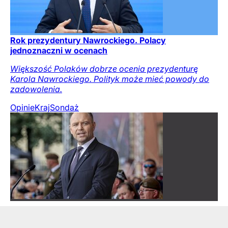
Rok prezydentury Nawrockiego. Polacy
jednoznaczni w ocenach
Większość Polaków dobrze ocenia prezydenturę
Karola Nawrockiego. Polityk może mieć powody do
zadowolenia.
Opinie
Kraj
Sondaż