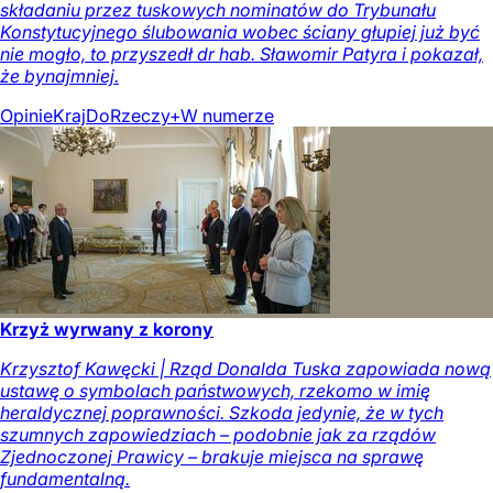
składaniu przez tuskowych nominatów do Trybunału
Konstytucyjnego ślubowania wobec ściany głupiej już być
nie mogło, to przyszedł dr hab. Sławomir Patyra i pokazał,
że bynajmniej.
Opinie
Kraj
DoRzeczy+
W numerze
Krzyż wyrwany z korony
Krzysztof Kawęcki | Rząd Donalda Tuska zapowiada nową
ustawę o symbolach państwowych, rzekomo w imię
heraldycznej poprawności. Szkoda jedynie, że w tych
szumnych zapowiedziach – podobnie jak za rządów
Zjednoczonej Prawicy – brakuje miejsca na sprawę
fundamentalną.