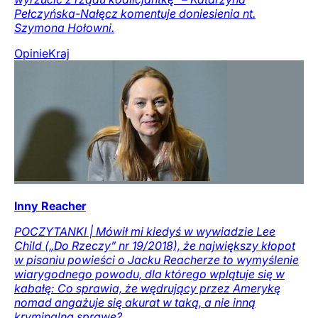
Pełczyńska-Nałęcz komentuje doniesienia nt.
Szymona Hołowni.
Opinie
Kraj
Inny Reacher
POCZYTANKI | Mówił mi kiedyś w wywiadzie Lee
Child („Do Rzeczy” nr 19/2018), że największy kłopot
w pisaniu powieści o Jacku Reacherze to wymyślenie
wiarygodnego powodu, dla którego wplątuje się w
kabałę: Co sprawia, że wędrujący przez Amerykę
nomad angażuje się akurat w taką, a nie inną
kryminalną sprawę?