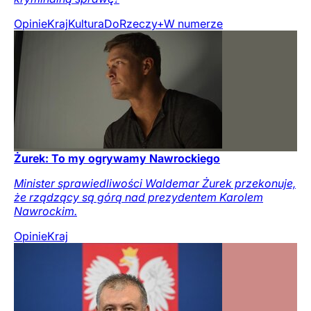
Opinie
Kraj
Kultura
DoRzeczy+
W numerze
Żurek: To my ogrywamy Nawrockiego
Minister sprawiedliwości Waldemar Żurek przekonuje,
że rządzący są górą nad prezydentem Karolem
Nawrockim.
Opinie
Kraj