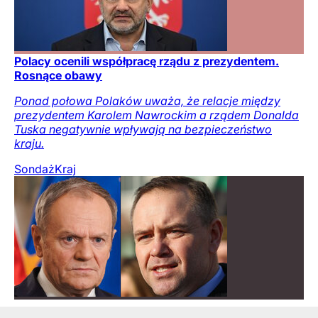
Polacy ocenili współpracę rządu z prezydentem.
Rosnące obawy
Ponad połowa Polaków uważa, że relacje między
prezydentem Karolem Nawrockim a rządem Donalda
Tuska negatywnie wpływają na bezpieczeństwo
kraju.
Sondaż
Kraj