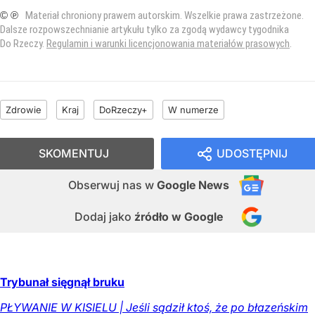
© ℗
Materiał chroniony prawem autorskim. Wszelkie prawa zastrzeżone.
Dalsze rozpowszechnianie artykułu tylko za zgodą wydawcy tygodnika
Do Rzeczy.
Regulamin i warunki licencjonowania materiałów prasowych
.
Zdrowie
Kraj
DoRzeczy+
W numerze
SKOMENTUJ
UDOSTĘPNIJ
Obserwuj nas
w
Google News
Dodaj jako
źródło w Google
Trybunał sięgnął bruku
PŁYWANIE W KISIELU | Jeśli sądził ktoś, że po błazeńskim