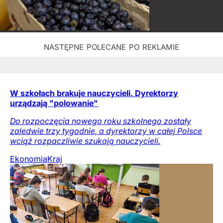
W szkołach brakuje nauczycieli. Dyrektorzy
urządzają "polowanie"
Do rozpoczęcia nowego roku szkolnego zostały
zaledwie trzy tygodnie, a dyrektorzy w całej Polsce
wciąż rozpaczliwie szukają nauczycieli.
Ekonomia
Kraj