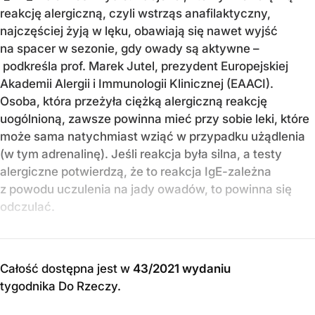
reakcję alergiczną, czyli wstrząs anafilaktyczny,
najczęściej żyją w lęku, obawiają się nawet wyjść
na spacer w sezonie, gdy owady są aktywne –
podkreśla prof. Marek Jutel, prezydent Europejskiej
Akademii Alergii i Immunologii Klinicznej (EAACI).
Osoba, która przeżyła ciężką alergiczną reakcję
uogólnioną, zawsze powinna mieć przy sobie leki, które
może sama natychmiast wziąć w przypadku użądlenia
(w tym adrenalinę). Jeśli reakcja była silna, a testy
alergiczne potwierdzą, że to reakcja IgE-zależna
z powodu uczulenia na jady owadów, to powinna się
odczulać.
Całość dostępna jest w
43/2021 wydaniu
tygodnika Do Rzeczy
.