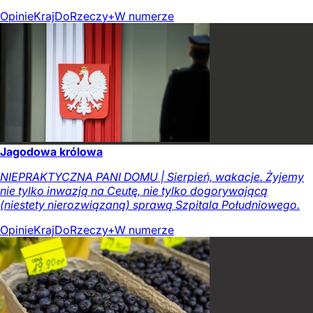
Opinie
Kraj
DoRzeczy+
W numerze
Jagodowa królowa
NIEPRAKTYCZNA PANI DOMU | Sierpień, wakacje. Żyjemy
nie tylko inwazją na Ceutę, nie tylko dogorywającą
(niestety nierozwiązaną) sprawą Szpitala Południowego.
Opinie
Kraj
DoRzeczy+
W numerze