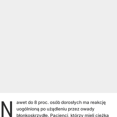
N
awet do 8 proc. osób dorosłych ma reakcję
uogólnioną po użądleniu przez owady
błonkoskrzydłe. Pacjenci, którzy mieli ciężką