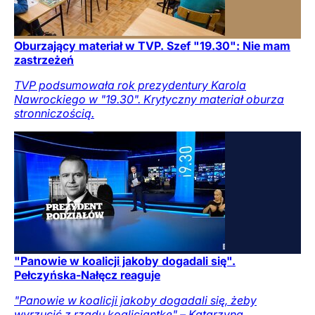
Oburzający materiał w TVP. Szef "19.30": Nie mam
zastrzeżeń
TVP podsumowała rok prezydentury Karola
Nawrockiego w "19.30". Krytyczny materiał oburza
stronniczością.
"Panowie w koalicji jakoby dogadali się".
Pełczyńska-Nałęcz reaguje
"Panowie w koalicji jakoby dogadali się, żeby
wyrzucić z rządu koalicjantkę" – Katarzyna