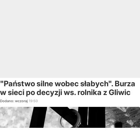
"Państwo silne wobec słabych". Burza
w sieci po decyzji ws. rolnika z Gliwic
Dodano:
wczoraj
19:50