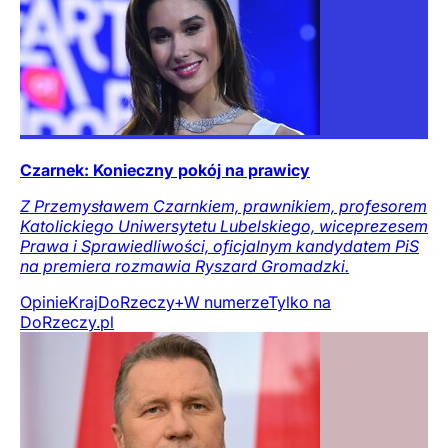
Czarnek: Konieczny pokój na prawicy
Z Przemysławem Czarnkiem, prawnikiem, profesorem
Katolickiego Uniwersytetu Lubelskiego, wiceprezesem
Prawa i Sprawiedliwości, oficjalnym kandydatem PiS
na premiera rozmawia Ryszard Gromadzki.
Opinie
Kraj
DoRzeczy+
W numerze
Tylko na
DoRzeczy.pl