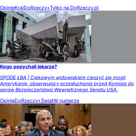
Opinie
Kraj
DoRzeczy+
Tylko na DoRzeczy.pl
Kogo popychali lekarze?
SPODE ŁBA | Ciekawym widowiskiem cieszyć się mogli
Amerykanie, obserwujący przesłuchania przed Komisją do
spraw Bezpieczeństwa Wewnętrznego Senatu USA.
Opinie
DoRzeczy+
Świat
W numerze