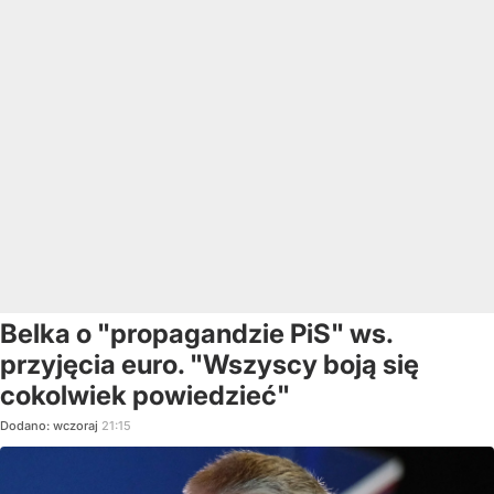
Belka o "propagandzie PiS" ws.
przyjęcia euro. "Wszyscy boją się
cokolwiek powiedzieć"
Dodano:
wczoraj
21:15