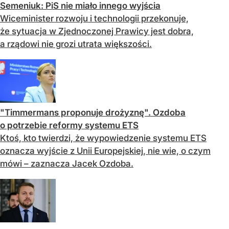
Semeniuk: PiS nie miało innego wyjścia
Wiceminister rozwoju i technologii przekonuje,
że sytuacja w Zjednoczonej Prawicy jest dobra,
a rządowi nie grozi utrata większości.
"Timmermans proponuje drożyznę". Ozdoba
o potrzebie reformy systemu ETS
Ktoś, kto twierdzi, że wypowiedzenie systemu ETS
oznacza wyjście z Unii Europejskiej, nie wie, o czym
mówi – zaznacza Jacek Ozdoba.