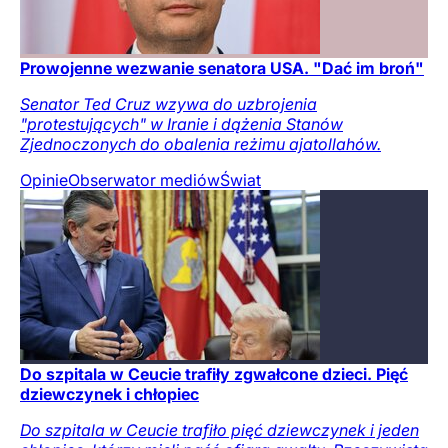
Prowojenne wezwanie senatora USA. "Dać im broń"
Senator Ted Cruz wzywa do uzbrojenia
"protestujących" w Iranie i dążenia Stanów
Zjednoczonych do obalenia reżimu ajatollahów.
Opinie
Obserwator mediów
Świat
Do szpitala w Ceucie trafiły zgwałcone dzieci. Pięć
dziewczynek i chłopiec
Do szpitala w Ceucie trafiło pięć dziewczynek i jeden