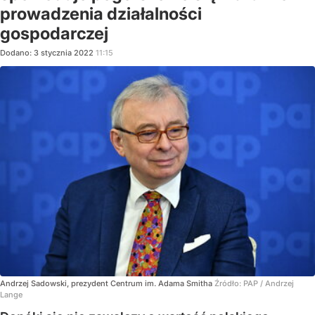
prowadzenia działalności
gospodarczej
Dodano:
3
stycznia
2022
11:15
Andrzej Sadowski, prezydent Centrum im. Adama Smitha
Źródło:
PAP
/
Andrzej
Lange