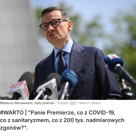
Mateusz Morawiecki, były premier
/ Źródło:
PAP
/
Marcin Obara
#WARTO | "Panie Premierze, co z COVID-19,
co z sanitaryzmem, co z 200 tys. nadmiarowych
zgonów?".