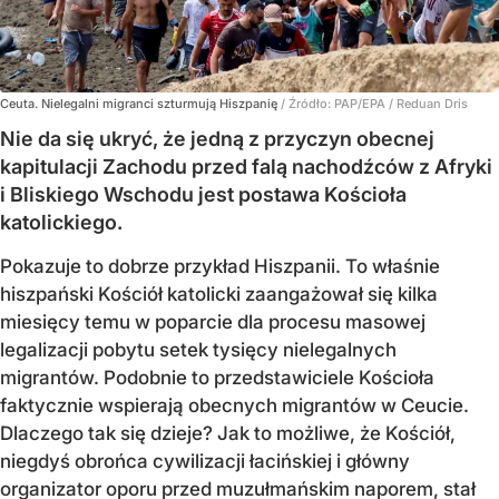
Ceuta. Nielegalni migranci szturmują Hiszpanię
/ Źródło:
PAP/EPA
/
Reduan Dris
Nie da się ukryć, że jedną z przyczyn obecnej
kapitulacji Zachodu przed falą nachodźców z Afryki
i Bliskiego Wschodu jest postawa Kościoła
katolickiego.
Pokazuje to dobrze przykład Hiszpanii. To właśnie
hiszpański Kościół katolicki zaangażował się kilka
miesięcy temu w poparcie dla procesu masowej
legalizacji pobytu setek tysięcy nielegalnych
migrantów. Podobnie to przedstawiciele Kościoła
faktycznie wspierają obecnych migrantów w Ceucie.
Dlaczego tak się dzieje? Jak to możliwe, że Kościół,
niegdyś obrońca cywilizacji łacińskiej i główny
organizator oporu przed muzułmańskim naporem, stał