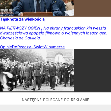
Tęsknota za wielkością
NA PIERWSZY OGIEŃ | Na ekrany francuskich kin weszła
dwuczęściowa epopeja filmowa o wojennych losach gen.
Charles’a de Gaulle’a.
Opinie
DoRzeczy+
Świat
W numerze