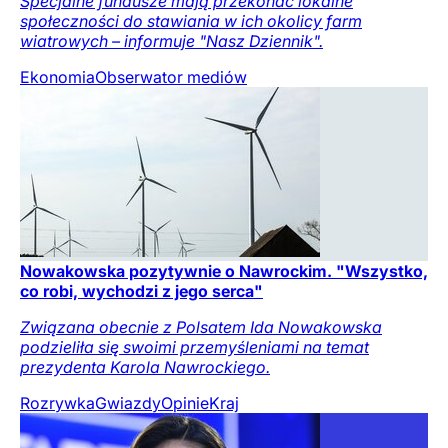
Specjalne fundusze mają przekonać lokalne
społeczności do stawiania w ich okolicy farm
wiatrowych – informuje "Nasz Dziennik".
Ekonomia
Obserwator mediów
Nowakowska pozytywnie o Nawrockim. "Wszystko,
co robi, wychodzi z jego serca"
Związana obecnie z Polsatem Ida Nowakowska
podzieliła się swoimi przemyśleniami na temat
prezydenta Karola Nawrockiego.
Rozrywka
Gwiazdy
Opinie
Kraj