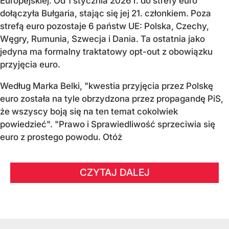
Europejskiej. Od 1 stycznia 2026 r. do strefy euro
dołączyła Bułgaria, stając się jej 21. członkiem.
Poza
strefą euro pozostaje 6 państw UE:
Polska, Czechy,
Węgry, Rumunia, Szwecja i Dania
. Ta ostatnia jako
jedyna ma formalny traktatowy opt-out z obowiązku
przyjęcia euro.
Według Marka Belki, "kwestia przyjęcia przez Polskę
euro została na tyle obrzydzona przez propagandę PiS,
że wszyscy boją się na ten temat cokolwiek
powiedzieć". "Prawo i Sprawiedliwość sprzeciwia się
euro z prostego powodu. Otóż
CZYTAJ DALEJ