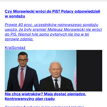
Czy Morawiecki wróci do PiS? Polacy odpowiedzieli
w sondażu
Prawie 40 proc. uczestników najnowszego sondażu
uważa, że były premier Mateusz Morawiecki nie wróci
do PiS. Niemal tyle samo pytanych nie ma w tej
sprawie zdania.
Kraj
Sondaż
Nie chcą wiatraków? Mają dostać pieniądze.
Kontrowersyjny plan rządu