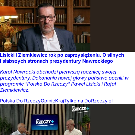
Lisicki i Ziemkiewicz rok po zaprzysiężeniu. O silnych
i słabszych stronach prezydentury Nawrockiego
Karol Nawrocki obchodzi pierwszą rocznicę swojej
prezydentury. Dokonania nowej głowy państwa ocenili w
programie "Polska Do Rzeczy" Paweł Lisicki i Rafał
Ziemkiewicz.
Polska Do Rzeczy
Opinie
Kraj
Tylko na DoRzeczy.pl