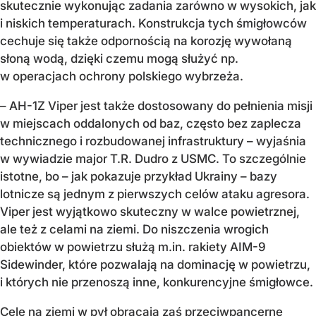
skutecznie wykonując zadania zarówno w wysokich, jak
i niskich temperaturach. Konstrukcja tych śmigłowców
cechuje się także odpornością na korozję wywołaną
słoną wodą, dzięki czemu mogą służyć np.
w operacjach ochrony polskiego wybrzeża.
– AH-1Z Viper jest także dostosowany do pełnienia misji
w miejscach oddalonych od baz, często bez zaplecza
technicznego i rozbudowanej infrastruktury – wyjaśnia
w wywiadzie major T.R. Dudro z USMC. To szczególnie
istotne, bo – jak pokazuje przykład Ukrainy – bazy
lotnicze są jednym z pierwszych celów ataku agresora.
Viper jest wyjątkowo skuteczny w walce powietrznej,
ale też z celami na ziemi. Do niszczenia wrogich
obiektów w powietrzu służą m.in. rakiety AIM-9
Sidewinder, które pozwalają na dominację w powietrzu,
i których nie przenoszą inne, konkurencyjne śmigłowce.
Cele na ziemi w pył obracają zaś przeciwpancerne