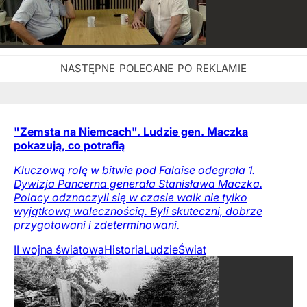
"Zemsta na Niemcach". Ludzie gen. Maczka
pokazują, co potrafią
Kluczową rolę w bitwie pod Falaise odegrała 1.
Dywizja Pancerna generała Stanisława Maczka.
Polacy odznaczyli się w czasie walk nie tylko
wyjątkową walecznością. Byli skuteczni, dobrze
przygotowani i zdeterminowani.
II wojna światowa
Historia
Ludzie
Świat