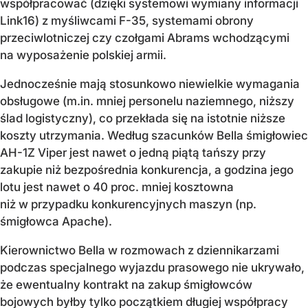
współpracować (dzięki systemowi wymiany informacji
Link16) z myśliwcami F-35, systemami obrony
przeciwlotniczej czy czołgami Abrams wchodzącymi
na wyposażenie polskiej armii.
Jednocześnie mają stosunkowo niewielkie wymagania
obsługowe (m.in. mniej personelu naziemnego, niższy
ślad logistyczny), co przekłada się na istotnie niższe
koszty utrzymania. Według szacunków Bella śmigłowiec
AH-1Z Viper jest nawet o jedną piątą tańszy przy
zakupie niż bezpośrednia konkurencja, a godzina jego
lotu jest nawet o 40 proc. mniej kosztowna
niż w przypadku konkurencyjnych maszyn (np.
śmigłowca Apache).
Kierownictwo Bella w rozmowach z dziennikarzami
podczas specjalnego wyjazdu prasowego nie ukrywało,
że ewentualny kontrakt na zakup śmigłowców
bojowych byłby tylko początkiem długiej współpracy