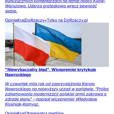
buńczucznych komentarzach na temat relacji Kijów-
Warszawa. Uderza groteskowa wręcz pewność
siebie.
Opinie
Kraj
DoRzeczy+
Tylko na DoRzeczy.pl
"Niewybaczalny błąd". Wicepremier krytykuje
Nawrockiego
W czwartek mija rok od zaprzysiężenia Karola
Nawrockiego na najwyższy urząd w państwie. "Próba
zahamowania modernizacji polskiej armii zakrawa o
zdradę stanu" – napisał wicepremier Władysław
Kosiniak-Kamysz.
Opinie
Kraj
Obserwator mediów