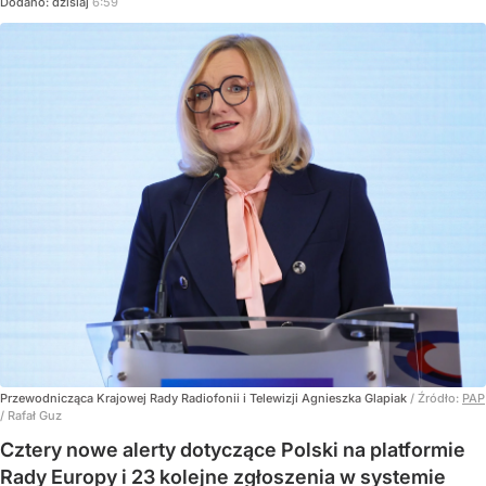
Dodano:
dzisiaj
6:59
Przewodnicząca Krajowej Rady Radiofonii i Telewizji Agnieszka Glapiak
/ Źródło:
PAP
/
Rafał Guz
Cztery nowe alerty dotyczące Polski na platformie
Rady Europy i 23 kolejne zgłoszenia w systemie