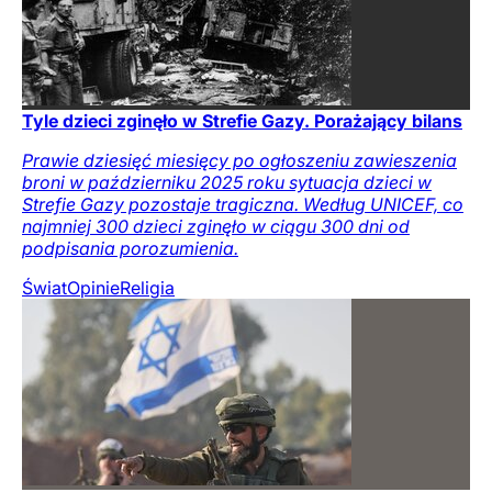
Tyle dzieci zginęło w Strefie Gazy. Porażający bilans
Prawie dziesięć miesięcy po ogłoszeniu zawieszenia
broni w październiku 2025 roku sytuacja dzieci w
Strefie Gazy pozostaje tragiczna. Według UNICEF, co
najmniej 300 dzieci zginęło w ciągu 300 dni od
podpisania porozumienia.
Świat
Opinie
Religia