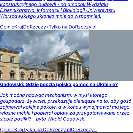
konstrukcyjnego budowli - na gmachu Wydziału
Dziennikarstwa, Informacji i Bibliologii Uniwersytetu
Warszawskiego skłoniło mnie do wspomnień.
Opinie
Kraj
DoRzeczy+
Tylko na DoRzeczy.pl
Gadowski: Gdzie poszła polska pomoc na Ukrainie?
Jak można nazwać mechanizm, w myśl którego
gospodarz, żywiciel, przekazuje pieniądze na to, aby gość
zajmował kolejne pokoje, a w końcu wynajmował mu jego
własne meble i pobierał opłaty za przygotowywane przez
siebie posiłki? – pyta Witold Gadowski.
Opinie
Kraj
Tylko na DoRzeczy.pl
DoRzeczy+