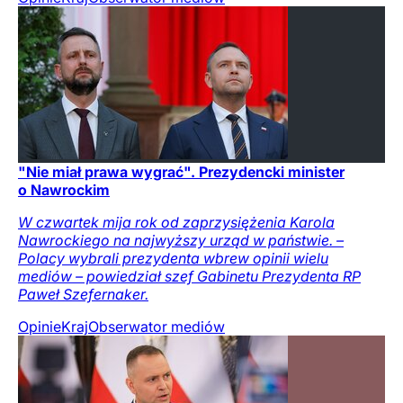
"Nie miał prawa wygrać". Prezydencki minister
o Nawrockim
W czwartek mija rok od zaprzysiężenia Karola
Nawrockiego na najwyższy urząd w państwie. –
Polacy wybrali prezydenta wbrew opinii wielu
mediów – powiedział szef Gabinetu Prezydenta RP
Paweł Szefernaker.
Opinie
Kraj
Obserwator mediów