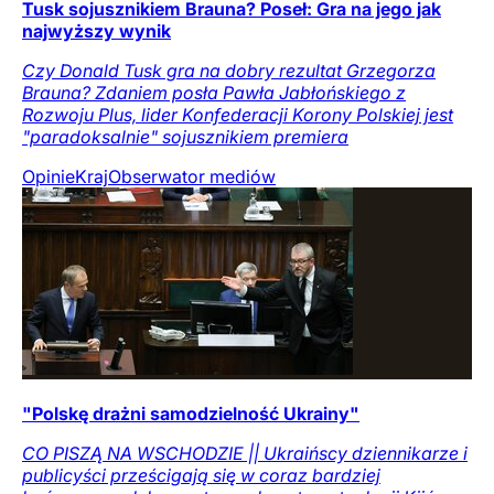
Tusk sojusznikiem Brauna? Poseł: Gra na jego jak
najwyższy wynik
Czy Donald Tusk gra na dobry rezultat Grzegorza
Brauna? Zdaniem posła Pawła Jabłońskiego z
Rozwoju Plus, lider Konfederacji Korony Polskiej jest
"paradoksalnie" sojusznikiem premiera
Opinie
Kraj
Obserwator mediów
"Polskę drażni samodzielność Ukrainy"
CO PISZĄ NA WSCHODZIE || Ukraińscy dziennikarze i
publicyści prześcigają się w coraz bardziej