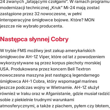
24 zwanych „latającymi czołgami”. W ramach programu
modernizacji technicznej „Kruk” Mi-24 mają zostać
zastąpione przez 32 nowoczesne, w pełni
interoperacyjne śmigłowce bojowe. Które? MON
jeszcze nie wybrało producenta.
Następca słynnej Cobry
W trybie FMS możliwy jest zakup amerykańskich
śmigłowców AH-1Z Viper, które od lat z powodzeniem
wykorzystywane są przez korpus piechoty morskiej
USA. Produkowana przez koncern Bell Textron
nowoczesna maszyna jest następcą legendarnego
śmigłowca AH-1 Cobra, który wspomagał marines
jeszcze podczas wojny w Wietnamie. AH-1Z służył
również w Iraku oraz w Afganistanie, gdzie musiał radzić
sobie z piekielnie trudnymi warunkami
atmosferycznymi, a także z piachem, pyłem czy błotem,