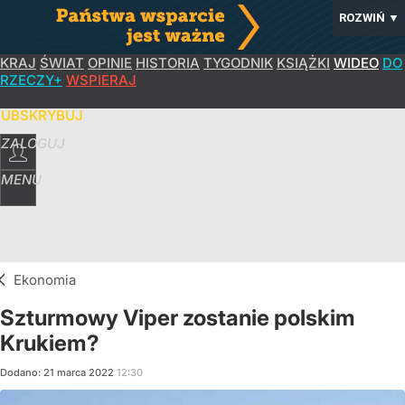
ROZWIŃ
▼
KRAJ
ŚWIAT
OPINIE
HISTORIA
TYGODNIK
KSIĄŻKI
WIDEO
DO
RZECZY+
WSPIERAJ
SUBSKRYBUJ
ZALOGUJ
MENU
Ekonomia
Szturmowy Viper zostanie polskim
Krukiem?
Dodano:
21
marca
2022
12:30