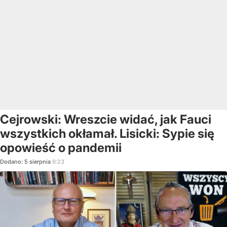
Cejrowski: Wreszcie widać, jak Fauci
wszystkich okłamał. Lisicki: Sypie się
opowieść o pandemii
Dodano:
5
sierpnia
9:23