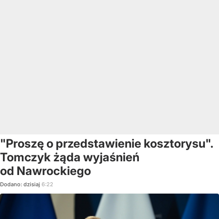
"Proszę o przedstawienie kosztorysu".
Tomczyk żąda wyjaśnień
od Nawrockiego
Dodano:
dzisiaj
6:22