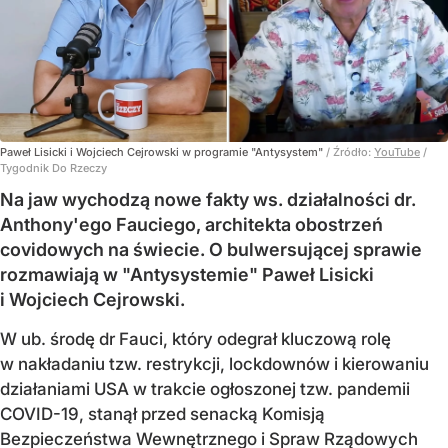
Paweł Lisicki i Wojciech Cejrowski w programie "Antysystem"
/ Źródło:
YouTube
/
Tygodnik Do Rzeczy
Na jaw wychodzą nowe fakty ws. działalności dr.
Anthony'ego Fauciego, architekta obostrzeń
covidowych na świecie. O bulwersującej sprawie
rozmawiają w "Antysystemie" Paweł Lisicki
i Wojciech Cejrowski.
W ub. środę dr Fauci, który odegrał kluczową rolę
w nakładaniu tzw. restrykcji, lockdownów i kierowaniu
działaniami USA w trakcie ogłoszonej tzw. pandemii
COVID-19, stanął przed senacką Komisją
Bezpieczeństwa Wewnętrznego i Spraw Rządowych