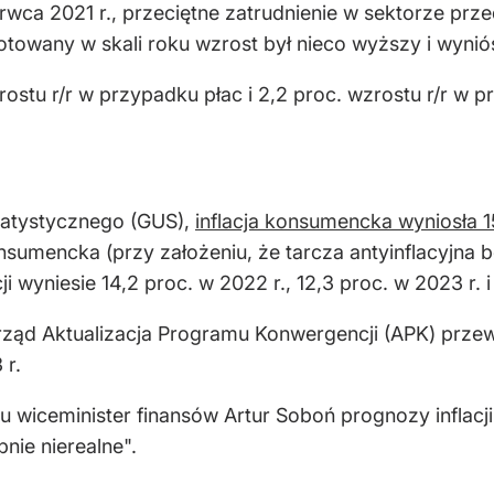
wca 2021 r., przeciętne zatrudnienie w sektorze przed
owany w skali roku wzrost był nieco wyższy i wyniós
ostu r/r w przypadku płac i 2,2 proc. wzrostu r/r w p
atystycznego (GUS),
inflacja konsumencka wyniosła 
konsumencka (przy założeniu, że tarcza antyinflacyjn
ji wyniesie 14,2 proc. w 2022 r., 12,3 proc. w 2023 r. i
 rząd Aktualizacja Programu Konwergencji (APK) przewi
 r.
u wiceminister finansów Artur Soboń prognozy inflacj
nie nierealne".