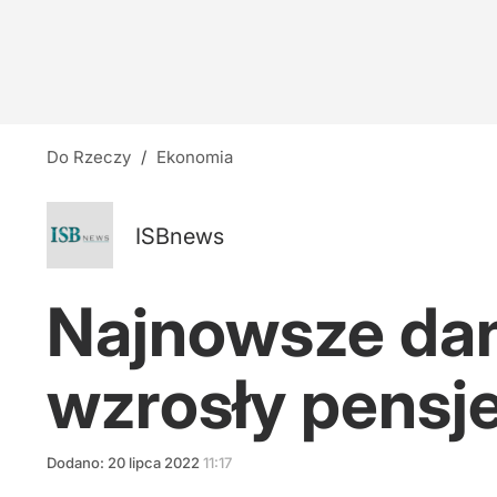
Do Rzeczy
/
Ekonomia
ISBnews
Najnowsze dan
wzrosły pensj
Dodano:
20
lipca
2022
11:17