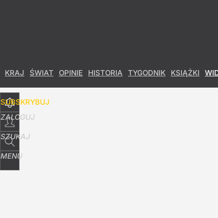
Udostępnij
5
Skomentuj
KRAJ
ŚWIAT
OPINIE
HISTORIA
TYGODNIK
KSIĄŻKI
WI
SUBSKRYBUJ
ZALOGUJ
SZUKAJ
MENU