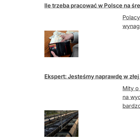
Ile trzeba pracować w Polsce na śr
Polacy
wynagr
Ekspert: Jesteśmy naprawdę w złej
Mity o
na wyc
bardzo