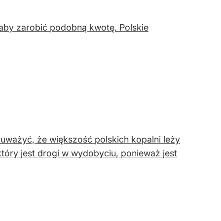
 aby zarobić podobną kwotę. Polskie
auważyć, że większość polskich kopalni leży
który jest drogi w wydobyciu, ponieważ jest