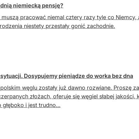
ednią niemiecką pensję?
 muszą pracować niemal cztery razy tyle co Niemcy,
odzenia niestety przestały gonić zachodnie.
 sytuacji. Dosypujemy pieniądze do worka bez dna
 polskim węglu zostały już dawno rozwiane. Proszę z
zerpanych złożach, oferuje się węgiel słabej jakości, 
 głęboko i jest trudno...