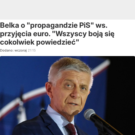
Belka o "propagandzie PiS" ws.
przyjęcia euro. "Wszyscy boją się
cokolwiek powiedzieć"
Dodano:
wczoraj
21:15