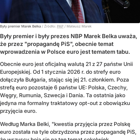
Były premier Marek Belka
/ Źródło:
PAP
/
Mateusz Marek
Były premier i były prezes NBP Marek Belka uważa,
że przez "propagandę PiS", obecnie temat
wprowadzenia w Polsce euro jest tematem tabu.
Obecnie euro jest oficjalną walutą 21 z 27 państw Unii
Europejskiej. Od 1 stycznia 2026 r. do strefy euro
dołączyła Bułgaria, stając się jej 21. członkiem.
Poza
strefą euro pozostaje 6 państw UE:
Polska, Czechy,
Węgry, Rumunia, Szwecja i Dania
. Ta ostatnia jako
jedyna ma formalny traktatowy opt-out z obowiązku
przyjęcia euro.
Według Marka Belki, "kwestia przyjęcia przez Polskę
euro została na tyle obrzydzona przez propagandę PiS,
że wszyscy boją się na ten temat cokolwiek