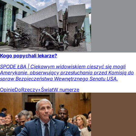
Kogo popychali lekarze?
SPODE ŁBA | Ciekawym widowiskiem cieszyć się mogli
Amerykanie, obserwujący przesłuchania przed Komisją do
spraw Bezpieczeństwa Wewnętrznego Senatu USA.
Opinie
DoRzeczy+
Świat
W numerze