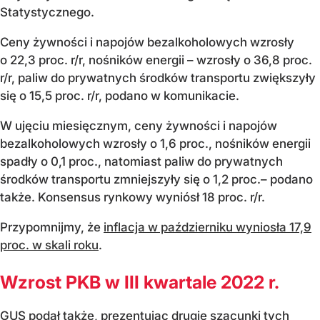
Statystycznego.
Ceny żywności i napojów bezalkoholowych wzrosły
o 22,3 proc. r/r, nośników energii – wzrosły o 36,8 proc.
r/r, paliw do prywatnych środków transportu zwiększyły
się o 15,5 proc. r/r, podano w komunikacie.
W ujęciu miesięcznym, ceny żywności i napojów
bezalkoholowych wzrosły o 1,6 proc., nośników energii
spadły o 0,1 proc., natomiast paliw do prywatnych
środków transportu zmniejszyły się o 1,2 proc.– podano
także. Konsensus rynkowy wyniósł 18 proc. r/r.
Przypomnijmy, że
inflacja w październiku wyniosła 17,9
proc. w skali roku
.
Wzrost PKB w III kwartale 2022 r.
GUS podał także, prezentując drugie szacunki tych