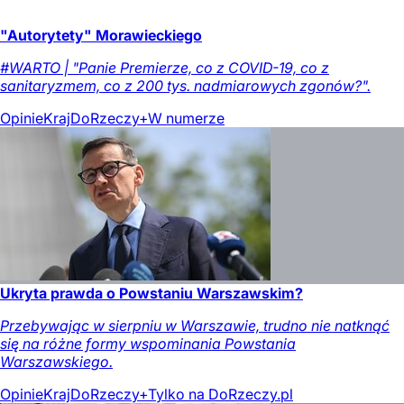
"Autorytety" Morawieckiego
#WARTO | "Panie Premierze, co z COVID-19, co z
sanitaryzmem, co z 200 tys. nadmiarowych zgonów?".
Opinie
Kraj
DoRzeczy+
W numerze
Ukryta prawda o Powstaniu Warszawskim?
Przebywając w sierpniu w Warszawie, trudno nie natknąć
się na różne formy wspominania Powstania
Warszawskiego.
Opinie
Kraj
DoRzeczy+
Tylko na DoRzeczy.pl