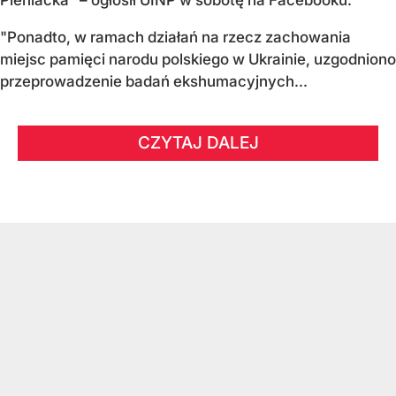
Pieniacka" – ogłosił UINP w sobotę na Facebooku.
"Ponadto, w ramach działań na rzecz zachowania
miejsc pamięci narodu polskiego w Ukrainie, uzgodniono
przeprowadzenie badań ekshumacyjnych...
CZYTAJ DALEJ