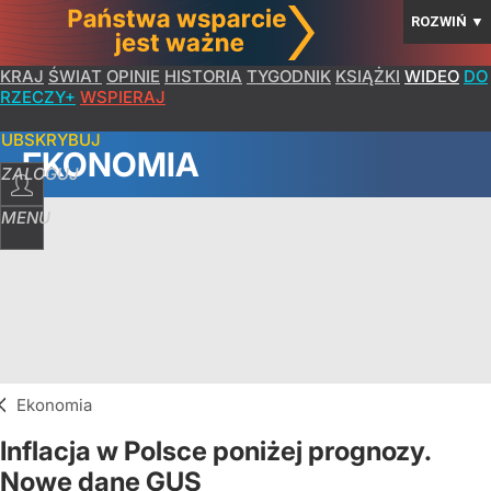
ROZWIŃ
▼
KRAJ
ŚWIAT
OPINIE
HISTORIA
TYGODNIK
KSIĄŻKI
WIDEO
DO
RZECZY+
WSPIERAJ
SUBSKRYBUJ
EKONOMIA
ZALOGUJ
MENU
Ekonomia
Inflacja w Polsce poniżej prognozy.
Nowe dane GUS