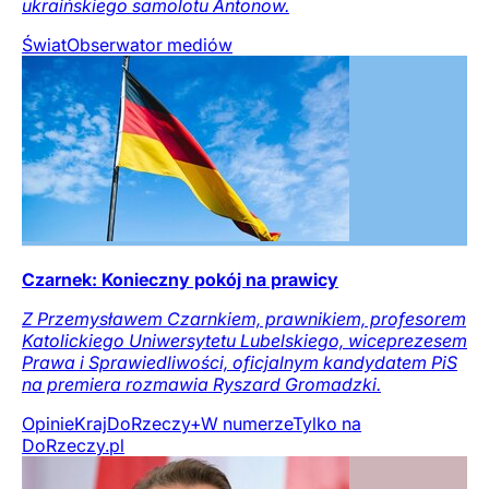
ukraińskiego samolotu Antonow.
Świat
Obserwator mediów
Czarnek: Konieczny pokój na prawicy
Z Przemysławem Czarnkiem, prawnikiem, profesorem
Katolickiego Uniwersytetu Lubelskiego, wiceprezesem
Prawa i Sprawiedliwości, oficjalnym kandydatem PiS
na premiera rozmawia Ryszard Gromadzki.
Opinie
Kraj
DoRzeczy+
W numerze
Tylko na
DoRzeczy.pl