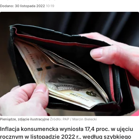
Dodano:
30
listopada
2022
10:19
Pieniądze, zdjęcie ilustracyjne
Źródło:
PAP
/
Marcin Bielecki
Inflacja konsumencka wyniosła 17,4 proc. w ujęciu
rocznym w listopadzie 2022 r., według szybkiego