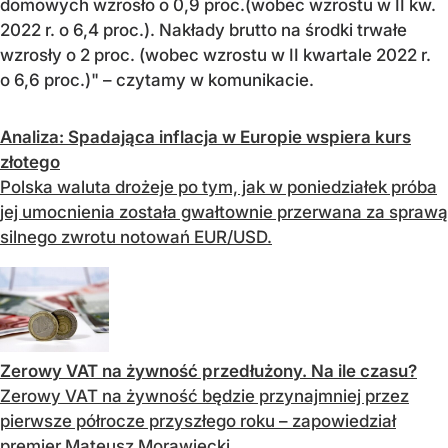
domowych wzrosło o 0,9 proc.(wobec wzrostu w II kw.
2022 r. o 6,4 proc.). Nakłady brutto na środki trwałe
wzrosły o 2 proc. (wobec wzrostu w II kwartale 2022 r.
o 6,6 proc.)" – czytamy w komunikacie.
Analiza: Spadająca inflacja w Europie wspiera kurs
złotego
Polska waluta drożeje po tym, jak w poniedziałek próba
jej umocnienia została gwałtownie przerwana za sprawą
silnego zwrotu notowań EUR/USD.
Zerowy VAT na żywność przedłużony. Na ile czasu?
Zerowy VAT na żywność będzie przynajmniej przez
pierwsze półrocze przyszłego roku – zapowiedział
premier Mateusz Morawiecki.