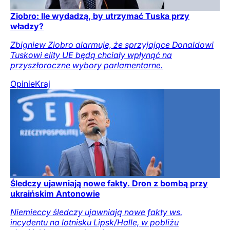
Ziobro: Ile wydadzą, by utrzymać Tuska przy
władzy?
Zbigniew Ziobro alarmuje, że sprzyjające Donaldowi
Tuskowi elity UE będą chciały wpłynąć na
przyszłoroczne wybory parlamentarne.
Opinie
Kraj
Śledczy ujawniają nowe fakty. Dron z bombą przy
ukraińskim Antonowie
Niemieccy śledczy ujawniają nowe fakty ws.
incydentu na lotnisku Lipsk/Halle, w pobliżu