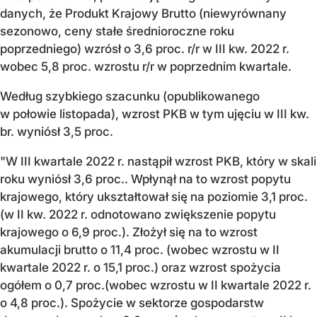
danych, że Produkt Krajowy Brutto (niewyrównany
sezonowo, ceny stałe średnioroczne roku
poprzedniego) wzrósł o 3,6 proc. r/r w III kw. 2022 r.
wobec 5,8 proc. wzrostu r/r w poprzednim kwartale.
Według szybkiego szacunku (opublikowanego
w połowie listopada), wzrost PKB w tym ujęciu w III kw.
br. wyniósł 3,5 proc.
"W III kwartale 2022 r. nastąpił wzrost PKB, który w skali
roku wyniósł 3,6 proc.. Wpłynął na to wzrost popytu
krajowego, który ukształtował się na poziomie 3,1 proc.
(w II kw. 2022 r. odnotowano zwiększenie popytu
krajowego o 6,9 proc.). Złożył się na to wzrost
akumulacji brutto o 11,4 proc. (wobec wzrostu w II
kwartale 2022 r. o 15,1 proc.) oraz wzrost spożycia
ogółem o 0,7 proc.(wobec wzrostu w II kwartale 2022 r.
o 4,8 proc.). Spożycie w sektorze gospodarstw