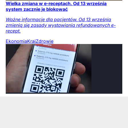
Wielka zmiana w e-receptach. Od 13 września
system zacznie je blokować
Ważne informacje dla pacjentów. Od 13 września
zmienią się zasady wystawiania refundowanych e-
recept.
Ekonomia
Kraj
Zdrowie