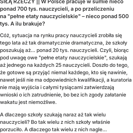
SIŁĄ RZECZY || W Polsce pracuje w sumie nieco
ponad 700 tys. nauczycieli, a po przeliczeniu
na "pełne etaty nauczycielskie" – nieco ponad 500
tys. A ilu brakuje?
Cóż, sytuacja na rynku pracy nauczycieli zrobiła się
tego lata aż tak dramatycznie dramatyczna, że szkoły
poszukują aż… ponad 20 tys. nauczycieli. Czyli, biorąc
pod uwagę owe "pełne etaty nauczycielskie", szukają
aż jednego na każdych 25 nauczycieli. Doszło do tego,
że gotowe są przyjąć niemal każdego, kto się nawinie,
nawet jeśli nie ma odpowiednich kwalifikacji, a kuratoria
nie mają wyjścia i całymi tysiącami zatwierdzają
wnioski o ich zatrudnienie, bo bez ich zgody załatanie
wakatu jest niemożliwe.
A dlaczego szkoły szukają naraz aż tak wielu
nauczycieli? Bo tak wielu z nich szkoły właśnie
porzuciło. A dlaczego tak wielu z nich nagle...