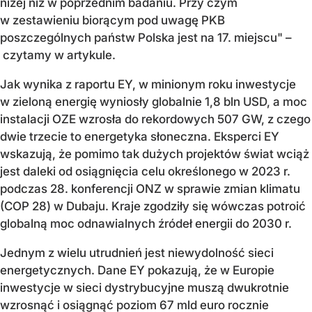
niżej niż w poprzednim badaniu. Przy czym
w zestawieniu biorącym pod uwagę PKB
poszczególnych państw Polska jest na 17. miejscu" –
czytamy w artykule.
Jak wynika z raportu EY, w minionym roku inwestycje
w zieloną energię wyniosły globalnie 1,8 bln USD, a moc
instalacji OZE wzrosła do rekordowych 507 GW, z czego
dwie trzecie to energetyka słoneczna. Eksperci EY
wskazują, że pomimo tak dużych projektów świat wciąż
jest daleki od osiągnięcia celu określonego w 2023 r.
podczas 28. konferencji ONZ w sprawie zmian klimatu
(COP 28) w Dubaju. Kraje zgodziły się wówczas potroić
globalną moc odnawialnych źródeł energii do 2030 r.
Jednym z wielu utrudnień jest niewydolność sieci
energetycznych. Dane EY pokazują, że w Europie
inwestycje w sieci dystrybucyjne muszą dwukrotnie
wzrosnąć i osiągnąć poziom 67 mld euro rocznie