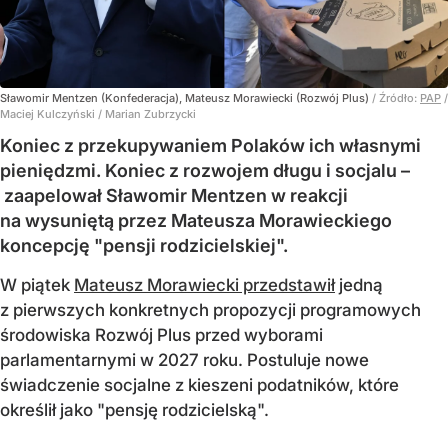
Sławomir Mentzen (Konfederacja), Mateusz Morawiecki (Rozwój Plus)
/ Źródło:
PAP
/
Maciej Kulczyński / Marian Zubrzycki
Koniec z przekupywaniem Polaków ich własnymi
pieniędzmi. Koniec z rozwojem długu i socjalu –
zaapelował Sławomir Mentzen w reakcji
na wysuniętą przez Mateusza Morawieckiego
koncepcję "pensji rodzicielskiej".
W piątek
Mateusz Morawiecki przedstawił
jedną
z pierwszych konkretnych propozycji programowych
środowiska Rozwój Plus przed wyborami
parlamentarnymi w 2027 roku. Postuluje nowe
świadczenie socjalne z kieszeni podatników, które
określił jako "pensję rodzicielską".