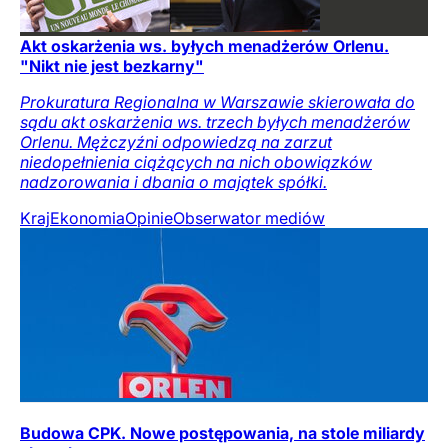
Akt oskarżenia ws. byłych menadżerów Orlenu.
"Nikt nie jest bezkarny"
Prokuratura Regionalna w Warszawie skierowała do
sądu akt oskarżenia ws. trzech byłych menadżerów
Orlenu. Mężczyźni odpowiedzą na zarzut
niedopełnienia ciążących na nich obowiązków
nadzorowania i dbania o majątek spółki.
Kraj
Ekonomia
Opinie
Obserwator mediów
Budowa CPK. Nowe postępowania, na stole miliardy