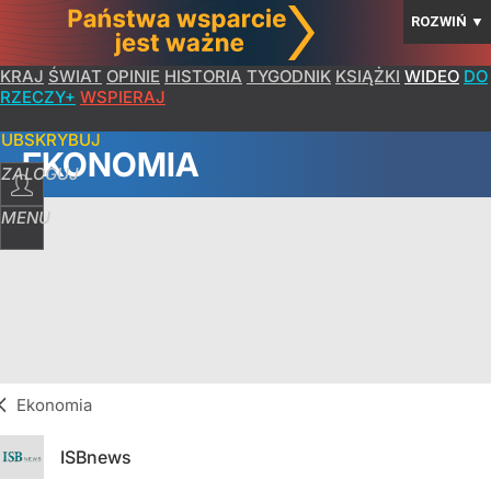
ROZWIŃ
▼
KRAJ
ŚWIAT
OPINIE
HISTORIA
TYGODNIK
KSIĄŻKI
WIDEO
DO
RZECZY+
WSPIERAJ
SUBSKRYBUJ
EKONOMIA
ZALOGUJ
MENU
Ekonomia
ISBnews