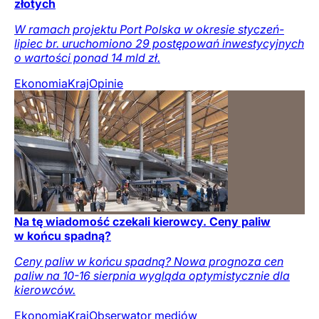
złotych
W ramach projektu Port Polska w okresie styczeń-
lipiec br. uruchomiono 29 postępowań inwestycyjnych
o wartości ponad 14 mld zł.
Ekonomia
Kraj
Opinie
Na tę wiadomość czekali kierowcy. Ceny paliw
w końcu spadną?
Ceny paliw w końcu spadną? Nowa prognoza cen
paliw na 10-16 sierpnia wygląda optymistycznie dla
kierowców.
Ekonomia
Kraj
Obserwator mediów