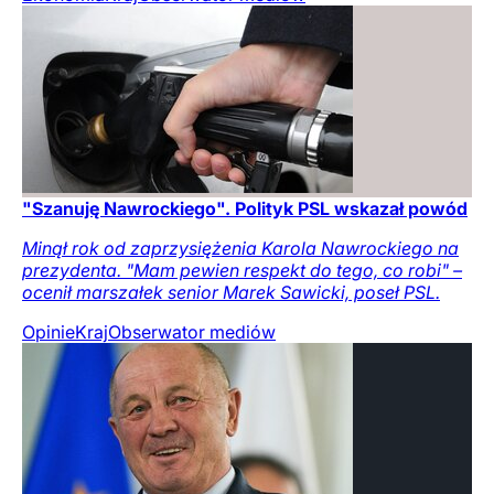
"Szanuję Nawrockiego". Polityk PSL wskazał powód
Minął rok od zaprzysiężenia Karola Nawrockiego na
prezydenta. "Mam pewien respekt do tego, co robi" –
ocenił marszałek senior Marek Sawicki, poseł PSL.
Opinie
Kraj
Obserwator mediów