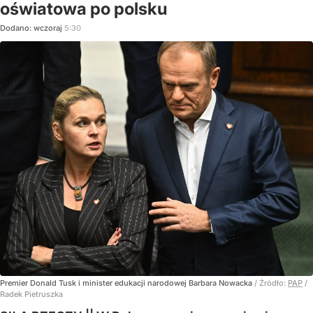
oświatowa po polsku
Dodano:
wczoraj
5:30
Premier Donald Tusk i minister edukacji narodowej Barbara Nowacka
/ Źródło:
PAP
/
Radek Pietruszka