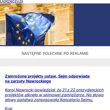
DoRzeczy.pl
Zamrożone projekty ustaw. Sejm odpowiada
na zarzuty Nawrockiego
Karol Nawrocki powiedział, że 21 z 22 prezydenckich
projektów utknęło w sejmowej zamrażarce. Na słowa
głowy państwa zareagowała Kancelaria Sejmu.
Kraj