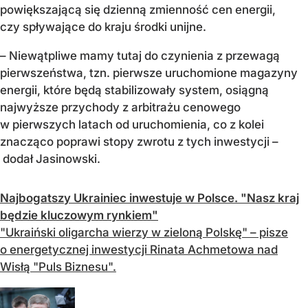
powiększającą się dzienną zmienność cen energii,
czy spływające do kraju środki unijne.
– Niewątpliwe mamy tutaj do czynienia z przewagą
pierwszeństwa, tzn. pierwsze uruchomione magazyny
energii, które będą stabilizowały system, osiągną
najwyższe przychody z arbitrażu cenowego
w pierwszych latach od uruchomienia, co z kolei
znacząco poprawi stopy zwrotu z tych inwestycji –
dodał Jasinowski.
Najbogatszy Ukrainiec inwestuje w Polsce. "Nasz kraj
będzie kluczowym rynkiem"
"Ukraiński oligarcha wierzy w zieloną Polskę" – pisze
o energetycznej inwestycji Rinata Achmetowa nad
Wisłą "Puls Biznesu".