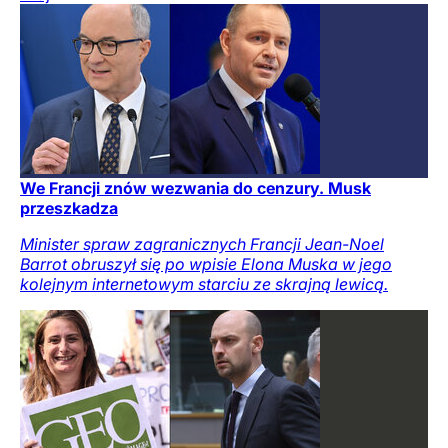
We Francji znów wezwania do cenzury. Musk
przeszkadza
Minister spraw zagranicznych Francji Jean-Noel
Barrot obruszył się po wpisie Elona Muska w jego
kolejnym internetowym starciu ze skrajną lewicą.