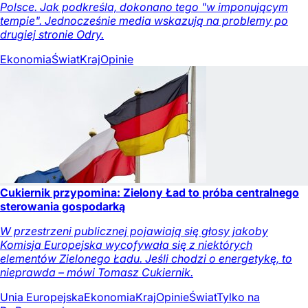
Polsce. Jak podkreśla, dokonano tego "w imponującym
tempie". Jednocześnie media wskazują na problemy po
drugiej stronie Odry.
Ekonomia
Świat
Kraj
Opinie
Cukiernik przypomina: Zielony Ład to próba centralnego
sterowania gospodarką
W przestrzeni publicznej pojawiają się głosy jakoby
Komisja Europejska wycofywała się z niektórych
elementów Zielonego Ładu. Jeśli chodzi o energetykę, to
nieprawda – mówi Tomasz Cukiernik.
Unia Europejska
Ekonomia
Kraj
Opinie
Świat
Tylko na