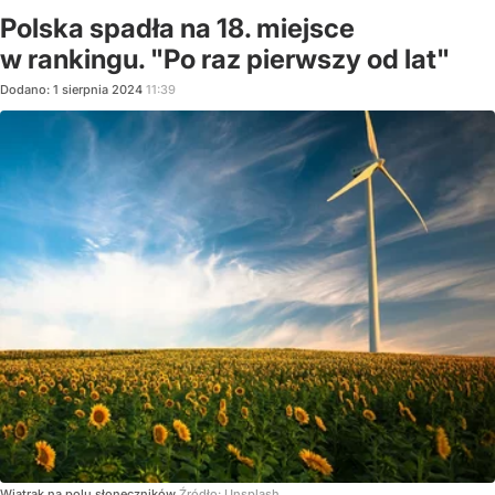
Polska spadła na 18. miejsce
w rankingu. "Po raz pierwszy od lat"
Dodano:
1
sierpnia
2024
11:39
Wiatrak na polu słoneczników
Źródło:
Unsplash