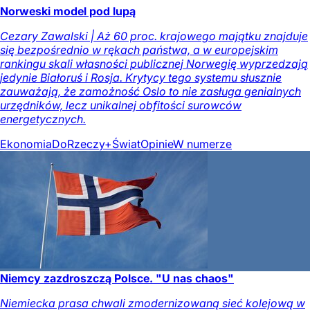
Norweski model pod lupą
Cezary Zawalski | Aż 60 proc. krajowego majątku znajduje
się bezpośrednio w rękach państwa, a w europejskim
rankingu skali własności publicznej Norwegię wyprzedzają
jedynie Białoruś i Rosja. Krytycy tego systemu słusznie
zauważają, że zamożność Oslo to nie zasługa genialnych
urzędników, lecz unikalnej obfitości surowców
energetycznych.
Ekonomia
DoRzeczy+
Świat
Opinie
W numerze
Niemcy zazdroszczą Polsce. "U nas chaos"
Niemiecka prasa chwali zmodernizowaną sieć kolejową w