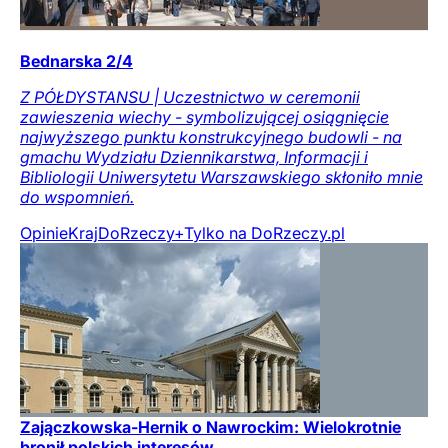
Bednarska 2/4
Z PÓŁDYSTANSU | Uczestnictwo w ceremonii
zawieszenia wiechy - symbolizującej osiągnięcie
najwyższego punktu konstrukcyjnego budowli - na
gmachu Wydziału Dziennikarstwa, Informacji i
Bibliologii Uniwersytetu Warszawskiego skłoniło mnie
do wspomnień.
Opinie
Kraj
DoRzeczy+
Tylko na DoRzeczy.pl
Zajączkowska-Hernik o Nawrockim: Wielokrotnie
bronił polskich interesów