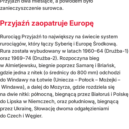
Przyjaźń dwa miesiące, a powodem było
zanieczyszczenie surowca.
Przyjaźń zaopatruje Europę
Rurociąg Przyjaźń to największy na świecie system
rurociągów, który łączy Syberię i Europę Środkową.
Rura została wybudowany w latach 1960–64 (Drużba-1)
oraz 1969–74 (Drużba-2). Rozpoczyna bieg
w Almietjewsku, biegnie poprzez Samarę i Briańsk,
gdzie jedna z nitek (o średnicy do 800 mm) odchodzi
do Windawy na Łotwie (Uniecza – Połock – Możejki –
Windawa), a dalej do Mozyrza, gdzie rozdziela się
na dwie nitki: północną, biegnącą przez Białoruś i Polskę
do Lipska w Niemczech, oraz południową, biegnącą
przez Ukrainę, Słowację dwoma odgałęzieniami
do Czech i Węgier.