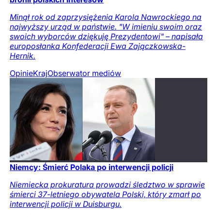
Minął rok od zaprzysiężenia Karola Nawrockiego na
najwyższy urząd w państwie. "W imieniu swoim oraz
swoich wyborców dziękuję Prezydentowi" – napisała
europosłanka Konfederacji Ewa Zajączkowska-
Hernik.
Opinie
Kraj
Obserwator mediów
Niemcy: Śmierć Polaka po interwencji policji
Niemiecka prokuratura prowadzi śledztwo w sprawie
śmierci 37-letniego obywatela Polski, który zmarł po
interwencji policji w Duisburgu.