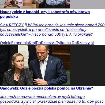
Nauczyciele z łapanki, czyli katastrofa oświatowa
po polsku
SIŁĄ RZECZY || W Polsce pracuje w sumie nieco ponad 700
tys. nauczycieli, a po przeliczeniu na "pełne etaty
nauczycielskie" – nieco ponad 500 tys. A ilu brakuje?
Opinie
Ekonomia
Kraj
DoRzeczy+
Tylko na DoRzeczy.pl
Gadowski: Gdzie poszła polska pomoc na Ukrainie?
Jak można nazwać mechanizm, w myśl którego
gospodarz, żywiciel, przekazuje pieniądze na to, aby gość