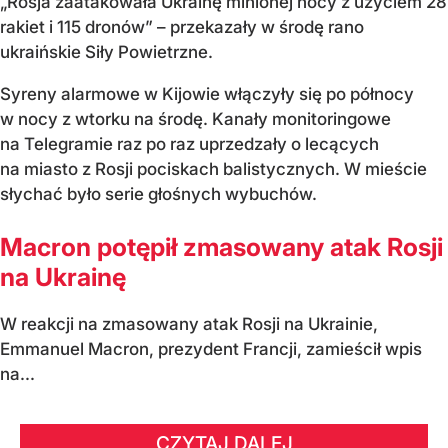
„Rosja zaatakowała Ukrainę minionej nocy z użyciem 28
rakiet i 115 dronów” – przekazały w środę rano
ukraińskie Siły Powietrzne.
Syreny alarmowe w Kijowie włączyły się po północy
w nocy z wtorku na środę. Kanały monitoringowe
na Telegramie raz po raz uprzedzały o lecących
na miasto z Rosji pociskach balistycznych. W mieście
słychać było serie głośnych wybuchów.
Macron potępił zmasowany atak Rosji
na Ukrainę
W reakcji na zmasowany atak Rosji na Ukrainie,
Emmanuel Macron, prezydent Francji, zamieścił wpis
na...
CZYTAJ DALEJ