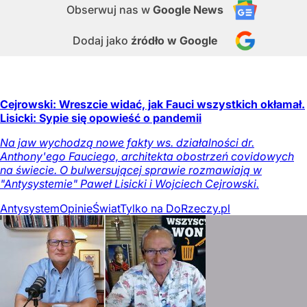
Obserwuj nas
w
Google News
Dodaj jako
źródło w Google
Cejrowski: Wreszcie widać, jak Fauci wszystkich okłamał.
Lisicki: Sypie się opowieść o pandemii
Na jaw wychodzą nowe fakty ws. działalności dr.
Anthony'ego Fauciego, architekta obostrzeń covidowych
na świecie. O bulwersującej sprawie rozmawiają w
"Antysystemie" Paweł Lisicki i Wojciech Cejrowski.
Antysystem
Opinie
Świat
Tylko na DoRzeczy.pl