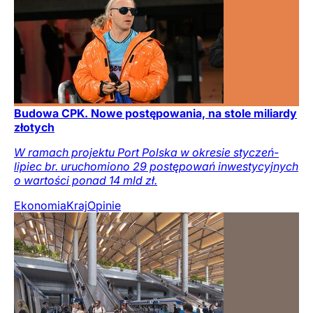
Budowa CPK. Nowe postępowania, na stole miliardy
złotych
W ramach projektu Port Polska w okresie styczeń-
lipiec br. uruchomiono 29 postępowań inwestycyjnych
o wartości ponad 14 mld zł.
Ekonomia
Kraj
Opinie