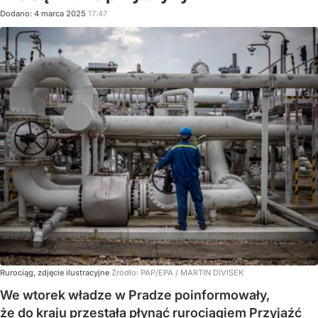
Dodano:
4
marca
2025
17:47
Rurociąg, zdjęcie ilustracyjne
Źródło:
PAP/EPA
/
MARTIN DIVISEK
We wtorek władze w Pradze poinformowały,
że do kraju przestała płynąć rurociągiem Przyjaźć