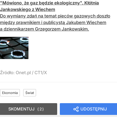
"Mówiono, że gaz będzie ekologiczny". Kłótnia
Jankowskiego z Wiechem
Do wymiany zdań na temat pieców gazowych doszło
między prawnikiem i publicystą Jakubem Wiechem
a dziennikarzem Grzegorzem Jankowskim.
Źródło:
Onet.pl
/
CT1/X
Ekonomia
Świat
SKOMENTUJ
UDOSTĘPNIJ
2