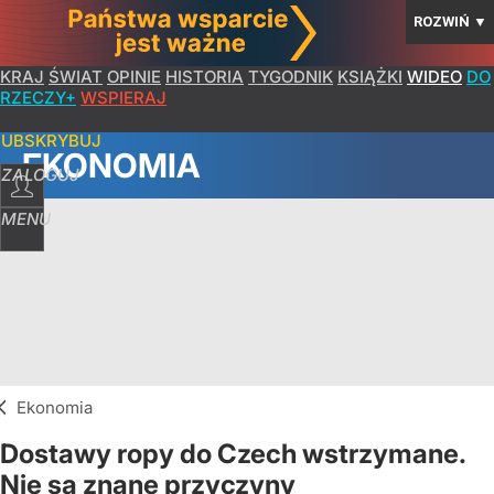
ROZWIŃ
▼
KRAJ
ŚWIAT
OPINIE
HISTORIA
TYGODNIK
KSIĄŻKI
WIDEO
DO
RZECZY+
WSPIERAJ
SUBSKRYBUJ
EKONOMIA
ZALOGUJ
MENU
Ekonomia
Dostawy ropy do Czech wstrzymane.
Nie są znane przyczyny