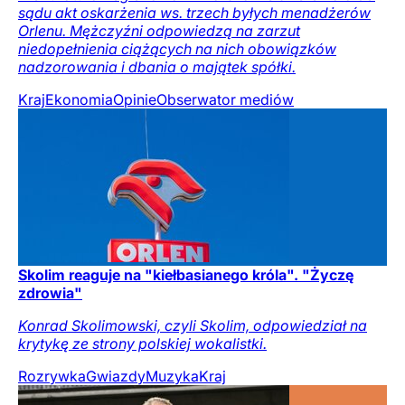
sądu akt oskarżenia ws. trzech byłych menadżerów
Orlenu. Mężczyźni odpowiedzą na zarzut
niedopełnienia ciążących na nich obowiązków
nadzorowania i dbania o majątek spółki.
Kraj
Ekonomia
Opinie
Obserwator mediów
Skolim reaguje na "kiełbasianego króla". "Życzę
zdrowia"
Konrad Skolimowski, czyli Skolim, odpowiedział na
krytykę ze strony polskiej wokalistki.
Rozrywka
Gwiazdy
Muzyka
Kraj