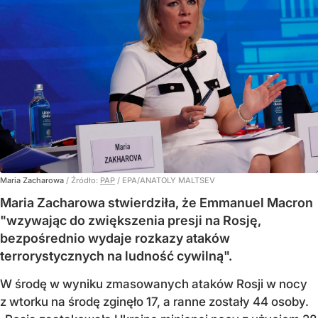
Maria Zacharowa
/ Źródło:
PAP
/
EPA/ANATOLY MALTSEV
Maria Zacharowa stwierdziła, że Emmanuel Macron
"wzywając do zwiększenia presji na Rosję,
bezpośrednio wydaje rozkazy ataków
terrorystycznych na ludność cywilną".
W środę w wyniku zmasowanych ataków Rosji w nocy
z wtorku na środę zginęło 17, a ranne zostały 44 osoby.