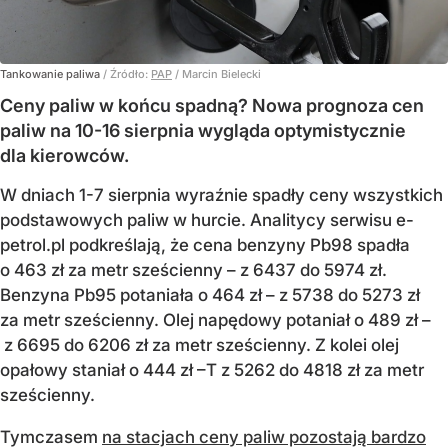
Tankowanie paliwa
/ Źródło:
PAP
/
Marcin Bielecki
Ceny paliw w końcu spadną? Nowa prognoza cen
paliw na 10-16 sierpnia wygląda optymistycznie
dla kierowców.
W dniach 1-7 sierpnia wyraźnie spadły ceny wszystkich
podstawowych paliw w hurcie. Analitycy serwisu e-
petrol.pl podkreślają, że cena benzyny Pb98 spadła
o 463 zł za metr sześcienny – z 6437 do 5974 zł.
Benzyna Pb95 potaniała o 464 zł – z 5738 do 5273 zł
za metr sześcienny. Olej napędowy potaniał o 489 zł –
z 6695 do 6206 zł za metr sześcienny. Z kolei olej
opałowy staniał o 444 zł –T z 5262 do 4818 zł za metr
sześcienny.
Tymczasem
na stacjach ceny paliw pozostają bardzo