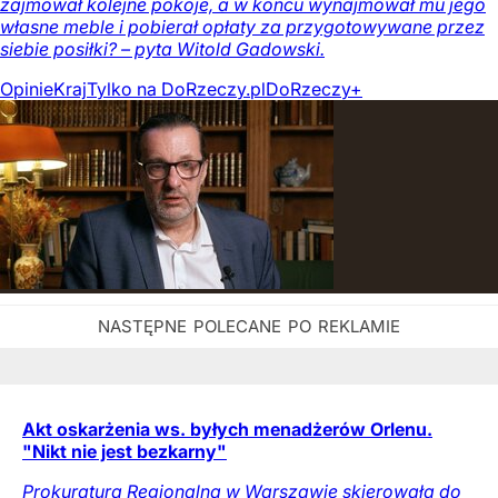
zajmował kolejne pokoje, a w końcu wynajmował mu jego
własne meble i pobierał opłaty za przygotowywane przez
siebie posiłki? – pyta Witold Gadowski.
Opinie
Kraj
Tylko na DoRzeczy.pl
DoRzeczy+
Akt oskarżenia ws. byłych menadżerów Orlenu.
"Nikt nie jest bezkarny"
Prokuratura Regionalna w Warszawie skierowała do