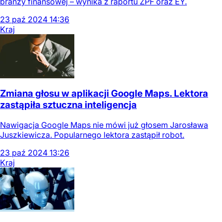
branży finansowej – wynika z raportu ZPF oraz EY.
23
paź
2024
14:36
Kraj
Zmiana głosu w aplikacji Google Maps. Lektora
zastąpiła sztuczna inteligencja
Nawigacja Google Maps nie mówi już głosem Jarosława
Juszkiewicza. Popularnego lektora zastąpił robot.
23
paź
2024
13:26
Kraj