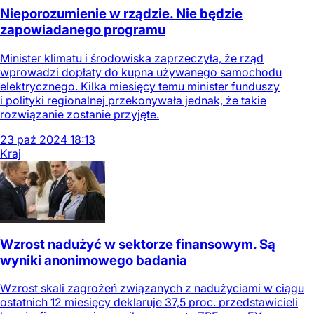
Nieporozumienie w rządzie. Nie będzie
zapowiadanego programu
Minister klimatu i środowiska zaprzeczyła, że rząd
wprowadzi dopłaty do kupna używanego samochodu
elektrycznego. Kilka miesięcy temu minister funduszy
i polityki regionalnej przekonywała jednak, że takie
rozwiązanie zostanie przyjęte.
23
paź
2024
18:13
Kraj
Wzrost nadużyć w sektorze finansowym. Są
wyniki anonimowego badania
Wzrost skali zagrożeń związanych z nadużyciami w ciągu
ostatnich 12 miesięcy deklaruje 37,5 proc. przedstawicieli