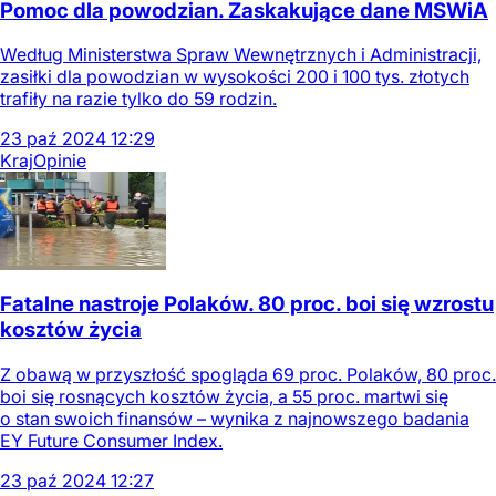
Pomoc dla powodzian. Zaskakujące dane MSWiA
Według Ministerstwa Spraw Wewnętrznych i Administracji,
zasiłki dla powodzian w wysokości 200 i 100 tys. złotych
trafiły na razie tylko do 59 rodzin.
23
paź
2024
12:29
Kraj
Opinie
Fatalne nastroje Polaków. 80 proc. boi się wzrostu
kosztów życia
Z obawą w przyszłość spogląda 69 proc. Polaków, 80 proc.
boi się rosnących kosztów życia, a 55 proc. martwi się
o stan swoich finansów – wynika z najnowszego badania
EY Future Consumer Index.
23
paź
2024
12:27