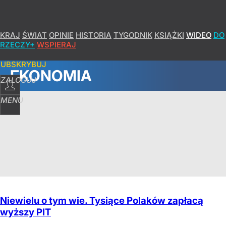
KRAJ
ŚWIAT
OPINIE
HISTORIA
TYGODNIK
KSIĄŻKI
WIDEO
DO
RZECZY+
WSPIERAJ
SUBSKRYBUJ
EKONOMIA
ZALOGUJ
MENU
Niewielu o tym wie. Tysiące Polaków zapłacą
wyższy PIT