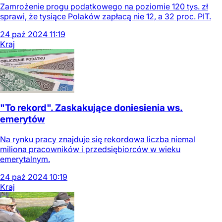
Zamrożenie progu podatkowego na poziomie 120 tys. zł
sprawi, że tysiące Polaków zapłacą nie 12, a 32 proc. PIT.
24
paź
2024
11:19
Kraj
"To rekord". Zaskakujące doniesienia ws.
emerytów
Na rynku pracy znajduje się rekordowa liczba niemal
miliona pracowników i przedsiębiorców w wieku
emerytalnym.
24
paź
2024
10:19
Kraj