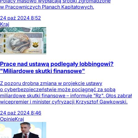
Polacy masowo wypłacają środki zgromadzone
w Pracowniczych Planach Kapitałowych.
24
paź
2024
8:52
Kraj
Prace nad ustawą podlegały lobbingowi?
"Miliardowe skutki finansowe"
Z pozoru drobna zmiana w projekcie ustawy
o cyberbezpieczeństwie może pociągnąć za sobą
miliardowe skutki finansowe – informuje "Rz". Głos zabrał
wicepremier i minister cyfryzacji Krzysztof Gawkowski.
24
paź
2024
8:46
Opinie
Kraj