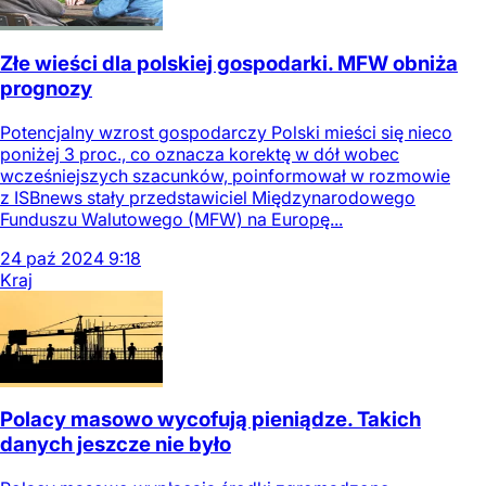
Złe wieści dla polskiej gospodarki. MFW obniża
prognozy
Potencjalny wzrost gospodarczy Polski mieści się nieco
poniżej 3 proc., co oznacza korektę w dół wobec
wcześniejszych szacunków, poinformował w rozmowie
z ISBnews stały przedstawiciel Międzynarodowego
Funduszu Walutowego (MFW) na Europę...
24
paź
2024
9:18
Kraj
Polacy masowo wycofują pieniądze. Takich
danych jeszcze nie było