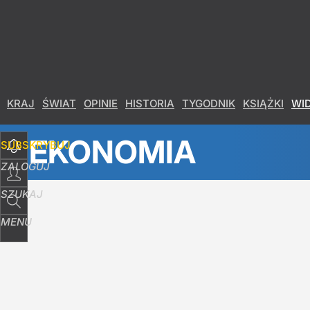
KRAJ
ŚWIAT
OPINIE
HISTORIA
TYGODNIK
KSIĄŻKI
WI
EKONOMIA
SUBSKRYBUJ
ZALOGUJ
SZUKAJ
MENU