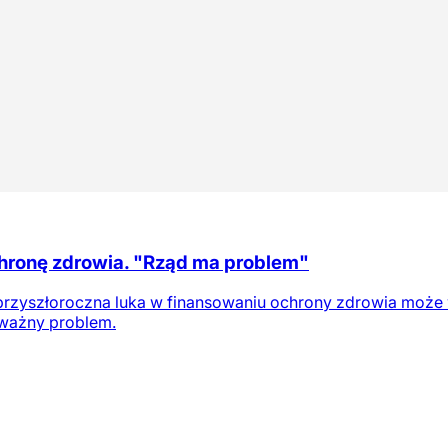
chronę zdrowia. "Rząd ma problem"
zyszłoroczna luka w finansowaniu ochrony zdrowia może wy
oważny problem.