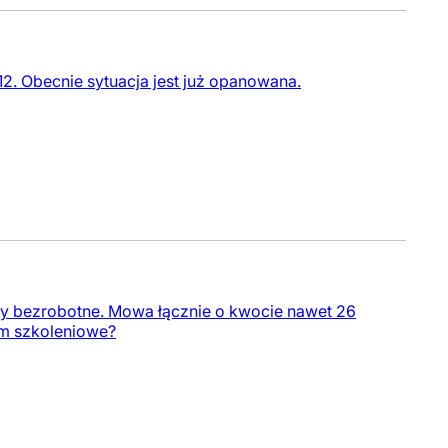
2. Obecnie sytuacja jest już opanowana.
by bezrobotne. Mowa łącznie o kwocie nawet 26
ium szkoleniowe?