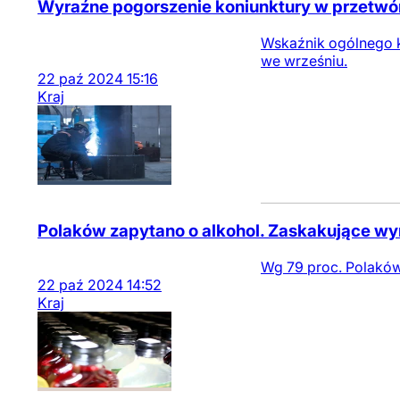
Wyraźne pogorszenie koniunktury w przetw
Wskaźnik ogólnego k
we wrześniu.
22
paź
2024
15:16
Kraj
Polaków zapytano o alkohol. Zaskakujące wy
Wg 79 proc. Polaków
22
paź
2024
14:52
Kraj