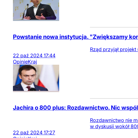
Powstanie nowa instytucja. "Zwiększamy kon
Rząd przyjął projekt
22
paź
2024
17:44
Opinie
Kraj
Jachira o 800 plus: Rozdawnictwo. Nic wspól
Rozdawnictwo nie ma 
w dyskusji wokół 800
22
paź
2024
17:27