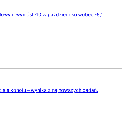
łowym wyniósł -10 w październiku wobec -8,1
ia alkoholu – wynika z najnowszych badań.