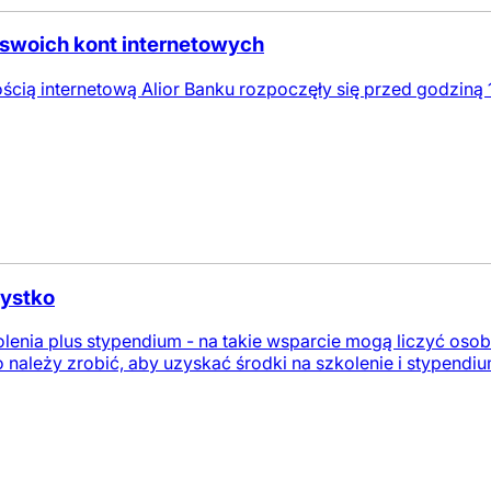
o swoich kont internetowych
cią internetową Alior Banku rozpoczęły się przed godziną 1
zystko
lenia plus stypendium - na takie wsparcie mogą liczyć oso
o należy zrobić, aby uzyskać środki na szkolenie i stypend