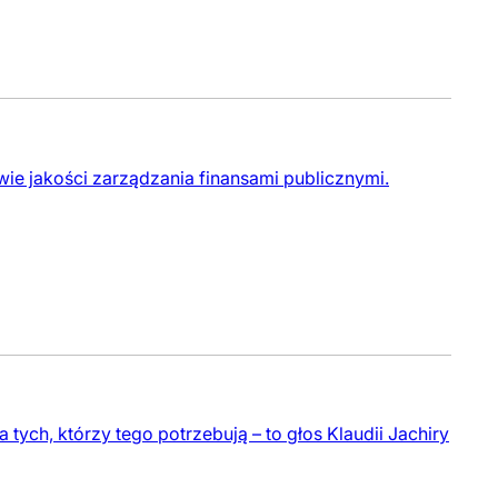
wie jakości zarządzania finansami publicznymi.
ych, którzy tego potrzebują – to głos Klaudii Jachiry