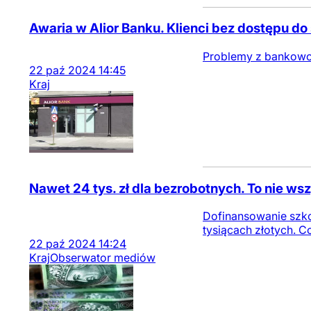
Awaria w Alior Banku. Klienci bez dostępu d
Problemy z bankowoś
22
paź
2024
14:45
Kraj
Nawet 24 tys. zł dla bezrobotnych. To nie ws
Dofinansowanie szko
tysiącach złotych. C
22
paź
2024
14:24
Kraj
Obserwator mediów