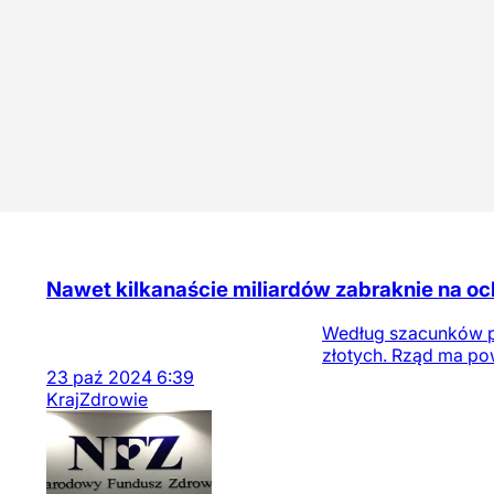
Nawet kilkanaście miliardów zabraknie na o
Według szacunków pr
złotych. Rząd ma p
23
paź
2024
6:39
Kraj
Zdrowie