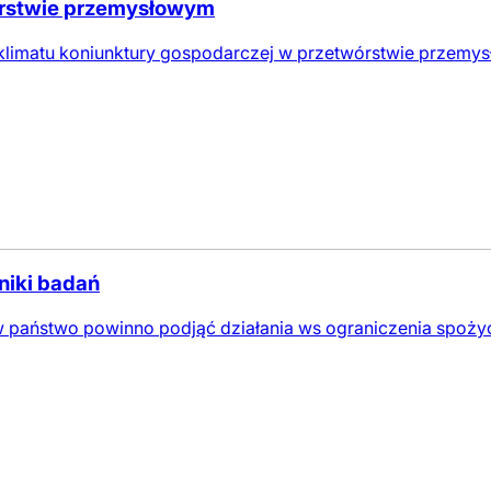
órstwie przemysłowym
limatu koniunktury gospodarczej w przetwórstwie przemys
niki badań
 państwo powinno podjąć działania ws ograniczenia spożyc