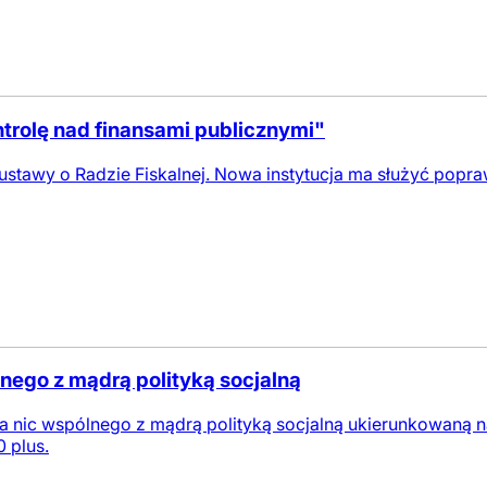
trolę nad finansami publicznymi"
 ustawy o Radzie Fiskalnej. Nowa instytucja ma służyć popra
nego z mądrą polityką socjalną
nic wspólnego z mądrą polityką socjalną ukierunkowaną na t
 plus.