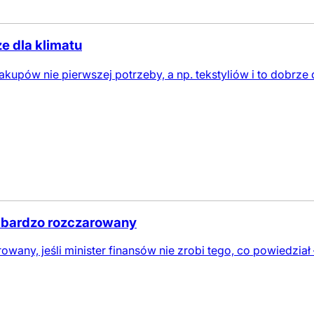
e dla klimatu
akupów nie pierwszej potrzeby, a np. tekstyliów i to dobrze
ę bardzo rozczarowany
wany, jeśli minister finansów nie zrobi tego, co powiedzia