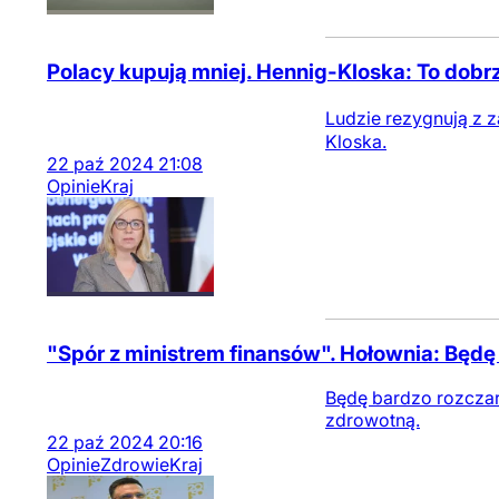
Polacy kupują mniej. Hennig-Kloska: To dobrz
Ludzie rezygnują z z
Kloska.
22
paź
2024
21:08
Opinie
Kraj
"Spór z ministrem finansów". Hołownia: Będ
Będę bardzo rozczaro
zdrowotną.
22
paź
2024
20:16
Opinie
Zdrowie
Kraj