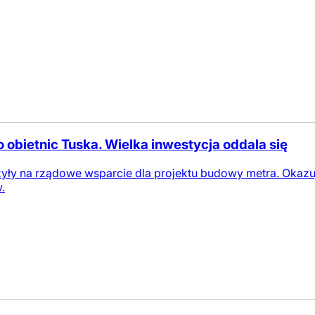
obietnic Tuska. Wielka inwestycja oddala się
yły na rządowe wsparcie dla projektu budowy metra. Okazuje
.