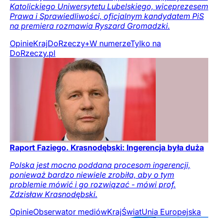
Katolickiego Uniwersytetu Lubelskiego, wiceprezesem
Prawa i Sprawiedliwości, oficjalnym kandydatem PiS
na premiera rozmawia Ryszard Gromadzki.
Opinie
Kraj
DoRzeczy+
W numerze
Tylko na
DoRzeczy.pl
Raport Faziego. Krasnodębski: Ingerencja była duża
Polska jest mocno poddana procesom ingerencji,
ponieważ bardzo niewiele zrobiła, aby o tym
problemie mówić i go rozwiązać - mówi prof.
Zdzisław Krasnodębski.
Opinie
Obserwator mediów
Kraj
Świat
Unia Europejska