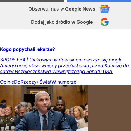
Obserwuj nas
w
Google News
Dodaj jako
źródło w Google
Kogo popychali lekarze?
SPODE ŁBA | Ciekawym widowiskiem cieszyć się mogli
Amerykanie, obserwujący przesłuchania przed Komisją do
spraw Bezpieczeństwa Wewnętrznego Senatu USA.
Opinie
DoRzeczy+
Świat
W numerze