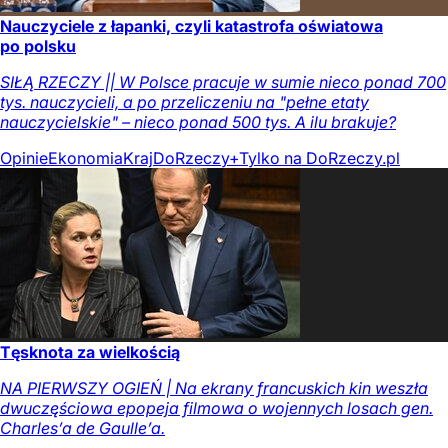
Nauczyciele z łapanki, czyli katastrofa oświatowa
po polsku
SIŁĄ RZECZY || W Polsce pracuje w sumie nieco ponad 700
tys. nauczycieli, a po przeliczeniu na "pełne etaty
nauczycielskie" – nieco ponad 500 tys. A ilu brakuje?
Opinie
Ekonomia
Kraj
DoRzeczy+
Tylko na DoRzeczy.pl
Tęsknota za wielkością
NA PIERWSZY OGIEŃ | Na ekrany francuskich kin weszła
dwuczęściowa epopeja filmowa o wojennych losach gen.
Charles’a de Gaulle’a.