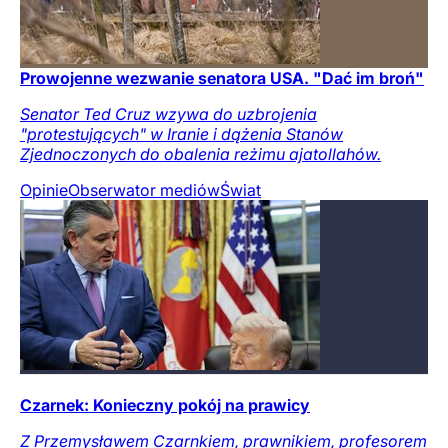
Prowojenne wezwanie senatora USA. "Dać im broń"
Senator Ted Cruz wzywa do uzbrojenia
"protestujących" w Iranie i dążenia Stanów
Zjednoczonych do obalenia reżimu ajatollahów.
Opinie
Obserwator mediów
Świat
Czarnek: Konieczny pokój na prawicy
Z Przemysławem Czarnkiem, prawnikiem, profesorem