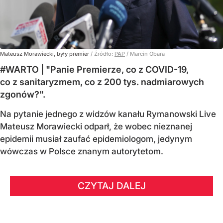
Mateusz Morawiecki, były premier
/ Źródło:
PAP
/
Marcin Obara
#WARTO | "Panie Premierze, co z COVID-19,
co z sanitaryzmem, co z 200 tys. nadmiarowych
zgonów?".
Na pytanie jednego z widzów kanału Rymanowski Live
Mateusz Morawiecki odparł, że wobec nieznanej
epidemii musiał zaufać epidemiologom, jedynym
wówczas w Polsce znanym autorytetom.
CZYTAJ DALEJ