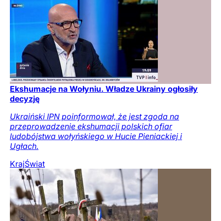
Ekshumacje na Wołyniu. Władze Ukrainy ogłosiły
decyzję
Ukraiński IPN poinformował, że jest zgoda na
przeprowadzenie ekshumacji polskich ofiar
ludobójstwa wołyńskiego w Hucie Pieniackiej i
Ugłach.
Kraj
Świat