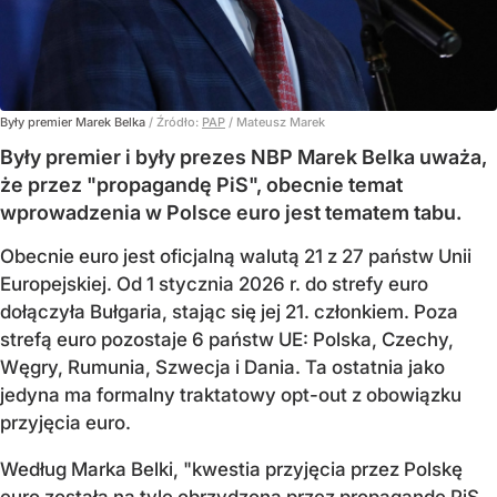
Były premier Marek Belka
/ Źródło:
PAP
/
Mateusz Marek
Były premier i były prezes NBP Marek Belka uważa,
że przez "propagandę PiS", obecnie temat
wprowadzenia w Polsce euro jest tematem tabu.
Obecnie euro jest oficjalną walutą 21 z 27 państw Unii
Europejskiej. Od 1 stycznia 2026 r. do strefy euro
dołączyła Bułgaria, stając się jej 21. członkiem.
Poza
strefą euro pozostaje 6 państw UE:
Polska, Czechy,
Węgry, Rumunia, Szwecja i Dania
. Ta ostatnia jako
jedyna ma formalny traktatowy opt-out z obowiązku
przyjęcia euro.
Według Marka Belki, "kwestia przyjęcia przez Polskę