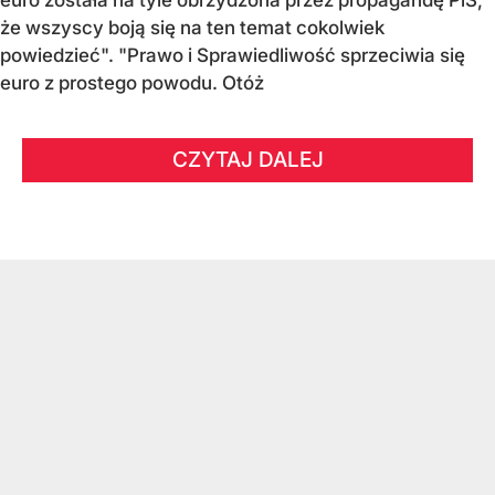
euro została na tyle obrzydzona przez propagandę PiS,
że wszyscy boją się na ten temat cokolwiek
powiedzieć". "Prawo i Sprawiedliwość sprzeciwia się
euro z prostego powodu. Otóż
CZYTAJ DALEJ