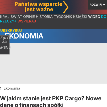
ROZWIŃ
▼
KRAJ
ŚWIAT
OPINIE
HISTORIA
TYGODNIK
KSIĄŻKI
WIDEO
DO
RZECZY+
WSPIERAJ
SUBSKRYBUJ
EKONOMIA
ZALOGUJ
MENU
Ekonomia
W jakim stanie jest PKP Cargo? Nowe
dane o finansach spółki