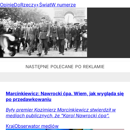
Opinie
DoRzeczy+
Świat
W numerze
Marcinkiewicz: Nawrocki ćpa. Wiem, jak wygląda się
po przedawkowaniu
Były premier Kazimierz Marcinkiewicz stwierdził w
mediach publicznych, że "Karol Nawrocki ćpa".
Kraj
Obserwator mediów