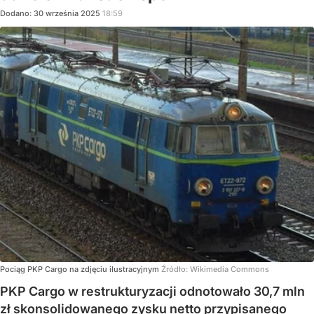
Dodano:
30
września
2025
18:59
Pociąg PKP Cargo na zdjęciu ilustracyjnym
Źródło:
Wikimedia Commons
PKP Cargo w restrukturyzacji odnotowało 30,7 mln
zł skonsolidowanego zysku netto przypisanego