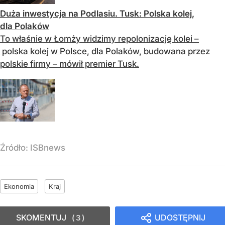
Duża inwestycja na Podlasiu. Tusk: Polska kolej,
dla Polaków
To właśnie w Łomży widzimy repolonizację kolei –
polska kolej w Polsce, dla Polaków, budowana przez
polskie firmy – mówił premier Tusk.
Źródło:
ISBnews
Ekonomia
Kraj
SKOMENTUJ
UDOSTĘPNIJ
3