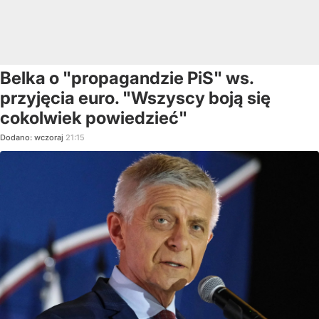
Belka o "propagandzie PiS" ws.
przyjęcia euro. "Wszyscy boją się
cokolwiek powiedzieć"
Dodano:
wczoraj
21:15