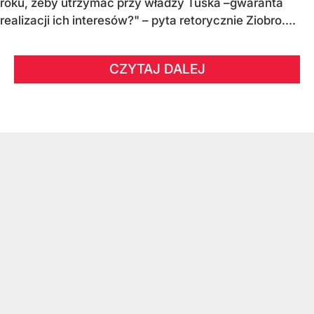
roku, żeby utrzymać przy władzy Tuska –gwaranta
realizacji ich interesów?" – pyta retorycznie Ziobro....
CZYTAJ DALEJ