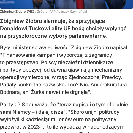
Zbigniew Ziobro (PiS)
/ Źródło:
PAP
/
Leszek Szymański
Zbigniew Ziobro alarmuje, że sprzyjające
Donaldowi Tuskowi elity UE będą chciały wpłynąć
na przyszłoroczne wybory parlamentarne.
Były minister sprawiedliwości Zbigniew Ziobro napisał:
"Finansowanie kampanii wyborczej z zagranicy
to przestępstwo. Polscy niezależni dziennikarze
i politycy opozycji od dawna ujawniają mechanizmy
operacji wymierzonej w rząd Zjednoczonej Prawicy.
Padały konkretne nazwiska. I co? Nic. Ani prokuratura
Bodnara, ani Żurka nawet nie drgnęła".
Polityk PiS zauważa, że "teraz napisali o tym oficjalnie
sami Niemcy – i dalej cisza". "Skoro unijni politrucy
wyłożyli kilkadziesiąt milionów euro na polityczny
przewrót w 2023 r., to ile wydadzą w nadchodzącym