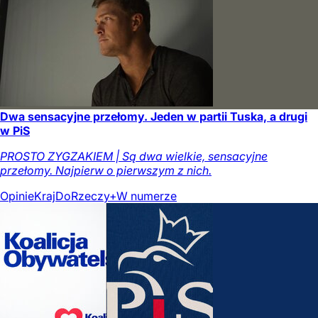
Dwa sensacyjne przełomy. Jeden w partii Tuska, a drugi
w PiS
PROSTO ZYGZAKIEM | Są dwa wielkie, sensacyjne
przełomy. Najpierw o pierwszym z nich.
Opinie
Kraj
DoRzeczy+
W numerze