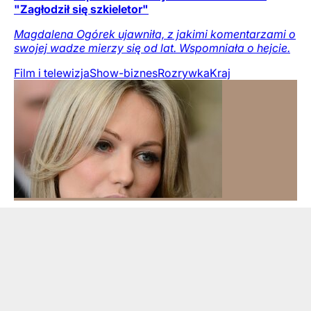
"Zagłodził się szkieletor"
Magdalena Ogórek ujawniła, z jakimi komentarzami o
swojej wadze mierzy się od lat. Wspomniała o hejcie.
Film i telewizja
Show-biznes
Rozrywka
Kraj