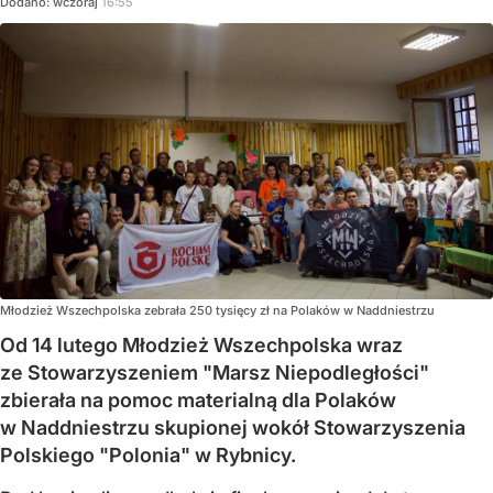
Dodano:
wczoraj
16:55
Młodzież Wszechpolska zebrała 250 tysięcy zł na Polaków w Naddniestrzu
Od 14 lutego Młodzież Wszechpolska wraz
ze Stowarzyszeniem "Marsz Niepodległości"
zbierała na pomoc materialną dla Polaków
w Naddniestrzu skupionej wokół Stowarzyszenia
Polskiego "Polonia" w Rybnicy.