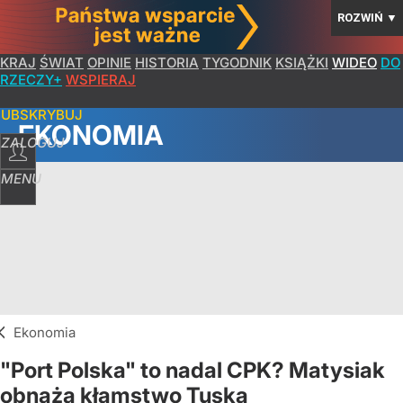
ROZWIŃ
▼
KRAJ
ŚWIAT
OPINIE
HISTORIA
TYGODNIK
KSIĄŻKI
WIDEO
DO
RZECZY+
WSPIERAJ
SUBSKRYBUJ
EKONOMIA
ZALOGUJ
MENU
Ekonomia
"Port Polska" to nadal CPK? Matysiak
obnaża kłamstwo Tuska