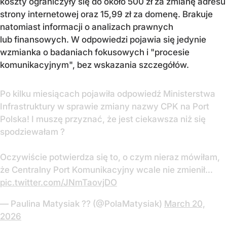
koszty ograniczyły się do około 500 zł za zmianę adresu
strony internetowej oraz 15,99 zł za domenę. Brakuje
natomiast informacji o analizach prawnych
lub finansowych. W odpowiedzi pojawia się jedynie
wzmianka o badaniach fokusowych i "procesie
komunikacyjnym", bez wskazania szczegółów.
Po kilku miesiącach pojawiła odpowiedź Ministerstwa
Infrastruktury w sprawie zmiany nazwy CPK na Port
Polska! I muszę przyznać, że jest ciekawsza niż się
spodziewałam ?
Oczywiście potwierdza się to, o czym nieraz mówiłam,
że Centralny Port Komunikacyjny wcale nie zmienił…
pic.twitter.com/JNmTaovjDO
— Paulina Matysiak ?? (@PolaMatysiak)
March 20,
2026