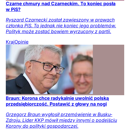
Czarne chmury nad Czarneckim. To koniec posła
w PiS?
Ryszard Czarnecki został zawieszony w prawach
członka PiS. To jednak nie koniec jego problemów.
Polityk może zostać bowiem wyrzucony z partii.
Kraj
Opinie
Braun: Korona chce radykalnie uwolnić polską
przedsiębiorczość. Postawić z głowy na nogi
Grzegorz Braun wygłosił przemówienie w Busku-
Zdroju. Lider KKP mówił między innymi o podejściu
Korony do polityki gospodarczej.