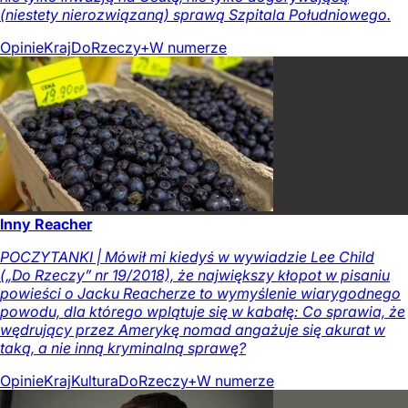
(niestety nierozwiązaną) sprawą Szpitala Południowego.
Opinie
Kraj
DoRzeczy+
W numerze
Inny Reacher
POCZYTANKI | Mówił mi kiedyś w wywiadzie Lee Child
(„Do Rzeczy” nr 19/2018), że największy kłopot w pisaniu
powieści o Jacku Reacherze to wymyślenie wiarygodnego
powodu, dla którego wplątuje się w kabałę: Co sprawia, że
wędrujący przez Amerykę nomad angażuje się akurat w
taką, a nie inną kryminalną sprawę?
Opinie
Kraj
Kultura
DoRzeczy+
W numerze