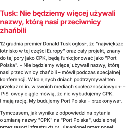
Tusk: Nie będziemy więcej używali
nazwy, którą nasi przeciwnicy
zhańbili
12 grudnia premier Donald Tusk ogłosił, że "największe
lotnisko w tej części Europy" oraz cały projekt, znany
do tej pory jako CPK, będą funkcjonować jako "Port
Polska". – Nie będziemy więcej używali nazwy, którą
nasi przeciwnicy zhańbili – mówił podczas specjalnej
konferencji. W kolejnych dniach podtrzymywał ten
przekaz m.in. w swoich mediach społecznościowych: –
PiS-owcy ciągle mówią, że nie wybudujemy CPK.
I mają rację. My budujemy Port Polska – przekonywał.
Tymczasem, jak wynika z odpowiedzi na pytania
o zmianę nazwy "CPK" na "Port Polska", udzielonej
przez resort infrastruktury, ujawnionej przez poseł