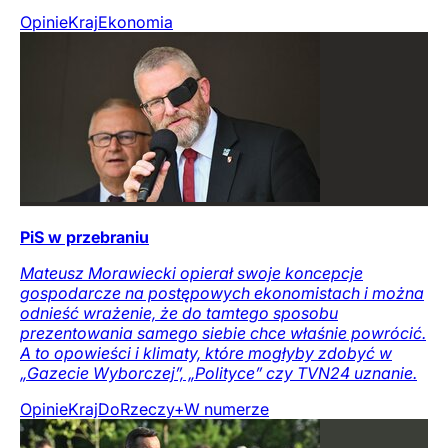
Opinie
Kraj
Ekonomia
PiS w przebraniu
Mateusz Morawiecki opierał swoje koncepcje
gospodarcze na postępowych ekonomistach i można
odnieść wrażenie, że do tamtego sposobu
prezentowania samego siebie chce właśnie powrócić.
A to opowieści i klimaty, które mogłyby zdobyć w
„Gazecie Wyborczej”, „Polityce” czy TVN24 uznanie.
Opinie
Kraj
DoRzeczy+
W numerze