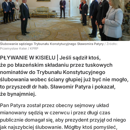
Ślubowanie sędziego Trybunału Konstytucyjnego Sławomira Patyry
/ Źródło:
Przemysław Keler / KPRP
PŁYWANIE W KISIELU | Jeśli sądził ktoś,
że po błazeńskim składaniu przez tuskowych
nominatów do Trybunału Konstytucyjnego
ślubowania wobec ściany głupiej już być nie mogło,
to przyszedł dr hab. Sławomir Patyra i pokazał,
że bynajmniej.
Pan Patyra został przez obecny sejmowy układ
mianowany sędzią w czerwcu i przez długi czas
publicznie domagał się, aby prezydent przyjął od niego
jak najszybciej ślubowanie. Mógłby ktoś pomyśleć,