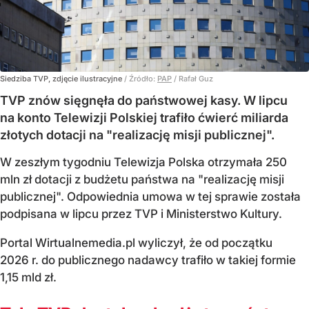
Siedziba TVP, zdjęcie ilustracyjne
/ Źródło:
PAP
/
Rafał Guz
TVP znów sięgnęła do państwowej kasy. W lipcu
na konto Telewizji Polskiej trafiło ćwierć miliarda
złotych dotacji na "realizację misji publicznej".
W zeszłym tygodniu Telewizja Polska otrzymała 250
mln zł dotacji z budżetu państwa na "realizację misji
publicznej". Odpowiednia umowa w tej sprawie została
podpisana w lipcu przez TVP i Ministerstwo Kultury.
Portal Wirtualnemedia.pl wyliczył, że od początku
2026 r. do publicznego nadawcy trafiło w takiej formie
1,15 mld zł.