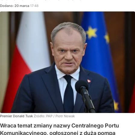
Dodano:
20
marca
17:48
Premier Donald Tusk
Źródło:
PAP
/
Piotr Nowak
Wraca temat zmiany nazwy Centralnego Portu
Komunikacyjnego, ogłoszonej z dużą pompą