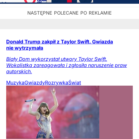
Donald Trump zakpił z Taylor Swift. Gwiazda
nie wytrzymała
Biały Dom wykorzystał utwory Taylor Swift.
Wokalistka zareagowała i zgłosiła naruszenie praw
autorskich.
Muzyka
Gwiazdy
Rozrywka
Świat