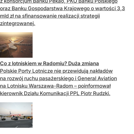
z konsorcjum Banku Pekao, PKO Banku Polskiego
oraz Banku Gospodarstwa Krajowego o wartości 3,3
mld zł na sfinansowanie realizacji strategii
zintegrowanej.
Co z lotniskiem w Radomiu? Duża zmiana
Polskie Porty Lotnicze nie przewidują nakładów
na rozwój ruchu pasażerskiego i General Aviation
na Lotnisku Warszawa-Radom – poinformował
kierownik Działu Komunikacji PPL Piotr Rudzki.