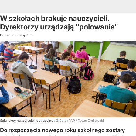
W szkołach brakuje nauczycieli.
Dyrektorzy urządzają "polowanie"
Dodano:
dzisiaj
7:55
Sala lekcyjna, zdjęcie ilustracyjne
/ Źródło:
PAP
/
Tytus Żmijewski
Do rozpoczęcia nowego roku szkolnego zostały