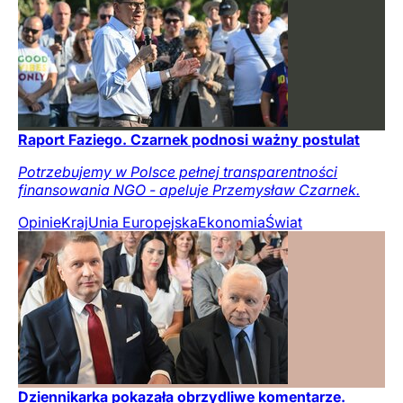
Raport Faziego. Czarnek podnosi ważny postulat
Potrzebujemy w Polsce pełnej transparentności
finansowania NGO - apeluje Przemysław Czarnek.
Opinie
Kraj
Unia Europejska
Ekonomia
Świat
Dziennikarka pokazała obrzydliwe komentarze.