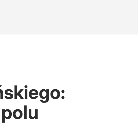
ńskiego:
 polu