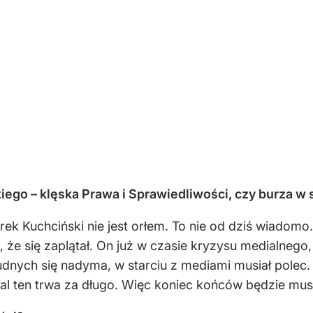
ego – klęska Prawa i Sprawiedliwości, czy burza 
ek Kuchciński nie jest orłem. To nie od dziś wiadomo.
 to, że się zaplątał. On już w czasie kryzysu medialneg
udnych się nadyma, w starciu z mediami musiał polec
rial ten trwa za długo. Więc koniec końców będzie musi