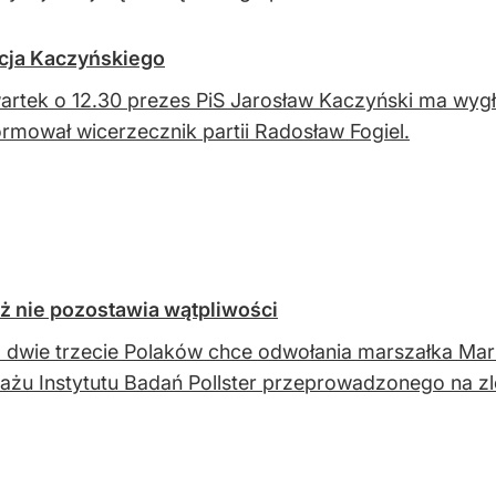
ncja Kaczyńskiego
rtek o 12.30 prezes PiS Jarosław Kaczyński ma wygł
rmował wicerzecznik partii Radosław Fogiel.
ż nie pozostawia wątpliwości
 dwie trzecie Polaków chce odwołania marszałka Marka
ażu Instytutu Badań Pollster przeprowadzonego na zl