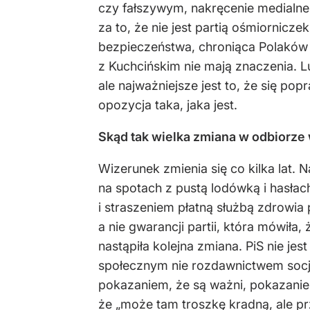
czy fałszywym, nakręcenie medialne 
za to, że nie jest partią ośmiornicz
bezpieczeństwa, chroniąca Polaków p
z Kuchcińskim nie mają znaczenia. Lu
ale najważniejsze jest to, że się po
opozycja taka, jaka jest.
Skąd tak wielka zmiana w odbiorz
Wizerunek zmienia się co kilka lat
na spotach z pustą lodówką i hasłac
i straszeniem płatną służbą zdrowia 
a nie gwarancji partii, która mówiła,
nastąpiła kolejna zmiana. PiS nie jes
społecznym nie rozdawnictwem socj
pokazaniem, że są ważni, pokazaniem,
że „może tam troszkę kradną, ale prz