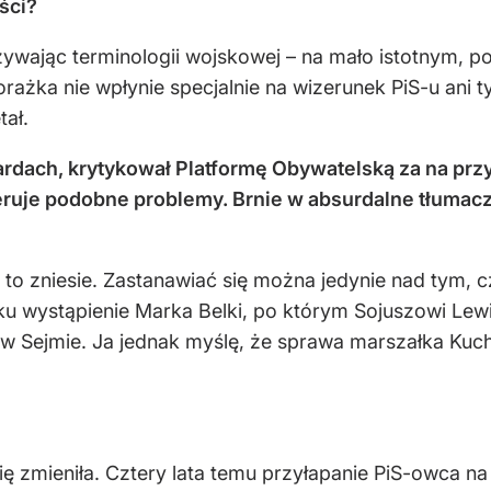
ści?
 używając terminologii wojskowej – na mało istotnym
ażka nie wpłynie specjalnie na wizerunek PiS-u ani 
tał.
rdach, krytykował Platformę Obywatelską za na przyk
eruje podobne problemy. Brnie w absurdalne tłumacz
o to zniesie. Zastanawiać się można jedynie nad tym, 
u wystąpienie Marka Belki, po którym Sojuszowi Lewi
 w Sejmie. Ja jednak myślę, że sprawa marszałka Kuc
się zmieniła. Cztery lata temu przyłapanie PiS-owca 