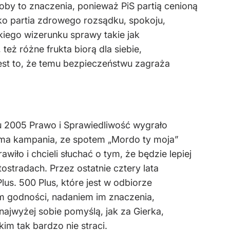
oby to znaczenia, ponieważ PiS partią cenioną
jako partia zdrowego rozsądku, spokoju,
kiego wizerunku sprawy takie jak
eż różne frukta biorą dla siebie,
 jest to, że temu bezpieczeństwu zagraża
u 2005 Prawo i Sprawiedliwość wygrało
 sama kampania, ze spotem „Mordo ty moja”
wiło i chcieli słuchać o tym, że będzie lepiej
tostradach. Przez ostatnie cztery lata
Plus. 500 Plus, które jest w odbiorze
m godności, nadaniem im znaczenia,
najwyżej sobie pomyślą, jak za Gierka,
im tak bardzo nie straci.