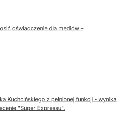
osić oświadczenie dla mediów –
 Kuchcińskiego z pełnionej funkcji - wynika
ecenie "Super Expressu".