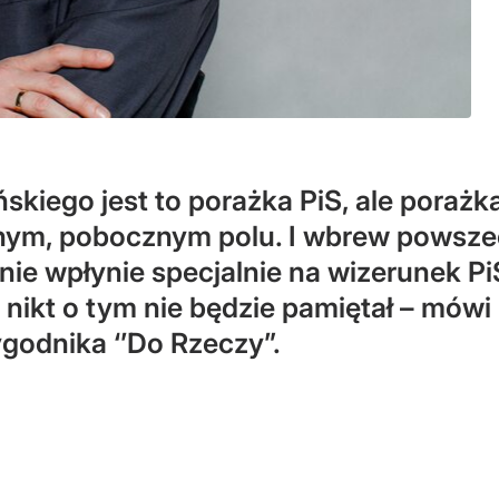
kiego jest to porażka PiS, ale porażka
otnym, pobocznym polu. I wbrew pows
ie wpłynie specjalnie na wizerunek Pi
nikt o tym nie będzie pamiętał – mówi 
ygodnika ‘’Do Rzeczy”.