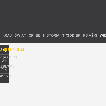
Udostępnij
413
Skomentuj
KRAJ
ŚWIAT
OPINIE
HISTORIA
TYGODNIK
KSIĄŻKI
WI
SUBSKRYBUJ
ZALOGUJ
SZUKAJ
MENU