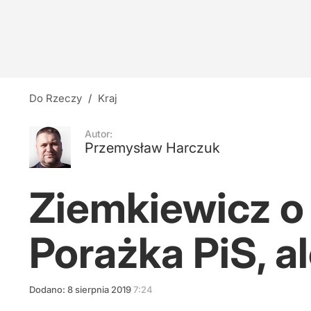
Do Rzeczy
/
Kraj
Autor:
Przemysław Harczuk
Ziemkiewicz o
Porażka PiS, a
Dodano:
8
sierpnia
2019
7:24