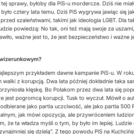
tej sprawy, byłoby dla PiS-u mordercze. Dziś nie miał
ek było cztery lata temu. Dziś PiS wygrywa jawiąc się 
rzed szaleństwami, takimi jak ideologia LGBT. Dla ta
dzie powiedzą: No tak, oni też mają swoje za uszami, t
prawiło, ważne jest to, że jest bezpieczeństwo i ważne
e wizerunkowym?
. Najlepszym przykładem dawne kampanie PiS-u. W rok
h walki z korupcją. Dwa lata później dokładnie taka
przyniosła klęskę. Bo Polakom przez dwa lata się popra
 że jest pogromcą korupcji. Tusk to wyczuł. Mówił o au
t odbierane jako partia uczciwość, ale jako partia 500 
alnym, jak mówi opozycja, ale przywróceniem ludzio
 że ta władza myśli o tym, by było im lepiej. Ludzie 
ynajmniej się dzielą”. Z tego powodu PiS na Kuchcińsk