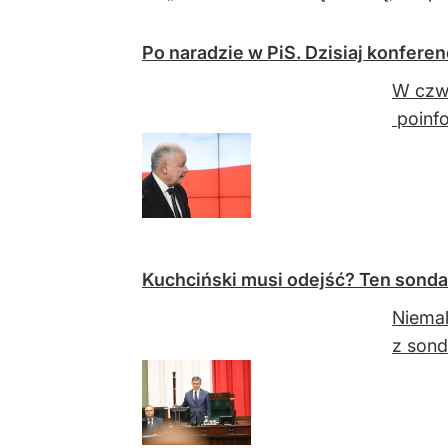
Po naradzie w PiS. Dzisiaj konfere
W czwa
poinfo
Kuchciński musi odejść? Ten sonda
Niemal
z sond