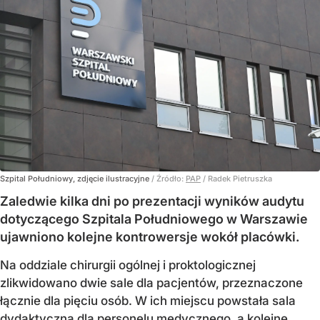
Szpital Południowy, zdjęcie ilustracyjne
/ Źródło:
PAP
/
Radek Pietruszka
Zaledwie kilka dni po prezentacji wyników audytu
dotyczącego Szpitala Południowego w Warszawie
ujawniono kolejne kontrowersje wokół placówki.
Na oddziale chirurgii ogólnej i proktologicznej
zlikwidowano dwie sale dla pacjentów, przeznaczone
łącznie dla pięciu osób. W ich miejscu powstała sala
dydaktyczna dla personelu medycznego, a kolejne