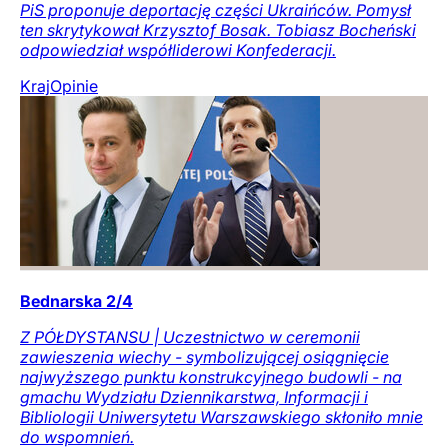
PiS proponuje deportację części Ukraińców. Pomysł
ten skrytykował Krzysztof Bosak. Tobiasz Bocheński
odpowiedział współliderowi Konfederacji.
Kraj
Opinie
Bednarska 2/4
Z PÓŁDYSTANSU | Uczestnictwo w ceremonii
zawieszenia wiechy - symbolizującej osiągnięcie
najwyższego punktu konstrukcyjnego budowli - na
gmachu Wydziału Dziennikarstwa, Informacji i
Bibliologii Uniwersytetu Warszawskiego skłoniło mnie
do wspomnień.