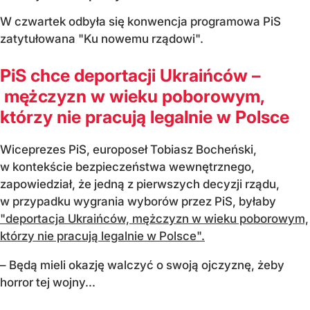
W czwartek odbyła się konwencja programowa PiS
zatytułowana "Ku nowemu rządowi".
PiS chce deportacji Ukraińców –
mężczyzn w wieku poborowym,
którzy nie pracują legalnie w Polsce
Wiceprezes PiS, europoseł Tobiasz Bocheński,
w kontekście bezpieczeństwa wewnętrznego,
zapowiedział, że jedną z pierwszych decyzji rządu,
w przypadku wygrania wyborów przez PiS, byłaby
"deportacja Ukraińców, mężczyzn w wieku poborowym,
którzy nie pracują legalnie w Polsce".
– Będą mieli okazję walczyć o swoją ojczyznę, żeby
horror tej wojny...