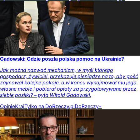
Gadowski: Gdzie poszła polska pomoc na Ukrainie?
Jak można nazwać mechanizm, w myśl którego
gospodarz, żywiciel, przekazuje pieniądze na to, aby gość
zajmował kolejne pokoje, a w końcu wynajmował mu jego
własne meble i pobierał opłaty za przygotowywane przez
siebie posiłki? – pyta Witold Gadowski.
Opinie
Kraj
Tylko na DoRzeczy.pl
DoRzeczy+