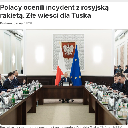
Polacy ocenili incydent z rosyjską
rakietą. Złe wieści dla Tuska
Dodano:
dzisiaj
11:26
Posiedzenie rządu pod przewodnictwem premiera Donalda Tuska
/ Źródło:
KPRM