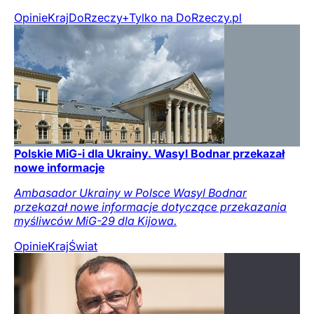
Opinie
Kraj
DoRzeczy+
Tylko na DoRzeczy.pl
Polskie MiG-i dla Ukrainy. Wasyl Bodnar przekazał
nowe informacje
Ambasador Ukrainy w Polsce Wasyl Bodnar
przekazał nowe informacje dotyczące przekazania
myśliwców MiG-29 dla Kijowa.
Opinie
Kraj
Świat