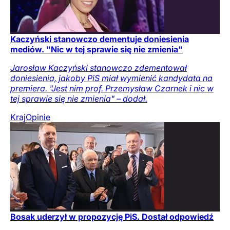
Kaczyński stanowczo dementuje doniesienia
mediów. "Nic w tej sprawie się nie zmienia"
Jarosław Kaczyński stanowczo zdementował
doniesienia, jakoby PiS miał wymienić kandydata na
premiera. "Jest nim prof. Przemysław Czarnek i nic w
tej sprawie się nie zmienia" – dodał.
Kraj
Opinie
Bosak uderzył w propozycję PiS. Dostał odpowiedź