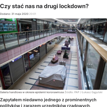
Czy stać nas na drugi lockdown?
Dodano:
31
maja
2020
20:01
Galeria handlowa w okresie epidemii koronawirusa
Źródło:
PAP
/
Łukasz Gągulski
Zapytałem niedawno jednego z prominentnych
polityków i zarazem urzędników rządowych,