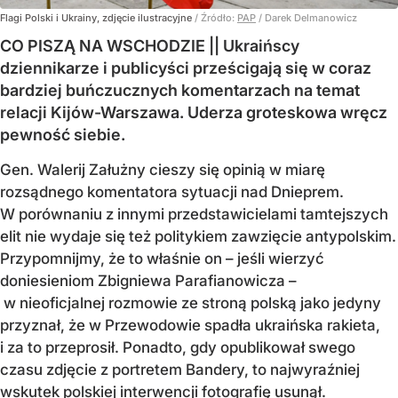
Flagi Polski i Ukrainy, zdjęcie ilustracyjne
/ Źródło:
PAP
/
Darek Delmanowicz
CO PISZĄ NA WSCHODZIE || Ukraińscy
dziennikarze i publicyści prześcigają się w coraz
bardziej buńczucznych komentarzach na temat
relacji Kijów-Warszawa. Uderza groteskowa wręcz
pewność siebie.
Gen. Walerij Załużny cieszy się opinią w miarę
rozsądnego komentatora sytuacji nad Dnieprem.
W porównaniu z innymi przedstawicielami tamtejszych
elit nie wydaje się też politykiem zawzięcie antypolskim.
Przypomnijmy, że to właśnie on – jeśli wierzyć
doniesieniom Zbigniewa Parafianowicza –
w nieoficjalnej rozmowie ze stroną polską jako jedyny
przyznał, że w Przewodowie spadła ukraińska rakieta,
i za to przeprosił. Ponadto, gdy opublikował swego
czasu zdjęcie z portretem Bandery, to najwyraźniej
wskutek polskiej interwencji fotografię usunął.