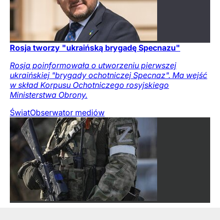
Rosja tworzy "ukraińską brygadę Specnazu"
Rosja poinformowała o utworzeniu pierwszej
ukraińskiej "brygady ochotniczej Specnaz". Ma wejść
w skład Korpusu Ochotniczego rosyjskiego
Ministerstwa Obrony.
Świat
Obserwator mediów