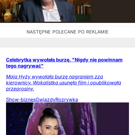
Celebrytka wywołała burzę. "Nigdy nie powinnam
tego nagrywać"
Maja Hyży wywołała burzę nagraniem zza
kierownicy. Wokalistka usunęła film i opublikowała
przeprosiny.
Show-biznes
Gwiazdy
Rozrywka