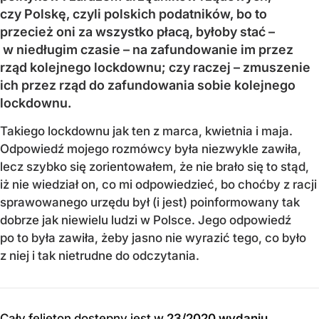
czy Polskę, czyli polskich podatników, bo to
przecież oni za wszystko płacą, byłoby stać –
w niedługim czasie – na zafundowanie im przez
rząd kolejnego lockdownu; czy raczej – zmuszenie
ich przez rząd do zafundowania sobie kolejnego
lockdownu.
Takiego lockdownu jak ten z marca, kwietnia i maja.
Odpowiedź mojego rozmówcy była niezwykle zawiła,
lecz szybko się zorientowałem, że nie brało się to stąd,
iż nie wiedział on, co mi odpowiedzieć, bo choćby z racji
sprawowanego urzędu był (i jest) poinformowany tak
dobrze jak niewielu ludzi w Polsce. Jego odpowiedź
po to była zawiła, żeby jasno nie wyrazić tego, co było
z niej i tak nietrudne do odczytania.
Cały felieton dostępny jest w
23/2020 wydaniu