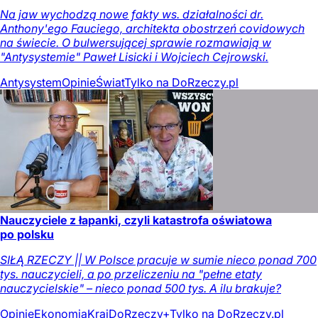
Na jaw wychodzą nowe fakty ws. działalności dr.
Anthony'ego Fauciego, architekta obostrzeń covidowych
na świecie. O bulwersującej sprawie rozmawiają w
"Antysystemie" Paweł Lisicki i Wojciech Cejrowski.
Antysystem
Opinie
Świat
Tylko na DoRzeczy.pl
Nauczyciele z łapanki, czyli katastrofa oświatowa
po polsku
SIŁĄ RZECZY || W Polsce pracuje w sumie nieco ponad 700
tys. nauczycieli, a po przeliczeniu na "pełne etaty
nauczycielskie" – nieco ponad 500 tys. A ilu brakuje?
Opinie
Ekonomia
Kraj
DoRzeczy+
Tylko na DoRzeczy.pl