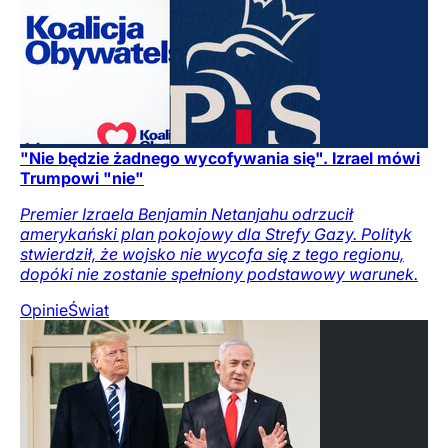
"Nie będzie żadnego wycofywania się". Izrael mówi
Trumpowi "nie"
Premier Izraela Benjamin Netanjahu odrzucił
amerykański plan pokojowy dla Strefy Gazy. Polityk
stwierdził, że wojsko nie wycofa się z tego regionu,
dopóki nie zostanie spełniony podstawowy warunek.
Opinie
Świat