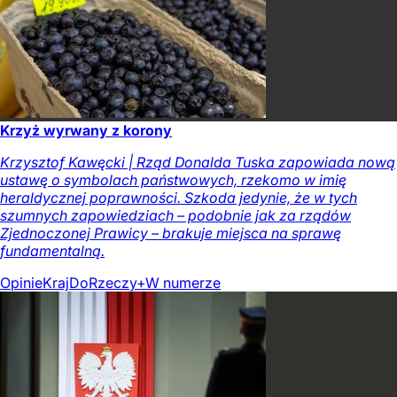
Krzyż wyrwany z korony
Krzysztof Kawęcki | Rząd Donalda Tuska zapowiada nową
ustawę o symbolach państwowych, rzekomo w imię
heraldycznej poprawności. Szkoda jedynie, że w tych
szumnych zapowiedziach – podobnie jak za rządów
Zjednoczonej Prawicy – brakuje miejsca na sprawę
fundamentalną.
Opinie
Kraj
DoRzeczy+
W numerze