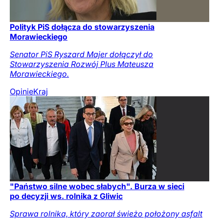
Polityk PiS dołącza do stowarzyszenia
Morawieckiego
Senator PiS Ryszard Majer dołączył do
Stowarzyszenia Rozwój Plus Mateusza
Morawieckiego.
Opinie
Kraj
"Państwo silne wobec słabych". Burza w sieci
po decyzji ws. rolnika z Gliwic
Sprawa rolnika, który zaorał świeżo położony asfalt