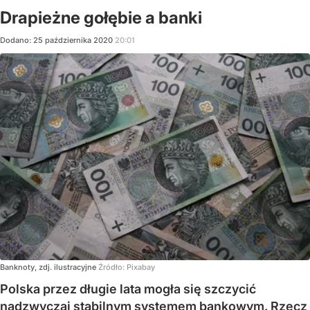
Drapieżne gołębie a banki
Dodano:
25
października
2020
20:01
Banknoty, zdj. ilustracyjne
Źródło:
Pixabay
Polska przez długie lata mogła się szczycić
nadzwyczaj stabilnym systemem bankowym. Rzecz