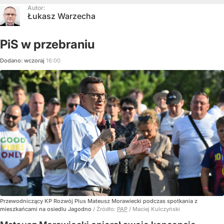
Autor:
Łukasz Warzecha
PiS w przebraniu
Dodano:
wczoraj
16:00
Przewodniczący KP Rozwój Plus Mateusz Morawiecki podczas spotkania z
mieszkańcami na osiedlu Jagodno
/ Źródło:
PAP
/
Maciej Kulczyński