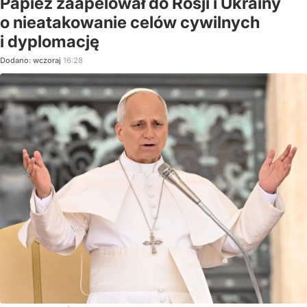
Papież zaapelował do Rosji i Ukrainy
o nieatakowanie celów cywilnych
i dyplomację
Dodano:
wczoraj
16:28