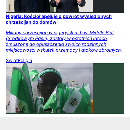
Nigeria: Kościół apeluje o powrót wysiedlonych
chrześcijan do domów
Miliony chrześcijan w nigeryjskim tzw. Middle Belt
(Środkowym Pasie) zostały w ostatnich latach
zmuszone do opuszczenia swoich rodzinnych
miejscowości wskutek przemocy i ataków zbrojnych.
Świat
Religia