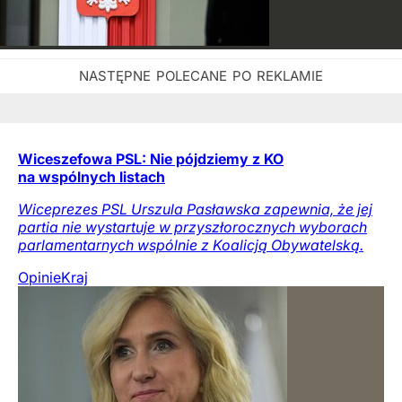
Wiceszefowa PSL: Nie pójdziemy z KO
na wspólnych listach
Wiceprezes PSL Urszula Pasławska zapewnia, że jej
partia nie wystartuje w przyszłorocznych wyborach
parlamentarnych wspólnie z Koalicją Obywatelską.
Opinie
Kraj