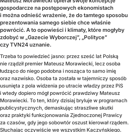
Mateusz Morawiecki opierał swoje koncepcje
gospodarcze na postępowych ekonomistach
i można odnieść wrażenie, że do tamtego sposobu
prezentowania samego siebie chce właśnie
powrócić. A to opowieści i klimaty, które mogłyby
zdobyć w „Gazecie Wyborczej”, „Polityce”
czy TVN24 uznanie.
Trzeba to powiedzieć jasno: przez sześć lat Polską
nie rządził premier Mateusz Morawiecki, lecz osoba
łudząco do niego podobna i nosząca to samo imię
oraz nazwisko. Osoba ta została w tajemniczy sposób
usunięta z pola widzenia po utracie władzy przez PiS
i wtedy dopiero mógł powrócić prawdziwy Mateusz
Morawiecki. To ten, który dzisiaj bryluje w programach
publicystycznych, demaskując straszliwe skutki
oraz praktyki funkcjonowania Zjednoczonej Prawicy
za czasów, gdy jego sobowtór oszust kierował rządem.
Słuchając oczywiście we wszystkim Kaczyńskiego.