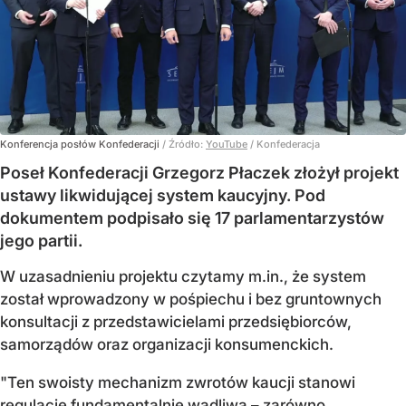
Konferencja posłów Konfederacji
/ Źródło:
YouTube
/
Konfederacja
Poseł Konfederacji Grzegorz Płaczek złożył projekt
ustawy likwidującej system kaucyjny. Pod
dokumentem podpisało się 17 parlamentarzystów
jego partii.
W uzasadnieniu projektu czytamy m.in., że system
został wprowadzony w pośpiechu i bez gruntownych
konsultacji z przedstawicielami przedsiębiorców,
samorządów oraz organizacji konsumenckich.
"Ten swoisty mechanizm zwrotów kaucji stanowi
regulację fundamentalnie wadliwą – zarówno