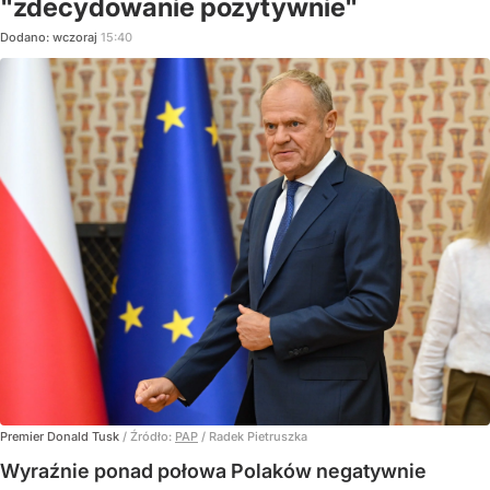
"zdecydowanie pozytywnie"
Dodano:
wczoraj
15:40
Premier Donald Tusk
/ Źródło:
PAP
/
Radek Pietruszka
Wyraźnie ponad połowa Polaków negatywnie