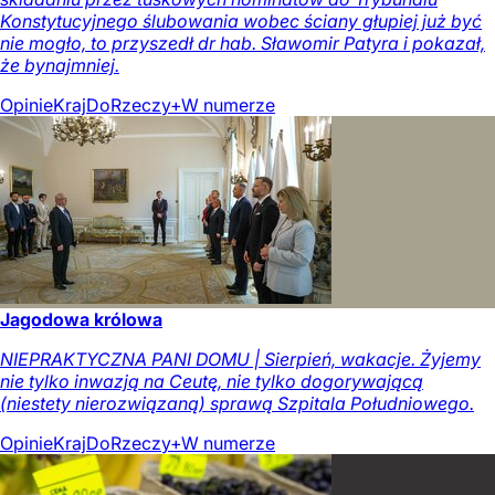
Konstytucyjnego ślubowania wobec ściany głupiej już być
nie mogło, to przyszedł dr hab. Sławomir Patyra i pokazał,
że bynajmniej.
Opinie
Kraj
DoRzeczy+
W numerze
Jagodowa królowa
NIEPRAKTYCZNA PANI DOMU | Sierpień, wakacje. Żyjemy
nie tylko inwazją na Ceutę, nie tylko dogorywającą
(niestety nierozwiązaną) sprawą Szpitala Południowego.
Opinie
Kraj
DoRzeczy+
W numerze