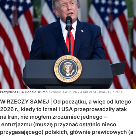
Prezydent USA Donald Trump
/ Źródło:
PAP/EPA
/
AARON SCHWARTZ / POOL
W RZECZY SAMEJ | Od początku, a więc od lutego
2026 r., kiedy to Izrael i USA przeprowadziły atak
na Iran, nie mogłem zrozumieć jednego –
entuzjazmu (muszę przyznać ostatnio nieco
przygasającego) polskich, głównie prawicowych (a