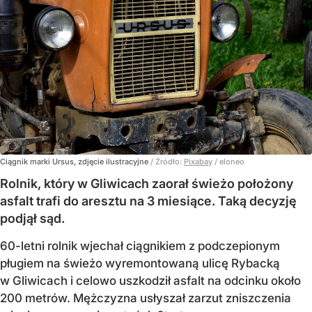
Ciągnik marki Ursus, zdjęcie ilustracyjne
/ Źródło:
Pixabay
/
eloneo
Rolnik, który w Gliwicach zaorał świeżo położony
asfalt trafi do aresztu na 3 miesiące. Taką decyzję
podjął sąd.
60-letni rolnik wjechał ciągnikiem z podczepionym
pługiem na świeżo wyremontowaną ulicę Rybacką
w Gliwicach i celowo uszkodził asfalt na odcinku około
200 metrów. Mężczyzna usłyszał zarzut zniszczenia