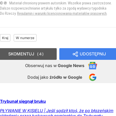
© ℗
Materiał chroniony prawem autorskim. Wszelkie prawa zastrzeżone.
Dalsze rozpowszechnianie artykułu tylko za zgodą wydawcy tygodnika
Do Rzeczy.
Regulamin i warunki licencjonowania materiałów prasowych
.
Kraj
W numerze
SKOMENTUJ
UDOSTĘPNIJ
4
Obserwuj nas
w
Google News
Dodaj jako
źródło w Google
Trybunał sięgnął bruku
PŁYWANIE W KISIELU | Jeśli sądził ktoś, że po błazeńskim
składaniu przez tuskowych nominatów do Trybunału