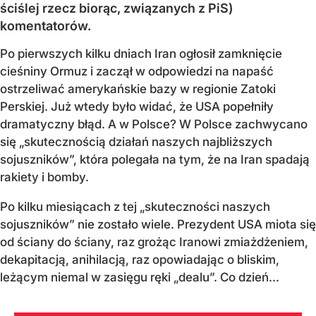
ściślej rzecz biorąc, związanych z PiS)
komentatorów.
Po pierwszych kilku dniach Iran ogłosił zamknięcie
cieśniny Ormuz i zaczął w odpowiedzi na napaść
ostrzeliwać amerykańskie bazy w regionie Zatoki
Perskiej. Już wtedy było widać, że USA popełniły
dramatyczny błąd. A w Polsce? W Polsce zachwycano
się „skutecznością działań naszych najbliższych
sojuszników”, która polegała na tym, że na Iran spadają
rakiety i bomby.
Po kilku miesiącach z tej „skuteczności naszych
sojuszników” nie zostało wiele. Prezydent USA miota się
od ściany do ściany, raz grożąc Iranowi zmiażdżeniem,
dekapitacją, anihilacją, raz opowiadając o bliskim,
leżącym niemal w zasięgu ręki „dealu”. Co dzień...