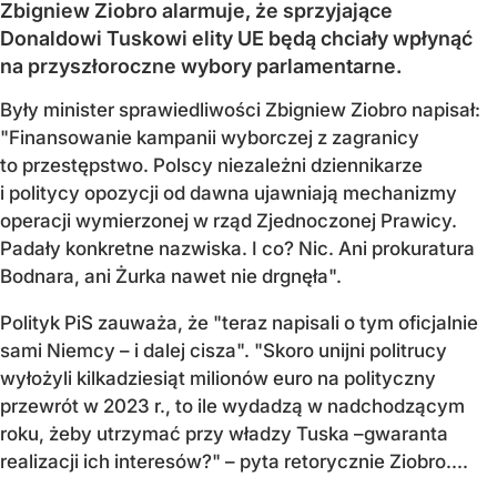
Zbigniew Ziobro alarmuje, że sprzyjające
Donaldowi Tuskowi elity UE będą chciały wpłynąć
na przyszłoroczne wybory parlamentarne.
Były minister sprawiedliwości Zbigniew Ziobro napisał:
"Finansowanie kampanii wyborczej z zagranicy
to przestępstwo. Polscy niezależni dziennikarze
i politycy opozycji od dawna ujawniają mechanizmy
operacji wymierzonej w rząd Zjednoczonej Prawicy.
Padały konkretne nazwiska. I co? Nic. Ani prokuratura
Bodnara, ani Żurka nawet nie drgnęła".
Polityk PiS zauważa, że "teraz napisali o tym oficjalnie
sami Niemcy – i dalej cisza". "Skoro unijni politrucy
wyłożyli kilkadziesiąt milionów euro na polityczny
przewrót w 2023 r., to ile wydadzą w nadchodzącym
roku, żeby utrzymać przy władzy Tuska –gwaranta
realizacji ich interesów?" – pyta retorycznie Ziobro....