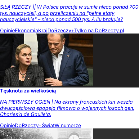
SIŁĄ RZECZY || W Polsce pracuje w sumie nieco ponad 700
tys. nauczycieli, a po przeliczeniu na "pełne etaty
nauczycielskie" – nieco ponad 500 tys. A ilu brakuje?
Opinie
Ekonomia
Kraj
DoRzeczy+
Tylko na DoRzeczy.pl
Tęsknota za wielkością
NA PIERWSZY OGIEŃ | Na ekrany francuskich kin weszła
dwuczęściowa epopeja filmowa o wojennych losach gen.
Charles’a de Gaulle’a.
Opinie
DoRzeczy+
Świat
W numerze