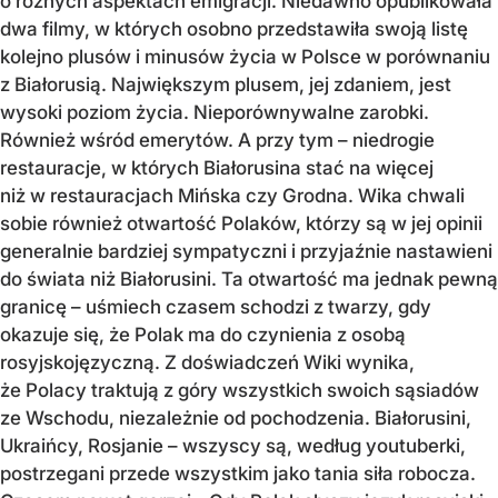
o różnych aspektach emigracji. Niedawno opublikowała
dwa filmy, w których osobno przedstawiła swoją listę
kolejno plusów i minusów życia w Polsce w porównaniu
z Białorusią. Największym plusem, jej zdaniem, jest
wysoki poziom życia. Nieporównywalne zarobki.
Również wśród emerytów. A przy tym – niedrogie
restauracje, w których Białorusina stać na więcej
niż w restauracjach Mińska czy Grodna. Wika chwali
sobie również otwartość Polaków, którzy są w jej opinii
generalnie bardziej sympatyczni i przyjaźnie nastawieni
do świata niż Białorusini. Ta otwartość ma jednak pewną
granicę – uśmiech czasem schodzi z twarzy, gdy
okazuje się, że Polak ma do czynienia z osobą
rosyjskojęzyczną. Z doświadczeń Wiki wynika,
że Polacy traktują z góry wszystkich swoich sąsiadów
ze Wschodu, niezależnie od pochodzenia. Białorusini,
Ukraińcy, Rosjanie – wszyscy są, według youtuberki,
postrzegani przede wszystkim jako tania siła robocza.