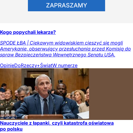
ZAPRASZAMY
Kogo popychali lekarze?
SPODE ŁBA | Ciekawym widowiskiem cieszyć się mogli
Amerykanie, obserwujący przesłuchania przed Komisją do
spraw Bezpieczeństwa Wewnętrznego Senatu USA.
Opinie
DoRzeczy+
Świat
W numerze
Nauczyciele z łapanki, czyli katastrofa oświatowa
po polsku