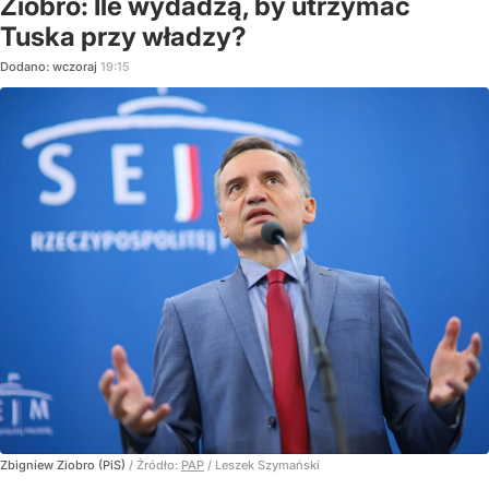
Ziobro: Ile wydadzą, by utrzymać
Tuska przy władzy?
Dodano:
wczoraj
19:15
Zbigniew Ziobro (PiS)
/ Źródło:
PAP
/
Leszek Szymański