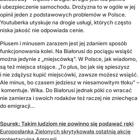
i ubezpieczenie samochodu. Drożyzna to w ogóle w jej
opinii jeden z podstawowych problemów w Polsce.
Youtuberka utyskuje na drogie usługi, których często
niska jakość nie odpowiada cenie.
Plusem i minusem zarazem jest jej zdaniem sposób
funkcjonowania kolei. Na Białorusi do pociągu wsiąść
można jedynie z „miejscówką”. W Polsce, jak wiadomo,
są też miejsca stojące. „To plus, bo jak się spieszysz
i nie zdążysz kupić miejscówki, zawsze możesz wsiąść.
Ale minus, bo czasem jedziesz w niesamowitym tłoku” –
komentuje. Wika. Do Białorusi jednak póki co wracać
nie zamierza i swoich rodaków też raczej nie zniechęca
do emigracji…
Spurek: Takim ludziom nie powinno się podawać ręki
Europosłanka Zielonych skrytykowała ostatnią akcję
protestacyjną Agrounii.