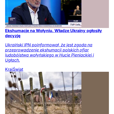
Ekshumacje na Wołyniu. Władze Ukrainy ogłosiły
decyzję
Ukraiński IPN poinformował, że jest zgoda na
przeprowadzenie ekshumacji polskich ofiar
ludobójstwa wołyńskiego w Hucie Pieniackiej i
Ugłach.
Kraj
Świat