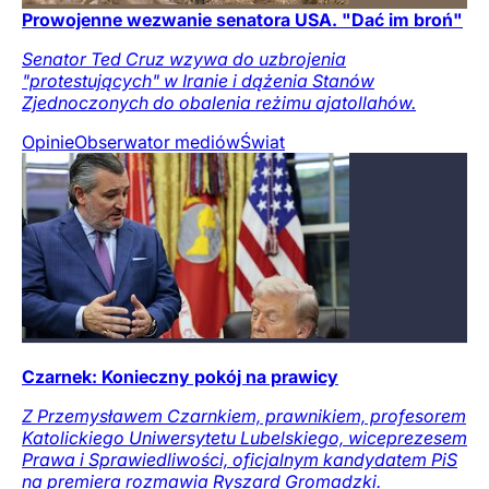
Prowojenne wezwanie senatora USA. "Dać im broń"
Senator Ted Cruz wzywa do uzbrojenia
"protestujących" w Iranie i dążenia Stanów
Zjednoczonych do obalenia reżimu ajatollahów.
Opinie
Obserwator mediów
Świat
Czarnek: Konieczny pokój na prawicy
Z Przemysławem Czarnkiem, prawnikiem, profesorem
Katolickiego Uniwersytetu Lubelskiego, wiceprezesem
Prawa i Sprawiedliwości, oficjalnym kandydatem PiS
na premiera rozmawia Ryszard Gromadzki.