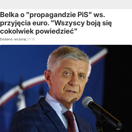
Belka o "propagandzie PiS" ws.
przyjęcia euro. "Wszyscy boją się
cokolwiek powiedzieć"
Dodano:
wczoraj
21:15