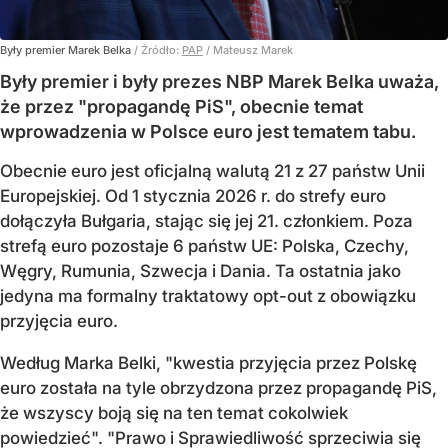
Były premier Marek Belka
/ Źródło:
PAP
/
Mateusz Marek
Były premier i były prezes NBP Marek Belka uważa,
że przez "propagandę PiS", obecnie temat
wprowadzenia w Polsce euro jest tematem tabu.
Obecnie euro jest oficjalną walutą 21 z 27 państw Unii
Europejskiej. Od 1 stycznia 2026 r. do strefy euro
dołączyła Bułgaria, stając się jej 21. członkiem.
Poza
strefą euro pozostaje 6 państw UE:
Polska, Czechy,
Węgry, Rumunia, Szwecja i Dania
. Ta ostatnia jako
jedyna ma formalny traktatowy opt-out z obowiązku
przyjęcia euro.
Według Marka Belki, "kwestia przyjęcia przez Polskę
euro została na tyle obrzydzona przez propagandę PiS,
że wszyscy boją się na ten temat cokolwiek
powiedzieć". "Prawo i Sprawiedliwość sprzeciwia się