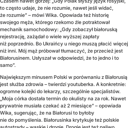
Czasem nawet gorzej: „Gdy Polak słyszy język rosyjski,
to często udaje, że nie rozumie, nawet jeśli widać,
że rozumie” – mówi Wika. Opowiada też historię
swojego męża, którego rzekomo źle potraktował
mechanik samochodowy: „Gdy zobaczył białoruską
rejestrację, zażądał o wiele wyższej zapłaty
niż poprzednio. Bo Ukraińcy u niego muszą płacić więcej
niż inni. Mój mąż próbował tłumaczyć, że przecież jest
Białorusinem. Usłyszał w odpowiedzi, że to jedno i to
samo”.
Największym minusem Polski w porównaniu z Białorusią
jest służba zdrowia – twierdzi youtuberka. A konkretnie:
ogromne kolejki do lekarzy, szczególnie specjalistów.
„Moja córka dostała termin do okulisty na za rok. Nawet
prywatnie musiała czekać aż 2 miesiące” – opowiada
Wika, sugerując, że na Białorusi to byłoby
nie do pomyślenia. Białorusinka krytykuje też polskie
autostrady – wąskie i drogie. Drogie jest też paliwo