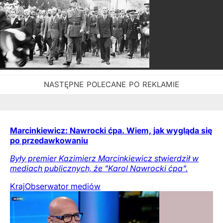
Marcinkiewicz: Nawrocki ćpa. Wiem, jak wygląda się
po przedawkowaniu
Były premier Kazimierz Marcinkiewicz stwierdził w
mediach publicznych, że "Karol Nawrocki ćpa".
Kraj
Obserwator mediów