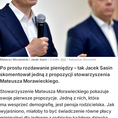
Mateusz Morawiecki i Jacek Sasin
/ Źródło:
PAP
/
Sebastian Borowski
Po prostu rozdawanie pieniędzy – tak Jacek Sasin
skomentował jedną z propozycji stowarzyszenia
Mateusza Morawieckiego.
Stowarzyszenie Mateusza Morawieckiego pokazuje
swoje pierwsze propozycje. Jedną z nich, która
ma wesprzeć demografię, jest pensja rodzicielska. Jak
wyjaśniono, miałoby to być świadczenie równe płacy
minimalnej dla jednego z rodziców każdego dziecka