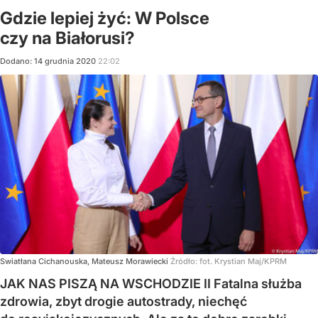
Gdzie lepiej żyć: W Polsce
czy na Białorusi?
Dodano:
14
grudnia
2020
22:02
Swiatłana Cichanouska, Mateusz Morawiecki
Źródło:
fot. Krystian Maj/KPRM
JAK NAS PISZĄ NA WSCHODZIE II Fatalna służba
zdrowia, zbyt drogie autostrady, niechęć