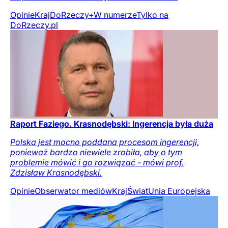
Opinie
Kraj
DoRzeczy+
W numerze
Tylko na
DoRzeczy.pl
Raport Faziego. Krasnodębski: Ingerencja była duża
Polska jest mocno poddana procesom ingerencji,
ponieważ bardzo niewiele zrobiła, aby o tym
problemie mówić i go rozwiązać - mówi prof.
Zdzisław Krasnodębski.
Opinie
Obserwator mediów
Kraj
Świat
Unia Europejska