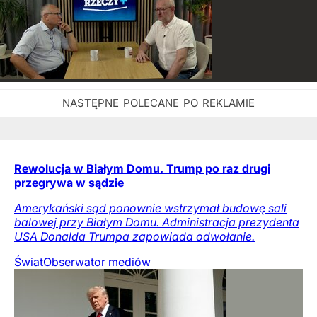
Rewolucja w Białym Domu. Trump po raz drugi
przegrywa w sądzie
Amerykański sąd ponownie wstrzymał budowę sali
balowej przy Białym Domu. Administracja prezydenta
USA Donalda Trumpa zapowiada odwołanie.
Świat
Obserwator mediów