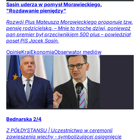
Sasin uderza w pomysł Morawieckiego.
"Rozdawanie pieniędzy"
Rozwój Plus Mateusza Morawieckiego proponuje tzw.
pensję rodzicielską. – Mnie to trochę dziwi, ponieważ
pan premier był przeciwnikiem 500 plus – powiedział
poseł PiS Jacek Sasin.
Opinie
Kraj
Ekonomia
Obserwator mediów
Bednarska 2/4
Z PÓŁDYSTANSU | Uczestnictwo w ceremonii
zawieszenia wiechy - symbolizującej osiągnięcie