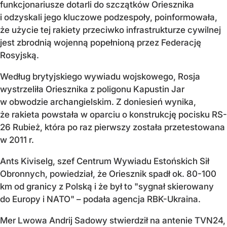
funkcjonariusze dotarli do szczątków Oriesznika
i odzyskali jego kluczowe podzespoły, poinformowała,
że użycie tej rakiety przeciwko infrastrukturze cywilnej
jest zbrodnią wojenną popełnioną przez Federację
Rosyjską.
Według brytyjskiego wywiadu wojskowego, Rosja
wystrzeliła Oriesznika z poligonu Kapustin Jar
w obwodzie archangielskim. Z doniesień wynika,
że rakieta powstała w oparciu o konstrukcję pocisku RS-
26 Rubież, która po raz pierwszy została przetestowana
w 2011 r.
Ants Kiviselg, szef Centrum Wywiadu Estońskich Sił
Obronnych, powiedział, że Oriesznik spadł ok. 80-100
km od granicy z Polską i że był to "sygnał skierowany
do Europy i NATO" – podała agencja RBK-Ukraina.
Mer Lwowa Andrij Sadowy stwierdził na antenie TVN24,