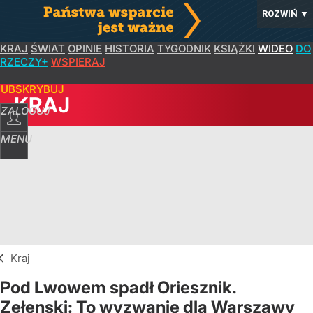
ROZWIŃ
▼
KRAJ
ŚWIAT
OPINIE
HISTORIA
TYGODNIK
KSIĄŻKI
WIDEO
DO
RZECZY+
WSPIERAJ
SUBSKRYBUJ
KRAJ
ZALOGUJ
MENU
Kraj
Pod Lwowem spadł Oriesznik.
Zełenski: To wyzwanie dla Warszawy