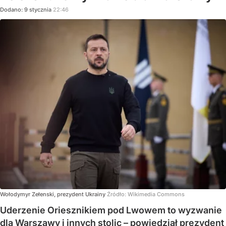
Dodano:
9
stycznia
22:46
Wołodymyr Zełenski, prezydent Ukrainy
Źródło:
Wikimedia Commons
Uderzenie Oriesznikiem pod Lwowem to wyzwanie
dla Warszawy i innych stolic – powiedział prezydent