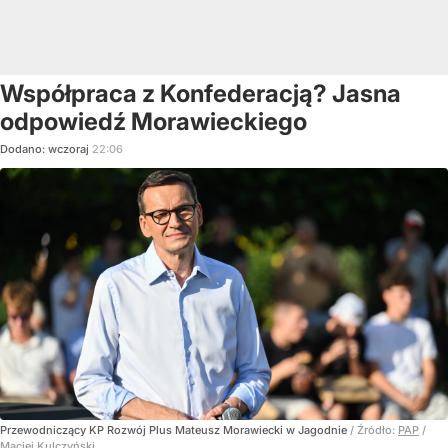
Współpraca z Konfederacją? Jasna
odpowiedź Morawieckiego
Dodano:
wczoraj
22:06
Przewodniczący KP Rozwój Plus Mateusz Morawiecki w Jagodnie
/ Źródło:
PAP
/
Maciej Kulczyński