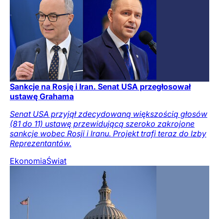
Sankcje na Rosję i Iran. Senat USA przegłosował
ustawę Grahama
Senat USA przyjął zdecydowaną większością głosów
(81 do 11) ustawę przewidującą szeroko zakrojone
sankcje wobec Rosji i Iranu. Projekt trafi teraz do Izby
Reprezentantów.
Ekonomia
Świat