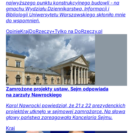
najwyższego punktu konstrukcyjnego budowli - na
gmachu Wydziału Dziennikarstwa, Informacji i
Bibliologii Uniwersytetu Warszawskiego skłoniło mnie
do wspomnień.
Opinie
Kraj
DoRzeczy+
Tylko na DoRzeczy.pl
Zamrożone projekty ustaw. Sejm odpowiada
na zarzuty Nawrockiego
Karol Nawrocki powiedział, że 21 z 22 prezydenckich
projektów utknęło w sejmowej zamrażarce. Na słowa
głowy państwa zareagowała Kancelaria Sejmu.
Kraj