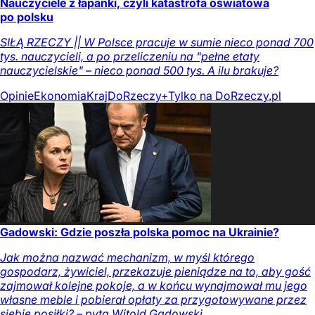
Nauczyciele z łapanki, czyli katastrofa oświatowa
po polsku
SIŁĄ RZECZY || W Polsce pracuje w sumie nieco ponad 700
tys. nauczycieli, a po przeliczeniu na "pełne etaty
nauczycielskie" – nieco ponad 500 tys. A ilu brakuje?
Opinie
Ekonomia
Kraj
DoRzeczy+
Tylko na DoRzeczy.pl
Gadowski: Gdzie poszła polska pomoc na Ukrainie?
Jak można nazwać mechanizm, w myśl którego
gospodarz, żywiciel, przekazuje pieniądze na to, aby gość
zajmował kolejne pokoje, a w końcu wynajmował mu jego
własne meble i pobierał opłaty za przygotowywane przez
siebie posiłki? – pyta Witold Gadowski.