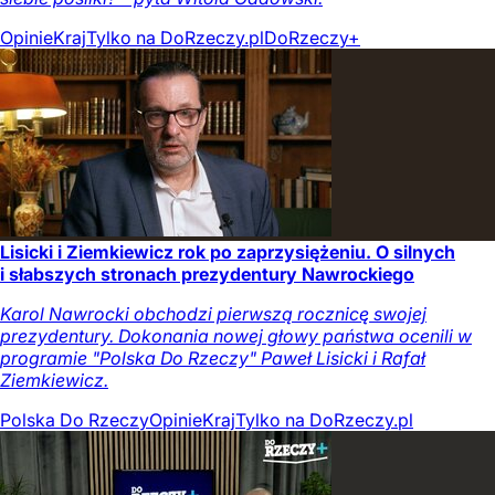
Opinie
Kraj
Tylko na DoRzeczy.pl
DoRzeczy+
Lisicki i Ziemkiewicz rok po zaprzysiężeniu. O silnych
i słabszych stronach prezydentury Nawrockiego
Karol Nawrocki obchodzi pierwszą rocznicę swojej
prezydentury. Dokonania nowej głowy państwa ocenili w
programie "Polska Do Rzeczy" Paweł Lisicki i Rafał
Ziemkiewicz.
Polska Do Rzeczy
Opinie
Kraj
Tylko na DoRzeczy.pl