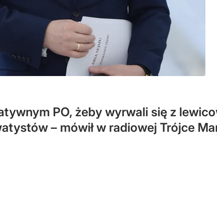
tywnym PO, żeby wyrwali się z lewico
watystów – mówił w radiowej Trójce Ma