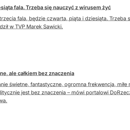
esiąta fala. Trzeba się nauczyć z wirusem żyć
 trzecia fala, będzie czwarta, piąta i dziesiąta. Trzeb
dził w TVP Marek Sawicki.
tne, ale całkiem bez znaczenia
nie świetne, fantastyczne, ogromna frekwencja, miłe 
olitycznie jest bez znaczenia – mówi portalowi DoRzec
twa.