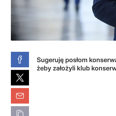
Sugeruję posłom konserwa
żeby założyli klub konser