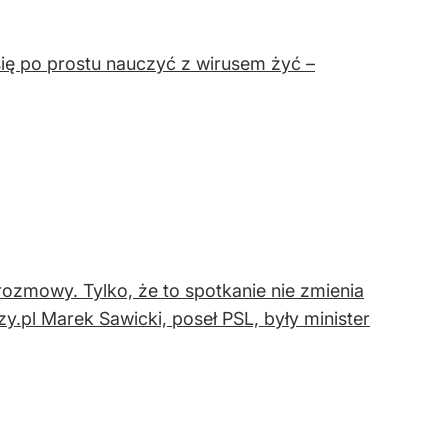
a się po prostu nauczyć z wirusem żyć –
rozmowy. Tylko, że to spotkanie nie zmienia
zy.pl Marek Sawicki, poseł PSL, były minister