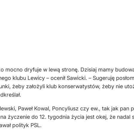
dzo mocno dryfuje w lewą stronę. Dzisiaj mamy budowani
nego klubu Lewicy – ocenił Sawicki. – Sugeruję posł
nki, żeby założyli klub konserwatystów, żeby nie ut
dkreślał.
wski, Paweł Kowal, Poncyliusz czy ew., tak jak pan p
na życzenie do 12. tygodnia życia jest okej, że nadal
dawał polityk PSL.