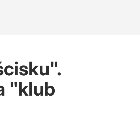
cisku".
 "klub