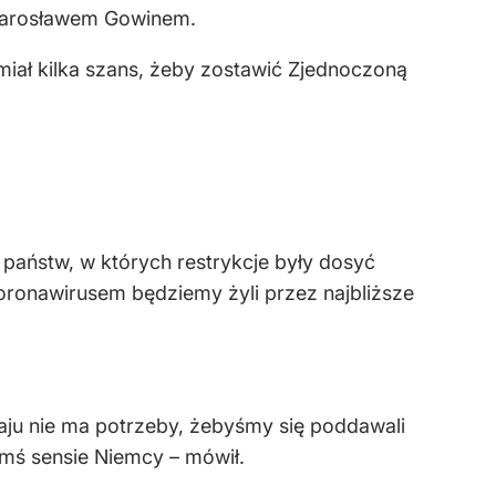
 Jarosławem Gowinem.
iał kilka szans, żeby zostawić Zjednoczoną
 państw, w których restrykcje były dosyć
Z koronawirusem będziemy żyli przez najbliższe
aju nie ma potrzeby, żebyśmy się poddawali
kimś sensie Niemcy – mówił.