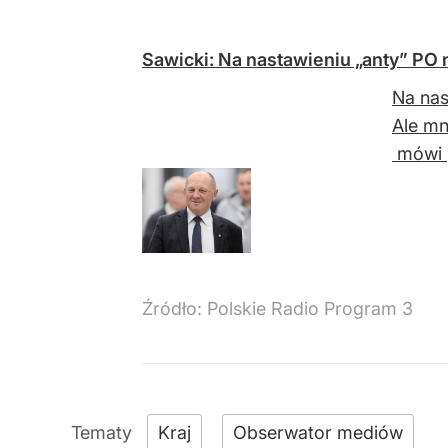
Sawicki: Na nastawieniu „anty” PO 
Na nas
Ale mn
mówi p
Źródło:
Polskie Radio Program 3
Kraj
Obserwator mediów