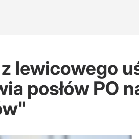
 z lewicowego uś
ia posłów PO na
ów"