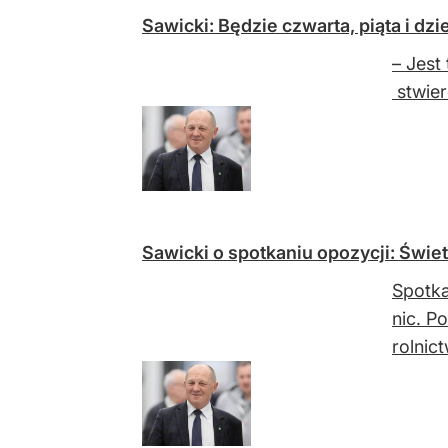
Sawicki: Będzie czwarta, piąta i dzi
– Jest
stwier
Sawicki o spotkaniu opozycji: Świe
Spotka
nic. P
rolnic