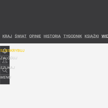
Udostępnij
12
Skomentuj
KRAJ
ŚWIAT
OPINIE
HISTORIA
TYGODNIK
KSIĄŻKI
WI
SUBSKRYBUJ
ZALOGUJ
SZUKAJ
MENU