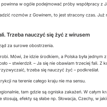
ie powinna w ogóle podejmować próby współpracy z
dzić rozmów z Gowinem, to jest stracony czas. Już m
 fali. Trzeba nauczyć się żyć z wirusem
ząd za surowe obostrzenia.
robi. Mówi, że idzie środkiem, a Polska była jednym z
osło – stwierdził. – Ja się nie obawiam trzeciej fali. 
przyzwyczaić, trzeba się nauczyć żyć – podkreślał.
ykcji na terenie całego kraju nie ma sensu.
gionalnie, tam gdzie są ogniska zakażeń. W całym kr
 stosują, efekty są słabe np. Słowacja, Czechy, w ja