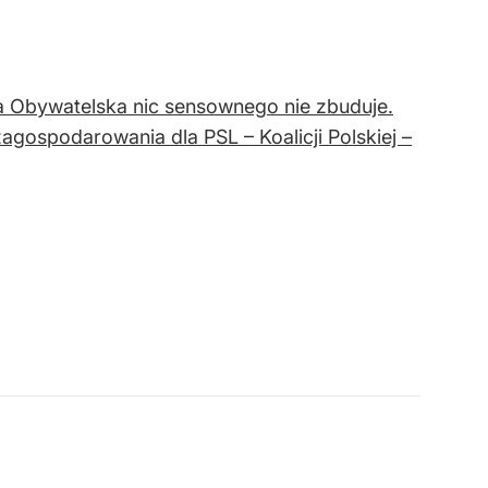
ja Obywatelska nic sensownego nie zbuduje.
zagospodarowania dla PSL – Koalicji Polskiej –