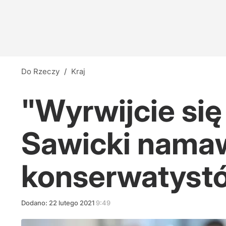
Do Rzeczy
/
Kraj
"Wyrwijcie się
Sawicki namaw
konserwatyst
Dodano:
22
lutego
2021
9:49