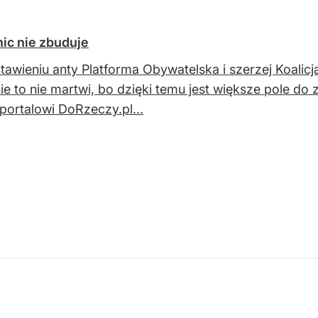
nic nie zbuduje
tawieniu anty Platforma Obywatelska i szerzej Koalic
ie to nie martwi, bo dzięki temu jest większe pole do 
ortalowi DoRzeczy.pl...