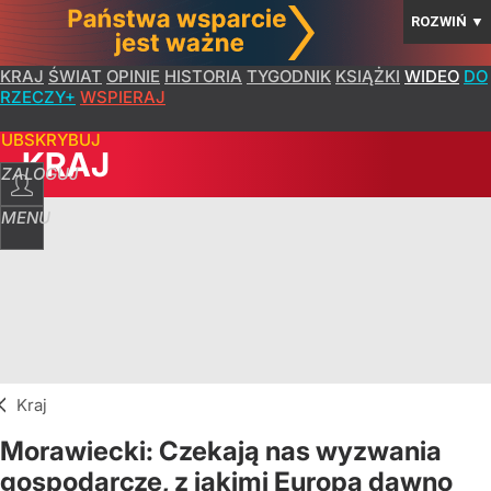
ROZWIŃ
▼
KRAJ
ŚWIAT
OPINIE
HISTORIA
TYGODNIK
KSIĄŻKI
WIDEO
DO
RZECZY+
WSPIERAJ
SUBSKRYBUJ
KRAJ
ZALOGUJ
MENU
Kraj
Morawiecki: Czekają nas wyzwania
gospodarcze, z jakimi Europa dawno