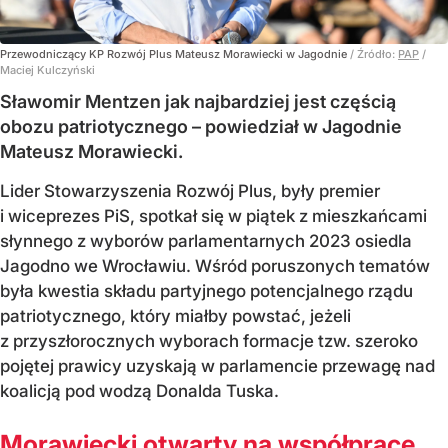
Przewodniczący KP Rozwój Plus Mateusz Morawiecki w Jagodnie
/ Źródło:
PAP
/
Maciej Kulczyński
Sławomir Mentzen jak najbardziej jest częścią
obozu patriotycznego – powiedział w Jagodnie
Mateusz Morawiecki.
Lider Stowarzyszenia Rozwój Plus, były premier
i wiceprezes PiS, spotkał się w piątek z mieszkańcami
słynnego z wyborów parlamentarnych 2023 osiedla
Jagodno we Wrocławiu. Wśród poruszonych tematów
była kwestia składu partyjnego potencjalnego rządu
patriotycznego, który miałby powstać, jeżeli
z przyszłorocznych wyborach formacje tzw. szeroko
pojętej prawicy uzyskają w parlamencie przewagę nad
koalicją pod wodzą Donalda Tuska.
Morawiecki otwarty na współpracę