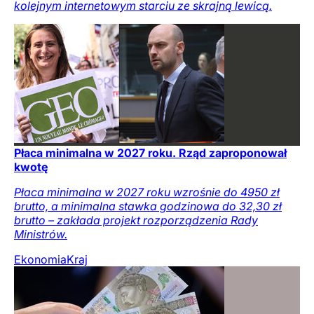
kolejnym internetowym starciu ze skrajną lewicą.
Płaca minimalna w 2027 roku. Rząd zaproponował
kwotę
Płaca minimalna w 2027 roku wzrośnie do 4950 zł
brutto, a minimalna stawka godzinowa do 32,30 zł
brutto – zakłada projekt rozporządzenia Rady
Ministrów.
Ekonomia
Kraj