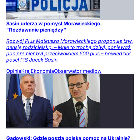
Sasin uderza w pomysł Morawieckiego.
"Rozdawanie pieniędzy"
Rozwój Plus Mateusza Morawieckiego proponuje tzw.
pensję rodzicielską. – Mnie to trochę dziwi, ponieważ
pan premier był przeciwnikiem 500 plus – powiedział
poseł PiS Jacek Sasin.
Opinie
Kraj
Ekonomia
Obserwator mediów
Gadowski: Gdzie poszła polska pomoc na Ukrainie?