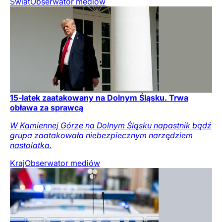
Świat
Obserwator mediów
15-latek zaatakowany na Dolnym Śląsku. Trwa
obława za sprawcą
W Kamiennej Górze na Dolnym Śląsku napastnik bądź
grupa zaatakowała niebezpiecznym narzędziem
nastolatka.
Kraj
Obserwator mediów