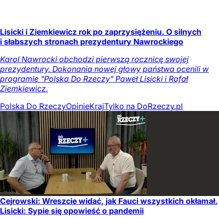
Lisicki i Ziemkiewicz rok po zaprzysiężeniu. O silnych
i słabszych stronach prezydentury Nawrockiego
Karol Nawrocki obchodzi pierwszą rocznicę swojej
prezydentury. Dokonania nowej głowy państwa ocenili w
programie "Polska Do Rzeczy" Paweł Lisicki i Rafał
Ziemkiewicz.
Polska Do Rzeczy
Opinie
Kraj
Tylko na DoRzeczy.pl
Cejrowski: Wreszcie widać, jak Fauci wszystkich okłamał.
Lisicki: Sypie się opowieść o pandemii