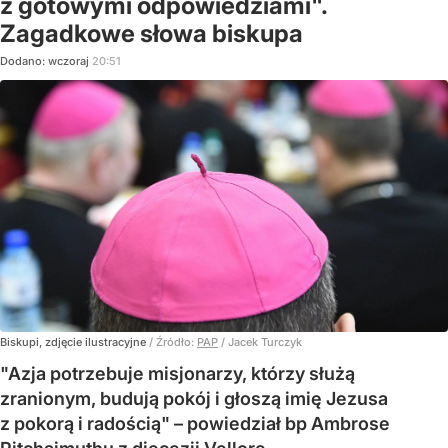
z gotowymi odpowiedziami".
Zagadkowe słowa biskupa
Dodano:
wczoraj
20:51
Biskupi, zdjęcie ilustracyjne
/ Źródło:
PAP
/
Jacek Turczyk
"Azja potrzebuje misjonarzy, którzy służą
zranionym, budują pokój i głoszą imię Jezusa
z pokorą i radością" – powiedział bp Ambrose