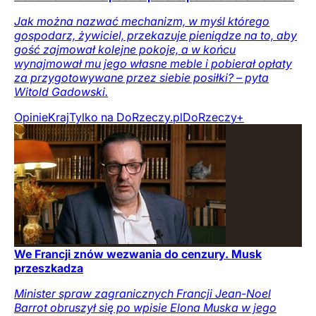
Jak można nazwać mechanizm, w myśl którego
gospodarz, żywiciel, przekazuje pieniądze na to, aby
gość zajmował kolejne pokoje, a w końcu
wynajmował mu jego własne meble i pobierał opłaty
za przygotowywane przez siebie posiłki? – pyta
Witold Gadowski.
Opinie
Kraj
Tylko na DoRzeczy.pl
DoRzeczy+
We Francji znów wezwania do cenzury. Musk
przeszkadza
Minister spraw zagranicznych Francji Jean-Noel
Barrot obruszył się po wpisie Elona Muska w jego