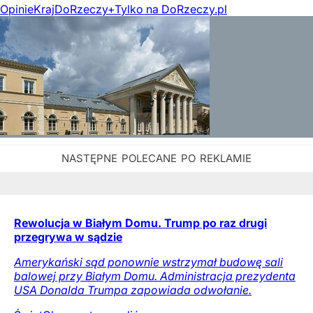
Opinie
Kraj
DoRzeczy+
Tylko na DoRzeczy.pl
Rewolucja w Białym Domu. Trump po raz drugi
przegrywa w sądzie
Amerykański sąd ponownie wstrzymał budowę sali
balowej przy Białym Domu. Administracja prezydenta
USA Donalda Trumpa zapowiada odwołanie.