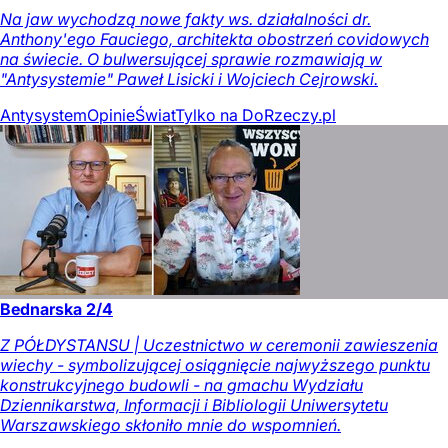
Na jaw wychodzą nowe fakty ws. działalności dr.
Anthony'ego Fauciego, architekta obostrzeń covidowych
na świecie. O bulwersującej sprawie rozmawiają w
"Antysystemie" Paweł Lisicki i Wojciech Cejrowski.
Antysystem
Opinie
Świat
Tylko na DoRzeczy.pl
Bednarska 2/4
Z PÓŁDYSTANSU | Uczestnictwo w ceremonii zawieszenia
wiechy - symbolizującej osiągnięcie najwyższego punktu
konstrukcyjnego budowli - na gmachu Wydziału
Dziennikarstwa, Informacji i Bibliologii Uniwersytetu
Warszawskiego skłoniło mnie do wspomnień.