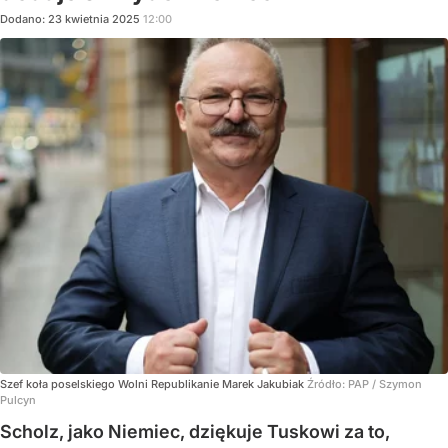
Dodano:
23
kwietnia
2025
12:00
Szef koła poselskiego Wolni Republikanie Marek Jakubiak
Źródło:
PAP
/
Szymon
Pulcyn
Scholz, jako Niemiec, dziękuje Tuskowi za to,