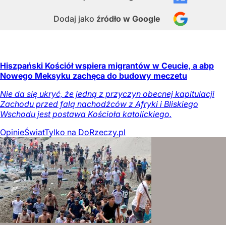
Dodaj jako
źródło w Google
Hiszpański Kościół wspiera migrantów w Ceucie, a abp
Nowego Meksyku zachęca do budowy meczetu
Nie da się ukryć, że jedną z przyczyn obecnej kapitulacji
Zachodu przed falą nachodźców z Afryki i Bliskiego
Wschodu jest postawa Kościoła katolickiego.
Opinie
Świat
Tylko na DoRzeczy.pl