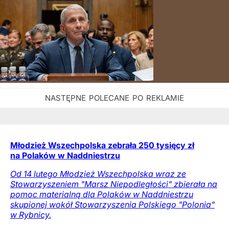
Młodzież Wszechpolska zebrała 250 tysięcy zł
na Polaków w Naddniestrzu
Od 14 lutego Młodzież Wszechpolska wraz ze
Stowarzyszeniem "Marsz Niepodległości" zbierała na
pomoc materialną dla Polaków w Naddniestrzu
skupionej wokół Stowarzyszenia Polskiego "Polonia"
w Rybnicy.