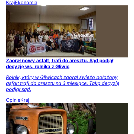
Kraj
Ekonomia
Zaorał nowy asfalt, trafi do aresztu. Sąd podjął
decyzję ws. rolnika z Gliwic
Rolnik, który w Gliwicach zaorał świeżo położony
asfalt trafi do aresztu na 3 miesiące. Taką decyzję
podjął sąd.
Opinie
Kraj