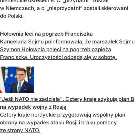
niemieckie określenie. Ci „przydatni” zostali
w Niemczech, a ci „nieprzydatni” zostali skierowani
do Polski.
Hołownia leci na pogrzeb Franciszka
Kancelaria Sejmu poinformowała, że marszałek Sejmu
Szymon Hołownia poleci na pogrzeb papieża
Franciszka. Uroczystości odbędą się w sobotę.
"Jeśli NATO nie zadziała". Cztery kraje szykują plan B
na wypadek wojny z Rosją
Cztery kraje nordyckie przygotowują wspólny plan
obrony na wypadek ataku Rosji i braku pomocy
ze strony NATO.