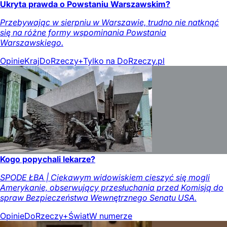
Ukryta prawda o Powstaniu Warszawskim?
Przebywając w sierpniu w Warszawie, trudno nie natknąć
się na różne formy wspominania Powstania
Warszawskiego.
Opinie
Kraj
DoRzeczy+
Tylko na DoRzeczy.pl
Kogo popychali lekarze?
SPODE ŁBA | Ciekawym widowiskiem cieszyć się mogli
Amerykanie, obserwujący przesłuchania przed Komisją do
spraw Bezpieczeństwa Wewnętrznego Senatu USA.
Opinie
DoRzeczy+
Świat
W numerze