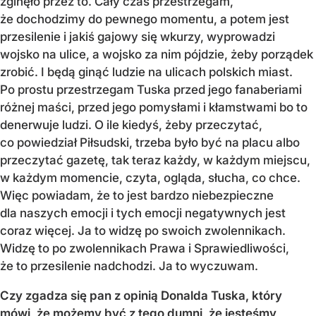
zginęło przez to. Cały czas przestrzegam,
że dochodzimy do pewnego momentu, a potem jest
przesilenie i jakiś gajowy się wkurzy, wyprowadzi
wojsko na ulice, a wojsko za nim pójdzie, żeby porządek
zrobić. I będą ginąć ludzie na ulicach polskich miast.
Po prostu przestrzegam Tuska przed jego fanaberiami
różnej maści, przed jego pomysłami i kłamstwami bo to
denerwuje ludzi. O ile kiedyś, żeby przeczytać,
co powiedział Piłsudski, trzeba było być na placu albo
przeczytać gazetę, tak teraz każdy, w każdym miejscu,
w każdym momencie, czyta, ogląda, słucha, co chce.
Więc powiadam, że to jest bardzo niebezpieczne
dla naszych emocji i tych emocji negatywnych jest
coraz więcej. Ja to widzę po swoich zwolennikach.
Widzę to po zwolennikach Prawa i Sprawiedliwości,
że to przesilenie nadchodzi. Ja to wyczuwam.
Czy zgadza się pan z opinią Donalda Tuska, który
mówi, że możemy być z tego dumni, że jesteśmy