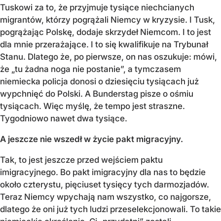
Tuskowi za to, że przyjmuje tysiące niechcianych
migrantów, którzy pogrążali Niemcy w kryzysie. I Tusk,
pogrążając Polskę, dodaje skrzydeł Niemcom. I to jest
dla mnie przerażające. I to się kwalifikuje na Trybunał
Stanu. Dlatego że, po pierwsze, on nas oszukuje: mówi,
że „tu żadna noga nie postanie”, a tymczasem
niemiecka policja donosi o dziesięciu tysiącach już
wypchnięć do Polski. A Bunderstag pisze o ośmiu
tysiącach. Więc myślę, że tempo jest straszne.
Tygodniowo nawet dwa tysiące.
A jeszcze nie wszedł w życie pakt migracyjny.
Tak, to jest jeszcze przed wejściem paktu
imigracyjnego. Bo pakt imigracyjny dla nas to będzie
około czterystu, pięciuset tysięcy tych darmozjadów.
Teraz Niemcy wpychają nam wszystko, co najgorsze,
dlatego że oni już tych ludzi przeselekcjonowali. To takie