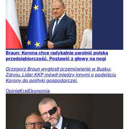
Braun: Korona chce radykalnie uwolnić polską
przedsiębiorczość. Postawić z głowy na nogi
Grzegorz Braun wygłosił przemówienie w Busku-
Zdroju. Lider KKP mówił między innymi o podejściu
Korony do polityki gospodarczej.
Opinie
Kraj
Ekonomia