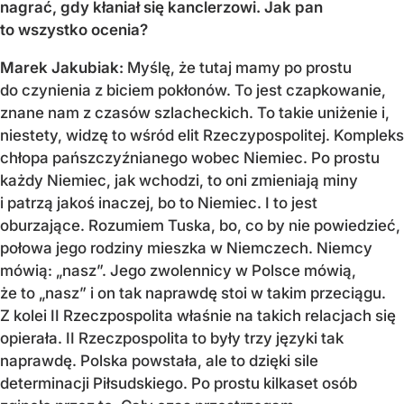
nagrać, gdy kłaniał się kanclerzowi. Jak pan
to wszystko ocenia?
Marek Jakubiak:
Myślę, że tutaj mamy po prostu
do czynienia z biciem pokłonów. To jest czapkowanie,
znane nam z czasów szlacheckich. To takie uniżenie i,
niestety, widzę to wśród elit Rzeczypospolitej. Kompleks
chłopa pańszczyźnianego wobec Niemiec. Po prostu
każdy Niemiec, jak wchodzi, to oni zmieniają miny
i patrzą jakoś inaczej, bo to Niemiec. I to jest
oburzające. Rozumiem Tuska, bo, co by nie powiedzieć,
połowa jego rodziny mieszka w Niemczech. Niemcy
mówią: „nasz”. Jego zwolennicy w Polsce mówią,
że to „nasz” i on tak naprawdę stoi w takim przeciągu.
Z kolei II Rzeczpospolita właśnie na takich relacjach się
opierała. II Rzeczpospolita to były trzy języki tak
naprawdę. Polska powstała, ale to dzięki sile
determinacji Piłsudskiego. Po prostu kilkaset osób