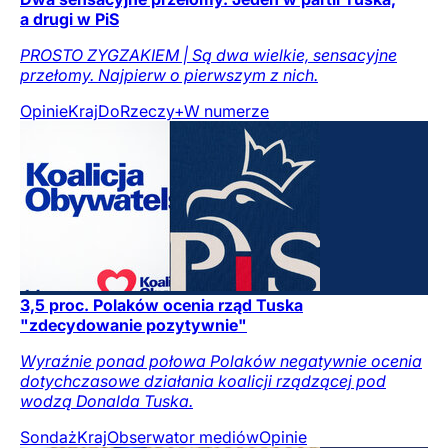
a drugi w PiS
PROSTO ZYGZAKIEM | Są dwa wielkie, sensacyjne
przełomy. Najpierw o pierwszym z nich.
Opinie
Kraj
DoRzeczy+
W numerze
3,5 proc. Polaków ocenia rząd Tuska
"zdecydowanie pozytywnie"
Wyraźnie ponad połowa Polaków negatywnie ocenia
dotychczasowe działania koalicji rządzącej pod
wodzą Donalda Tuska.
Sondaż
Kraj
Obserwator mediów
Opinie