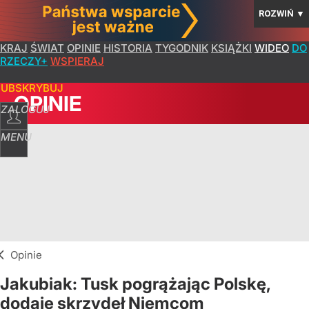
ROZWIŃ
▼
KRAJ
ŚWIAT
OPINIE
HISTORIA
TYGODNIK
KSIĄŻKI
WIDEO
DO
RZECZY+
WSPIERAJ
SUBSKRYBUJ
OPINIE
ZALOGUJ
MENU
Opinie
Jakubiak: Tusk pogrążając Polskę,
dodaje skrzydeł Niemcom