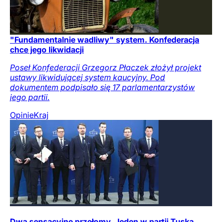
"Fundamentalnie wadliwy" system. Konfederacja
chce jego likwidacji
Poseł Konfederacji Grzegorz Płaczek złożył projekt
ustawy likwidującej system kaucyjny. Pod
dokumentem podpisało się 17 parlamentarzystów
jego partii.
Opinie
Kraj
Dwa sensacyjne przełomy. Jeden w partii Tuska,