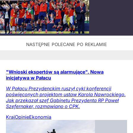
"Wnioski ekspertów są alarmujące". Nowa
inicjatywa w Pałacu
W Pałacu Prezydenckim ruszył cykl konferencji
poświęconych projektom ustaw Karola Nawrockiego.
Jak przekazał szef Gabinetu Prezydenta RP Paweł
Szefernaker, rozmawiano o CPK.
Kraj
Opinie
Ekonomia