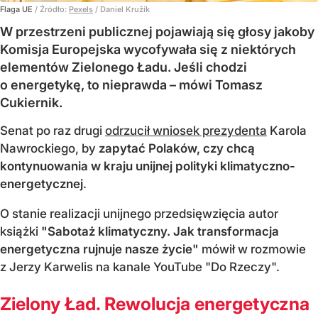
Flaga UE
/ Źródło:
Pexels
/
Daniel Kružík
W przestrzeni publicznej pojawiają się głosy jakoby
Komisja Europejska wycofywała się z niektórych
elementów Zielonego Ładu. Jeśli chodzi
o energetykę, to nieprawda – mówi Tomasz
Cukiernik.
Senat po raz drugi
odrzucił wniosek prezydenta
Karola
Nawrockiego, by
zapytać Polaków, czy chcą
kontynuowania w kraju unijnej polityki klimatyczno-
energetycznej
.
O stanie realizacji unijnego przedsięwzięcia autor
książki
"Sabotaż klimatyczny. Jak transformacja
energetyczna rujnuje nasze życie"
mówił w rozmowie
z Jerzy Karwelis na kanale YouTube "Do Rzeczy".
Zielony Ład. Rewolucja energetyczna