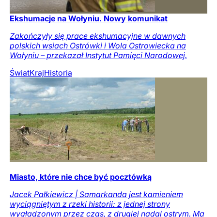
Ekshumacje na Wołyniu. Nowy komunikat
Zakończyły się prace ekshumacyjne w dawnych
polskich wsiach Ostrówki i Wola Ostrowiecka na
Wołyniu – przekazał Instytut Pamięci Narodowej.
Świat
Kraj
Historia
Miasto, które nie chce być pocztówką
Jacek Pałkiewicz | Samarkanda jest kamieniem
wyciągniętym z rzeki historii: z jednej strony
wygładzonym przez czas, z drugiej nadal ostrym. Ma