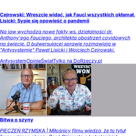
Cejrowski: Wreszcie widać, jak Fauci wszystkich okłamał.
Lisicki: Sypie się opowieść o pandemii
Na jaw wychodzą nowe fakty ws. działalności dr.
Anthony'ego Fauciego, architekta obostrzeń covidowych
na świecie. O bulwersującej sprawie rozmawiają w
"Antysystemie" Paweł Lisicki i Wojciech Cejrowski.
Antysystem
Opinie
Świat
Tylko na DoRzeczy.pl
Bitwa o szyny
PIECZEŃ RZYMSKA | Miłośnicy filmu wiedzą, że to tytuł