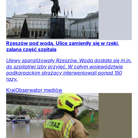
Rzeszów pod wodą. Ulice zamieniły się w rzeki,
zalana część szpitala
Ulewy sparaliżowały Rzeszów. Woda dostała się m.in.
do szpitalnej izby przyjęć. W całym województwie
podkarpackim strażacy interweniowali ponad 150
razy.
Kraj
Obserwator mediów