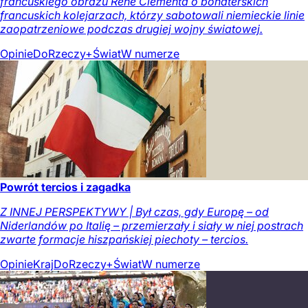
francuskiego obrazu René Clémenta o bohaterskich
francuskich kolejarzach, którzy sabotowali niemieckie linie
zaopatrzeniowe podczas drugiej wojny światowej.
Opinie
DoRzeczy+
Świat
W numerze
Powrót tercios i zagadka
Z INNEJ PERSPEKTYWY | Był czas, gdy Europę – od
Niderlandów po Italię – przemierzały i siały w niej postrach
zwarte formacje hiszpańskiej piechoty – tercios.
Opinie
Kraj
DoRzeczy+
Świat
W numerze