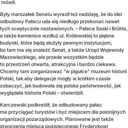
mówił.
Były marszałek Senatu wyraził też nadzieję, że do idei
odbudowy Pałacu uda się niedługo przekonać nawet
tych sceptycznie nastawionych. – Pałace Saski i Brühla,
a także kamienice wzdłuż ul. Królewskiej to piękne
budynki, które będą służyły pewnym instytucjom,
bo tam ma się znaleźć Senat, a także Urząd Wojewody
Mazowieckiego, ale przede wszystkim będzie
to przestrzeń otwarta, atrakcyjna i bardzo ciekawa.
Chcemy tam zorganizować "w pigułce" muzeum historii
Polski, tak aby delegacje mogły w krótkim czasie
zobaczyć, jak budowała się polska państwowość, jak
wyglądała historia Polski – stwierdził.
Karczewski podkreślił, że odbudowany pałac
ma przyciągać turystów i być miejscem dla polonijnych
organizacji pozarządowych. Planowane jest także
stworzenia miejsca poświęconego Fryderykowi