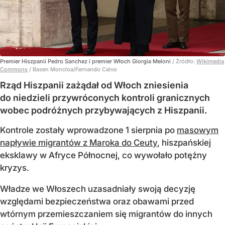
Premier Hiszpanii Pedro Sanchez i premier Włoch Giorgia Meloni
/ Źródło:
Wikimedia
Commons
/
Basen Moncloa/Fernando Calvo
Rząd Hiszpanii zażądał od Włoch zniesienia
do niedzieli przywróconych kontroli granicznych
wobec podróżnych przybywających z Hiszpanii.
Kontrole zostały wprowadzone 1 sierpnia po
masowym
napływie migrantów z Maroka do Ceuty
, hiszpańskiej
eksklawy w Afryce Północnej, co wywołało potężny
kryzys.
Władze we Włoszech uzasadniały swoją decyzję
względami bezpieczeństwa oraz obawami przed
wtórnym przemieszczaniem się migrantów do innych