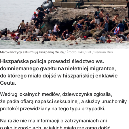
Marokańczycy szturmują Hiszpanię Ceutę
/ Źródło:
PAP/EPA
/
Reduan Dris
Hiszpańska policja prowadzi śledztwo ws.
domniemanego gwałtu na nieletniej migrantce,
do którego miało dojść w hiszpańskiej enklawie
Ceuta.
Według lokalnych mediów, dziewczynka zgłosiła,
że padła ofiarą napaści seksualnej, a służby uruchomiły
protokół przewidziany na tego typu przypadki.
Na razie nie ma informacji o zatrzymaniach ani
o okolicznościach, w jakich miało rzekomo dojść