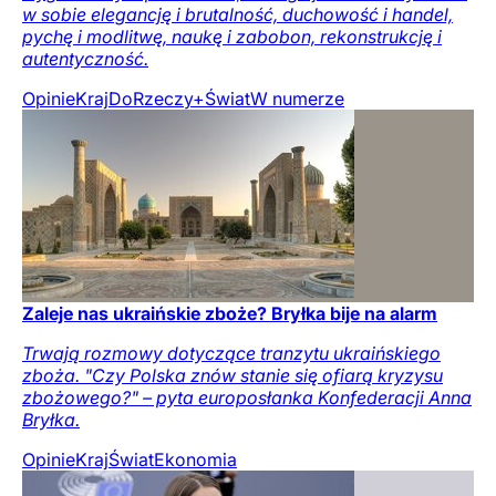
w sobie elegancję i brutalność, duchowość i handel,
pychę i modlitwę, naukę i zabobon, rekonstrukcję i
autentyczność.
Opinie
Kraj
DoRzeczy+
Świat
W numerze
Zaleje nas ukraińskie zboże? Bryłka bije na alarm
Trwają rozmowy dotyczące tranzytu ukraińskiego
zboża. "Czy Polska znów stanie się ofiarą kryzysu
zbożowego?" – pyta europosłanka Konfederacji Anna
Bryłka.
Opinie
Kraj
Świat
Ekonomia