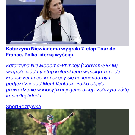
Katarzyna Niewiadoma wygrała 7. etap Tour de
France. Polka liderką wyścigu
Katarzyna Niewiadoma-Phinney (Canyon-SRAM)
wygrała siódmy etap kolarskiego wyścigu Tour de
France Femmes, kończący się na legendarnym
podjeździe pod Mont Ventoux. Polka objęła
prowadzenie w klasyfikacji generalnej i założyła żółtą
koszulkę liderki.
Sport
Rozrywka