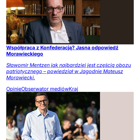
Współpraca z Konfederacją? Jasna odpowiedź
Morawieckiego
Sławomir Mentzen jak najbardziej jest częścią obozu
patriotycznego – powiedział w Jagodnie Mateusz
Morawiecki.
Opinie
Obserwator mediów
Kraj