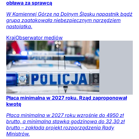
obława za sprawcą
W Kamiennej Górze na Dolnym Śląsku napastnik bądź
grupa zaatakowała niebezpiecznym narzędziem
nastolatka.
Kraj
Obserwator mediów
Płaca minimalna w 2027 roku. Rząd zaproponował
kwotę
Płaca minimalna w 2027 roku wzrośnie do 4950 zł
brutto, a minimalna stawka godzinowa do 32,30 zł
brutto – zakłada projekt rozporządzenia Rady
Ministrów.