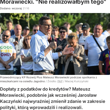
Morawiecki. "Nie realizowałbym tego"
Dodano:
wczoraj
21:16
Przewodniczący KP Rozwój Plus Mateusz Morawiecki podczas spotkania z
mieszkańcami na osiedlu Jagodno
/ Źródło:
PAP
/
Maciej Kulczyński
Dopłaty z podatków do kredytów? Mateusz
Morawiecki, podobnie jak wcześniej Jarosław
Kaczyński najwyraźniej zmienił zdanie w zakresie
polityki, którą wprowadzili i realizowali.