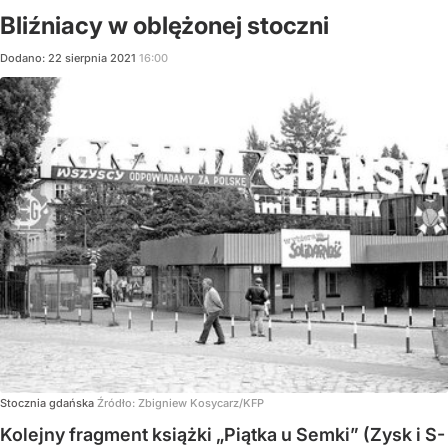
Bliźniacy w oblężonej stoczni
Dodano:
22
sierpnia
2021
16:00
Stocznia gdańska
Źródło:
Zbigniew Kosycarz/KFP
Kolejny fragment książki „Piątka u Semki” (Zysk i S-