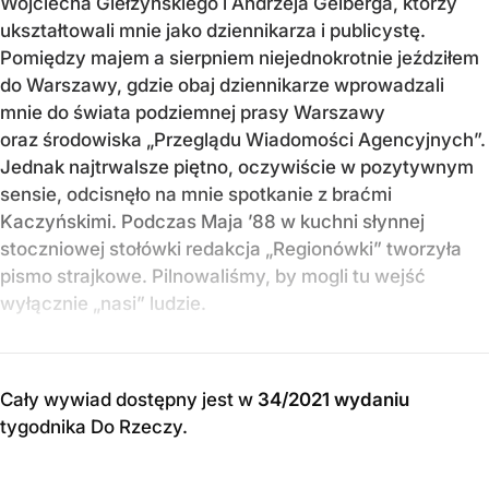
Wojciecha Giełżyńskiego i Andrzeja Gelberga, którzy
ukształtowali mnie jako dziennikarza i publicystę.
Pomiędzy majem a sierpniem niejednokrotnie jeździłem
do Warszawy, gdzie obaj dziennikarze wprowadzali
mnie do świata podziemnej prasy Warszawy
oraz środowiska „Przeglądu Wiadomości Agencyjnych”.
Jednak najtrwalsze piętno, oczywiście w pozytywnym
sensie, odcisnęło na mnie spotkanie z braćmi
Kaczyńskimi. Podczas Maja ’88 w kuchni słynnej
stoczniowej stołówki redakcja „Regionówki” tworzyła
pismo strajkowe. Pilnowaliśmy, by mogli tu wejść
wyłącznie „nasi” ludzie.
Cały wywiad dostępny jest w
34/2021 wydaniu
tygodnika Do Rzeczy
.