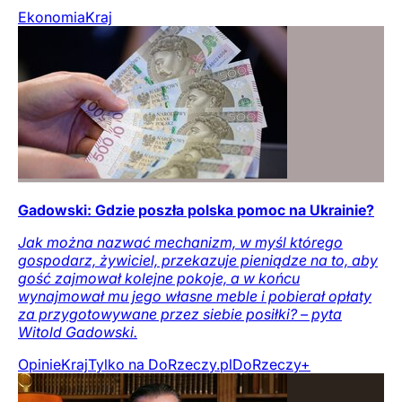
Ekonomia
Kraj
Gadowski: Gdzie poszła polska pomoc na Ukrainie?
Jak można nazwać mechanizm, w myśl którego
gospodarz, żywiciel, przekazuje pieniądze na to, aby
gość zajmował kolejne pokoje, a w końcu
wynajmował mu jego własne meble i pobierał opłaty
za przygotowywane przez siebie posiłki? – pyta
Witold Gadowski.
Opinie
Kraj
Tylko na DoRzeczy.pl
DoRzeczy+