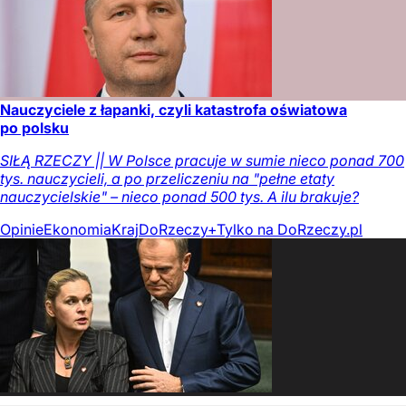
Nauczyciele z łapanki, czyli katastrofa oświatowa
po polsku
SIŁĄ RZECZY || W Polsce pracuje w sumie nieco ponad 700
tys. nauczycieli, a po przeliczeniu na "pełne etaty
nauczycielskie" – nieco ponad 500 tys. A ilu brakuje?
Opinie
Ekonomia
Kraj
DoRzeczy+
Tylko na DoRzeczy.pl