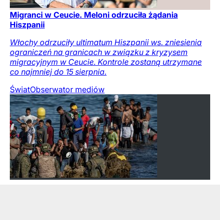
Migranci w Ceucie. Meloni odrzuciła żądania
Hiszpanii
Włochy odrzuciły ultimatum Hiszpanii ws. zniesienia
ograniczeń na granicach w związku z kryzysem
migracyjnym w Ceucie. Kontrole zostaną utrzymane
co najmniej do 15 sierpnia.
Świat
Obserwator mediów