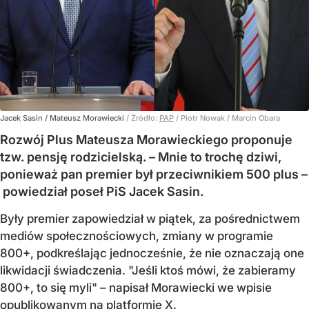
Jacek Sasin / Mateusz Morawiecki
/ Źródło:
PAP
/
Piotr Nowak / Marcin Obara
Rozwój Plus Mateusza Morawieckiego proponuje
tzw. pensję rodzicielską. – Mnie to trochę dziwi,
ponieważ pan premier był przeciwnikiem 500 plus –
powiedział poseł PiS Jacek Sasin.
Były premier zapowiedział w piątek, za pośrednictwem
mediów społecznościowych, zmiany w programie
800+, podkreślając jednocześnie, że nie oznaczają one
likwidacji świadczenia. "Jeśli ktoś mówi, że zabieramy
800+, to się myli" – napisał Morawiecki we wpisie
opublikowanym na platformie X.