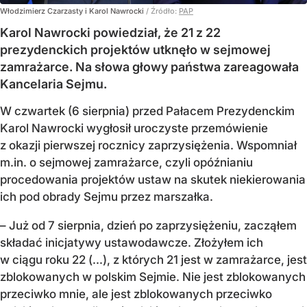
Włodzimierz Czarzasty i Karol Nawrocki
/ Źródło:
PAP
Karol Nawrocki powiedział, że 21 z 22
prezydenckich projektów utknęło w sejmowej
zamrażarce. Na słowa głowy państwa zareagowała
Kancelaria Sejmu.
W czwartek (6 sierpnia) przed Pałacem Prezydenckim
Karol Nawrocki wygłosił uroczyste przemówienie
z okazji pierwszej rocznicy zaprzysiężenia. Wspomniał
m.in. o sejmowej zamrażarce, czyli opóźnianiu
procedowania projektów ustaw na skutek niekierowania
ich pod obrady Sejmu przez marszałka.
– Już od 7 sierpnia, dzień po zaprzysiężeniu, zacząłem
składać inicjatywy ustawodawcze. Złożyłem ich
w ciągu roku 22 (...), z których 21 jest w zamrażarce, jest
zblokowanych w polskim Sejmie. Nie jest zblokowanych
przeciwko mnie, ale jest zblokowanych przeciwko