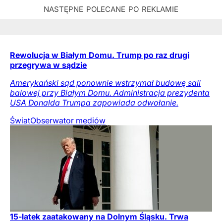
Rewolucja w Białym Domu. Trump po raz drugi
przegrywa w sądzie
Amerykański sąd ponownie wstrzymał budowę sali
balowej przy Białym Domu. Administracja prezydenta
USA Donalda Trumpa zapowiada odwołanie.
Świat
Obserwator mediów
15-latek zaatakowany na Dolnym Śląsku. Trwa