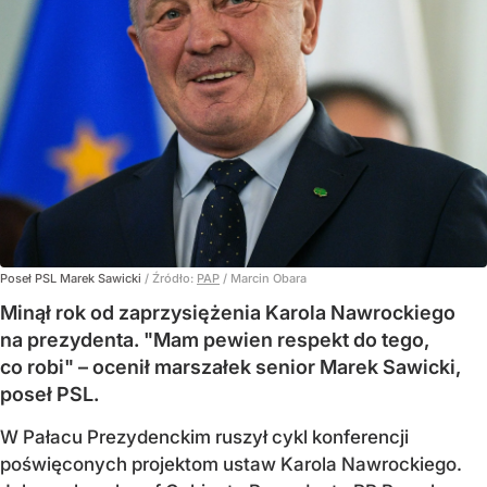
Poseł PSL Marek Sawicki
/ Źródło:
PAP
/
Marcin Obara
Minął rok od zaprzysiężenia Karola Nawrockiego
na prezydenta. "Mam pewien respekt do tego,
co robi" – ocenił marszałek senior Marek Sawicki,
poseł PSL.
W Pałacu Prezydenckim ruszył cykl konferencji
poświęconych projektom ustaw Karola Nawrockiego.