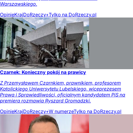
Warszawskiego.
Opinie
Kraj
DoRzeczy+
Tylko na DoRzeczy.pl
Czarnek: Konieczny pokój na prawicy
Z Przemysławem Czarnkiem, prawnikiem, profesorem
Katolickiego Uniwersytetu Lubelskiego, wiceprezesem
Prawa i Sprawiedliwości, oficjalnym kandydatem PiS na
premiera rozmawia Ryszard Gromadzki.
Opinie
Kraj
DoRzeczy+
W numerze
Tylko na DoRzeczy.pl