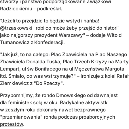
stworzyli państwo podporządkowane Związkowi
Radzieckiemu – podkreślał.
"Jeżeli to przejdzie to będzie wstyd i hańba!
@trzaskowski_
robi co może żeby przejść do historii
jako najgorszy prezydent Warszawy" – dodaje Witold
Tumanowicz z Konfederacji.
"Jak już, to na całego: Plac Zbawiciela na Plac Naszego
Zbawiciela Donalda Tuska, Plac Trzech Krzyży na Marty
Lempart, ul św Bonifacego na ul Męczeństwa Margota
itd. Śmiało, co was wstrzymuje?" – ironizuje z kolei Rafał
Ziemkiewicz z "Do Rzeczy".
Przypomnijmy, że rondo Dmowskiego od dawnajest
dla feministek solą w oku. Radykalne aktywistki
w zeszłym roku dokonały nawet bezprawnego
"przemianowania" ronda podczas proaborcyjnych
protestów
.