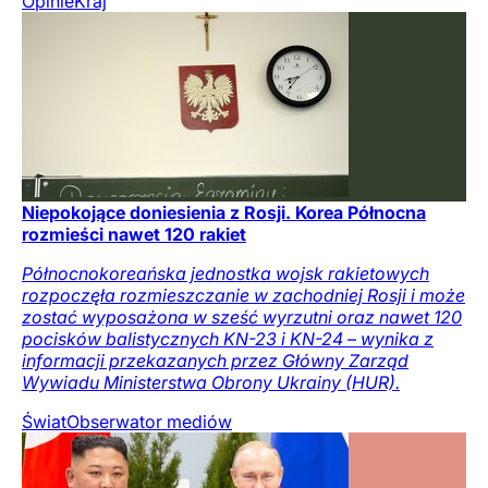
Opinie
Kraj
Niepokojące doniesienia z Rosji. Korea Północna
rozmieści nawet 120 rakiet
Północnokoreańska jednostka wojsk rakietowych
rozpoczęła rozmieszczanie w zachodniej Rosji i może
zostać wyposażona w sześć wyrzutni oraz nawet 120
pocisków balistycznych KN-23 i KN-24 – wynika z
informacji przekazanych przez Główny Zarząd
Wywiadu Ministerstwa Obrony Ukrainy (HUR).
Świat
Obserwator mediów