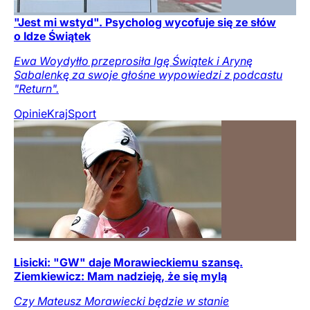
"Jest mi wstyd". Psycholog wycofuje się ze słów
o Idze Świątek
Ewa Woydyłło przeprosiła Igę Świątek i Arynę
Sabalenkę za swoje głośne wypowiedzi z podcastu
"Return".
Opinie
Kraj
Sport
Lisicki: "GW" daje Morawieckiemu szansę.
Ziemkiewicz: Mam nadzieję, że się mylą
Czy Mateusz Morawiecki będzie w stanie