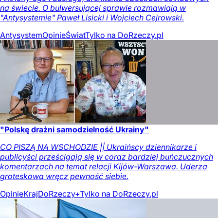
na świecie. O bulwersującej sprawie rozmawiają w
"Antysystemie" Paweł Lisicki i Wojciech Cejrowski.
Antysystem
Opinie
Świat
Tylko na DoRzeczy.pl
"Polskę drażni samodzielność Ukrainy"
CO PISZĄ NA WSCHODZIE || Ukraińscy dziennikarze i
publicyści prześcigają się w coraz bardziej buńczucznych
komentarzach na temat relacji Kijów-Warszawa. Uderza
groteskowa wręcz pewność siebie.
Opinie
Kraj
DoRzeczy+
Tylko na DoRzeczy.pl