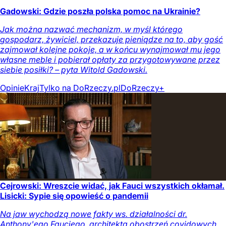
Gadowski: Gdzie poszła polska pomoc na Ukrainie?
Jak można nazwać mechanizm, w myśl którego
gospodarz, żywiciel, przekazuje pieniądze na to, aby gość
zajmował kolejne pokoje, a w końcu wynajmował mu jego
własne meble i pobierał opłaty za przygotowywane przez
siebie posiłki? – pyta Witold Gadowski.
Opinie
Kraj
Tylko na DoRzeczy.pl
DoRzeczy+
Cejrowski: Wreszcie widać, jak Fauci wszystkich okłamał.
Lisicki: Sypie się opowieść o pandemii
Na jaw wychodzą nowe fakty ws. działalności dr.
Anthony'ego Fauciego, architekta obostrzeń covidowych