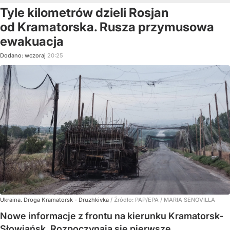
Tyle kilometrów dzieli Rosjan
od Kramatorska. Rusza przymusowa
ewakuacja
Dodano:
wczoraj
20:25
Ukraina. Droga Kramatorsk - Druzhkivka
/ Źródło:
PAP/EPA
/
MARIA SENOVILLA
Nowe informacje z frontu na kierunku Kramatorsk-
Słowiańsk. Rozpoczynają się pierwsze