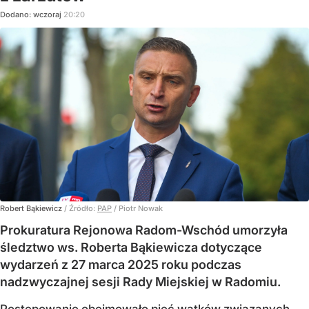
Dodano:
wczoraj
20:20
Robert Bąkiewicz
/ Źródło:
PAP
/
Piotr Nowak
Prokuratura Rejonowa Radom-Wschód umorzyła
śledztwo ws. Roberta Bąkiewicza dotyczące
wydarzeń z 27 marca 2025 roku podczas
nadzwyczajnej sesji Rady Miejskiej w Radomiu.