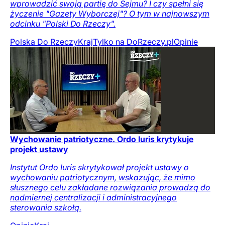
wprowadzić swoją partię do Sejmu? I czy spełni się
życzenie "Gazety Wyborczej"? O tym w najnowszym
odcinku "Polski Do Rzeczy".
Polska Do Rzeczy
Kraj
Tylko na DoRzeczy.pl
Opinie
Wychowanie patriotyczne. Ordo Iuris krytykuje
projekt ustawy
Instytut Ordo Iuris skrytykował projekt ustawy o
wychowaniu patriotycznym, wskazując, że mimo
słusznego celu zakładane rozwiązania prowadzą do
nadmiernej centralizacji i administracyjnego
sterowania szkołą.