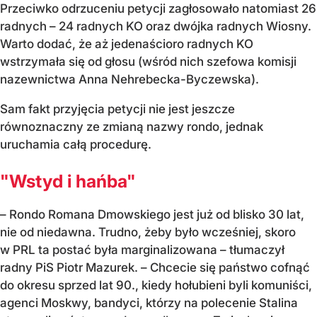
Przeciwko odrzuceniu petycji zagłosowało natomiast 26
radnych – 24 radnych KO oraz dwójka radnych Wiosny.
Warto dodać, że aż jedenaścioro radnych KO
wstrzymała się od głosu (wśród nich szefowa komisji
nazewnictwa Anna Nehrebecka-Byczewska).
Sam fakt przyjęcia petycji nie jest jeszcze
równoznaczny ze zmianą nazwy rondo, jednak
uruchamia całą procedurę.
"Wstyd i hańba"
– Rondo Romana Dmowskiego jest już od blisko 30 lat,
nie od niedawna. Trudno, żeby było wcześniej, skoro
w PRL ta postać była marginalizowana – tłumaczył
radny PiS Piotr Mazurek. – Chcecie się państwo cofnąć
do okresu sprzed lat 90., kiedy hołubieni byli komuniści,
agenci Moskwy, bandyci, którzy na polecenie Stalina