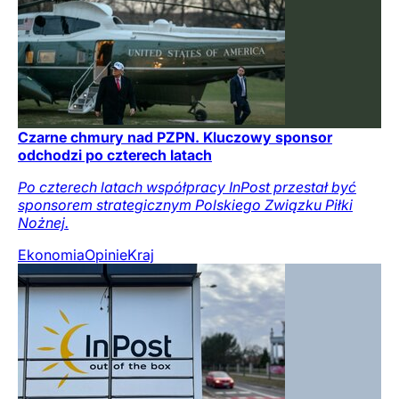
Czarne chmury nad PZPN. Kluczowy sponsor
odchodzi po czterech latach
Po czterech latach współpracy InPost przestał być
sponsorem strategicznym Polskiego Związku Piłki
Nożnej.
Ekonomia
Opinie
Kraj