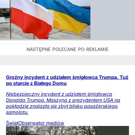
Groźny incydent z udziałem śmigłowca Trumpa. Tuż
po starcie z Białego Domu
Niebezpieczny incydent z udziałem śmigłowca
Donalda Trumpa. Maszyna z prezydentem USA na
pokładzie znalazła się zbyt blisko pasażerskiego
samolotu.
Świat
Obserwator mediów