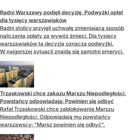
Radni Warszawy podjęli decyzję. Podwyżki opłat
dla tysięcy warszawiaków
Radni stolicy przyjęli uchwałę zmieniającą sposób
naliczania opłaty za wywóz śmieci. Dla tysięcy
warszawiaków ta decyzja oznacza podwyżki.
W najgorszej sytuacji znajdą się samotni emeryci.
Trzaskowski chce zakazu Marszu Niepodległości.
Powstańcy odpowiadają: Powinien się odbyć
Rafał Trzaskowski chce zablokowania Marszu
Niepodległości. Odpowiadają mu powstańcy
warszawscy: "Marsz powinien się odbyć".