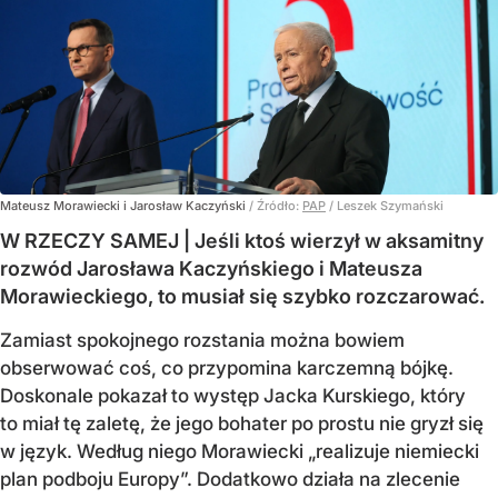
Mateusz Morawiecki i Jarosław Kaczyński
/ Źródło:
PAP
/
Leszek Szymański
W RZECZY SAMEJ | Jeśli ktoś wierzył w aksamitny
rozwód Jarosława Kaczyńskiego i Mateusza
Morawieckiego, to musiał się szybko rozczarować.
Zamiast spokojnego rozstania można bowiem
obserwować coś, co przypomina karczemną bójkę.
Doskonale pokazał to występ Jacka Kurskiego, który
to miał tę zaletę, że jego bohater po prostu nie gryzł się
w język. Według niego Morawiecki „realizuje niemiecki
plan podboju Europy”. Dodatkowo działa na zlecenie