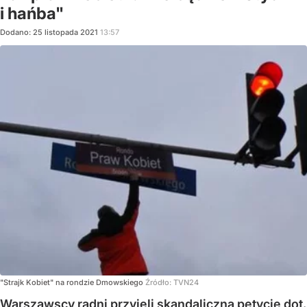
i hańba"
Dodano:
25
listopada
2021
13:57
"Strajk Kobiet" na rondzie Dmowskiego
Źródło:
TVN24
Warszawscy radni przyjęli skandaliczną petycję dot.