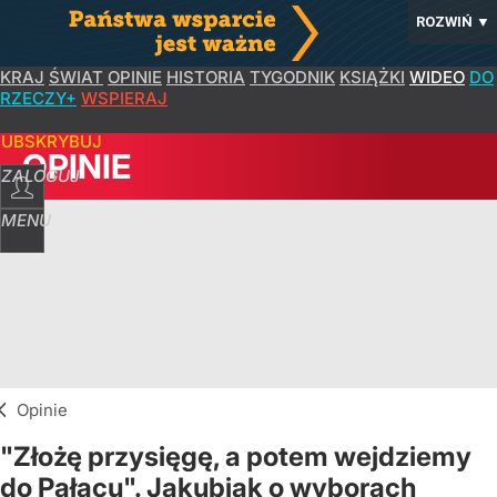
ROZWIŃ
▼
KRAJ
ŚWIAT
OPINIE
HISTORIA
TYGODNIK
KSIĄŻKI
WIDEO
DO
RZECZY+
WSPIERAJ
SUBSKRYBUJ
OPINIE
ZALOGUJ
MENU
Opinie
"Złożę przysięgę, a potem wejdziemy
do Pałacu". Jakubiak o wyborach