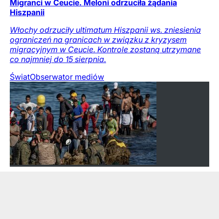
Migranci w Ceucie. Meloni odrzuciła żądania
Hiszpanii
Włochy odrzuciły ultimatum Hiszpanii ws. zniesienia
ograniczeń na granicach w związku z kryzysem
migracyjnym w Ceucie. Kontrole zostaną utrzymane
co najmniej do 15 sierpnia.
Świat
Obserwator mediów