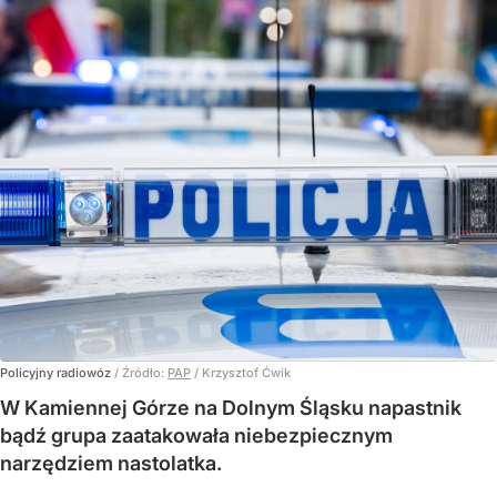
Policyjny radiowóz
/ Źródło:
PAP
/
Krzysztof Ćwik
W Kamiennej Górze na Dolnym Śląsku napastnik
bądź grupa zaatakowała niebezpiecznym
narzędziem nastolatka.