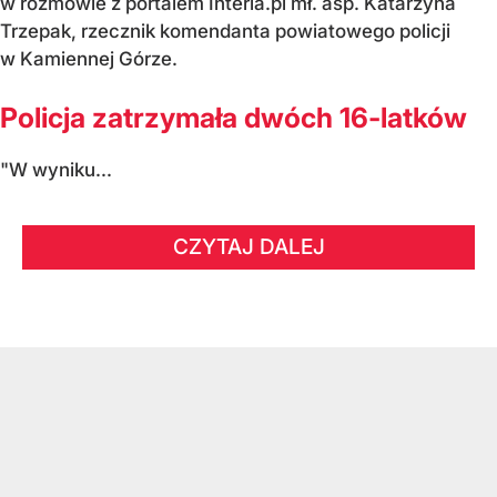
w rozmowie z portalem Interia.pl mł. asp. Katarzyna
Trzepak, rzecznik komendanta powiatowego policji
w Kamiennej Górze.
Policja zatrzymała dwóch 16-latków
"W wyniku...
CZYTAJ DALEJ