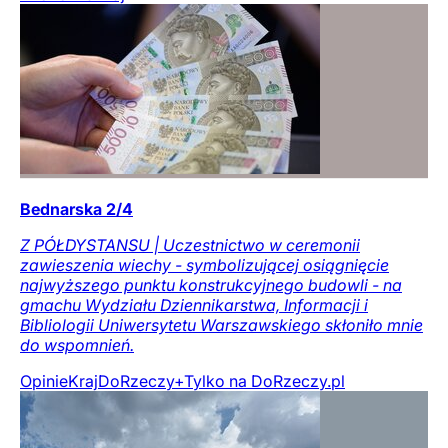
Bednarska 2/4
Z PÓŁDYSTANSU | Uczestnictwo w ceremonii
zawieszenia wiechy - symbolizującej osiągnięcie
najwyższego punktu konstrukcyjnego budowli - na
gmachu Wydziału Dziennikarstwa, Informacji i
Bibliologii Uniwersytetu Warszawskiego skłoniło mnie
do wspomnień.
Opinie
Kraj
DoRzeczy+
Tylko na DoRzeczy.pl