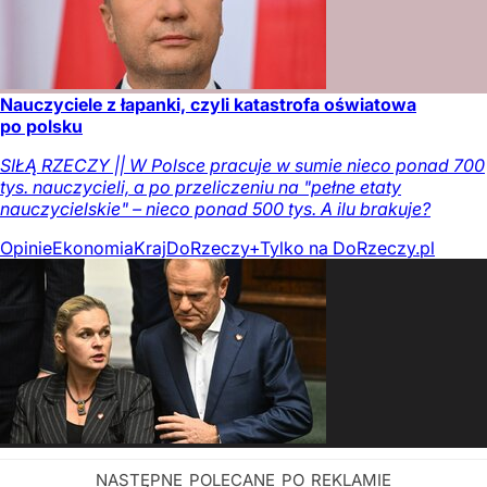
Nauczyciele z łapanki, czyli katastrofa oświatowa
po polsku
SIŁĄ RZECZY || W Polsce pracuje w sumie nieco ponad 700
tys. nauczycieli, a po przeliczeniu na "pełne etaty
nauczycielskie" – nieco ponad 500 tys. A ilu brakuje?
Opinie
Ekonomia
Kraj
DoRzeczy+
Tylko na DoRzeczy.pl