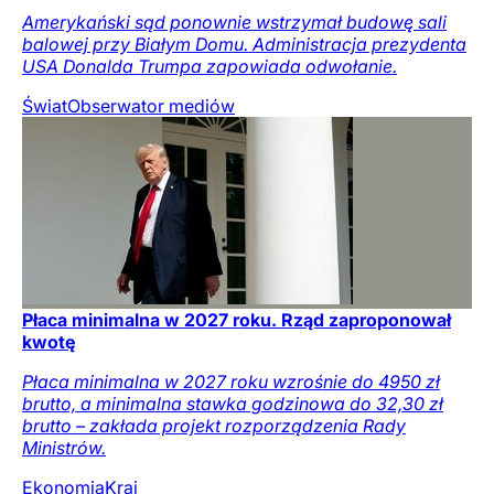
Amerykański sąd ponownie wstrzymał budowę sali
balowej przy Białym Domu. Administracja prezydenta
USA Donalda Trumpa zapowiada odwołanie.
Świat
Obserwator mediów
Płaca minimalna w 2027 roku. Rząd zaproponował
kwotę
Płaca minimalna w 2027 roku wzrośnie do 4950 zł
brutto, a minimalna stawka godzinowa do 32,30 zł
brutto – zakłada projekt rozporządzenia Rady
Ministrów.
Ekonomia
Kraj