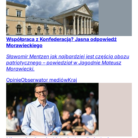
Współpraca z Konfederacją? Jasna odpowiedź
Morawieckiego
Sławomir Mentzen jak najbardziej jest częścią obozu
patriotycznego – powiedział w Jagodnie Mateusz
Morawiecki.
Opinie
Obserwator mediów
Kraj