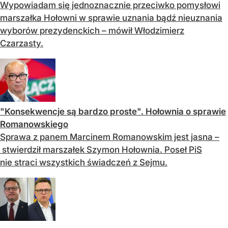
Wypowiadam się jednoznacznie przeciwko pomysłowi
marszałka Hołowni w sprawie uznania bądź nieuznania
wyborów prezydenckich – mówił Włodzimierz
Czarzasty.
"Konsekwencje są bardzo proste". Hołownia o sprawie
Romanowskiego
Sprawa z panem Marcinem Romanowskim jest jasna –
stwierdził marszałek Szymon Hołownia. Poseł PiS
nie straci wszystkich świadczeń z Sejmu.