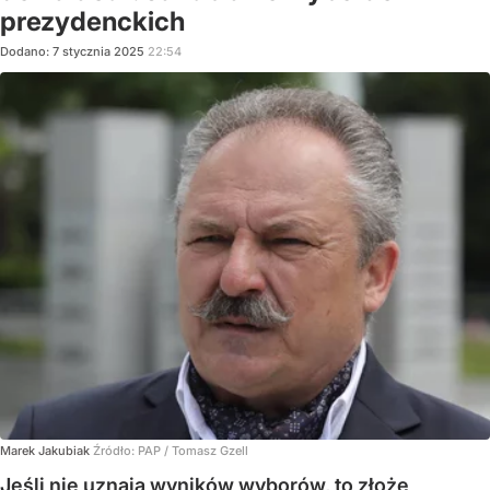
prezydenckich
Dodano:
7
stycznia
2025
22:54
Marek Jakubiak
Źródło:
PAP
/
Tomasz Gzell
Jeśli nie uznają wyników wyborów, to złożę