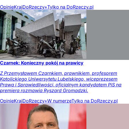
Opinie
Kraj
DoRzeczy+
Tylko na DoRzeczy.pl
Czarnek: Konieczny pokój na prawicy
Z Przemysławem Czarnkiem, prawnikiem, profesorem
Katolickiego Uniwersytetu Lubelskiego, wiceprezesem
Prawa i Sprawiedliwości, oficjalnym kandydatem PiS na
premiera rozmawia Ryszard Gromadzki.
Opinie
Kraj
DoRzeczy+
W numerze
Tylko na DoRzeczy.pl