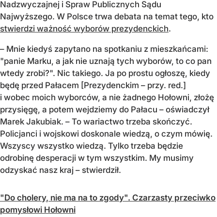
Nadzwyczajnej i Spraw Publicznych Sądu
Najwyższego. W Polsce trwa debata na temat tego, kto
stwierdzi ważność wyborów prezydenckich
.
– Mnie kiedyś zapytano na spotkaniu z mieszkańcami:
"panie Marku, a jak nie uznają tych wyborów, to co pan
wtedy zrobi?". Nic takiego. Ja po prostu ogłoszę, kiedy
będę przed Pałacem [Prezydenckim – przy. red.]
i wobec moich wyborców, a nie żadnego Hołowni, złożę
przysięgę, a potem wejdziemy do Pałacu – oświadczył
Marek Jakubiak. – To wariactwo trzeba skończyć.
Policjanci i wojskowi doskonale wiedzą, o czym mówię.
Wszyscy wszystko wiedzą. Tylko trzeba będzie
odrobinę desperacji w tym wszystkim. My musimy
odzyskać nasz kraj – stwierdził.
"Do cholery, nie ma na to zgody". Czarzasty przeciwko
pomysłowi Hołowni