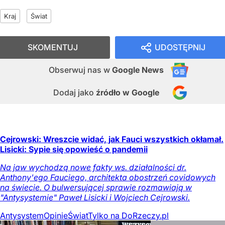
Kraj
Świat
SKOMENTUJ
UDOSTĘPNIJ
Obserwuj nas
w
Google News
Dodaj jako
źródło w Google
Cejrowski: Wreszcie widać, jak Fauci wszystkich okłamał.
Lisicki: Sypie się opowieść o pandemii
Na jaw wychodzą nowe fakty ws. działalności dr.
Anthony'ego Fauciego, architekta obostrzeń covidowych
na świecie. O bulwersującej sprawie rozmawiają w
"Antysystemie" Paweł Lisicki i Wojciech Cejrowski.
Antysystem
Opinie
Świat
Tylko na DoRzeczy.pl