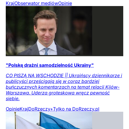
Kraj
Obserwator mediów
Opinie
"Polskę drażni samodzielność Ukrainy"
CO PISZĄ NA WSCHODZIE || Ukraińscy dziennikarze i
publicyści prześcigają się w coraz bardziej
buńczucznych komentarzach na temat relacji Kijów-
Warszawa. Uderza groteskowa wręcz pewność
siebie.
Opinie
Kraj
DoRzeczy+
Tylko na DoRzeczy.pl