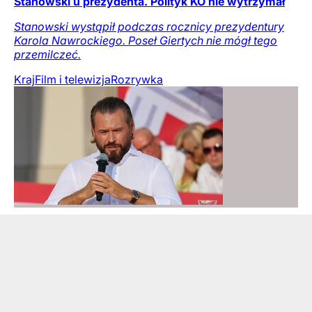
Stanowski u prezydenta. Polityk KO nie wytrzymał
Stanowski wystąpił podczas rocznicy prezydentury
Karola Nawrockiego. Poseł Giertych nie mógł tego
przemilczeć.
Kraj
Film i telewizja
Rozrywka