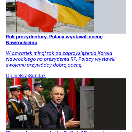
Rok prezydentury. Polacy wystawili ocenę
Nawrockiemu
W czwartek minął rok od zaprzysiężenia Karola
Nawrockiego na prezydenta RP. Polacy wystawili
swojemu przywódcy dobrą ocenę.
Opinie
Kraj
Sondaż