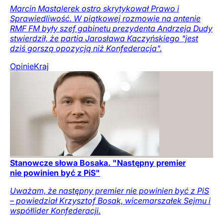
Marcin Mastalerek ostro skrytykował Prawo i
Sprawiedliwość. W piątkowej rozmowie na antenie
RMF FM były szef gabinetu prezydenta Andrzeja Dudy
stwierdził, że partia Jarosława Kaczyńskiego "jest
dziś gorszą opozycją niż Konfederacja".
Opinie
Kraj
Stanowcze słowa Bosaka. "Następny premier
nie powinien być z PiS"
Uważam, że następny premier nie powinien być z PiS
– powiedział Krzysztof Bosak, wicemarszałek Sejmu i
współlider Konfederacji.