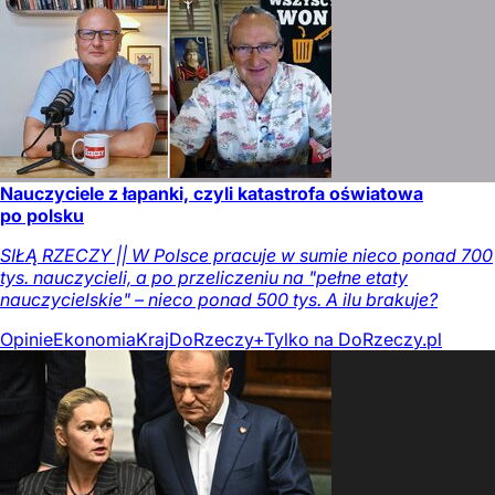
Nauczyciele z łapanki, czyli katastrofa oświatowa
po polsku
SIŁĄ RZECZY || W Polsce pracuje w sumie nieco ponad 700
tys. nauczycieli, a po przeliczeniu na "pełne etaty
nauczycielskie" – nieco ponad 500 tys. A ilu brakuje?
Opinie
Ekonomia
Kraj
DoRzeczy+
Tylko na DoRzeczy.pl