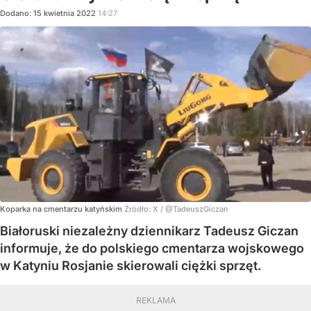
Dodano:
15
kwietnia
2022
14:27
Koparka na cmentarzu katyńskim
Źródło:
X
/
@TadeuszGiczan
Białoruski niezależny dziennikarz Tadeusz Giczan
informuje, że do polskiego cmentarza wojskowego
w Katyniu Rosjanie skierowali ciężki sprzęt.