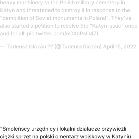
heavy machinery to the Polish military cemetery in
Katyn and threatened to destroy it in response to the
"demolition of Soviet monuments in Poland". They've
also started a petition to resolve the "Katyn issue" once
and for all.
pic.twitter.com/oCXnPsO4ZL
— Tadeusz Giczan ?? (@TadeuszGiczan)
April 15, 2022
"Smoleńscy urzędnicy i lokalni działacze przywieźli
ciężki sprzęt na polski cmentarz wojskowy w Katyniu