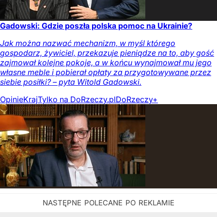
Gadowski: Gdzie poszła polska pomoc na Ukrainie?
Jak można nazwać mechanizm, w myśl którego
gospodarz, żywiciel, przekazuje pieniądze na to, aby gość
zajmował kolejne pokoje, a w końcu wynajmował mu jego
własne meble i pobierał opłaty za przygotowywane przez
siebie posiłki? – pyta Witold Gadowski.
Opinie
Kraj
Tylko na DoRzeczy.pl
DoRzeczy+