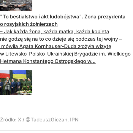
"To bestialstwo i akt ludobójstwa". Żona prezydenta
o rosyjskich żołnierzach
– Jak każda żona, każda matka, każda kobieta
nie godzę się na to co dzieje się podczas tej wojny –
mówiła Agata Kornhauser-Duda złożyła wizytę
w Litewsko-Polsko-Ukraińskiej Brygadzie im. Wielkiego
Hetmana Konstantego Ostrogskiego w...
Źródło:
X
/
@TadeuszGiczan, IPN