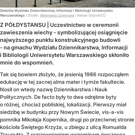
Siedziba Wydziału Dziennikarstwa, Informacji i Bibliologii Uniwersytetu
Warszawskiego
/ Źródło:
Wikimedia Commons
/
Adrian Grycuk/CC
Z PÓŁDYSTANSU | Uczestnictwo w ceremonii
zawieszenia wiechy - symbolizującej osiągnięcie
najwyższego punktu konstrukcyjnego budowli
- na gmachu Wydziału Dziennikarstwa, Informacji
i Bibliologii Uniwersytetu Warszawskiego skłoniło
mnie do wspomnień.
Tak się bowiem złożyło, że jesienią 1986 rozpocząłem
edukację w tej zacnej alma mater i tymże fakultecie.
Nosił on wtedy nazwę Dziennikarstwa i Nauk
Politycznych. De facto były to dwa odrębne byty
o różnej, chociaż pobliskiej, lokalizacji. Pierwszy miał
siedzibę w budynku przy Nowym Świecie, vis-a-vis
pomnika Mikołaja Kopernika, drugi po przeciwnej stronie
kościoła Świętego Krzyża, u zbiegu z ulicą Romualda
Traugutta. Z rozrzewnieniem wspominam ówczesną