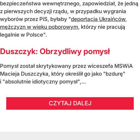
bezpieczeństwa wewnętrznego, zapowiedział, że jedną
z pierwszych decyzji rządu, w przypadku wygrania
wyborów przez PiS, byłaby "
deportacja Ukraińców,
mężczyzn w wieku poborowym,
którzy nie pracują
legalnie w Polsce".
Duszczyk: Obrzydliwy pomysł
Pomysł został skrytykowany przez wiceszefa MSWiA
Macieja Duszczyka, który określił go jako "bzdurę"
i "absolutnie idiotyczny pomysł",...
CZYTAJ DALEJ