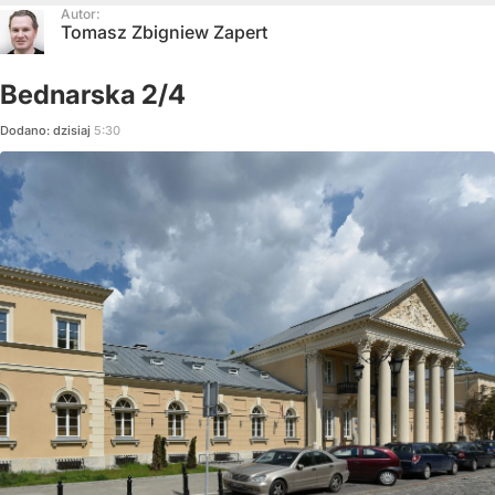
Autor:
Tomasz Zbigniew Zapert
Bednarska 2/4
Dodano:
dzisiaj
5:30