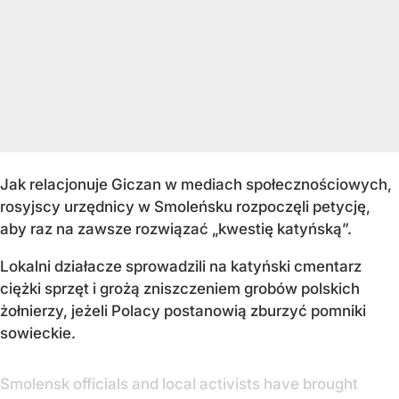
Jak relacjonuje Giczan w mediach społecznościowych,
rosyjscy urzędnicy w Smoleńsku rozpoczęli petycję,
aby raz na zawsze rozwiązać „kwestię katyńską”.
Lokalni działacze sprowadzili na katyński cmentarz
ciężki sprzęt i grożą zniszczeniem grobów polskich
żołnierzy, jeżeli Polacy postanowią zburzyć pomniki
sowieckie.
Smolensk officials and local activists have brought