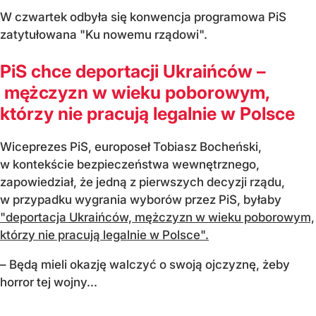
W czwartek odbyła się konwencja programowa PiS
zatytułowana "Ku nowemu rządowi".
PiS chce deportacji Ukraińców –
mężczyzn w wieku poborowym,
którzy nie pracują legalnie w Polsce
Wiceprezes PiS, europoseł Tobiasz Bocheński,
w kontekście bezpieczeństwa wewnętrznego,
zapowiedział, że jedną z pierwszych decyzji rządu,
w przypadku wygrania wyborów przez PiS, byłaby
"deportacja Ukraińców, mężczyzn w wieku poborowym,
którzy nie pracują legalnie w Polsce".
– Będą mieli okazję walczyć o swoją ojczyznę, żeby
horror tej wojny...