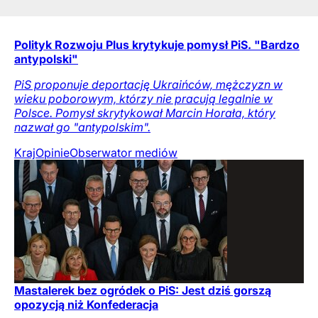
Polityk Rozwoju Plus krytykuje pomysł PiS. "Bardzo
antypolski"
PiS proponuje deportację Ukraińców, mężczyzn w
wieku poborowym, którzy nie pracują legalnie w
Polsce. Pomysł skrytykował Marcin Horała, który
nazwał go "antypolskim".
Kraj
Opinie
Obserwator mediów
Mastalerek bez ogródek o PiS: Jest dziś gorszą
opozycją niż Konfederacja