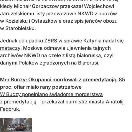
kiedy Michaił Gorbaczow przekazał Wojciechowi
Jaruzelskiemu listy przewozowe NKWD z obozów
w Kozielsku i Ostaszkowie oraz spis jeńców obozu
w Starobielsku.
Jednak od upadku ZSRS
w sprawie Katynia nadal się
mataczy
. Moskwa odmawia ujawnienia tajnych
archiwów NKWD na czele z listą białoruską, czyli
danymi Polaków zgładzonych na Białorusi.
Mer Buczy: Okupanci mordowali z premedytacją. 85
proc. ofiar miało rany postrzałowe
W Buczy popełniano świadome morderstwa
z premedytacją – przekazał burmistrz miasta Anatolij
Fedoruk.