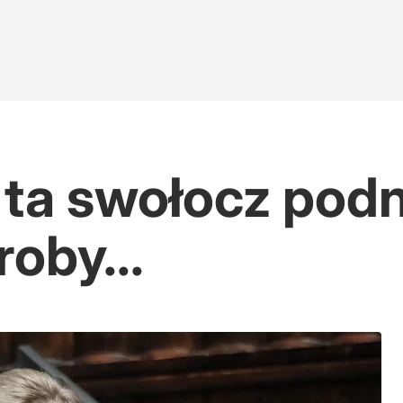
i ta swołocz podn
oby...