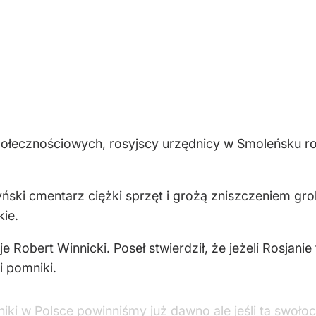
połecznościowych, rosyjscy urzędnicy w Smoleńsku ro
yński cmentarz ciężki sprzęt i grożą zniszczeniem grob
ie.
e Robert Winnicki. Poseł stwierdził, że jeżeli Rosjani
 pomniki.
i w Polsce powinniśmy już dawno ale jeśli ta swołoc