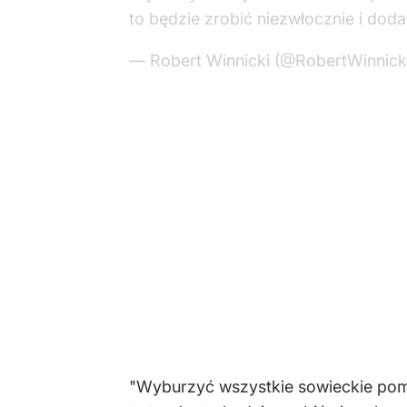
to będzie zrobić niezwłocznie i dod
— Robert Winnicki (@RobertWinnick
"Wyburzyć wszystkie sowieckie pomni