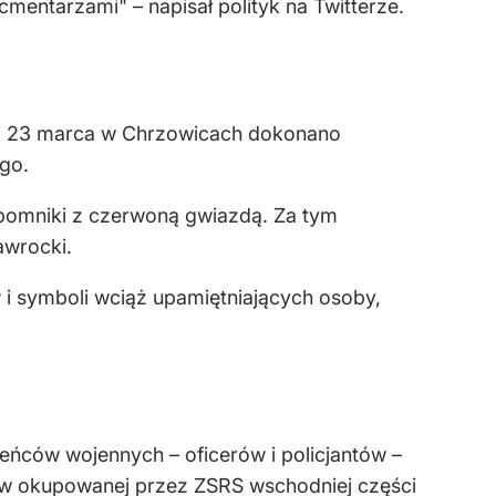
cmentarzami" – napisał polityk na Twitterze.
j. 23 marca w Chrzowicach dokonano
go.
a pomniki z czerwoną gwiazdą. Za tym
awrocki.
i symboli wciąż upamiętniających osoby,
eńców wojennych – oficerów i policjantów –
h w okupowanej przez ZSRS wschodniej części