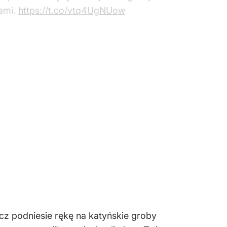
zami.
https://t.co/vtq4UgNUow
cz podniesie rękę na katyńskie groby