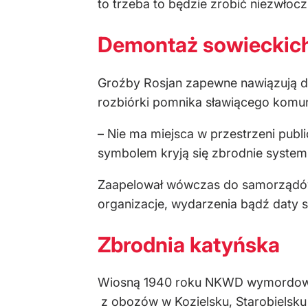
to trzeba to będzie zrobić niezwłocz
Demontaż sowieckic
Groźby Rosjan zapewne nawiązują d
rozbiórki pomnika sławiącego komun
– Nie ma miejsca w przestrzeni publ
symbolem kryją się zbrodnie system
Zaapelował wówczas do samorządów o
organizacje, wydarzenia bądź daty 
Zbrodnia katyńska
Wiosną 1940 roku NKWD wymordowało 
z obozów w Kozielsku, Starobielsku