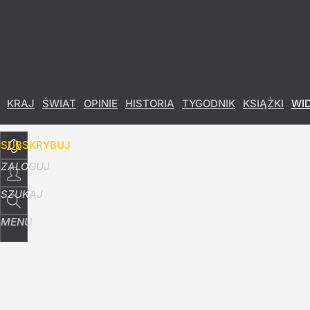
Udostępnij
0
Skomentuj
KRAJ
ŚWIAT
OPINIE
HISTORIA
TYGODNIK
KSIĄŻKI
WI
SUBSKRYBUJ
ZALOGUJ
SZUKAJ
MENU