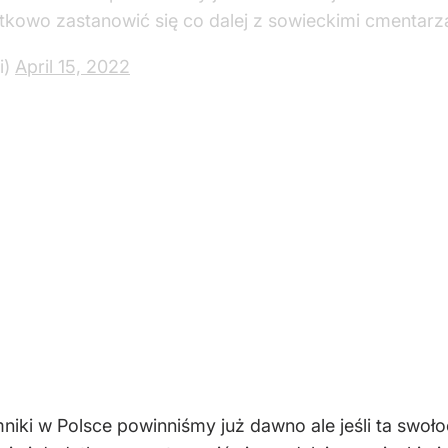
atkowo zastanowić się co dalej z sowieckimi cmentar
i)
April 15, 2022
ki w Polsce powinniśmy już dawno ale jeśli ta swoło