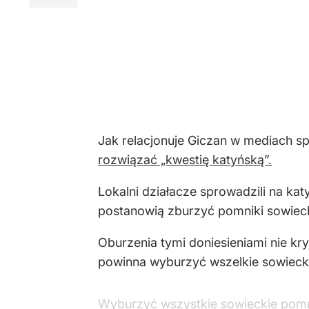
Jak relacjonuje Giczan w mediach s
rozwiązać „kwestię katyńską”.
Lokalni działacze sprowadzili na kat
postanowią zburzyć pomniki sowieck
Oburzenia tymi doniesieniami nie kryj
powinna wyburzyć wszelkie sowiecki
Wyburzyć wszystkie sowieckie pomnik