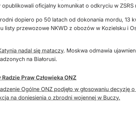
mcy opublikowali oficjalny komunikat o odkryciu w Z
rodni dopiero po 50 latach od dokonania mordu, 13 k
mu listy przewozowe NKWD z obozów w Kozielsku i Os
atynia nadal się mataczy
. Moskwa odmawia ujawnieni
ładzonych na Białorusi.
 w Radzie Praw Człowieka ONZ
dzenie Ogólne ONZ podjęło w głosowaniu decyzję o 
kcja na doniesienia o zbrodni wojennej w Buczy.