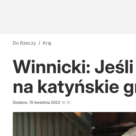
Do Rzeczy
/
Kraj
Winnicki: Jeśl
na katyńskie gr
Dodano:
15
kwietnia
2022
16:16