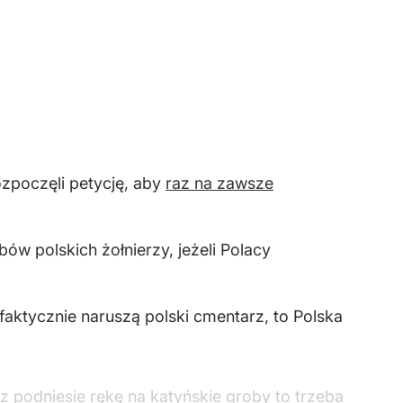
zpoczęli petycję, aby
raz na zawsze
ów polskich żołnierzy, jeżeli Polacy
e faktycznie naruszą polski cmentarz, to Polska
z podniesie rękę na katyńskie groby to trzeba