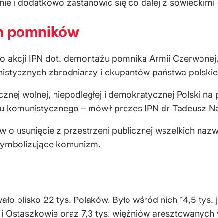
nie i dodatkowo zastanowić się co dalej z sowieckimi 
h pomników
o akcji IPN dot. demontażu pomnika Armii Czerwone
istycznych zbrodniarzy i okupantów państwa polskie
icznej wolnej, niepodległej i demokratycznej Polski n
u komunistycznego – mówił prezes IPN dr Tadeusz N
 usunięcie z przestrzeni publicznej wszelkich nazw 
symbolizujące komunizm.
blisko 22 tys. Polaków. Było wśród nich 14,5 tys. j
 i Ostaszkowie oraz 7,3 tys. więźniów aresztowanyc