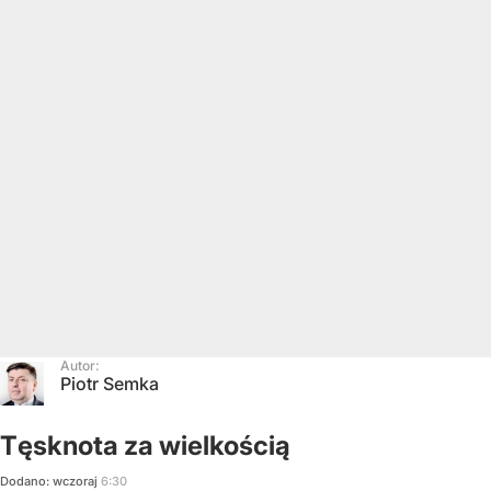
Autor:
Piotr Semka
Tęsknota za wielkością
Dodano:
wczoraj
6:30