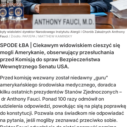
były wieloletni dyrektor Narodowego Instytutu Alergii i Chorób Zakaźnych Anthony
Fauci
/ Źródło:
PAP/EPA
/
MATTHEW KAMINSKY
SPODE ŁBA | Ciekawym widowiskiem cieszyć się
mogli Amerykanie, obserwujący przesłuchania
przed Komisją do spraw Bezpieczeństwa
Wewnętrznego Senatu USA.
Przed komisję wezwany został niedawny „guru”
amerykańskiego środowiska medycznego, doradca
kilku ostatnich prezydentów Stanów Zjednoczonych –
dr Anthony Fauci. Ponad 100 razy odmówił on
udzielenia odpowiedzi, powołując się na piątą poprawkę
do konstytucji. Pozwala ona świadkom nie odpowiadać
na pytania, jeśli mogliby zeznawać przeciwko sobie.