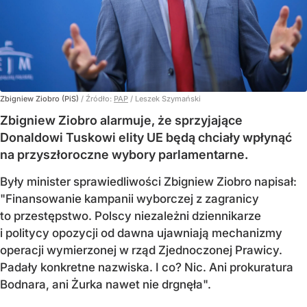
Zbigniew Ziobro (PiS)
/ Źródło:
PAP
/
Leszek Szymański
Zbigniew Ziobro alarmuje, że sprzyjające
Donaldowi Tuskowi elity UE będą chciały wpłynąć
na przyszłoroczne wybory parlamentarne.
Były minister sprawiedliwości Zbigniew Ziobro napisał:
"Finansowanie kampanii wyborczej z zagranicy
to przestępstwo. Polscy niezależni dziennikarze
i politycy opozycji od dawna ujawniają mechanizmy
operacji wymierzonej w rząd Zjednoczonej Prawicy.
Padały konkretne nazwiska. I co? Nic. Ani prokuratura
Bodnara, ani Żurka nawet nie drgnęła".