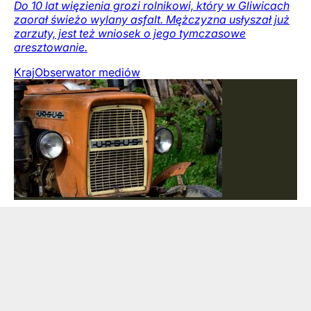
Do 10 lat więzienia grozi rolnikowi, który w Gliwicach
zaorał świeżo wylany asfalt. Mężczyzna usłyszał już
zarzuty, jest też wniosek o jego tymczasowe
aresztowanie.
Kraj
Obserwator mediów