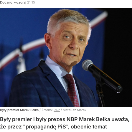
Dodano:
wczoraj
21:15
Były premier Marek Belka
/ Źródło:
PAP
/
Mateusz Marek
Były premier i były prezes NBP Marek Belka uważa,
że przez "propagandę PiS", obecnie temat