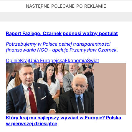
Raport Faziego. Czarnek podnosi ważny postulat
Potrzebujemy w Polsce pełnej transparentności
finansowania NGO - apeluje Przemysław Czarnek.
Opinie
Kraj
Unia Europejska
Ekonomia
Świat
Który kraj ma najlepszy wywiad w Europie? Polska
w pierwszej dziesiątce