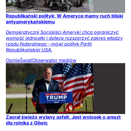
Republikański polityk: W Ameryce mamy ruch bliski
antyamerykańskiemu
Demokratyczni Socjaliści Ameryki chcą ograniczyć
wolność jednostki i dalece rozszerzyć zakres władzy
rządu federalnego - mówi polityk Partii
Republikańskiej USA.
Opinie
Świat
Obserwator mediów
Zaorał świeżo wylany asfalt. Jest wniosek o areszt
dla rolnika z Gliwic