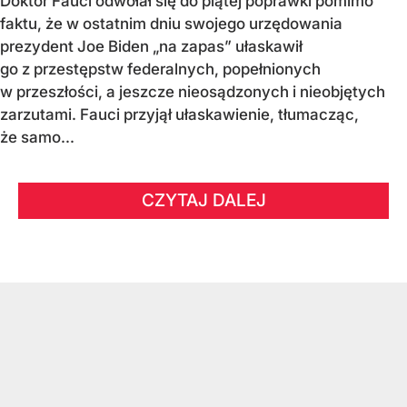
Doktor Fauci odwołał się do piątej poprawki pomimo
faktu, że w ostatnim dniu swojego urzędowania
prezydent Joe Biden „na zapas” ułaskawił
go z przestępstw federalnych, popełnionych
w przeszłości, a jeszcze nieosądzonych i nieobjętych
zarzutami. Fauci przyjął ułaskawienie, tłumacząc,
że samo...
CZYTAJ DALEJ