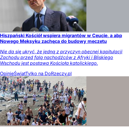
Hiszpański Kościół wspiera migrantów w Ceucie, a abp
Nowego Meksyku zachęca do budowy meczetu
Nie da się ukryć, że jedną z przyczyn obecnej kapitulacji
Zachodu przed falą nachodźców z Afryki i Bliskiego
Wschodu jest postawa Kościoła katolickiego.
Opinie
Świat
Tylko na DoRzeczy.pl