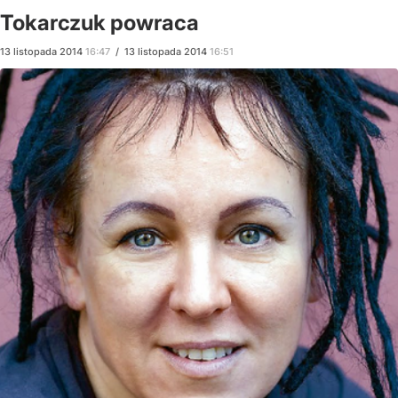
Tokarczuk powraca
13
listopada
2014
16:47
/
13
listopada
2014
16:51