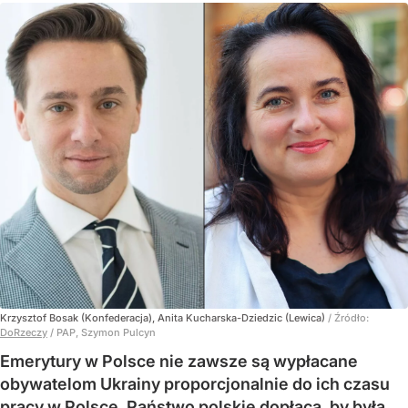
Krzysztof Bosak (Konfederacja), Anita Kucharska-Dziedzic (Lewica)
/ Źródło:
DoRzeczy
/
PAP, Szymon Pulcyn
Emerytury w Polsce nie zawsze są wypłacane
obywatelom Ukrainy proporcjonalnie do ich czasu
pracy w Polsce. Państwo polskie dopłaca, by była