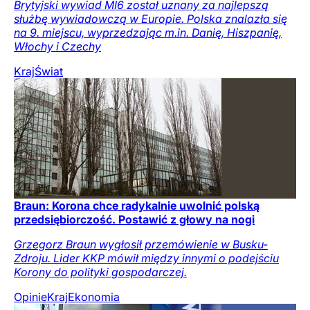
Brytyjski wywiad MI6 został uznany za najlepszą
służbę wywiadowczą w Europie. Polska znalazła się
na 9. miejscu, wyprzedzając m.in. Danię, Hiszpanię,
Włochy i Czechy
Kraj
Świat
Braun: Korona chce radykalnie uwolnić polską
przedsiębiorczość. Postawić z głowy na nogi
Grzegorz Braun wygłosił przemówienie w Busku-
Zdroju. Lider KKP mówił między innymi o podejściu
Korony do polityki gospodarczej.
Opinie
Kraj
Ekonomia