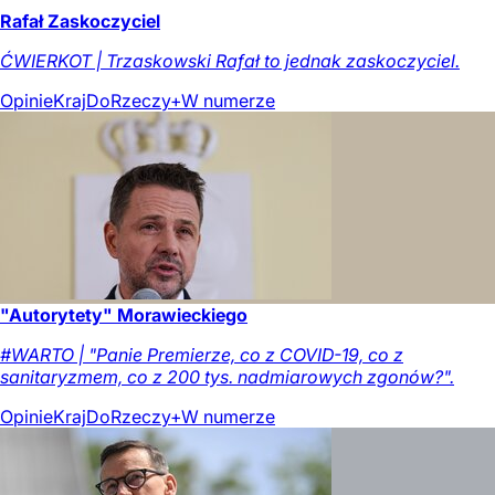
Rafał Zaskoczyciel
ĆWIERKOT | Trzaskowski Rafał to jednak zaskoczyciel.
Opinie
Kraj
DoRzeczy+
W numerze
"Autorytety" Morawieckiego
#WARTO | "Panie Premierze, co z COVID-19, co z
sanitaryzmem, co z 200 tys. nadmiarowych zgonów?".
Opinie
Kraj
DoRzeczy+
W numerze