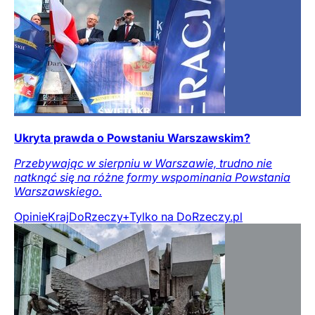
Ukryta prawda o Powstaniu Warszawskim?
Przebywając w sierpniu w Warszawie, trudno nie
natknąć się na różne formy wspominania Powstania
Warszawskiego.
Opinie
Kraj
DoRzeczy+
Tylko na DoRzeczy.pl