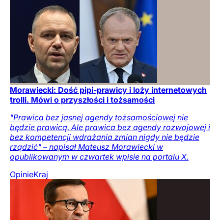
Morawiecki: Dość pipi-prawicy i loży internetowych
trolli. Mówi o przyszłości i tożsamości
"Prawica bez jasnej agendy tożsamościowej nie
będzie prawicą. Ale prawica bez agendy rozwojowej i
bez kompetencji wdrażania zmian nigdy nie będzie
rządzić" – napisał Mateusz Morawiecki w
opublikowanym w czwartek wpisie na portalu X.
Opinie
Kraj