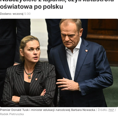
oświatowa po polsku
Dodano:
wczoraj
5:30
Premier Donald Tusk i minister edukacji narodowej Barbara Nowacka
/ Źródło:
PAP
/
Radek Pietruszka