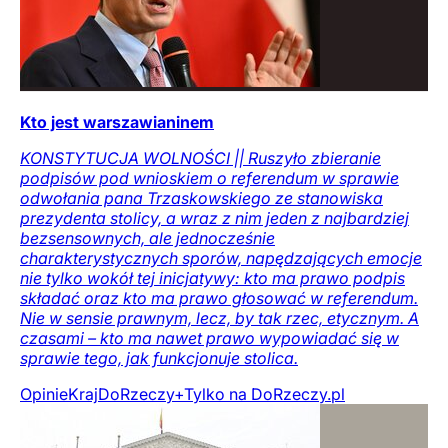
Kto jest warszawianinem
KONSTYTUCJA WOLNOŚCI || Ruszyło zbieranie
podpisów pod wnioskiem o referendum w sprawie
odwołania pana Trzaskowskiego ze stanowiska
prezydenta stolicy, a wraz z nim jeden z najbardziej
bezsensownych, ale jednocześnie
charakterystycznych sporów, napędzających emocje
nie tylko wokół tej inicjatywy: kto ma prawo podpis
składać oraz kto ma prawo głosować w referendum.
Nie w sensie prawnym, lecz, by tak rzec, etycznym. A
czasami – kto ma nawet prawo wypowiadać się w
sprawie tego, jak funkcjonuje stolica.
Opinie
Kraj
DoRzeczy+
Tylko na DoRzeczy.pl