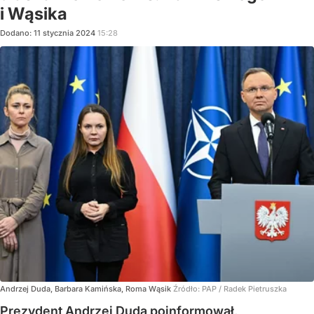
i Wąsika
Dodano:
11
stycznia
2024
15:28
Andrzej Duda, Barbara Kamińska, Roma Wąsik
Źródło:
PAP
/
Radek Pietruszka
Prezydent Andrzej Duda poinformował,