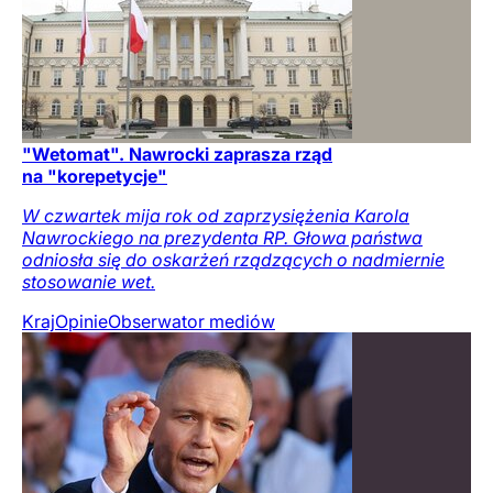
"Wetomat". Nawrocki zaprasza rząd
na "korepetycje"
W czwartek mija rok od zaprzysiężenia Karola
Nawrockiego na prezydenta RP. Głowa państwa
odniosła się do oskarżeń rządzących o nadmiernie
stosowanie wet.
Kraj
Opinie
Obserwator mediów