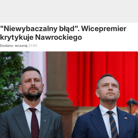
"Niewybaczalny błąd". Wicepremier
krytykuje Nawrockiego
Dodano:
wczoraj
21:55