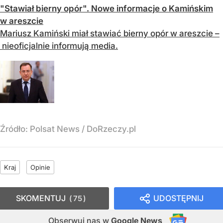
"Stawiał bierny opór". Nowe informacje o Kamińskim
w areszcie
Mariusz Kamiński miał stawiać bierny opór w areszcie –
nieoficjalnie informują media.
Źródło:
Polsat News
/
DoRzeczy.pl
Kraj
Opinie
SKOMENTUJ
UDOSTĘPNIJ
75
Obserwuj nas
w
Google News