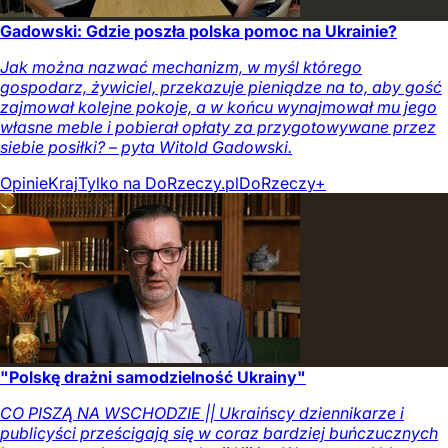
Gadowski: Gdzie poszła polska pomoc na Ukrainie?
Jak można nazwać mechanizm, w myśl którego
gospodarz, żywiciel, przekazuje pieniądze na to, aby gość
zajmował kolejne pokoje, a w końcu wynajmował mu jego
własne meble i pobierał opłaty za przygotowywane przez
siebie posiłki? – pyta Witold Gadowski.
Opinie
Kraj
Tylko na DoRzeczy.pl
DoRzeczy+
"Polskę drażni samodzielność Ukrainy"
CO PISZĄ NA WSCHODZIE || Ukraińscy dziennikarze i
publicyści prześcigają się w coraz bardziej buńczucznych