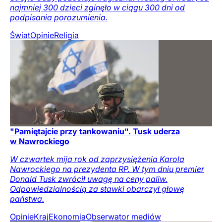
najmniej 300 dzieci zginęło w ciągu 300 dni od
podpisania porozumienia.
Świat
Opinie
Religia
"Pamiętajcie przy tankowaniu". Tusk uderza
w Nawrockiego
W czwartek mija rok od zaprzysiężenia Karola
Nawrockiego na prezydenta RP. W tym dniu premier
Donald Tusk zwrócił uwagę na ceny paliw.
Odpowiedzialnością za stawki obarczył głowę
państwa.
Opinie
Kraj
Ekonomia
Obserwator mediów