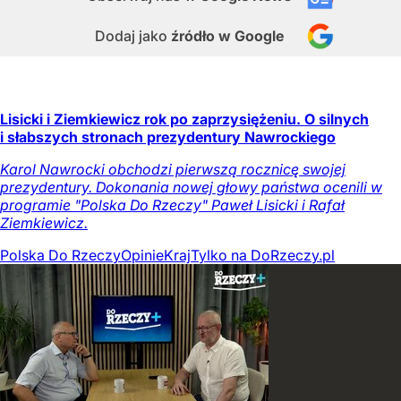
Dodaj jako
źródło w Google
Lisicki i Ziemkiewicz rok po zaprzysiężeniu. O silnych
i słabszych stronach prezydentury Nawrockiego
Karol Nawrocki obchodzi pierwszą rocznicę swojej
prezydentury. Dokonania nowej głowy państwa ocenili w
programie "Polska Do Rzeczy" Paweł Lisicki i Rafał
Ziemkiewicz.
Polska Do Rzeczy
Opinie
Kraj
Tylko na DoRzeczy.pl