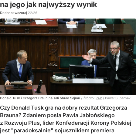
na jego jak najwyższy wynik
Dodano:
wczoraj
22:26
Donald Tusk i Grzegorz Braun na sali obrad Sejmu
/ Źródło:
PAP
/
Paweł Supernak
Czy Donald Tusk gra na dobry rezultat Grzegorza
Brauna? Zdaniem posła Pawła Jabłońskiego
z Rozwoju Plus, lider Konfederacji Korony Polskiej
jest "paradoksalnie" sojusznikiem premiera