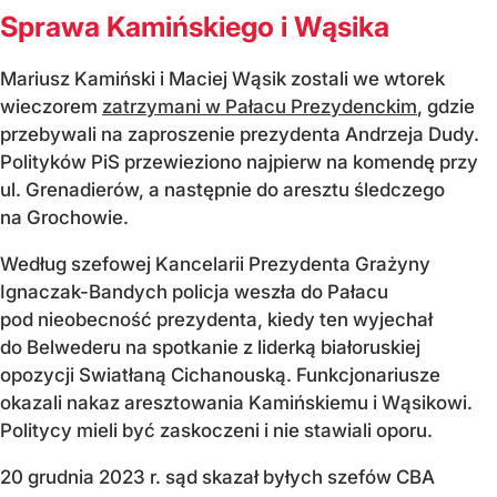
Sprawa Kamińskiego i Wąsika
Mariusz Kamiński i Maciej Wąsik zostali we wtorek
wieczorem
zatrzymani w Pałacu Prezydenckim
, gdzie
przebywali na zaproszenie prezydenta Andrzeja Dudy.
Polityków PiS przewieziono najpierw na komendę przy
ul. Grenadierów, a następnie do aresztu śledczego
na Grochowie.
Według szefowej Kancelarii Prezydenta Grażyny
Ignaczak-Bandych policja weszła do Pałacu
pod nieobecność prezydenta, kiedy ten wyjechał
do Belwederu na spotkanie z liderką białoruskiej
opozycji Swiatłaną Cichanouską. Funkcjonariusze
okazali nakaz aresztowania Kamińskiemu i Wąsikowi.
Politycy mieli być zaskoczeni i nie stawiali oporu.
20 grudnia 2023 r. sąd skazał byłych szefów CBA