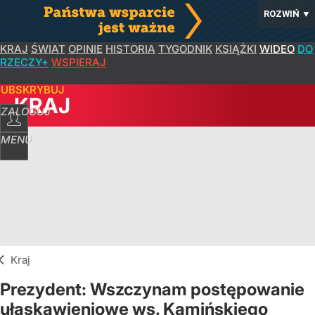
ROZWIŃ
▼
KRAJ
ŚWIAT
OPINIE
HISTORIA
TYGODNIK
KSIĄŻKI
WIDEO
DO
RZECZY+
WSPIERAJ
SUBSKRYBUJ
KRAJ
ZALOGUJ
MENU
Kraj
Prezydent: Wszczynam postępowanie
ułaskawieniowe ws. Kamińskiego