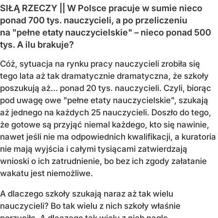
SIŁĄ RZECZY || W Polsce pracuje w sumie nieco
ponad 700 tys. nauczycieli, a po przeliczeniu
na "pełne etaty nauczycielskie" – nieco ponad 500
tys. A ilu brakuje?
Cóż, sytuacja na rynku pracy nauczycieli zrobiła się
tego lata aż tak dramatycznie dramatyczna, że szkoły
poszukują aż… ponad 20 tys. nauczycieli. Czyli, biorąc
pod uwagę owe "pełne etaty nauczycielskie", szukają
aż jednego na każdych 25 nauczycieli. Doszło do tego,
że gotowe są przyjąć niemal każdego, kto się nawinie,
nawet jeśli nie ma odpowiednich kwalifikacji, a kuratoria
nie mają wyjścia i całymi tysiącami zatwierdzają
wnioski o ich zatrudnienie, bo bez ich zgody załatanie
wakatu jest niemożliwe.
A dlaczego szkoły szukają naraz aż tak wielu
nauczycieli? Bo tak wielu z nich szkoły właśnie
porzuciło. A dlaczego tak wielu z nich nagle...