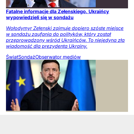
Fatalne informacje dla Zełenskiego. Ukraińcy
wypowiedzieli się w sondażu
Wołodymyr Zełenski zajmuje dopiero szóste miejsce
w sondażu zaufania do polityków, który został
przeprowadzony wśród Ukraińców. To niejedyna zła
wiadomość dla prezydenta Ukrainy.
Świat
Sondaż
Obserwator mediów