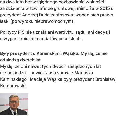
na dwa lata bezwzględnego pozbawienia wolności
za działania w tzw. aferze gruntowej, mimo że w 2015 r.
prezydent Andrzej Duda zastosował wobec nich prawo
łaski (po wyroku nieprawomocnym).
Politycy PiS nie uznają ani werdyktu sądu, ani decyzji
o wygaszeniu im mandatów poselskich.
Były prezydent o Kamińskim i Wąsiku: Myślę, że nie
odsiedzą dwóch lat
Myślę, że oni nawet tych dwóch zasądzonych lat
nie odsiedzą – powiedział o sprawie Mariusza
Kamińskiego i Macieja Wąsika były prezydent Bronisław
Komorowski.